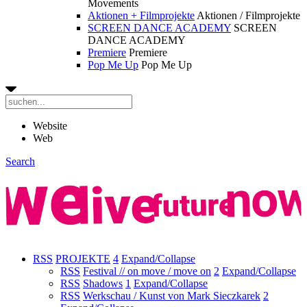
Movements
Aktionen + Filmprojekte
Aktionen / Filmprojekte
SCREEN DANCE ACADEMY
SCREEN
DANCE ACADEMY
Premiere
Premiere
Pop Me Up
Pop Me Up
Website
Web
Search
RSS
PROJEKTE
4
Expand/Collapse
RSS
Festival // on move / move on
2
Expand/Collapse
RSS
Shadows
1
Expand/Collapse
RSS
Werkschau / Kunst von Mark Sieczkarek
2