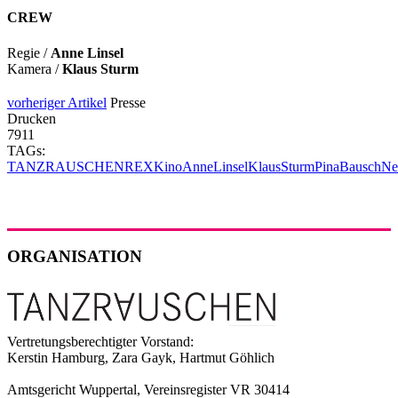
CREW
Regie /
Anne Linsel
Kamera /
Klaus Sturm
vorheriger Artikel
Presse
Drucken
7911
TAGs:
TANZRAUSCHEN
REX
Kino
AnneLinsel
KlausSturm
PinaBausch
Ne
ORGANISATION
Vertretungsberechtigter Vorstand:
Kerstin Hamburg, Zara Gayk, Hartmut Göhlich
Amtsgericht Wuppertal, Vereinsregister VR 30414