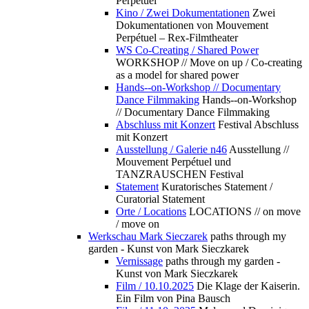
Perpétuel
Kino / Zwei Dokumentationen
Zwei
Dokumentationen von Mouvement
Perpétuel – Rex-Filmtheater
WS Co-Creating / Shared Power
WORKSHOP // Move on up / Co-creating
as a model for shared power
Hands--on-Workshop // Documentary
Dance Filmmaking
Hands--on-Workshop
// Documentary Dance Filmmaking
Abschluss mit Konzert
Festival Abschluss
mit Konzert
Ausstellung / Galerie n46
Ausstellung //
Mouvement Perpétuel und
TANZRAUSCHEN Festival
Statement
Kuratorisches Statement /
Curatorial Statement
Orte / Locations
LOCATIONS // on move
/ move on
Werkschau Mark Sieczarek
paths through my
garden - Kunst von Mark Sieczkarek
Vernissage
paths through my garden -
Kunst von Mark Sieczkarek
Film / 10.10.2025
Die Klage der Kaiserin.
Ein Film von Pina Bausch