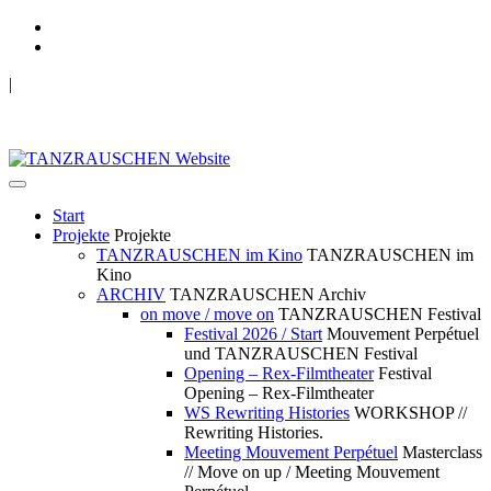
|
TANZRAUSCHEN Wuppertal
we live future now
Start
Projekte
Projekte
TANZRAUSCHEN im Kino
TANZRAUSCHEN im
Kino
ARCHIV
TANZRAUSCHEN Archiv
on move / move on
TANZRAUSCHEN Festival
Festival 2026 / Start
Mouvement Perpétuel
und TANZRAUSCHEN Festival
Opening – Rex-Filmtheater
Festival
Opening – Rex-Filmtheater
WS Rewriting Histories
WORKSHOP //
Rewriting Histories.
Meeting Mouvement Perpétuel
Masterclass
// Move on up / Meeting Mouvement