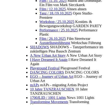
Film / 11.10. 2025
Malou and Dominique.
Ein Film von Mark Sieczkarek
Film / 12.10.2025
Ahnen ahnen
Tanz / 18./19.10.2025
Open Studio-
Premiere
Workshop / 25.10.2025
Kostüm- &
Bewegungsworkshop GARDEN PARTY
Performance / 25.10.2025
Performance
Plastic
Film / 26.10.2025
Film Streetwear
Ausstellungsführung
Werkschau Führung
SHADOWS
SHADOWS – Tanzperformance im
zukünftigen Pina Bausch Zentrum
A New Urban Art Story
A New Urban Art Story
I Have Dreamed It Again
I Have Dreamed It
Again
Playground Festival
Playground Festival
DANCING COLORS
DANCING COLORS
EGO – Journey of Urban Art
EGO – Journey of
Urban Art
mAPs
mAPs - migrating Artists Project
10 Jahre TANZRAUSCHEN
10 Jahre
TANZRAUSCHEN
1700JLID / 1001 Lights
News 1001 Lights
Transforming Movements
Transforming