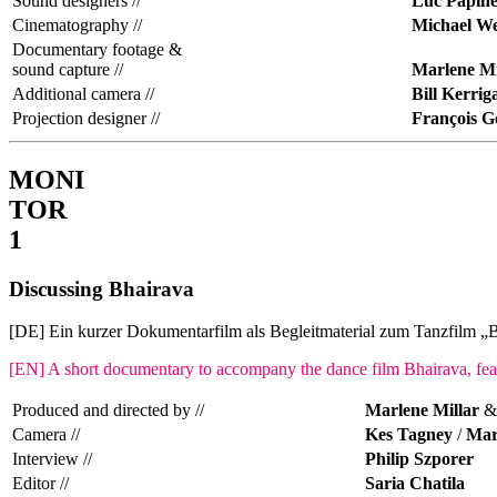
Sound designers //
Luc Papin
Cinematography //
Michael W
Documentary footage &
sound capture //
Marlene Mi
Additional camera //
Bill Kerrig
Projection designer //
François 
MONI
TOR
1
Discussing Bhairava
[DE] Ein kurzer Dokumentarfilm als Begleitmaterial zum Tanzfilm „B
[EN] A short documentary to accompany the dance film Bhairava, fea
Produced and directed by //
Marlene Millar
Camera //
Kes Tagney
/
Mar
Interview //
Philip Szporer
Editor //
Saria Chatila