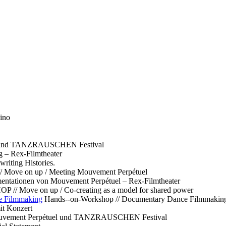
ino
l und TANZRAUSCHEN Festival
g – Rex-Filmtheater
ting Histories.
 // Move on up / Meeting Mouvement Perpétuel
ntationen von Mouvement Perpétuel – Rex-Filmtheater
// Move on up / Co-creating as a model for shared power
e Filmmaking
Hands--on-Workshop // Documentary Dance Filmmakin
it Konzert
Mouvement Perpétuel und TANZRAUSCHEN Festival