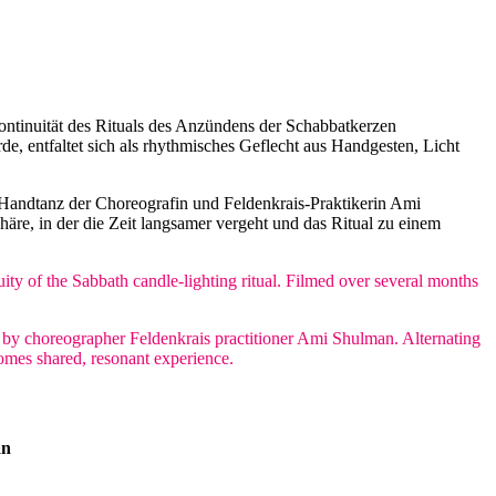
Kontinuität des Rituals des Anzündens der Schabbatkerzen
, entfaltet sich als rhythmisches Geflecht aus Handgesten, Licht
n Handtanz der Choreografin und Feldenkrais-Praktikerin Ami
re, in der die Zeit langsamer vergeht und das Ritual zu einem
ity of the Sabbath candle-lighting ritual. Filmed over several months
e by choreographer Feldenkrais practitioner Ami Shulman. Alternating
omes shared, resonant experience.
an