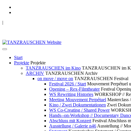
|
TANZRAUSCHEN Wuppertal
we live future now
Start
Projekte
Projekte
TANZRAUSCHEN im Kino
TANZRAUSCHEN im K
ARCHIV
TANZRAUSCHEN Archiv
on move / move on
TANZRAUSCHEN Festival
Festival 2026 / Start
Mouvement Perpétue
Opening – Rex-Filmtheater
Festival Openin
WS Rewriting Histories
WORKSHOP // Rewri
Meeting Mouvement Perpétuel
Masterclass
Kino / Zwei Dokumentationen
Zwei Dokume
WS Co-Creating / Shared Power
WORKSHOP 
Hands--on-Workshop // Documentary Danc
Abschluss mit Konzert
Festival Abschluss m
Ausstellung / Galerie n46
Ausstellung // 