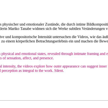
bnis physischer und emotionaler Zustände, die durch intime Bildkomp
tlerin Mariko Tanabe widmen sich die Werke subtilen Veränderungen 
ve und kompositorische Intensität untersuchen die Videos, wie das äu
n zu einem körperlichen Betrachtungserlebnis ein und machen die Be
th physical and emotional states, revealed through intimate framing a
s of sensation, affect, and presence.
al intensity, the videos explore how outer appearance can suggest inner 
perception as integral to the work. Silent.