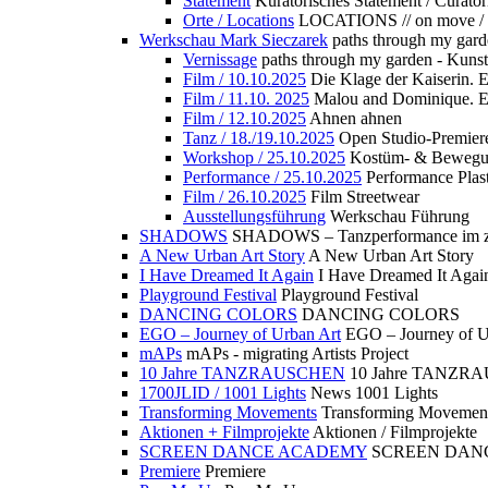
Statement
Kuratorisches Statement / Curator
Orte / Locations
LOCATIONS // on move /
Werkschau Mark Sieczarek
paths through my gard
Vernissage
paths through my garden - Kuns
Film / 10.10.2025
Die Klage der Kaiserin. 
Film / 11.10. 2025
Malou and Dominique. E
Film / 12.10.2025
Ahnen ahnen
Tanz / 18./19.10.2025
Open Studio-Premier
Workshop / 25.10.2025
Kostüm- & Bewe
Performance / 25.10.2025
Performance Plast
Film / 26.10.2025
Film Streetwear
Ausstellungsführung
Werkschau Führung
SHADOWS
SHADOWS – Tanzperformance im zu
A New Urban Art Story
A New Urban Art Story
I Have Dreamed It Again
I Have Dreamed It Agai
Playground Festival
Playground Festival
DANCING COLORS
DANCING COLORS
EGO – Journey of Urban Art
EGO – Journey of U
mAPs
mAPs - migrating Artists Project
10 Jahre TANZRAUSCHEN
10 Jahre TANZR
1700JLID / 1001 Lights
News 1001 Lights
Transforming Movements
Transforming Movemen
Aktionen + Filmprojekte
Aktionen / Filmprojekte
SCREEN DANCE ACADEMY
SCREEN DAN
Premiere
Premiere