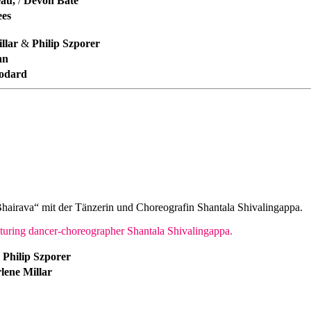
eau,
/
Devon Bate
ees
llar
&
Philip Szporer
an
Godard
hairava“ mit der Tänzerin und Choreografin Shantala Shivalingappa.
turing dancer-choreographer Shantala Shivalingappa.
&
Philip Szporer
lene Millar