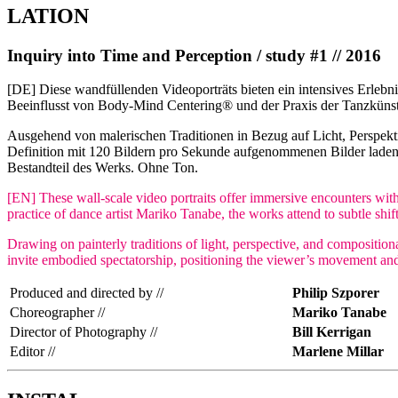
LATION
Inquiry into Time and Perception / study #1 // 2016
[DE] Diese wandfüllenden Videoporträts bieten ein intensives Erle
Beeinflusst von Body-Mind Centering® und der Praxis der Tanzküns
Ausgehend von malerischen Traditionen in Bezug auf Licht, Perspekti
Definition mit 120 Bildern pro Sekunde aufgenommenen Bilder lade
Bestandteil des Werks. Ohne Ton.
[EN] These wall-scale video portraits offer immersive encounters wi
practice of dance artist Mariko Tanabe, the works attend to subtle shift
Drawing on painterly traditions of light, perspective, and composition
invite embodied spectatorship, positioning the viewer’s movement and 
Produced and directed by //
Philip Szporer
Choreographer //
Mariko Tanabe
Director of Photography //
Bill Kerrigan
Editor //
Marlene Millar