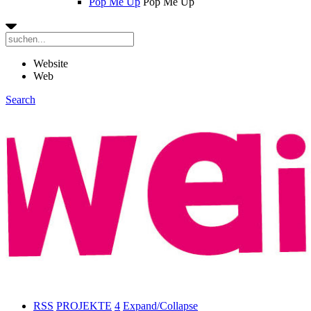
Pop Me Up
Pop Me Up
Website
Web
Search
RSS
PROJEKTE
4
Expand/Collapse