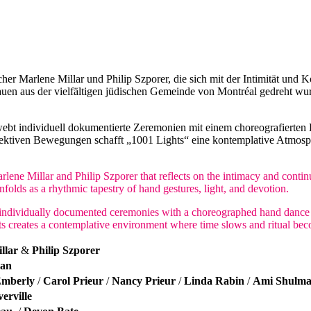
her Marlene Millar und Philip Szporer, die sich mit der Intimität und 
en aus der vielfältigen jüdischen Gemeinde von Montréal gedreht wurde
erwebt individuell dokumentierte Zeremonien mit einem choreografierte
ktiven Bewegungen schafft „1001 Lights“ eine kontemplative Atmosphä
ene Millar and Philip Szporer that reflects on the intimacy and continu
lds as a rhythmic tapestry of hand gestures, light, and devotion.
ves individually documented ceremonies with a choreographed hand danc
 creates a contemplative environment where time slows and ritual bec
llar
&
Philip Szporer
an
Emberly
/
Carol Prieur
/
Nancy Prieur
/
Linda Rabin
/
Ami Shulm
verville