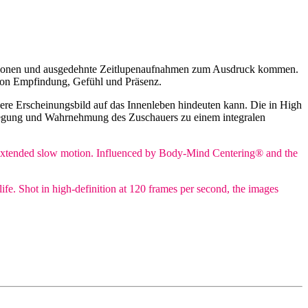
ositionen und ausgedehnte Zeitlupenaufnahmen zum Ausdruck kommen.
von Empfindung, Gefühl und Präsenz.
ßere Erscheinungsbild auf das Innenleben hindeuten kann. Die in High
wegung und Wahrnehmung des Zuschauers zu einem integralen
nd extended slow motion. Influenced by Body-Mind Centering® and the
life. Shot in high-definition at 120 frames per second, the images