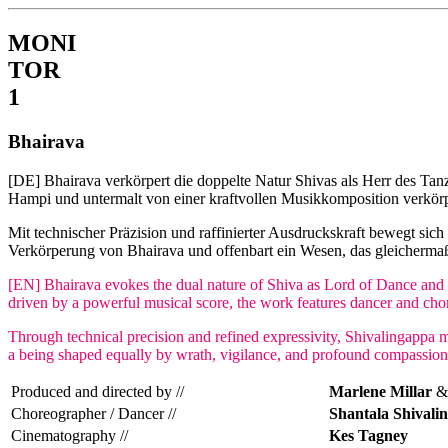
MONI
TOR
1
Bhairava
[DE] Bhairava verkörpert die doppelte Natur Shivas als Herr des Tanze
Hampi und untermalt von einer kraftvollen Musikkomposition verkörp
Mit technischer Präzision und raffinierter Ausdruckskraft bewegt sic
Verkörperung von Bhairava und offenbart ein Wesen, das gleichermaß
[EN] Bhairava evokes the dual nature of Shiva as Lord of Dance and G
driven by a powerful musical score, the work features dancer and ch
Through technical precision and refined expressivity, Shivalingappa m
a being shaped equally by wrath, vigilance, and profound compassion
Produced and directed by //
Marlene Millar
Choreographer / Dancer //
Shantala Shivali
Cinematography //
Kes Tagney