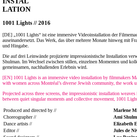
INSTAL
LATION
1001 Lights // 2016
[DE] „1001 Lights“ ist eine immersive Videoinstallation der Filmemac
auseinandersetzt. Das Werk, das über mehrere Monate hinweg mit Frau
und Hingabe.
Die auf drei Leinwände projizierte impressionistische Installation v
Shulman. Im Wechsel zwischen stillen, einzelnen Momenten und kolle
gemeinsamen, nachhallenden Erlebnis wird.
[EN] 1001 Lights is an immersive video installation by filmmakers Marl
with women across Montréal’s diverse Jewish community, the work unfo
Projected across three screens, the impressionistic installation wea
between quiet singular moments and collective movement, 1001 Lights
Produced and directed by //
Marlene Mi
Choreographer //
Ami Shulm
Dance artists //
Elizabeth 
Editor //
Jules de Ni