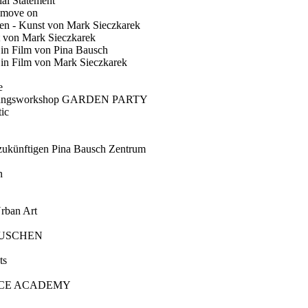
ial Statement
 move on
en - Kunst von Mark Sieczkarek
t von Mark Sieczkarek
Ein Film von Pina Bausch
in Film von Mark Sieczkarek
e
gungsworkshop GARDEN PARTY
ic
künftigen Pina Bausch Zentrum
n
rban Art
AUSCHEN
ts
CE ACADEMY