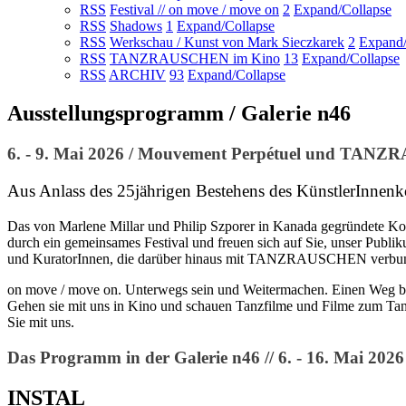
RSS
Festival // on move / move on
2
Expand/Collapse
RSS
Shadows
1
Expand/Collapse
RSS
Werkschau / Kunst von Mark Sieczkarek
2
Expand/
RSS
TANZRAUSCHEN im Kino
13
Expand/Collapse
RSS
ARCHIV
93
Expand/Collapse
Ausstellungsprogramm / Galerie n46
6. - 9. Mai 2026 / Mouvement Perpétuel und TANZ
Aus Anlass des 25jährigen Bestehens des KünstlerInnen
Das von Marlene Millar und Philip Szporer in Kanada gegründete Ko
durch ein gemeinsames Festival und freuen sich auf Sie, unser Pub
und KuratorInnen, die darüber hinaus mit TANZRAUSCHEN verbunden 
on move / move on. Unterwegs sein und Weitermachen. Einen Weg bes
Gehen sie mit uns in Kino und schauen Tanzfilme und Filme zum Tanz
Sie mit uns.
Das Programm in der Galerie n46 // 6. - 16. Mai 2026
INSTAL