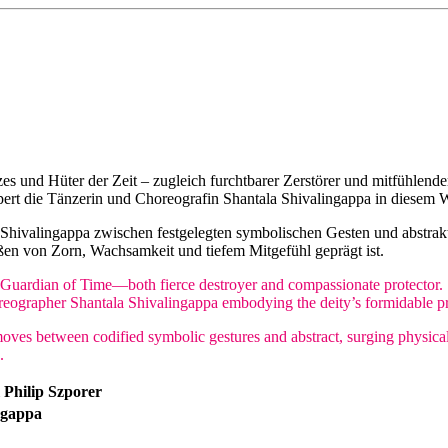
s und Hüter der Zeit – zugleich furchtbarer Zerstörer und mitfühlender
ert die Tänzerin und Choreografin Shantala Shivalingappa in diesem W
h Shivalingappa zwischen festgelegten symbolischen Gesten und abstrak
en von Zorn, Wachsamkeit und tiefem Mitgefühl geprägt ist.
uardian of Time—both fierce destroyer and compassionate protector. Se
oreographer Shantala Shivalingappa embodying the deity’s formidable p
oves between codified symbolic gestures and abstract, surging physical
.
&
Philip Szporer
ngappa