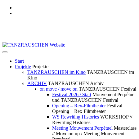
|
TANZRAUSCHEN Wuppertal
we live future now
Start
Projekte
Projekte
TANZRAUSCHEN im Kino
TANZRAUSCHEN im
Kino
ARCHIV
TANZRAUSCHEN Archiv
on move / move on
TANZRAUSCHEN Festival
Festival 2026 / Start
Mouvement Perpétuel
und TANZRAUSCHEN Festival
Opening – Rex-Filmtheater
Festival
Opening – Rex-Filmtheater
WS Rewriting Histories
WORKSHOP //
Rewriting Histories.
Meeting Mouvement Perpétuel
Masterclass
// Move on up / Meeting Mouvement