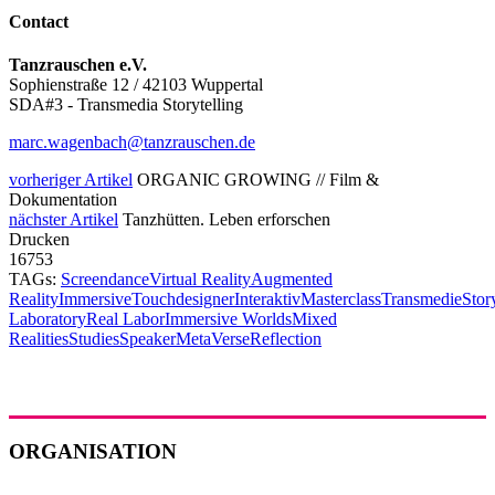
Contact
Tanzrauschen e.V.
Sophienstraße 12 / 42103 Wuppertal
SDA#3 - Transmedia Storytelling
marc.wagenbach@tanzrauschen.de
vorheriger Artikel
ORGANIC GROWING // Film &
Dokumentation
nächster Artikel
Tanzhütten. Leben erforschen
Drucken
16753
TAGs:
Screendance
Virtual Reality
Augmented
Reality
Immersive
Touchdesigner
Interaktiv
Masterclass
Transmedie
Stor
Laboratory
Real Labor
Immersive Worlds
Mixed
Realities
Studies
Speaker
MetaVerse
Reflection
ORGANISATION