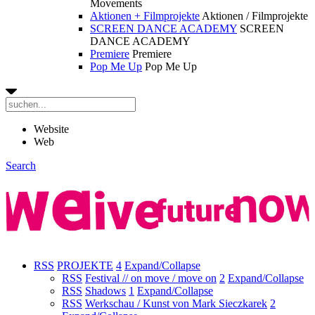
Movements
Aktionen + Filmprojekte
Aktionen / Filmprojekte
SCREEN DANCE ACADEMY
SCREEN
DANCE ACADEMY
Premiere
Premiere
Pop Me Up
Pop Me Up
Website
Web
Search
RSS
PROJEKTE
4
Expand/Collapse
RSS
Festival // on move / move on
2
Expand/Collapse
RSS
Shadows
1
Expand/Collapse
RSS
Werkschau / Kunst von Mark Sieczkarek
2