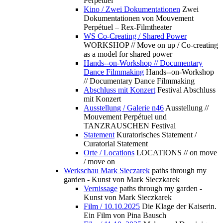
Perpétuel
Kino / Zwei Dokumentationen
Zwei
Dokumentationen von Mouvement
Perpétuel – Rex-Filmtheater
WS Co-Creating / Shared Power
WORKSHOP // Move on up / Co-creating
as a model for shared power
Hands--on-Workshop // Documentary
Dance Filmmaking
Hands--on-Workshop
// Documentary Dance Filmmaking
Abschluss mit Konzert
Festival Abschluss
mit Konzert
Ausstellung / Galerie n46
Ausstellung //
Mouvement Perpétuel und
TANZRAUSCHEN Festival
Statement
Kuratorisches Statement /
Curatorial Statement
Orte / Locations
LOCATIONS // on move
/ move on
Werkschau Mark Sieczarek
paths through my
garden - Kunst von Mark Sieczkarek
Vernissage
paths through my garden -
Kunst von Mark Sieczkarek
Film / 10.10.2025
Die Klage der Kaiserin.
Ein Film von Pina Bausch