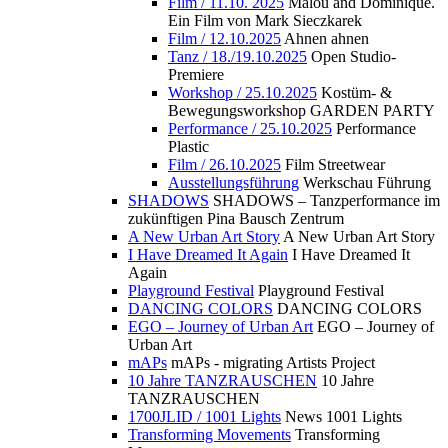
Film / 11.10. 2025
Malou and Dominique.
Ein Film von Mark Sieczkarek
Film / 12.10.2025
Ahnen ahnen
Tanz / 18./19.10.2025
Open Studio-
Premiere
Workshop / 25.10.2025
Kostüm- &
Bewegungsworkshop GARDEN PARTY
Performance / 25.10.2025
Performance
Plastic
Film / 26.10.2025
Film Streetwear
Ausstellungsführung
Werkschau Führung
SHADOWS
SHADOWS – Tanzperformance im
zukünftigen Pina Bausch Zentrum
A New Urban Art Story
A New Urban Art Story
I Have Dreamed It Again
I Have Dreamed It
Again
Playground Festival
Playground Festival
DANCING COLORS
DANCING COLORS
EGO – Journey of Urban Art
EGO – Journey of
Urban Art
mAPs
mAPs - migrating Artists Project
10 Jahre TANZRAUSCHEN
10 Jahre
TANZRAUSCHEN
1700JLID / 1001 Lights
News 1001 Lights
Transforming Movements
Transforming