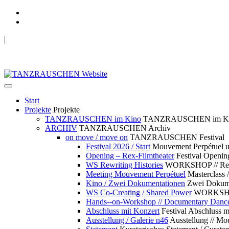
|
TANZRAUSCHEN Wuppertal
we live future now
Start
Projekte
Projekte
TANZRAUSCHEN im Kino
TANZRAUSCHEN im K
ARCHIV
TANZRAUSCHEN Archiv
on move / move on
TANZRAUSCHEN Festival
Festival 2026 / Start
Mouvement Perpétue
Opening – Rex-Filmtheater
Festival Openin
WS Rewriting Histories
WORKSHOP // Rewri
Meeting Mouvement Perpétuel
Masterclass
Kino / Zwei Dokumentationen
Zwei Dokume
WS Co-Creating / Shared Power
WORKSHOP 
Hands--on-Workshop // Documentary Danc
Abschluss mit Konzert
Festival Abschluss m
Ausstellung / Galerie n46
Ausstellung // 