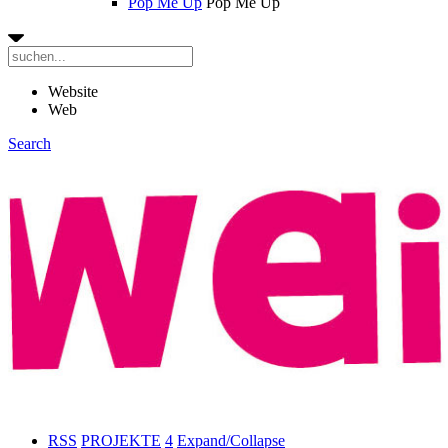
Pop Me Up
Pop Me Up
Website
Web
Search
RSS
PROJEKTE
4
Expand/Collapse