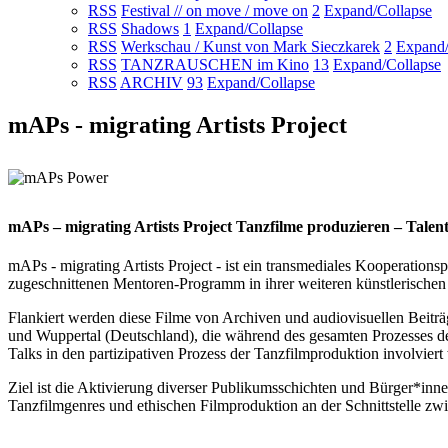
RSS
Festival // on move / move on
2
Expand/Collapse
RSS
Shadows
1
Expand/Collapse
RSS
Werkschau / Kunst von Mark Sieczkarek
2
Expand/
RSS
TANZRAUSCHEN im Kino
13
Expand/Collapse
RSS
ARCHIV
93
Expand/Collapse
mAPs - migrating Artists Project
mAPs – migrating Artists Project Tanzfilme produzieren – Talent
mAPs - migrating Artists Project - ist ein transmediales Kooperatio
zugeschnittenen Mentoren-Programm in ihrer weiteren künstlerischen 
Flankiert werden diese Filme von Archiven und audiovisuellen Beiträg
und Wuppertal (Deutschland), die während des gesamten Prozesses 
Talks in den partizipativen Prozess der Tanzfilmproduktion involviert
Ziel ist die Aktivierung diverser Publikumsschichten und Bürger*inne
Tanzfilmgenres und ethischen Filmproduktion an der Schnittstelle zw