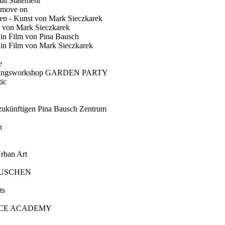
ial Statement
 move on
en - Kunst von Mark Sieczkarek
t von Mark Sieczkarek
Ein Film von Pina Bausch
in Film von Mark Sieczkarek
e
gungsworkshop GARDEN PARTY
ic
künftigen Pina Bausch Zentrum
n
rban Art
AUSCHEN
ts
CE ACADEMY