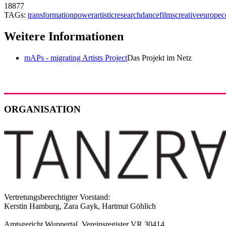
18877
TAGs:
transformation
power
artisticresearch
dancefilms
creativeeurope
c
Weitere Informationen
mAPs - migrating Artists Project
Das Projekt im Netz
ORGANISATION
Vertretungsberechtigter Vorstand:
Kerstin Hamburg, Zara Gayk, Hartmut Göhlich
Amtsgericht Wuppertal, Vereinsregister VR 30414