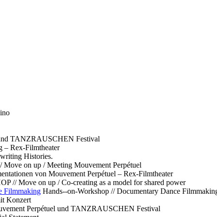
ino
l und TANZRAUSCHEN Festival
g – Rex-Filmtheater
ting Histories.
 // Move on up / Meeting Mouvement Perpétuel
ntationen von Mouvement Perpétuel – Rex-Filmtheater
// Move on up / Co-creating as a model for shared power
e Filmmaking
Hands--on-Workshop // Documentary Dance Filmmakin
it Konzert
Mouvement Perpétuel und TANZRAUSCHEN Festival