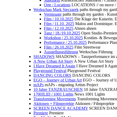
Statement
Kuratorisches Statement / Curator
Orte / Locations
LOCATIONS // on move /
Werkschau Mark Sieczarek
paths through my gard
Vernissage
paths through my garden - Kuns
Film / 10.10.2025
Die Klage der Kaiserin. 
Film / 11.10. 2025
Malou and Dominique. E
Film / 12.10.2025
Ahnen ahnen
Tanz / 18./19.10.2025
Open Studio-Premier
Workshop / 25.10.2025
Kostüm- & Bewe
Performance / 25.10.2025
Performance Plast
Film / 26.10.2025
Film Streetwear
Ausstellungsführung
Werkschau Führung
SHADOWS
SHADOWS – Tanzperformance im zu
A New Urban Art Story
A New Urban Art Story
I Have Dreamed It Again
I Have Dreamed It Agai
Playground Festival
Playground Festival
DANCING COLORS
DANCING COLORS
EGO – Journey of Urban Art
EGO – Journey of U
mAPs
mAPs - migrating Artists Project
10 Jahre TANZRAUSCHEN
10 Jahre TANZR
1700JLID / 1001 Lights
News 1001 Lights
Transforming Movements
Transforming Movemen
Aktionen + Filmprojekte
Aktionen / Filmprojekte
SCREEN DANCE ACADEMY
SCREEN DAN
Premiere
Premiere