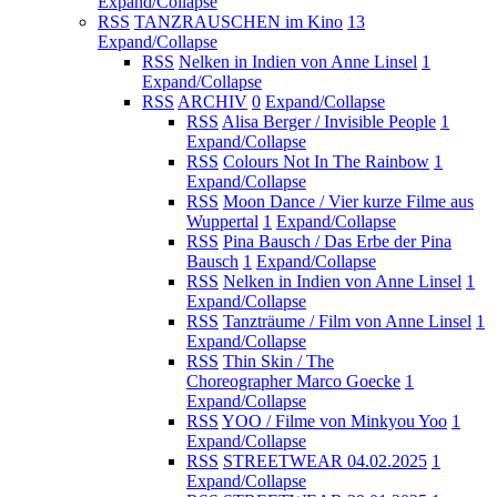
Expand/Collapse
RSS
TANZRAUSCHEN im Kino
13
Expand/Collapse
RSS
Nelken in Indien von Anne Linsel
1
Expand/Collapse
RSS
ARCHIV
0
Expand/Collapse
RSS
Alisa Berger / Invisible People
1
Expand/Collapse
RSS
Colours Not In The Rainbow
1
Expand/Collapse
RSS
Moon Dance / Vier kurze Filme aus
Wuppertal
1
Expand/Collapse
RSS
Pina Bausch / Das Erbe der Pina
Bausch
1
Expand/Collapse
RSS
Nelken in Indien von Anne Linsel
1
Expand/Collapse
RSS
Tanzträume / Film von Anne Linsel
1
Expand/Collapse
RSS
Thin Skin / The
Choreographer Marco Goecke
1
Expand/Collapse
RSS
YOO / Filme von Minkyou Yoo
1
Expand/Collapse
RSS
STREETWEAR 04.02.2025
1
Expand/Collapse