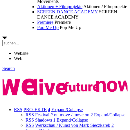
Movements
Aktionen + Filmprojekte
Aktionen / Filmprojekte
SCREEN DANCE ACADEMY
SCREEN
DANCE ACADEMY
Premiere
Premiere
Pop Me Up
Pop Me Up
Website
Web
Search
RSS
PROJEKTE
4
Expand/Collapse
RSS
Festival // on move / move on
2
Expand/Collapse
RSS
Shadows
1
Expand/Collapse
RSS
Werkschau / Kunst von Mark Sieczkarek
2