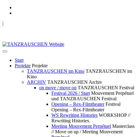
|
TANZRAUSCHEN Wuppertal
we live future now
Start
Projekte
Projekte
TANZRAUSCHEN im Kino
TANZRAUSCHEN im
Kino
ARCHIV
TANZRAUSCHEN Archiv
on move / move on
TANZRAUSCHEN Festival
Festival 2026 / Start
Mouvement Perpétuel
und TANZRAUSCHEN Festival
Opening – Rex-Filmtheater
Festival
Opening – Rex-Filmtheater
WS Rewriting Histories
WORKSHOP //
Rewriting Histories.
Meeting Mouvement Perpétuel
Masterclass
// Move on up / Meeting Mouvement