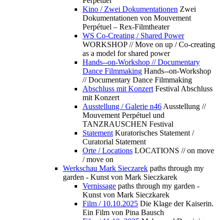
Perpétuel
Kino / Zwei Dokumentationen
Zwei
Dokumentationen von Mouvement
Perpétuel – Rex-Filmtheater
WS Co-Creating / Shared Power
WORKSHOP // Move on up / Co-creating
as a model for shared power
Hands--on-Workshop // Documentary
Dance Filmmaking
Hands--on-Workshop
// Documentary Dance Filmmaking
Abschluss mit Konzert
Festival Abschluss
mit Konzert
Ausstellung / Galerie n46
Ausstellung //
Mouvement Perpétuel und
TANZRAUSCHEN Festival
Statement
Kuratorisches Statement /
Curatorial Statement
Orte / Locations
LOCATIONS // on move
/ move on
Werkschau Mark Sieczarek
paths through my
garden - Kunst von Mark Sieczkarek
Vernissage
paths through my garden -
Kunst von Mark Sieczkarek
Film / 10.10.2025
Die Klage der Kaiserin.
Ein Film von Pina Bausch