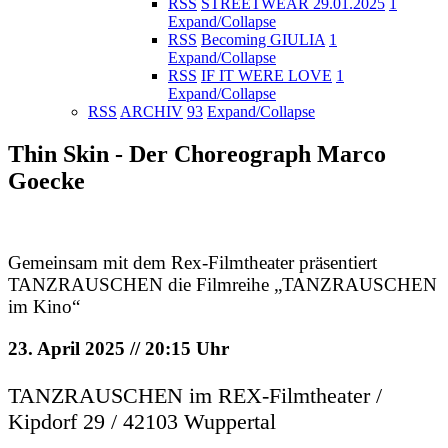
RSS
STREETWEAR 29.01.2025
1
Expand/Collapse
RSS
Becoming GIULIA
1
Expand/Collapse
RSS
IF IT WERE LOVE
1
Expand/Collapse
RSS
ARCHIV
93
Expand/Collapse
Thin Skin - Der Choreograph Marco
Goecke
Gemeinsam mit dem Rex-Filmtheater präsentiert
TANZRAUSCHEN die Filmreihe „TANZRAUSCHEN
im Kino“
23. April 2025 // 20:15 Uhr
TANZRAUSCHEN im REX-Filmtheater /
Kipdorf 29 / 42103 Wuppertal