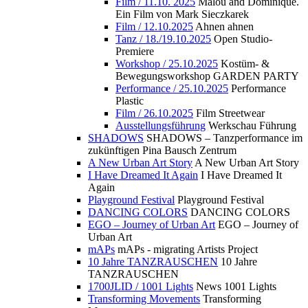
Film / 11.10. 2025
Malou and Dominique.
Ein Film von Mark Sieczkarek
Film / 12.10.2025
Ahnen ahnen
Tanz / 18./19.10.2025
Open Studio-
Premiere
Workshop / 25.10.2025
Kostüm- &
Bewegungsworkshop GARDEN PARTY
Performance / 25.10.2025
Performance
Plastic
Film / 26.10.2025
Film Streetwear
Ausstellungsführung
Werkschau Führung
SHADOWS
SHADOWS – Tanzperformance im
zukünftigen Pina Bausch Zentrum
A New Urban Art Story
A New Urban Art Story
I Have Dreamed It Again
I Have Dreamed It
Again
Playground Festival
Playground Festival
DANCING COLORS
DANCING COLORS
EGO – Journey of Urban Art
EGO – Journey of
Urban Art
mAPs
mAPs - migrating Artists Project
10 Jahre TANZRAUSCHEN
10 Jahre
TANZRAUSCHEN
1700JLID / 1001 Lights
News 1001 Lights
Transforming Movements
Transforming