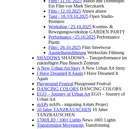
Film / 11.10. 2025
Malou and Dominique.
Ein Film von Mark Sieczkarek
Film / 12.10.2025
Ahnen ahnen
Tanz / 18./19.10.2025
Open Studio-
Premiere
Workshop / 25.10.2025
Kostüm- &
Bewegungsworkshop GARDEN PARTY
Performance / 25.10.2025
Performance
Plastic
Film / 26.10.2025
Film Streetwear
Ausstellungsführung
Werkschau Führung
SHADOWS
SHADOWS – Tanzperformance im
zukünftigen Pina Bausch Zentrum
A New Urban Art Story
A New Urban Art Story
I Have Dreamed It Again
I Have Dreamed It
Again
Playground Festival
Playground Festival
DANCING COLORS
DANCING COLORS
EGO – Journey of Urban Art
EGO – Journey of
Urban Art
mAPs
mAPs - migrating Artists Project
10 Jahre TANZRAUSCHEN
10 Jahre
TANZRAUSCHEN
1700JLID / 1001 Lights
News 1001 Lights
Transforming Movements
Transforming