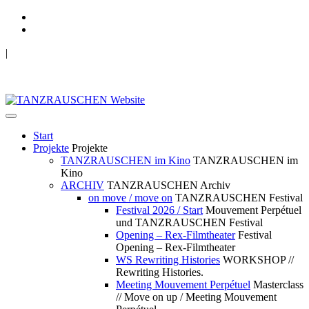
|
TANZRAUSCHEN Wuppertal
we live future now
Start
Projekte
Projekte
TANZRAUSCHEN im Kino
TANZRAUSCHEN im
Kino
ARCHIV
TANZRAUSCHEN Archiv
on move / move on
TANZRAUSCHEN Festival
Festival 2026 / Start
Mouvement Perpétuel
und TANZRAUSCHEN Festival
Opening – Rex-Filmtheater
Festival
Opening – Rex-Filmtheater
WS Rewriting Histories
WORKSHOP //
Rewriting Histories.
Meeting Mouvement Perpétuel
Masterclass
// Move on up / Meeting Mouvement