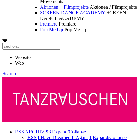
Movements
Aktionen + Filmprojekte
Aktionen / Filmprojekte
SCREEN DANCE ACADEMY
SCREEN
DANCE ACADEMY
Premiere
Premiere
Pop Me Up
Pop Me Up
Website
Web
Search
RSS
ARCHIV
93
Expand/Collapse
RSS
I Have Dreamed It Again
1
Expand/Collapse