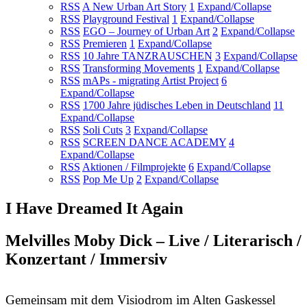
RSS
A New Urban Art Story
1
Expand/Collapse
RSS
Playground Festival
1
Expand/Collapse
RSS
EGO – Journey of Urban Art
2
Expand/Collapse
RSS
Premieren
1
Expand/Collapse
RSS
10 Jahre TANZRAUSCHEN
3
Expand/Collapse
RSS
Transforming Movements
1
Expand/Collapse
RSS
mAPs - migrating Artist Project
6
Expand/Collapse
RSS
1700 Jahre jüdisches Leben in Deutschland
11
Expand/Collapse
RSS
Soli Cuts
3
Expand/Collapse
RSS
SCREEN DANCE ACADEMY
4
Expand/Collapse
RSS
Aktionen / Filmprojekte
6
Expand/Collapse
RSS
Pop Me Up
2
Expand/Collapse
I Have Dreamed It Again
Melvilles Moby Dick – Live / Literarisch /
Konzertant / Immersiv
Gemeinsam mit dem Visiodrom im Alten Gaskessel