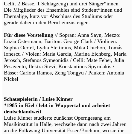
Celli, 2 Bässe, 1 Schlagzeug) und drei Sänger*innen.
Die Mitglieder des Ensembles sind Student*innen und
Ehemalige, kurz vor Abschluss des Studiums oder
gerade dabei in den Beruf einzusteigen.
Für diese Vorstellung
// Sopran: Anna Sayn, Mezzo:
Luzia Ostermann, Bariton: George Clark / Violinen:
Sophia Oertel, Lydia Stettinius, Mika Chichon, Tomás
Ionescu / Violen: Maria Garcia, Marina Eichberg, Maria
Jerosch, Stefanos Symeonidis / Celli: Mate Feher, Julia
Pesavento, Ilektra Stevi, Konstantinos Spyridakis /
Bässe: Carlota Ramos, Zeng Tongyu / Pauken: Antonia
Nickel
Schauspielerin / Luise Kinner
*1985 in Kiel / lebt in Wuppertal und arbeitet
deutschlandweit
Luise Kinner studierte zunächst Operngesang am
Musikinstitut in Halle, wechselte dann nach zwei Jahren
an die Folkwang Universität Essen/Bochum, wo sie ihr