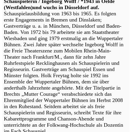
Schauspielerin / Ingeborg Wolff / *1943 in Oelde
(Westfahlen)und wuchs in Düsseldorf auf.
Schauspielausbildung von 1963 bis 1965. Es folgten
erste Engagements in Bremen und Dinslaken;
Gastverträge u. a. in München, Düsseldorf und Baden-
Baden. Von 1972 bis 79 arbeitete sie am Staatstheater
Wiesbaden und ging 1979 erstmalig an die Wuppertaler
Bühnen. Zwei Jahre später wechselte Ingeborg Wolff in
die Freie Theaterszene zum Mobilen Rhein-Main-
Theater nach Frankfurt/M., dann für zehn Jahre
Ruhrfestspiele Recklinghausen als Schauspielerin und
Regisseurin. Gastverträge am Schauspiel Essen und
Münster folgten. Holk Freytag holte sie 1992 ins
Ensemble der Wuppertaler Bühnen, dem sie über
anderthalb Jahrzehnte angehörte. Mit der Titelpartie in
Brechts „Mutter Courage“ verabschiedete sich das
Ehrenmitglied der Wuppertaler Bühnen im Herbst 2008
in den Ruhestand. Seitdem arbeitet sie als freie
Schauspielerin und Regisseurin, schreibt Texte für ihre
Kabarettprogramme und Chanson-Abende und
unterrichtete an der Folkwang-Hochschule als Dozentin
im Fach Schauspiel.