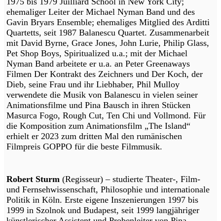
1975 bis 1979 Juilliard School in New York City;
ehemaliger Leiter der Michael Nyman Band und des
Gavin Bryars Ensemble; ehemaliges Mitglied des Arditti
Quartetts, seit 1987 Balanescu Quartet. Zusammenarbeit
mit David Byrne, Grace Jones, John Lurie, Philip Glass,
Pet Shop Boys, Spiritualized u.a.; mit der Michael
Nyman Band arbeitete er u.a. an Peter Greenaways
Filmen Der Kontrakt des Zeichners und Der Koch, der
Dieb, seine Frau und ihr Liebhaber, Phil Mulloy
verwendete die Musik von Balanescu in vielen seiner
Animationsfilme und Pina Bausch in ihren Stücken
Masurca Fogo, Rough Cut, Ten Chi und Vollmond. Für
die Komposition zum Animationsfilm „The Island“
erhielt er 2023 zum dritten Mal den rumänischen
Filmpreis GOPPO für die beste Filmmusik.
Robert Sturm
(Regisseur) – studierte Theater-, Film-
und Fernsehwissenschaft, Philosophie und internationale
Politik in Köln. Erste eigene Inszenierungen 1997 bis
1999 in Szolnok und Budapest, seit 1999 langjähriger
künstlerischer Assistent und Probenleiter von Pina