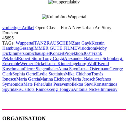
vorheriger Artikel
Open Class – For A New Urban Art Story
Drucken
45695
TAGs:
Wuppertal
TANZRAUSCHEN
Zara Gayk
Kerstin
Hamburg
Gesang
IMMER GUTE FILME
Visiodrom
Moby
Dick
Immersion
Schauspiel
Konzert
Projektion
360°
Frank
Petzhold
Robert Sturm
Tony Cragg
Alexander Balanescu
Schönberg-
Ensemble
Werner Dickel
Luise Kinner
Ingeborg Wolff
Bernd
Kuschmann
Pierre Siegenthaler
Anna Sayn
Luzia Ostermann
George
Clark
Sophia Oertel
Lydia Stettinius
Mika Chichon
Tomás
Ionescu
Maria Garcia
Marina Eichberg
Maria Jerosch
Stefanos
Symeonidis
Mate Feher
Julia Pesavento
Ilektra Stevi
Konstantinos
Spyridakis
Carlota Ramos
Zeng Tongyu
Antonia Nickel
Immersiv
ORGANISATION