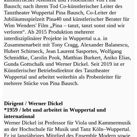
Bausch; nach ihrem Tod Co-künstlerischer Leiter des
Tanztheater Wuppertal Pina Bausch, Co-Leiter der
Jubiläumsspielzeit Pina40 und künstlerischer Berater für
Wim Wenders' Film „Pina – tanzt, tanzt sonst sind wir
verloren“. Ab 2015 Produktion mehrerer
interdisziplinärer Projekte in Wuppertal u.a. in
Zusammenarbeit mit Tony Cragg, Alexander Balanescu,
Hubert Schirneck, Jean Laurent Sasportes, Wolfgang
Schmidtke, Carolin Pook, Matthias Burkert, Aniko Elias,
Gunda Gottschalk und Werner Dickel. Seit 2019 ist er
Künstlerischer Betriebsdirektor des Tanztheater
Wuppertal und arbeitet weiterhin als Probenleiter für
mehrere Stücke von Pina Bausch.
Dirigent / Werner Dickel
*1959 / lebt und arbeitet in Wuppertal und
international
Werner Dickel ist Professor für Viola und Kammermusik
an der Hochschule für Musik und Tanz Köln–Wuppertal.
Er ist langjähriges Mitglied des Ensemble Modern sowie