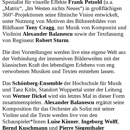
Spezialist für visuelle Effekte
Frank Petzold
(u.a.
„Matrix“, „Im Westen nichts Neues“) in großflächigen
360°-Projektionen seine filmische Vision entwickelt,
unter Nutzung von Motiven des Bühnenbildes von
Bildhauer
Tony Cragg
, zur Musik von Komponist und
Violinist
Alexander Balanescu
sowie der Textfassung
von Regisseur
Robert Sturm
.
Die drei Vorstellungen werden live eine eigene Welt aus
der Verbindung der immersiven Bilderwelten mit der
klassischen Kraft des lebendigen Erlebens von eng
verwobenen Musiken und Texten entstehen lassen.
Das
Schönberg-Ensemble
der Hochschule für Musik
und Tanz Köln, Standort Wuppertal unter der Leitung
von
Werner Dickel
wird ein letztes Mal in dieser Form
zusammenspielen.
Alexander Balanescu
ergänzt seine
Komposition für das Orchester als Solist mit seiner
Violine und die Texte werden live von den
Schauspieler*Innen
Luise Kinner
,
Ingeborg Wolff
,
Bernd Kuschmann
und
Pierre Siegenthaler