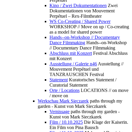
Perpétuel
Kino / Zwei Dokumentationen
Zwei
Dokumentationen von Mouvement
Perpétuel – Rex-Filmtheater
WS Co-Creating / Shared Power
WORKSHOP // Move on up / Co-creating
as a model for shared power
Hands--on-Workshop // Documentary
Dance Filmmaking
Hands--on-Workshop
// Documentary Dance Filmmaking
Abschluss mit Konzert
Festival Abschluss
mit Konzert
Ausstellung / Galerie n46
Ausstellung //
Mouvement Perpétuel und
TANZRAUSCHEN Festival
Statement
Kuratorisches Statement /
Curatorial Statement
Orte / Locations
LOCATIONS // on move
/ move on
Werkschau Mark Sieczarek
paths through my
garden - Kunst von Mark Sieczkarek
Vernissage
paths through my garden -
Kunst von Mark Sieczkarek
Film / 10.10.2025
Die Klage der Kaiserin.
Ein Film von Pina Bausch