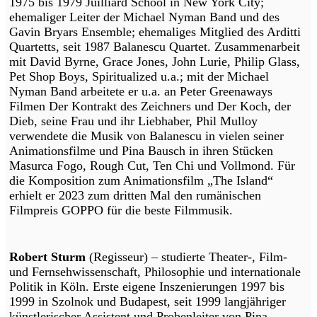
1975 bis 1979 Juilliard School in New York City;
ehemaliger Leiter der Michael Nyman Band und des
Gavin Bryars Ensemble; ehemaliges Mitglied des Arditti
Quartetts, seit 1987 Balanescu Quartet. Zusammenarbeit
mit David Byrne, Grace Jones, John Lurie, Philip Glass,
Pet Shop Boys, Spiritualized u.a.; mit der Michael
Nyman Band arbeitete er u.a. an Peter Greenaways
Filmen Der Kontrakt des Zeichners und Der Koch, der
Dieb, seine Frau und ihr Liebhaber, Phil Mulloy
verwendete die Musik von Balanescu in vielen seiner
Animationsfilme und Pina Bausch in ihren Stücken
Masurca Fogo, Rough Cut, Ten Chi und Vollmond. Für
die Komposition zum Animationsfilm „The Island“
erhielt er 2023 zum dritten Mal den rumänischen
Filmpreis GOPPO für die beste Filmmusik.
Robert Sturm
(Regisseur) – studierte Theater-, Film-
und Fernsehwissenschaft, Philosophie und internationale
Politik in Köln. Erste eigene Inszenierungen 1997 bis
1999 in Szolnok und Budapest, seit 1999 langjähriger
künstlerischer Assistent und Probenleiter von Pina