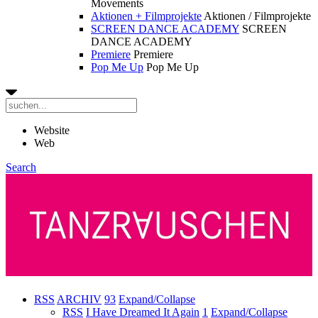
Movements
Aktionen + Filmprojekte
Aktionen / Filmprojekte
SCREEN DANCE ACADEMY
SCREEN
DANCE ACADEMY
Premiere
Premiere
Pop Me Up
Pop Me Up
Website
Web
Search
RSS
ARCHIV
93
Expand/Collapse
RSS
I Have Dreamed It Again
1
Expand/Collapse