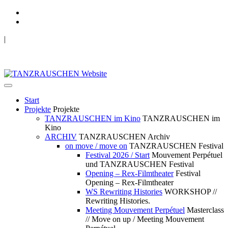
|
TANZRAUSCHEN Wuppertal
we live future now
Start
Projekte
Projekte
TANZRAUSCHEN im Kino
TANZRAUSCHEN im
Kino
ARCHIV
TANZRAUSCHEN Archiv
on move / move on
TANZRAUSCHEN Festival
Festival 2026 / Start
Mouvement Perpétuel
und TANZRAUSCHEN Festival
Opening – Rex-Filmtheater
Festival
Opening – Rex-Filmtheater
WS Rewriting Histories
WORKSHOP //
Rewriting Histories.
Meeting Mouvement Perpétuel
Masterclass
// Move on up / Meeting Mouvement