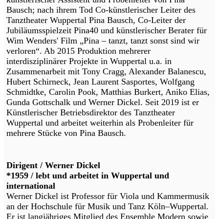
Bausch; nach ihrem Tod Co-künstlerischer Leiter des
Tanztheater Wuppertal Pina Bausch, Co-Leiter der
Jubiläumsspielzeit Pina40 und künstlerischer Berater für
Wim Wenders' Film „Pina – tanzt, tanzt sonst sind wir
verloren“. Ab 2015 Produktion mehrerer
interdisziplinärer Projekte in Wuppertal u.a. in
Zusammenarbeit mit Tony Cragg, Alexander Balanescu,
Hubert Schirneck, Jean Laurent Sasportes, Wolfgang
Schmidtke, Carolin Pook, Matthias Burkert, Aniko Elias,
Gunda Gottschalk und Werner Dickel. Seit 2019 ist er
Künstlerischer Betriebsdirektor des Tanztheater
Wuppertal und arbeitet weiterhin als Probenleiter für
mehrere Stücke von Pina Bausch.
Dirigent / Werner Dickel
*1959 / lebt und arbeitet in Wuppertal und
international
Werner Dickel ist Professor für Viola und Kammermusik
an der Hochschule für Musik und Tanz Köln–Wuppertal.
Er ist langjähriges Mitglied des Ensemble Modern sowie