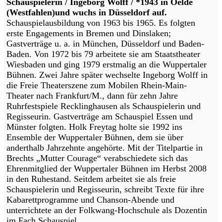
Schauspielerin / Ingeborg Wolff / *1943 in Oelde
(Westfahlen)und wuchs in Düsseldorf auf.
Schauspielausbildung von 1963 bis 1965. Es folgten
erste Engagements in Bremen und Dinslaken;
Gastverträge u. a. in München, Düsseldorf und Baden-
Baden. Von 1972 bis 79 arbeitete sie am Staatstheater
Wiesbaden und ging 1979 erstmalig an die Wuppertaler
Bühnen. Zwei Jahre später wechselte Ingeborg Wolff in
die Freie Theaterszene zum Mobilen Rhein-Main-
Theater nach Frankfurt/M., dann für zehn Jahre
Ruhrfestspiele Recklinghausen als Schauspielerin und
Regisseurin. Gastverträge am Schauspiel Essen und
Münster folgten. Holk Freytag holte sie 1992 ins
Ensemble der Wuppertaler Bühnen, dem sie über
anderthalb Jahrzehnte angehörte. Mit der Titelpartie in
Brechts „Mutter Courage“ verabschiedete sich das
Ehrenmitglied der Wuppertaler Bühnen im Herbst 2008
in den Ruhestand. Seitdem arbeitet sie als freie
Schauspielerin und Regisseurin, schreibt Texte für ihre
Kabarettprogramme und Chanson-Abende und
unterrichtete an der Folkwang-Hochschule als Dozentin
im Fach Schauspiel.