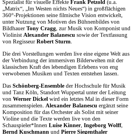
Spezialist für visuelle Effekte
Frank Petzold
(u.a.
„Matrix“, „Im Westen nichts Neues“) in großflächigen
360°-Projektionen seine filmische Vision entwickelt,
unter Nutzung von Motiven des Bühnenbildes von
Bildhauer
Tony Cragg
, zur Musik von Komponist und
Violinist
Alexander Balanescu
sowie der Textfassung
von Regisseur
Robert Sturm
.
Die drei Vorstellungen werden live eine eigene Welt aus
der Verbindung der immersiven Bilderwelten mit der
klassischen Kraft des lebendigen Erlebens von eng
verwobenen Musiken und Texten entstehen lassen.
Das
Schönberg-Ensemble
der Hochschule für Musik
und Tanz Köln, Standort Wuppertal unter der Leitung
von
Werner Dickel
wird ein letztes Mal in dieser Form
zusammenspielen.
Alexander Balanescu
ergänzt seine
Komposition für das Orchester als Solist mit seiner
Violine und die Texte werden live von den
Schauspieler*Innen
Luise Kinner
,
Ingeborg Wolff
,
Bernd Kuschmann
und
Pierre Siegenthaler