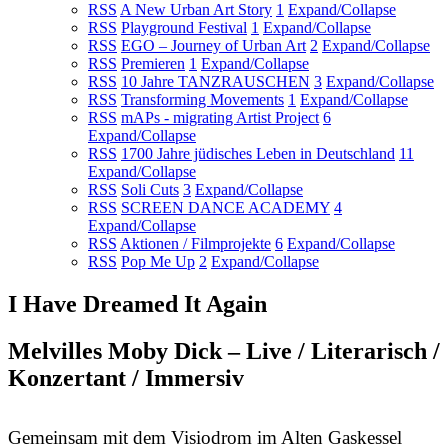
RSS
A New Urban Art Story
1
Expand/Collapse
RSS
Playground Festival
1
Expand/Collapse
RSS
EGO – Journey of Urban Art
2
Expand/Collapse
RSS
Premieren
1
Expand/Collapse
RSS
10 Jahre TANZRAUSCHEN
3
Expand/Collapse
RSS
Transforming Movements
1
Expand/Collapse
RSS
mAPs - migrating Artist Project
6
Expand/Collapse
RSS
1700 Jahre jüdisches Leben in Deutschland
11
Expand/Collapse
RSS
Soli Cuts
3
Expand/Collapse
RSS
SCREEN DANCE ACADEMY
4
Expand/Collapse
RSS
Aktionen / Filmprojekte
6
Expand/Collapse
RSS
Pop Me Up
2
Expand/Collapse
I Have Dreamed It Again
Melvilles Moby Dick – Live / Literarisch /
Konzertant / Immersiv
Gemeinsam mit dem Visiodrom im Alten Gaskessel