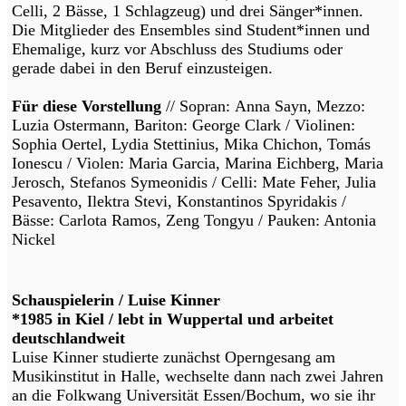
Celli, 2 Bässe, 1 Schlagzeug) und drei Sänger*innen.
Die Mitglieder des Ensembles sind Student*innen und
Ehemalige, kurz vor Abschluss des Studiums oder
gerade dabei in den Beruf einzusteigen.
Für diese Vorstellung
// Sopran: Anna Sayn, Mezzo:
Luzia Ostermann, Bariton: George Clark / Violinen:
Sophia Oertel, Lydia Stettinius, Mika Chichon, Tomás
Ionescu / Violen: Maria Garcia, Marina Eichberg, Maria
Jerosch, Stefanos Symeonidis / Celli: Mate Feher, Julia
Pesavento, Ilektra Stevi, Konstantinos Spyridakis /
Bässe: Carlota Ramos, Zeng Tongyu / Pauken: Antonia
Nickel
Schauspielerin / Luise Kinner
*1985 in Kiel / lebt in Wuppertal und arbeitet
deutschlandweit
Luise Kinner studierte zunächst Operngesang am
Musikinstitut in Halle, wechselte dann nach zwei Jahren
an die Folkwang Universität Essen/Bochum, wo sie ihr