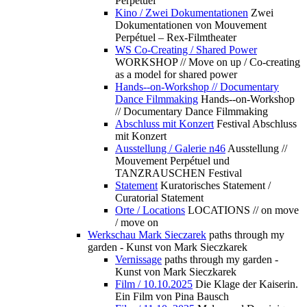
Perpétuel
Kino / Zwei Dokumentationen
Zwei
Dokumentationen von Mouvement
Perpétuel – Rex-Filmtheater
WS Co-Creating / Shared Power
WORKSHOP // Move on up / Co-creating
as a model for shared power
Hands--on-Workshop // Documentary
Dance Filmmaking
Hands--on-Workshop
// Documentary Dance Filmmaking
Abschluss mit Konzert
Festival Abschluss
mit Konzert
Ausstellung / Galerie n46
Ausstellung //
Mouvement Perpétuel und
TANZRAUSCHEN Festival
Statement
Kuratorisches Statement /
Curatorial Statement
Orte / Locations
LOCATIONS // on move
/ move on
Werkschau Mark Sieczarek
paths through my
garden - Kunst von Mark Sieczkarek
Vernissage
paths through my garden -
Kunst von Mark Sieczkarek
Film / 10.10.2025
Die Klage der Kaiserin.
Ein Film von Pina Bausch