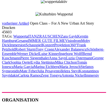
vorheriger Artikel
Open Class – For A New Urban Art Story
Drucken
45603
TAGs:
Wuppertal
TANZRAUSCHEN
Zara Gayk
Kerstin
Hamburg
Gesang
IMMER GUTE FILME
Visiodrom
Moby
Dick
Immersion
Schauspiel
Konzert
Projektion
360°
Frank
Petzhold
Robert Sturm
Tony Cragg
Alexander Balanescu
Schönberg-
Ensemble
Werner Dickel
Luise Kinner
Ingeborg Wolff
Bernd
Kuschmann
Pierre Siegenthaler
Anna Sayn
Luzia Ostermann
George
Clark
Sophia Oertel
Lydia Stettinius
Mika Chichon
Tomás
Ionescu
Maria Garcia
Marina Eichberg
Maria Jerosch
Stefanos
Symeonidis
Mate Feher
Julia Pesavento
Ilektra Stevi
Konstantinos
Spyridakis
Carlota Ramos
Zeng Tongyu
Antonia Nickel
Immersiv
ORGANISATION