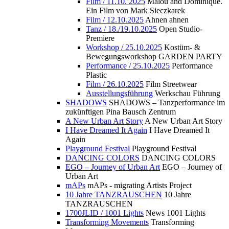
Film / 11.10. 2025
Malou and Dominique.
Ein Film von Mark Sieczkarek
Film / 12.10.2025
Ahnen ahnen
Tanz / 18./19.10.2025
Open Studio-
Premiere
Workshop / 25.10.2025
Kostüm- &
Bewegungsworkshop GARDEN PARTY
Performance / 25.10.2025
Performance
Plastic
Film / 26.10.2025
Film Streetwear
Ausstellungsführung
Werkschau Führung
SHADOWS
SHADOWS – Tanzperformance im
zukünftigen Pina Bausch Zentrum
A New Urban Art Story
A New Urban Art Story
I Have Dreamed It Again
I Have Dreamed It
Again
Playground Festival
Playground Festival
DANCING COLORS
DANCING COLORS
EGO – Journey of Urban Art
EGO – Journey of
Urban Art
mAPs
mAPs - migrating Artists Project
10 Jahre TANZRAUSCHEN
10 Jahre
TANZRAUSCHEN
1700JLID / 1001 Lights
News 1001 Lights
Transforming Movements
Transforming