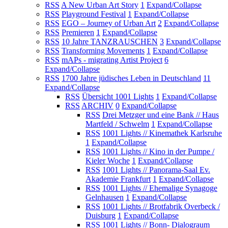
RSS
A New Urban Art Story
1
Expand/Collapse
RSS
Playground Festival
1
Expand/Collapse
RSS
EGO – Journey of Urban Art
2
Expand/Collapse
RSS
Premieren
1
Expand/Collapse
RSS
10 Jahre TANZRAUSCHEN
3
Expand/Collapse
RSS
Transforming Movements
1
Expand/Collapse
RSS
mAPs - migrating Artist Project
6
Expand/Collapse
RSS
1700 Jahre jüdisches Leben in Deutschland
11
Expand/Collapse
RSS
Übersicht 1001 Lights
1
Expand/Collapse
RSS
ARCHIV
0
Expand/Collapse
RSS
Drei Metzger und eine Bank // Haus
Martfeld / Schwelm
1
Expand/Collapse
RSS
1001 Lights // Kinemathek Karlsruhe
1
Expand/Collapse
RSS
1001 Lights // Kino in der Pumpe /
Kieler Woche
1
Expand/Collapse
RSS
1001 Lights // Panorama-Saal Ev.
Akademie Frankfurt
1
Expand/Collapse
RSS
1001 Lights // Ehemalige Synagoge
Gelnhausen
1
Expand/Collapse
RSS
1001 Lights // Brotfabrik Overbeck /
Duisburg
1
Expand/Collapse
RSS
1001 Lights // Bonn- Dialograum