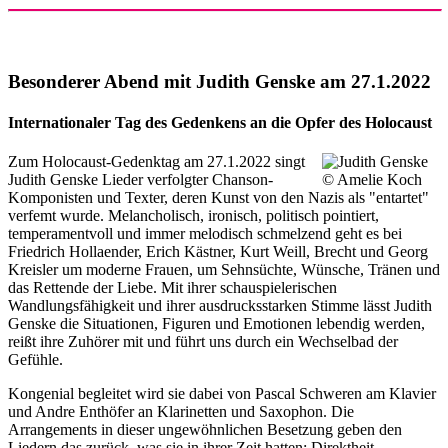
Besonderer Abend mit Judith Genske am 27.1.2022
Internationaler Tag des Gedenkens an die Opfer des Holocaust
Zum Holocaust-Gedenktag am 27.1.2022 singt
Judith Genske Lieder verfolgter Chanson-
Komponisten und Texter, deren Kunst von den Nazis als "entartet"
verfemt wurde. Melancholisch, ironisch, politisch pointiert,
temperamentvoll und immer melodisch schmelzend geht es bei
Friedrich Hollaender, Erich Kästner, Kurt Weill, Brecht und Georg
Kreisler um moderne Frauen, um Sehnsüchte, Wünsche, Tränen und
das Rettende der Liebe. Mit ihrer schauspielerischen
Wandlungsfähigkeit und ihrer ausdrucksstarken Stimme lässt Judith
Genske die Situationen, Figuren und Emotionen lebendig werden,
reißt ihre Zuhörer mit und führt uns durch ein Wechselbad der
Gefühle.
Kongenial begleitet wird sie dabei von Pascal Schweren am Klavier
und Andre Enthöfer an Klarinetten und Saxophon. Die
Arrangements in dieser ungewöhnlichen Besetzung geben den
Liedern das zurück, was sie in ihrer Zeit hatten: Direktheit,