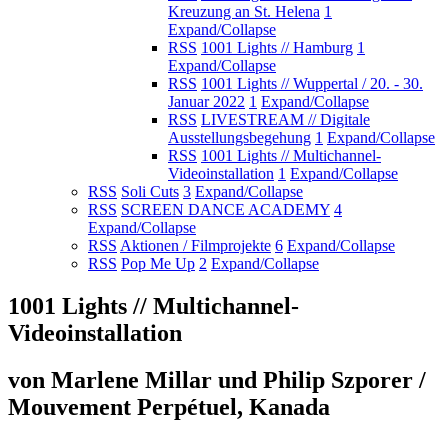
Kreuzung an St. Helena
1
Expand/Collapse
RSS
1001 Lights // Hamburg
1
Expand/Collapse
RSS
1001 Lights // Wuppertal / 20. - 30.
Januar 2022
1
Expand/Collapse
RSS
LIVESTREAM // Digitale
Ausstellungsbegehung
1
Expand/Collapse
RSS
1001 Lights // Multichannel-
Videoinstallation
1
Expand/Collapse
RSS
Soli Cuts
3
Expand/Collapse
RSS
SCREEN DANCE ACADEMY
4
Expand/Collapse
RSS
Aktionen / Filmprojekte
6
Expand/Collapse
RSS
Pop Me Up
2
Expand/Collapse
1001 Lights // Multichannel-
Videoinstallation
von Marlene Millar und Philip Szporer /
Mouvement Perpétuel, Kanada