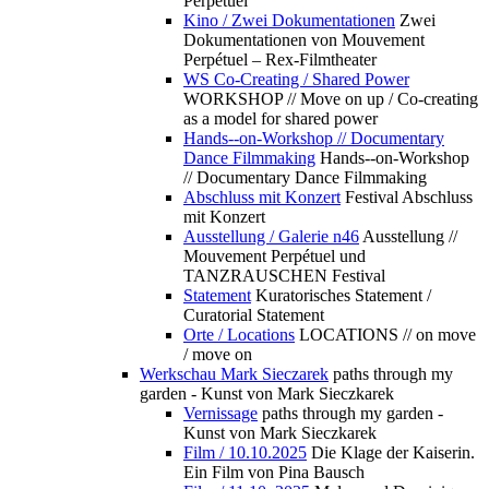
Perpétuel
Kino / Zwei Dokumentationen
Zwei
Dokumentationen von Mouvement
Perpétuel – Rex-Filmtheater
WS Co-Creating / Shared Power
WORKSHOP // Move on up / Co-creating
as a model for shared power
Hands--on-Workshop // Documentary
Dance Filmmaking
Hands--on-Workshop
// Documentary Dance Filmmaking
Abschluss mit Konzert
Festival Abschluss
mit Konzert
Ausstellung / Galerie n46
Ausstellung //
Mouvement Perpétuel und
TANZRAUSCHEN Festival
Statement
Kuratorisches Statement /
Curatorial Statement
Orte / Locations
LOCATIONS // on move
/ move on
Werkschau Mark Sieczarek
paths through my
garden - Kunst von Mark Sieczkarek
Vernissage
paths through my garden -
Kunst von Mark Sieczkarek
Film / 10.10.2025
Die Klage der Kaiserin.
Ein Film von Pina Bausch