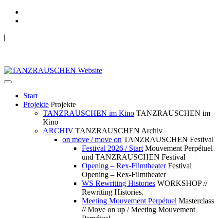
|
TANZRAUSCHEN Wuppertal
we live future now
Start
Projekte
Projekte
TANZRAUSCHEN im Kino
TANZRAUSCHEN im
Kino
ARCHIV
TANZRAUSCHEN Archiv
on move / move on
TANZRAUSCHEN Festival
Festival 2026 / Start
Mouvement Perpétuel
und TANZRAUSCHEN Festival
Opening – Rex-Filmtheater
Festival
Opening – Rex-Filmtheater
WS Rewriting Histories
WORKSHOP //
Rewriting Histories.
Meeting Mouvement Perpétuel
Masterclass
// Move on up / Meeting Mouvement