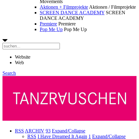
Movements
Aktionen + Filmprojekte
Aktionen / Filmprojekte
SCREEN DANCE ACADEMY
SCREEN
DANCE ACADEMY
Premiere
Premiere
Pop Me Up
Pop Me Up
Website
Web
Search
RSS
ARCHIV
93
Expand/Collapse
RSS
I Have Dreamed It Again
1
Expand/Collapse