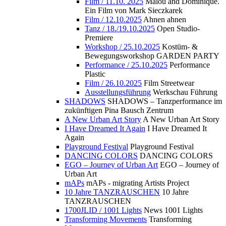
Film / 11.10. 2025
Malou and Dominique.
Ein Film von Mark Sieczkarek
Film / 12.10.2025
Ahnen ahnen
Tanz / 18./19.10.2025
Open Studio-
Premiere
Workshop / 25.10.2025
Kostüm- &
Bewegungsworkshop GARDEN PARTY
Performance / 25.10.2025
Performance
Plastic
Film / 26.10.2025
Film Streetwear
Ausstellungsführung
Werkschau Führung
SHADOWS
SHADOWS – Tanzperformance im
zukünftigen Pina Bausch Zentrum
A New Urban Art Story
A New Urban Art Story
I Have Dreamed It Again
I Have Dreamed It
Again
Playground Festival
Playground Festival
DANCING COLORS
DANCING COLORS
EGO – Journey of Urban Art
EGO – Journey of
Urban Art
mAPs
mAPs - migrating Artists Project
10 Jahre TANZRAUSCHEN
10 Jahre
TANZRAUSCHEN
1700JLID / 1001 Lights
News 1001 Lights
Transforming Movements
Transforming