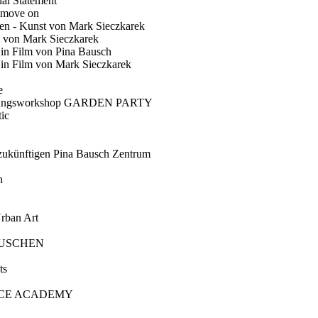
ial Statement
 move on
en - Kunst von Mark Sieczkarek
t von Mark Sieczkarek
Ein Film von Pina Bausch
in Film von Mark Sieczkarek
e
gungsworkshop GARDEN PARTY
ic
künftigen Pina Bausch Zentrum
n
rban Art
AUSCHEN
ts
CE ACADEMY