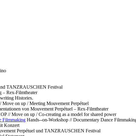
ino
l und TANZRAUSCHEN Festival
g – Rex-Filmtheater
ting Histories.
 // Move on up / Meeting Mouvement Perpétuel
ntationen von Mouvement Perpétuel – Rex-Filmtheater
// Move on up / Co-creating as a model for shared power
e Filmmaking
Hands--on-Workshop // Documentary Dance Filmmakin
it Konzert
Mouvement Perpétuel und TANZRAUSCHEN Festival