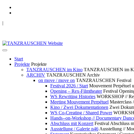
|
TANZRAUSCHEN Wuppertal
we live future now
Start
Projekte
Projekte
TANZRAUSCHEN im Kino
TANZRAUSCHEN im K
ARCHIV
TANZRAUSCHEN Archiv
on move / move on
TANZRAUSCHEN Festival
Festival 2026 / Start
Mouvement Perpétue
Opening – Rex-Filmtheater
Festival Openin
WS Rewriting Histories
WORKSHOP // Rewri
Meeting Mouvement Perpétuel
Masterclass
Kino / Zwei Dokumentationen
Zwei Dokume
WS Co-Creating / Shared Power
WORKSHOP 
Hands--on-Workshop // Documentary Danc
Abschluss mit Konzert
Festival Abschluss m
Ausstellung / Galerie n46
Ausstellung // 