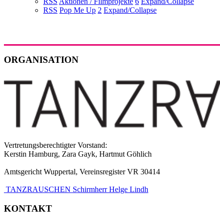
RSS
Aktionen / Filmprojekte
6
Expand/Collapse
RSS
Pop Me Up
2
Expand/Collapse
ORGANISATION
Vertretungsberechtigter Vorstand:
Kerstin Hamburg, Zara Gayk, Hartmut Göhlich
Amtsgericht Wuppertal, Vereinsregister VR 30414
TANZRAUSCHEN Schirmherr Helge Lindh
KONTAKT