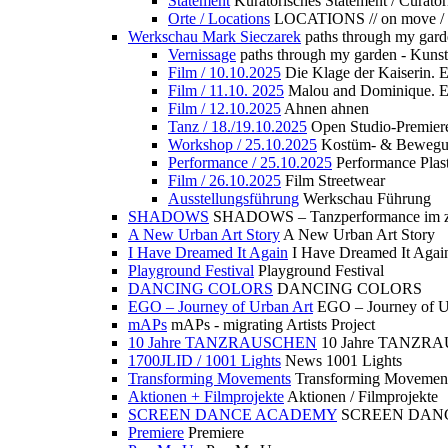
Statement
Kuratorisches Statement / Curator
Orte / Locations
LOCATIONS // on move /
Werkschau Mark Sieczarek
paths through my gard
Vernissage
paths through my garden - Kuns
Film / 10.10.2025
Die Klage der Kaiserin. 
Film / 11.10. 2025
Malou and Dominique. E
Film / 12.10.2025
Ahnen ahnen
Tanz / 18./19.10.2025
Open Studio-Premier
Workshop / 25.10.2025
Kostüm- & Bewe
Performance / 25.10.2025
Performance Plast
Film / 26.10.2025
Film Streetwear
Ausstellungsführung
Werkschau Führung
SHADOWS
SHADOWS – Tanzperformance im zu
A New Urban Art Story
A New Urban Art Story
I Have Dreamed It Again
I Have Dreamed It Agai
Playground Festival
Playground Festival
DANCING COLORS
DANCING COLORS
EGO – Journey of Urban Art
EGO – Journey of U
mAPs
mAPs - migrating Artists Project
10 Jahre TANZRAUSCHEN
10 Jahre TANZR
1700JLID / 1001 Lights
News 1001 Lights
Transforming Movements
Transforming Movemen
Aktionen + Filmprojekte
Aktionen / Filmprojekte
SCREEN DANCE ACADEMY
SCREEN DAN
Premiere
Premiere