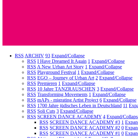
RSS
ARCHIV
93
Expand/Collapse
RSS
I Have Dreamed It Again
1
Expand/Collapse
RSS
A New Urban Art Story
1
Expand/Collapse
RSS
Playground Festival
1
Expand/Collapse
RSS
EGO – Journey of Urban Art
2
Expand/Collapse
RSS
Premieren
1
Expand/Collapse
RSS
10 Jahre TANZRAUSCHEN
3
Expand/Collapse
RSS
Transforming Movements
1
Expand/Collapse
RSS
mAPs - migrating Artist Project
6
Expand/Collapse
RSS
1700 Jahre jüdisches Leben in Deutschland
11
Expa
RSS
Soli Cuts
3
Expand/Collapse
RSS
SCREEN DANCE ACADEMY
4
Expand/Collaps
RSS
SCREEN DANCE ACADEMY #3
1
Expan
RSS
SCREEN DANCE ACADEMY #2
0
Expan
RSS
SCREEN DANCE ACADEMY #1
0
Expan