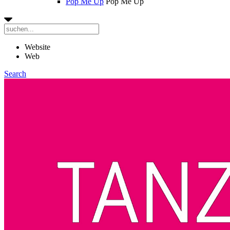
Pop Me Up
Pop Me Up
Website
Web
Search