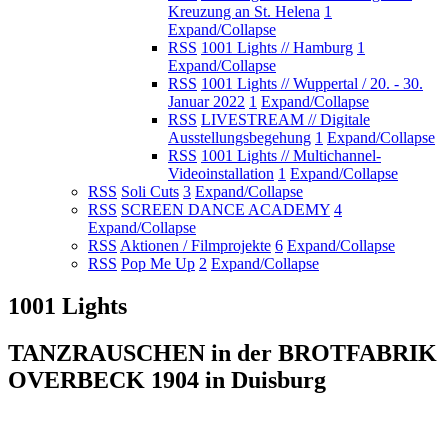
Kreuzung an St. Helena
1
Expand/Collapse
RSS
1001 Lights // Hamburg
1
Expand/Collapse
RSS
1001 Lights // Wuppertal / 20. - 30.
Januar 2022
1
Expand/Collapse
RSS
LIVESTREAM // Digitale
Ausstellungsbegehung
1
Expand/Collapse
RSS
1001 Lights // Multichannel-
Videoinstallation
1
Expand/Collapse
RSS
Soli Cuts
3
Expand/Collapse
RSS
SCREEN DANCE ACADEMY
4
Expand/Collapse
RSS
Aktionen / Filmprojekte
6
Expand/Collapse
RSS
Pop Me Up
2
Expand/Collapse
1001 Lights
TANZRAUSCHEN in der BROTFABRIK
OVERBECK 1904 in Duisburg