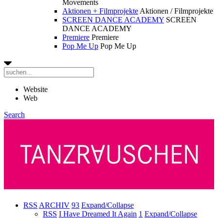
Movements
Aktionen + Filmprojekte
Aktionen / Filmprojekte
SCREEN DANCE ACADEMY
SCREEN
DANCE ACADEMY
Premiere
Premiere
Pop Me Up
Pop Me Up
Website
Web
Search
RSS
ARCHIV
93
Expand/Collapse
RSS
I Have Dreamed It Again
1
Expand/Collapse