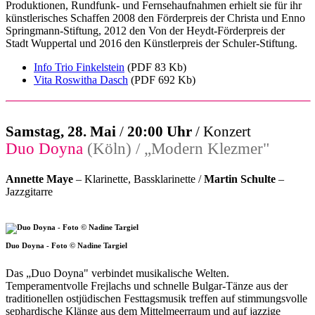
Produktionen, Rundfunk- und Fernsehaufnahmen erhielt sie für ihr
künstlerisches Schaffen 2008 den Förderpreis der Christa und Enno
Springmann-Stiftung, 2012 den Von der Heydt-Förderpreis der
Stadt Wuppertal und 2016 den Künstlerpreis der Schuler-Stiftung.
Info Trio Finkelstein
(PDF 83 Kb)
Vita Roswitha Dasch
(PDF 692 Kb)
Samstag, 28. Mai
/
20:00 Uhr
/ Konzert
Duo Doyna
(Köln) / „Modern Klezmer"
Annette Maye
– Klarinette, Bassklarinette /
Martin Schulte
–
Jazzgitarre
Duo Doyna - Foto © Nadine Targiel
Das „Duo Doyna" verbindet musikalische Welten.
Temperamentvolle Frejlachs und schnelle Bulgar-Tänze aus der
traditionellen ostjüdischen Festtagsmusik treffen auf stimmungsvolle
sephardische Klänge aus dem Mittelmeerraum und auf jazzige