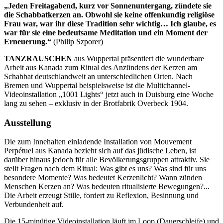
„Jeden Freitagabend, kurz vor Sonnenuntergang, zündete sie
die Schabbatkerzen an. Obwohl sie keine offenkundig religiöse
Frau war, war ihr diese Tradition sehr wichtig… Ich glaube, es
war für sie eine bedeutsame Meditation und ein Moment der
Erneuerung.“
(Philip Szporer)
TANZRAUSCHEN
aus Wuppertal präsentiert die wunderbare
Arbeit aus Kanada zum Ritual des Anzündens der Kerzen am
Schabbat deutschlandweit an unterschiedlichen Orten. Nach
Bremen und Wuppertal beispielsweise ist die Multichannel-
Videoinstallation „1001 Lights“ jetzt auch in Duisburg eine Woche
lang zu sehen – exklusiv in der Brotfabrik Overbeck 1904.
Ausstellung
Die zum Innehalten einladende Installation von Mouvement
Perpétuel aus Kanada bezieht sich auf das jüdische Leben, ist
darüber hinaus jedoch für alle Bevölkerungsgruppen attraktiv. Sie
stellt Fragen nach dem Ritual: Was gibt es uns? Was sind für uns
besondere Momente? Was bedeutet Kerzenlicht? Wann zünden
Menschen Kerzen an? Was bedeuten ritualisierte Bewegungen?...
Die Arbeit erzeugt Stille, fordert zu Reflexion, Besinnung und
Verbundenheit auf.
Die 15-minütige Videoinstallation läuft im Loop (Dauerschleife) und