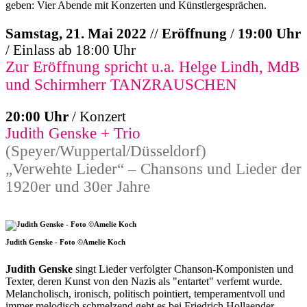
geben: Vier Abende mit Konzerten und Künstlergesprächen.
Samstag, 21. Mai 2022
//
Eröffnung
/
19:00 Uhr
/ Einlass ab 18:00 Uhr
Zur Eröffnung spricht u.a. Helge Lindh, MdB
und Schirmherr TANZRAUSCHEN
20:00 Uhr
/ Konzert
Judith Genske + Trio
(Speyer/Wuppertal/Düsseldorf)
„Verwehte Lieder“ – Chansons und Lieder der
1920er und 30er Jahre
Judith Genske - Foto ©Amelie Koch
Judith Genske
singt Lieder verfolgter Chanson-Komponisten und
Texter, deren Kunst von den Nazis als "entartet" verfemt wurde.
Melancholisch, ironisch, politisch pointiert, temperamentvoll und
immer melodisch schmelzend geht es bei Friedrich Hollaender,