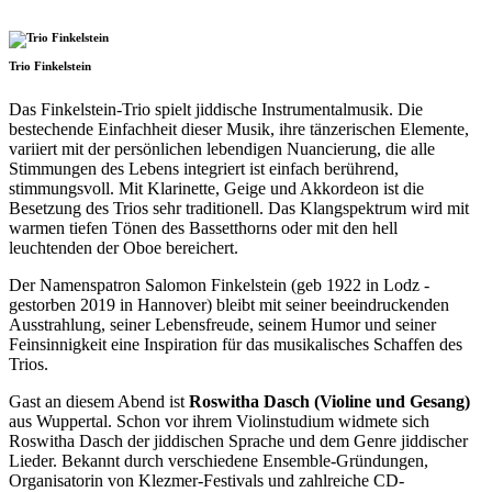
Trio Finkelstein
Das Finkelstein-Trio spielt jiddische Instrumentalmusik. Die
bestechende Einfachheit dieser Musik, ihre tänzerischen Elemente,
variiert mit der persönlichen lebendigen Nuancierung, die alle
Stimmungen des Lebens integriert ist einfach berührend,
stimmungsvoll. Mit Klarinette, Geige und Akkordeon ist die
Besetzung des Trios sehr traditionell. Das Klangspektrum wird mit
warmen tiefen Tönen des Bassetthorns oder mit den hell
leuchtenden der Oboe bereichert.
Der Namenspatron Salomon Finkelstein (geb 1922 in Lodz -
gestorben 2019 in Hannover) bleibt mit seiner beeindruckenden
Ausstrahlung, seiner Lebensfreude, seinem Humor und seiner
Feinsinnigkeit eine Inspiration für das musikalisches Schaffen des
Trios.
Gast an diesem Abend ist
Roswitha Dasch (Violine und Gesang)
aus Wuppertal. Schon vor ihrem Violinstudium widmete sich
Roswitha Dasch der jiddischen Sprache und dem Genre jiddischer
Lieder. Bekannt durch verschiedene Ensemble-Gründungen,
Organisatorin von Klezmer-Festivals und zahlreiche CD-