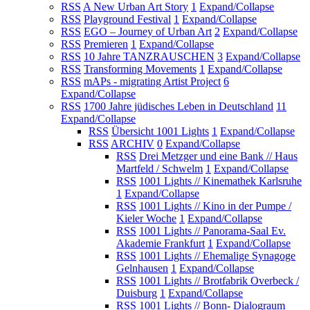
RSS
A New Urban Art Story
1
Expand/Collapse
RSS
Playground Festival
1
Expand/Collapse
RSS
EGO – Journey of Urban Art
2
Expand/Collapse
RSS
Premieren
1
Expand/Collapse
RSS
10 Jahre TANZRAUSCHEN
3
Expand/Collapse
RSS
Transforming Movements
1
Expand/Collapse
RSS
mAPs - migrating Artist Project
6
Expand/Collapse
RSS
1700 Jahre jüdisches Leben in Deutschland
11
Expand/Collapse
RSS
Übersicht 1001 Lights
1
Expand/Collapse
RSS
ARCHIV
0
Expand/Collapse
RSS
Drei Metzger und eine Bank // Haus
Martfeld / Schwelm
1
Expand/Collapse
RSS
1001 Lights // Kinemathek Karlsruhe
1
Expand/Collapse
RSS
1001 Lights // Kino in der Pumpe /
Kieler Woche
1
Expand/Collapse
RSS
1001 Lights // Panorama-Saal Ev.
Akademie Frankfurt
1
Expand/Collapse
RSS
1001 Lights // Ehemalige Synagoge
Gelnhausen
1
Expand/Collapse
RSS
1001 Lights // Brotfabrik Overbeck /
Duisburg
1
Expand/Collapse
RSS
1001 Lights // Bonn- Dialograum