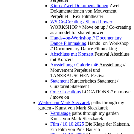
Perpétuel
Kino / Zwei Dokumentationen
Zwei
Dokumentationen von Mouvement
Perpétuel – Rex-Filmtheater
WS Co-Creating / Shared Power
WORKSHOP // Move on up / Co-creating
as a model for shared power
Hands--on-Workshop // Documentary
Dance Filmmaking
Hands--on-Workshop
// Documentary Dance Filmmaking
Abschluss mit Konzert
Festival Abschluss
mit Konzert
Ausstellung / Galerie n46
Ausstellung //
Mouvement Perpétuel und
TANZRAUSCHEN Festival
Statement
Kuratorisches Statement /
Curatorial Statement
Orte / Locations
LOCATIONS // on move
/ move on
Werkschau Mark Sieczarek
paths through my
garden - Kunst von Mark Sieczkarek
Vernissage
paths through my garden -
Kunst von Mark Sieczkarek
Film / 10.10.2025
Die Klage der Kaiserin.
Ein Film von Pina Bausch