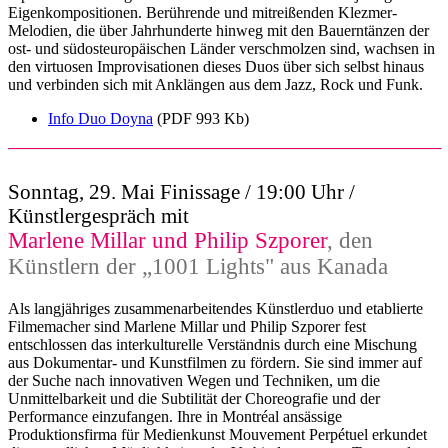
Eigenkompositionen. Berührende und mitreißenden Klezmer-
Melodien, die über Jahrhunderte hinweg mit den Bauerntänzen der
ost- und südosteuropäischen Länder verschmolzen sind, wachsen in
den virtuosen Improvisationen dieses Duos über sich selbst hinaus
und verbinden sich mit Anklängen aus dem Jazz, Rock und Funk.
Info Duo Doyna
(PDF 993 Kb)
Sonntag, 29. Mai Finissage / 19:00 Uhr /
Künstlergespräch mit
Marlene Millar und Philip Szporer
, den
Künstlern der „1001 Lights" aus Kanada
Als langjähriges zusammenarbeitendes Künstlerduo und etablierte
Filmemacher sind Marlene Millar und Philip Szporer fest
entschlossen das interkulturelle Verständnis durch eine Mischung
aus Dokumentar- und Kunstfilmen zu fördern. Sie sind immer auf
der Suche nach innovativen Wegen und Techniken, um die
Unmittelbarkeit und die Subtilität der Choreografie und der
Performance einzufangen. Ihre in Montréal ansässige
Produktionsfirma für Medienkunst Mouvement Perpétuel erkundet