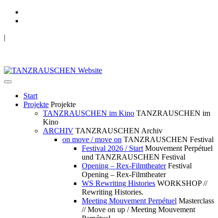
|
TANZRAUSCHEN Wuppertal
we live future now
Start
Projekte
Projekte
TANZRAUSCHEN im Kino
TANZRAUSCHEN im
Kino
ARCHIV
TANZRAUSCHEN Archiv
on move / move on
TANZRAUSCHEN Festival
Festival 2026 / Start
Mouvement Perpétuel
und TANZRAUSCHEN Festival
Opening – Rex-Filmtheater
Festival
Opening – Rex-Filmtheater
WS Rewriting Histories
WORKSHOP //
Rewriting Histories.
Meeting Mouvement Perpétuel
Masterclass
// Move on up / Meeting Mouvement