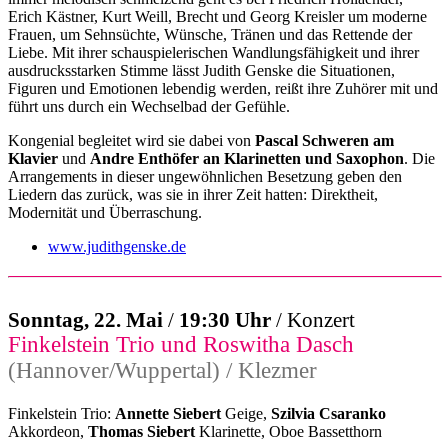
Erich Kästner, Kurt Weill, Brecht und Georg Kreisler um moderne
Frauen, um Sehnsüchte, Wünsche, Tränen und das Rettende der
Liebe. Mit ihrer schauspielerischen Wandlungsfähigkeit und ihrer
ausdrucksstarken Stimme lässt Judith Genske die Situationen,
Figuren und Emotionen lebendig werden, reißt ihre Zuhörer mit und
führt uns durch ein Wechselbad der Gefühle.
Kongenial begleitet wird sie dabei von
Pascal Schweren am
Klavier
und
Andre Enthöfer an Klarinetten und Saxophon
. Die
Arrangements in dieser ungewöhnlichen Besetzung geben den
Liedern das zurück, was sie in ihrer Zeit hatten: Direktheit,
Modernität und Überraschung.
www.judithgenske.de
Sonntag, 22. Mai
/
19:30 Uhr
/ Konzert
Finkelstein Trio und Roswitha Dasch
(Hannover/Wuppertal) / Klezmer
Finkelstein Trio:
Annette Siebert
Geige,
Szilvia Csaranko
Akkordeon,
Thomas Siebert
Klarinette, Oboe Bassetthorn