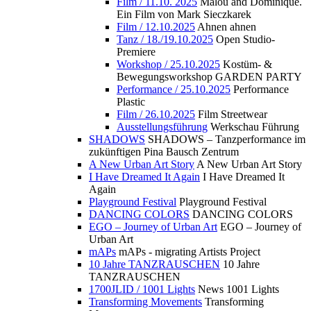
Film / 11.10. 2025
Malou and Dominique.
Ein Film von Mark Sieczkarek
Film / 12.10.2025
Ahnen ahnen
Tanz / 18./19.10.2025
Open Studio-
Premiere
Workshop / 25.10.2025
Kostüm- &
Bewegungsworkshop GARDEN PARTY
Performance / 25.10.2025
Performance
Plastic
Film / 26.10.2025
Film Streetwear
Ausstellungsführung
Werkschau Führung
SHADOWS
SHADOWS – Tanzperformance im
zukünftigen Pina Bausch Zentrum
A New Urban Art Story
A New Urban Art Story
I Have Dreamed It Again
I Have Dreamed It
Again
Playground Festival
Playground Festival
DANCING COLORS
DANCING COLORS
EGO – Journey of Urban Art
EGO – Journey of
Urban Art
mAPs
mAPs - migrating Artists Project
10 Jahre TANZRAUSCHEN
10 Jahre
TANZRAUSCHEN
1700JLID / 1001 Lights
News 1001 Lights
Transforming Movements
Transforming