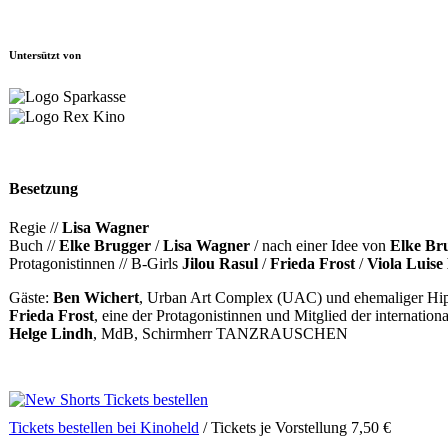
Untersützt von
Besetzung
Regie //
Lisa Wagner
Buch //
Elke Brugger
/
Lisa Wagner
/ nach einer Idee von
Elke Br
Protagonistinnen // B-Girls
Jilou Rasul
/
Frieda Frost
/
Viola Luise
Gäste:
Ben Wichert
, Urban Art Complex (UAC) und ehemaliger Hi
Frieda Frost
, eine der Protagonistinnen und Mitglied der internatio
Helge Lindh
, MdB, Schirmherr TANZRAUSCHEN
Tickets bestellen bei Kinoheld
/ Tickets je Vorstellung 7,50 €