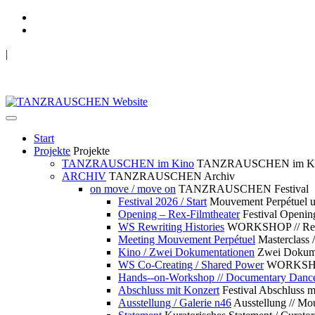
|
TANZRAUSCHEN Wuppertal
we live future now
Start
Projekte
Projekte
TANZRAUSCHEN im Kino
TANZRAUSCHEN im K
ARCHIV
TANZRAUSCHEN Archiv
on move / move on
TANZRAUSCHEN Festival
Festival 2026 / Start
Mouvement Perpétue
Opening – Rex-Filmtheater
Festival Openin
WS Rewriting Histories
WORKSHOP // Rewri
Meeting Mouvement Perpétuel
Masterclass
Kino / Zwei Dokumentationen
Zwei Dokume
WS Co-Creating / Shared Power
WORKSHOP 
Hands--on-Workshop // Documentary Danc
Abschluss mit Konzert
Festival Abschluss m
Ausstellung / Galerie n46
Ausstellung // 