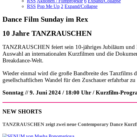
RSS
Aktionen / Filmprojekte
6
Expand/Collapse
RSS
Pop Me Up
2
Expand/Collapse
Dance Film Sunday im Rex
10 Jahre TANZRAUSCHEN
TANZRAUSCHEN feiert sein 10-jähriges Jubiläum und läd
Auswahl an internationalen Kurzfilmen und die Dokum
Breakdance-Welt.
Wieder einmal wird die große Bandbreite des Tanzfilms 
gesellschaftlichen Wandel für den Zuschauer erfahrbar z
Sonntag // 9. Juni 2024 / 18:00 Uhr / Kurzfilm-Pro
NEW SHORTS
TANZRAUSCHEN zeigt zwei neue Contemporary Dance Kurzf