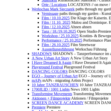
Statement
Kuratorisches Statement / Curator
Orte / Locations
LOCATIONS // on move /
Werkschau Mark Sieczarek
paths through my gard
Vernissage
paths through my garden - Kuns
Film / 10.10.2025
Die Klage der Kaiserin. 
Film / 11.10. 2025
Malou and Dominique. E
Film / 12.10.2025
Ahnen ahnen
Tanz / 18./19.10.2025
Open Studio-Premier
Workshop / 25.10.2025
Kostüm- & Bewe
Performance / 25.10.2025
Performance Plast
Film / 26.10.2025
Film Streetwear
Ausstellungsführung
Werkschau Führung
SHADOWS
SHADOWS – Tanzperformance im zu
A New Urban Art Story
A New Urban Art Story
I Have Dreamed It Again
I Have Dreamed It Agai
Playground Festival
Playground Festival
DANCING COLORS
DANCING COLORS
EGO – Journey of Urban Art
EGO – Journey of U
mAPs
mAPs - migrating Artists Project
10 Jahre TANZRAUSCHEN
10 Jahre TANZR
1700JLID / 1001 Lights
News 1001 Lights
Transforming Movements
Transforming Movemen
Aktionen + Filmprojekte
Aktionen / Filmprojekte
SCREEN DANCE ACADEMY
SCREEN DAN
Premiere
Premiere