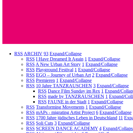
RSS
ARCHIV
93
Expand/Collapse
RSS
I Have Dreamed It Again
1
Expand/Collapse
RSS
A New Urban Art Story
1
Expand/Collapse
RSS
Playground Festival
1
Expand/Collapse
RSS
EGO – Journey of Urban Art
2
Expand/Collapse
RSS
Premieren
1
Expand/Collapse
RSS
10 Jahre TANZRAUSCHEN
3
Expand/Collapse
RSS
Dance Film Sunday im Rex
1
Expand/Collap
RSS
made by TANZRAUSCHEN
1
Expand/Coll
RSS
FAUNE in der Stadt
1
Expand/Collapse
RSS
Transforming Movements
1
Expand/Collapse
RSS
mAPs - migrating Artist Project
6
Expand/Collapse
RSS
1700 Jahre jüdisches Leben in Deutschland
11
Expa
RSS
Soli Cuts
3
Expand/Collapse
RSS
SCREEN DANCE ACADEMY
4
Expand/Collaps