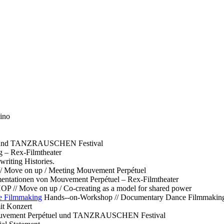
ino
l und TANZRAUSCHEN Festival
g – Rex-Filmtheater
ting Histories.
 // Move on up / Meeting Mouvement Perpétuel
ntationen von Mouvement Perpétuel – Rex-Filmtheater
// Move on up / Co-creating as a model for shared power
e Filmmaking
Hands--on-Workshop // Documentary Dance Filmmakin
it Konzert
Mouvement Perpétuel und TANZRAUSCHEN Festival