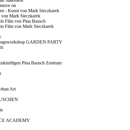
ial Statement
 move on
en - Kunst von Mark Sieczkarek
t von Mark Sieczkarek
Ein Film von Pina Bausch
in Film von Mark Sieczkarek
e
gungsworkshop GARDEN PARTY
ic
künftigen Pina Bausch Zentrum
n
rban Art
AUSCHEN
ts
CE ACADEMY