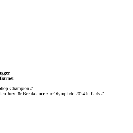
ugger
 Barner
phop-Champion //
nalen Jury für Breakdance zur Olympiade 2024 in Paris //