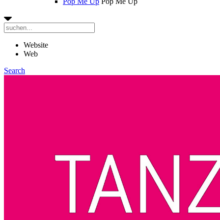
Pop Me Up
Pop Me Up
Website
Web
Search