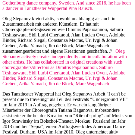
Gothenburg dance company, Sweden. And since 2016, he has been
a dancer in Tanztheater Wuppertal Pina Bausch.
Oleg Stepanov kreiert aktiv, sowohl unabhängig als auch in
Zusammenarbeit mit anderen Künstlern. Er hat mit
Choreographen/Regisseuren wie Dimitris Papaioannou, Saburo
Teshigawara, Sidi Larbi Cherkaoui, Alan Lucien Oyen, Adolphe
Binder, Richard Siegal, Constanza Macras, Uri Ivgi & Johan
Greben, Arika Yamada, Jim de Block, Marc Wagenbach
zusammengearbeitet und eigene Kreationen geschaffen. //
Oleg
Stepanov actively creates independently and in collaboration with
other artists. He has collaborated in original creations with such
choreographers/directors as Dimitris Papaioannou, Saburo
Teshigawara, Sidi Larbi Cherkaoui, Alan Lucien Oyen, Adolphe
Binder, Richard Siegal, Constanza Macras, Uri Ivgi & Johan
Greben, Arika Yamada, Jim de Block, Marc Wagenbach.
Das Tanztheater Wuppertal hat Oleg Stepanovs Arbeit "I can't be
present due to traveling" als Teil des Festivals "Underground VII"
im Jahr 2019 in Auftrag gegeben. Er war ein langjähriger
Mitarbeiter der Choreografin Tatiana Baganova, insbesondere
assistierte er ihr bei der Kreation von "Rite of spring" auf Musik von
Igor Strawinsky im Bolschoi-Theater, Moskau, Russland im Jahr
2013 und bei "Sepia", einem Auftragswerk des American Dance
Festival, Durham, USA im Jahr 2010. Oleg unterrichtet aktiv