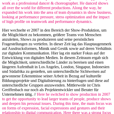
work as a professional dancer & choreographer. He danced shows
all over the world for different productions. Along the way, he
expanded his work into the area of team dynamics in show business,
looking at performance pressure, stress optimization and the impact
of high profile on teamwork and performance dynamics.
Hier wechselte er 2007 in den Bereich der Show-Produktion, um
die Möglichkeit zu bekommen, größere Teams von Menschen
anzuleiten, Shows zu produzieren und seine persönlichen
Fragestellungen zu vertiefen. In dieser Zeit lag das Hauptaugenmerk
auf Ausdrucksformen, Mimik und Gestik sowie auf deren Verhältnis
zur digitalen Kommunikation. Hier lag ein starker Fokus auf der
Entwicklung von digitalen Medien. In diesem Zeitraum ergab sich
die Möglichkeit, unterschiedliche Länder zu bereisen und einen
längeren Aufenthalt in Los Angeles, London, Singapur, Indonesien
und Südafrika zu genießen, um unterschiedliche Sichtweisen auf
gewonnene Erkenntnisse seiner Arbeit in Bezug auf kulturelle
Bildungsprojekte und Digitalisierung zu hinterfragen und diese auf
unterschiedliche Gruppen anzuwenden. Mittlerweile ist Chris
Greiffenbach nur noch als Projektentwickler und Berater für
Unternehmen tätig. //
Here he switched to show production in 2007
to get the opportunity to lead larger teams of people, produce shows
and deepen his personal issues. During this time, the main focus was
on forms of expression, facial expressions and gestures and their
relationship to digital communication. Here there was a strong focus