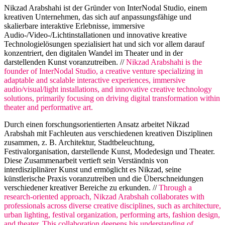
Nikzad Arabshahi ist der Gründer von InterNodal Studio, einem
kreativen Unternehmen, das sich auf anpassungsfähige und
skalierbare interaktive Erlebnisse, immersive
Audio-/Video-/Lichtinstallationen und innovative kreative
Technologielösungen spezialisiert hat und sich vor allem darauf
konzentriert, den digitalen Wandel im Theater und in der
darstellenden Kunst voranzutreiben. //
Nikzad Arabshahi is the
founder of InterNodal Studio, a creative venture specializing in
adaptable and scalable interactive experiences, immersive
audio/visual/light installations, and innovative creative technology
solutions, primarily focusing on driving digital transformation within
theater and performative art.
Durch einen forschungsorientierten Ansatz arbeitet Nikzad
Arabshah mit Fachleuten aus verschiedenen kreativen Disziplinen
zusammen, z. B. Architektur, Stadtbeleuchtung,
Festivalorganisation, darstellende Kunst, Modedesign und Theater.
Diese Zusammenarbeit vertieft sein Verständnis von
interdisziplinärer Kunst und ermöglicht es Nikzad, seine
künstlerische Praxis voranzutreiben und die Überschneidungen
verschiedener kreativer Bereiche zu erkunden. //
Through a
research-oriented approach, Nikzad Arabshah collaborates with
professionals across diverse creative disciplines, such as architecture,
urban lighting, festival organization, performing arts, fashion design,
and theater. This collaboration deepens his understanding of