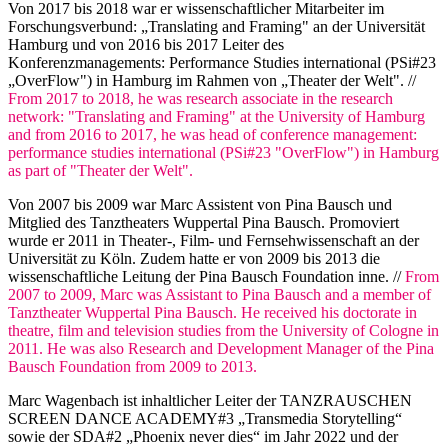
Von 2017 bis 2018 war er wissenschaftlicher Mitarbeiter im
Forschungsverbund: „Translating and Framing" an der Universität
Hamburg und von 2016 bis 2017 Leiter des
Konferenzmanagements: Performance Studies international (PSi#23
„OverFlow") in Hamburg im Rahmen von „Theater der Welt". //
From 2017 to 2018, he was research associate in the research
network: "Translating and Framing" at the University of Hamburg
and from 2016 to 2017, he was head of conference management:
performance studies international (PSi#23 "OverFlow") in Hamburg
as part of "Theater der Welt".
Von 2007 bis 2009 war Marc Assistent von Pina Bausch und
Mitglied des Tanztheaters Wuppertal Pina Bausch. Promoviert
wurde er 2011 in Theater-, Film- und Fernsehwissenschaft an der
Universität zu Köln. Zudem hatte er von 2009 bis 2013 die
wissenschaftliche Leitung der Pina Bausch Foundation inne. //
From
2007 to 2009, Marc was Assistant to Pina Bausch and a member of
Tanztheater Wuppertal Pina Bausch. He received his doctorate in
theatre, film and television studies from the University of Cologne in
2011. He was also Research and Development Manager of the Pina
Bausch Foundation from 2009 to 2013.
Marc Wagenbach ist inhaltlicher Leiter der TANZRAUSCHEN
SCREEN DANCE ACADEMY#3 „Transmedia Storytelling“
sowie der SDA#2 „Phoenix never dies“ im Jahr 2022 und der