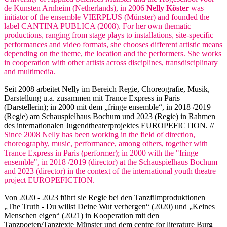
de Kunsten Arnheim (Netherlands), in 2006
Nelly Köster
was
initiator of the ensemble VIERPLUS (Münster) and founded the
label CANTINA PUBLICA (2008). For her own thematic
productions, ranging from stage plays to installations, site-specific
performances and video formats, she chooses different artistic means
depending on the theme, the location and the performers. She works
in cooperation with other artists across disciplines, transdisciplinary
and multimedia.
Seit 2008 arbeitet Nelly im Bereich Regie, Choreografie, Musik,
Darstellung u.a. zusammen mit Trance Express in Paris
(Darstellerin); in 2000 mit dem „fringe ensemble“, in 2018 /2019
(Regie) am Schauspielhaus Bochum und 2023 (Regie) in Rahmen
des internationalen Jugendtheaterprojektes EUROPEFICTION. //
Since 2008 Nelly has been working in the field of direction,
choreography, music, performance, among others, together with
Trance Express in Paris (performer); in 2000 with the "fringe
ensemble", in 2018 /2019 (director) at the Schauspielhaus Bochum
and 2023 (director) in the context of the international youth theatre
project EUROPEFICTION.
Von 2020 - 2023 führt sie Regie bei den Tanzfilmproduktionen
„The Truth - Du willst Deine Wut verbergen“ (2020) und „Keines
Menschen eigen“ (2021) in Kooperation mit den
Tanzpoeten/Tanztexte Münster und dem centre for literature Burg