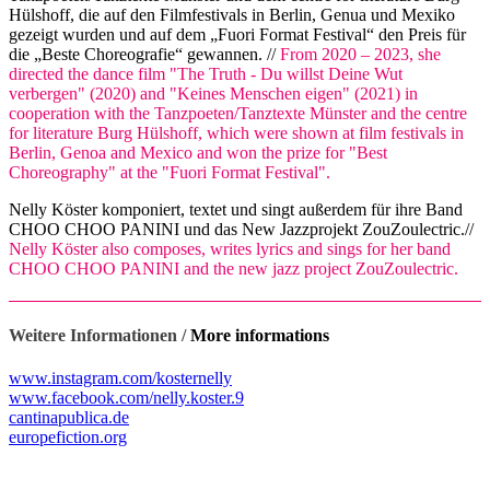
Hülshoff, die auf den Filmfestivals in Berlin, Genua und Mexiko
gezeigt wurden und auf dem „Fuori Format Festival“ den Preis für
die „Beste Choreografie“ gewannen. //
From 2020 – 2023, she
directed the dance film "The Truth - Du willst Deine Wut
verbergen" (2020) and "Keines Menschen eigen" (2021) in
cooperation with the Tanzpoeten/Tanztexte Münster and the centre
for literature Burg Hülshoff, which were shown at film festivals in
Berlin, Genoa and Mexico and won the prize for "Best
Choreography" at the "Fuori Format Festival".
Nelly Köster komponiert, textet und singt außerdem für ihre Band
CHOO CHOO PANINI und das New Jazzprojekt ZouZoulectric.//
Nelly Köster also composes, writes lyrics and sings for her band
CHOO CHOO PANINI and the new jazz project ZouZoulectric.
Weitere Informationen /
More informations
www.instagram.com/kosternelly
www.facebook.com/nelly.koster.9
cantinapublica.de
europefiction.org