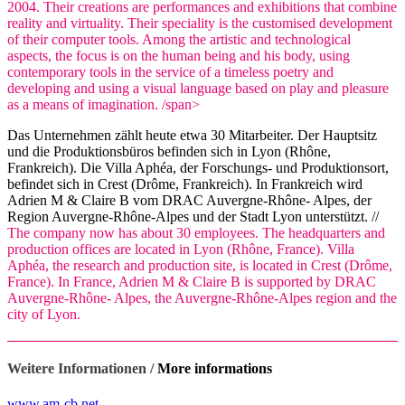
2004. Their creations are performances and exhibitions that combine
reality and virtuality. Their speciality is the customised development
of their computer tools. Among the artistic and technological
aspects, the focus is on the human being and his body, using
contemporary tools in the service of a timeless poetry and
developing and using a visual language based on play and pleasure
as a means of imagination. /span>
Das Unternehmen zählt heute etwa 30 Mitarbeiter. Der Hauptsitz
und die Produktionsbüros befinden sich in Lyon (Rhône,
Frankreich). Die Villa Aphéa, der Forschungs- und Produktionsort,
befindet sich in Crest (Drôme, Frankreich). In Frankreich wird
Adrien M & Claire B vom DRAC Auvergne-Rhône- Alpes, der
Region Auvergne-Rhône-Alpes und der Stadt Lyon unterstützt. //
The company now has about 30 employees. The headquarters and
production offices are located in Lyon (Rhône, France). Villa
Aphéa, the research and production site, is located in Crest (Drôme,
France). In France, Adrien M & Claire B is supported by DRAC
Auvergne-Rhône- Alpes, the Auvergne-Rhône-Alpes region and the
city of Lyon.
Weitere Informationen /
More informations
www.am-cb.net