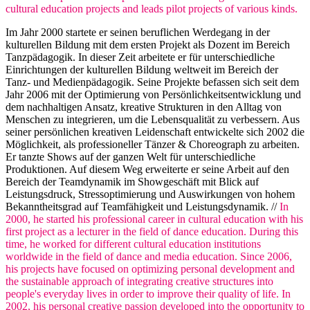
cultural education projects and leads pilot projects of various kinds.
Im Jahr 2000 startete er seinen beruflichen Werdegang in der
kulturellen Bildung mit dem ersten Projekt als Dozent im Bereich
Tanzpädagogik. In dieser Zeit arbeitete er für unterschiedliche
Einrichtungen der kulturellen Bildung weltweit im Bereich der
Tanz- und Medienpädagogik. Seine Projekte befassen sich seit dem
Jahr 2006 mit der Optimierung von Persönlichkeitsentwicklung und
dem nachhaltigen Ansatz, kreative Strukturen in den Alltag von
Menschen zu integrieren, um die Lebensqualität zu verbessern. Aus
seiner persönlichen kreativen Leidenschaft entwickelte sich 2002 die
Möglichkeit, als professioneller Tänzer & Choreograph zu arbeiten.
Er tanzte Shows auf der ganzen Welt für unterschiedliche
Produktionen. Auf diesem Weg erweiterte er seine Arbeit auf den
Bereich der Teamdynamik im Showgeschäft mit Blick auf
Leistungsdruck, Stressoptimierung und Auswirkungen von hohem
Bekanntheitsgrad auf Teamfähigkeit und Leistungsdynamik. //
In
2000, he started his professional career in cultural education with his
first project as a lecturer in the field of dance education. During this
time, he worked for different cultural education institutions
worldwide in the field of dance and media education. Since 2006,
his projects have focused on optimizing personal development and
the sustainable approach of integrating creative structures into
people's everyday lives in order to improve their quality of life. In
2002, his personal creative passion developed into the opportunity to