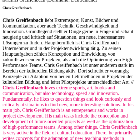
Chris Greiffenbach
Chris Greiffenbach
liebt Extremsport, Kunst, Bücher und
Kommunikation, aber auch Technik, Geschwindigkeit und
Innovation. Grundlegend stellt er Dinge gerne in Frage und schaut
neugierig und kritisch auf Situationen, um neue, interessantere
Lösungen zu finden. Hauptberuflich ist Chris Greiffenbach
Unternehmer und in der Projektentwicklung tätig. Zu seinen
Hauptaufgaben zählen Konzeption und Entwicklung von
zukunftsweisenden Projekten, als auch die Optimierung von High
Performance Teams. Chris Greiffenbach ist unter anderem stark im
Bereich der kulturellen Bildung aktiv. Dort schreibt er vorrangig
Konzepte zur Adaption von neuen Lehrmethoden in Projekten der
kulturellen Bildung und leitet Pilotprojekte unterschiedlicher Art. //
Chris Greiffenbach
loves extreme sports, art, books and
communication, but also technology, speed and innovation.
Fundamentally, he likes to question things and look curiously and
critically at situations to find new, more interesting solutions. In his
main job, Chris Greiffenbach is an entrepreneur and works in
project development. His main tasks include the conception and
development of future-oriented projects as well as the optimization
of high-performance teams. Among other things, Chris Greiffenbach
is very active in the field of cultural education. There, he primarily
writes concepts for the adaptation of new teaching methods in