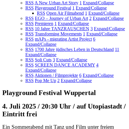
RSS
A New Urban Art Story
1
Expand/Collapse
RSS
Playground Festival
1
Expand/Collapse
RSS
Open Air Filmabend
1
Expand/Collapse
RSS
EGO – Journey of Urban Art
2
Expand/Collapse
RSS
Premieren
1
Expand/Collapse
RSS
10 Jahre TANZRAUSCHEN
3
Expand/Collapse
RSS
Transforming Movements
1
Expand/Collapse
RSS
mAPs - migrating Artist Project
6
Expand/Collapse
RSS
1700 Jahre jüdisches Leben in Deutschland
11
Expand/Collapse
RSS
Soli Cuts
3
Expand/Collapse
RSS
SCREEN DANCE ACADEMY
4
Expand/Collapse
RSS
Aktionen / Filmprojekte
6
Expand/Collapse
RSS
Pop Me Up
2
Expand/Collapse
Playground Festival Wuppertal
4. Juli 2025 / 20:30 Uhr / auf Utopiastadt /
Eintritt frei
Ein Sommerabend mit Tanz und Film unter freiem