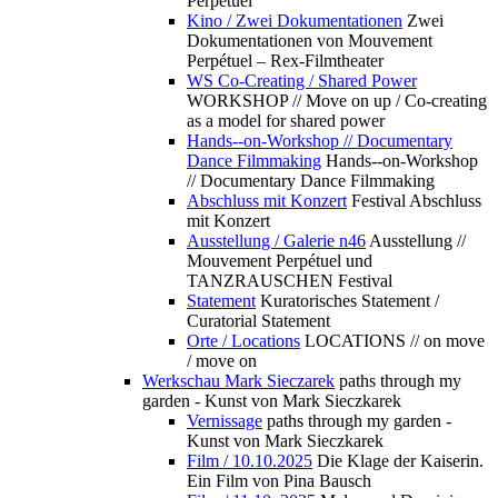
Perpétuel
Kino / Zwei Dokumentationen
Zwei
Dokumentationen von Mouvement
Perpétuel – Rex-Filmtheater
WS Co-Creating / Shared Power
WORKSHOP // Move on up / Co-creating
as a model for shared power
Hands--on-Workshop // Documentary
Dance Filmmaking
Hands--on-Workshop
// Documentary Dance Filmmaking
Abschluss mit Konzert
Festival Abschluss
mit Konzert
Ausstellung / Galerie n46
Ausstellung //
Mouvement Perpétuel und
TANZRAUSCHEN Festival
Statement
Kuratorisches Statement /
Curatorial Statement
Orte / Locations
LOCATIONS // on move
/ move on
Werkschau Mark Sieczarek
paths through my
garden - Kunst von Mark Sieczkarek
Vernissage
paths through my garden -
Kunst von Mark Sieczkarek
Film / 10.10.2025
Die Klage der Kaiserin.
Ein Film von Pina Bausch