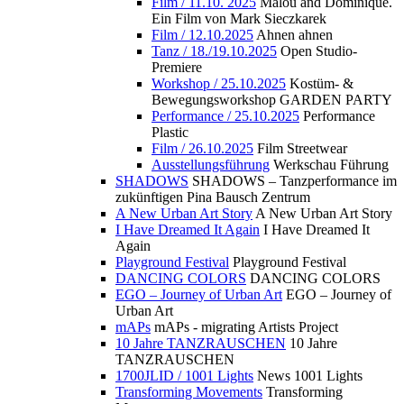
Film / 11.10. 2025
Malou and Dominique.
Ein Film von Mark Sieczkarek
Film / 12.10.2025
Ahnen ahnen
Tanz / 18./19.10.2025
Open Studio-
Premiere
Workshop / 25.10.2025
Kostüm- &
Bewegungsworkshop GARDEN PARTY
Performance / 25.10.2025
Performance
Plastic
Film / 26.10.2025
Film Streetwear
Ausstellungsführung
Werkschau Führung
SHADOWS
SHADOWS – Tanzperformance im
zukünftigen Pina Bausch Zentrum
A New Urban Art Story
A New Urban Art Story
I Have Dreamed It Again
I Have Dreamed It
Again
Playground Festival
Playground Festival
DANCING COLORS
DANCING COLORS
EGO – Journey of Urban Art
EGO – Journey of
Urban Art
mAPs
mAPs - migrating Artists Project
10 Jahre TANZRAUSCHEN
10 Jahre
TANZRAUSCHEN
1700JLID / 1001 Lights
News 1001 Lights
Transforming Movements
Transforming