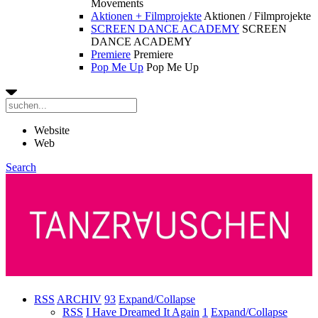
Movements
Aktionen + Filmprojekte
Aktionen / Filmprojekte
SCREEN DANCE ACADEMY
SCREEN
DANCE ACADEMY
Premiere
Premiere
Pop Me Up
Pop Me Up
Website
Web
Search
RSS
ARCHIV
93
Expand/Collapse
RSS
I Have Dreamed It Again
1
Expand/Collapse