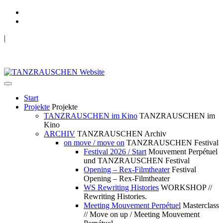
|
TANZRAUSCHEN Wuppertal
we live future now
Start
Projekte
Projekte
TANZRAUSCHEN im Kino
TANZRAUSCHEN im
Kino
ARCHIV
TANZRAUSCHEN Archiv
on move / move on
TANZRAUSCHEN Festival
Festival 2026 / Start
Mouvement Perpétuel
und TANZRAUSCHEN Festival
Opening – Rex-Filmtheater
Festival
Opening – Rex-Filmtheater
WS Rewriting Histories
WORKSHOP //
Rewriting Histories.
Meeting Mouvement Perpétuel
Masterclass
// Move on up / Meeting Mouvement