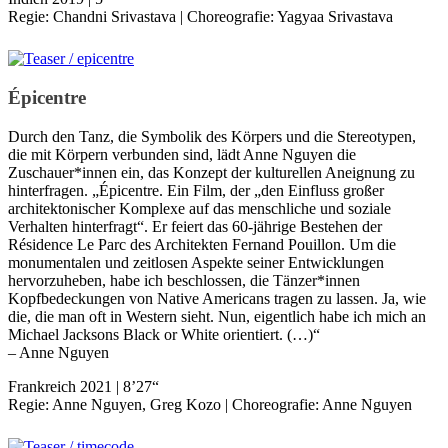
Regie: Chandni Srivastava | Choreografie: Yagyaa Srivastava
Épicentre
Durch den Tanz, die Symbolik des Körpers und die Stereotypen,
die mit Körpern verbunden sind, lädt Anne Nguyen die
Zuschauer*innen ein, das Konzept der kulturellen Aneignung zu
hinterfragen. „Épicentre. Ein Film, der „den Einfluss großer
architektonischer Komplexe auf das menschliche und soziale
Verhalten hinterfragt“. Er feiert das 60-jährige Bestehen der
Résidence Le Parc des Architekten Fernand Pouillon. Um die
monumentalen und zeitlosen Aspekte seiner Entwicklungen
hervorzuheben, habe ich beschlossen, die Tänzer*innen
Kopfbedeckungen von Native Americans tragen zu lassen. Ja, wie
die, die man oft in Western sieht. Nun, eigentlich habe ich mich an
Michael Jacksons Black or White orientiert. (…)“
– Anne Nguyen
Frankreich 2021 | 8’27“
Regie: Anne Nguyen, Greg Kozo | Choreografie: Anne Nguyen