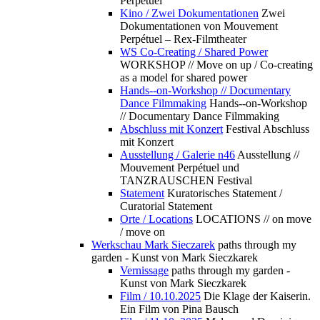
Perpétuel
Kino / Zwei Dokumentationen
Zwei
Dokumentationen von Mouvement
Perpétuel – Rex-Filmtheater
WS Co-Creating / Shared Power
WORKSHOP // Move on up / Co-creating
as a model for shared power
Hands--on-Workshop // Documentary
Dance Filmmaking
Hands--on-Workshop
// Documentary Dance Filmmaking
Abschluss mit Konzert
Festival Abschluss
mit Konzert
Ausstellung / Galerie n46
Ausstellung //
Mouvement Perpétuel und
TANZRAUSCHEN Festival
Statement
Kuratorisches Statement /
Curatorial Statement
Orte / Locations
LOCATIONS // on move
/ move on
Werkschau Mark Sieczarek
paths through my
garden - Kunst von Mark Sieczkarek
Vernissage
paths through my garden -
Kunst von Mark Sieczkarek
Film / 10.10.2025
Die Klage der Kaiserin.
Ein Film von Pina Bausch