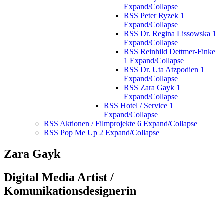
Expand/Collapse
RSS
Peter Ryzek
1
Expand/Collapse
RSS
Dr. Regina Lissowska
1
Expand/Collapse
RSS
Reinhild Dettmer-Finke
1
Expand/Collapse
RSS
Dr. Uta Atzpodien
1
Expand/Collapse
RSS
Zara Gayk
1
Expand/Collapse
RSS
Hotel / Service
1
Expand/Collapse
RSS
Aktionen / Filmprojekte
6
Expand/Collapse
RSS
Pop Me Up
2
Expand/Collapse
Zara Gayk
Digital Media Artist /
Komunikationsdesignerin