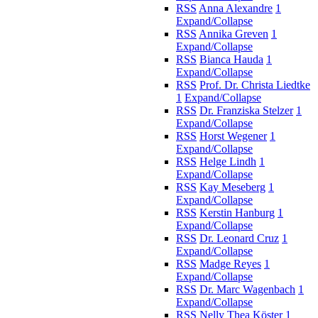
RSS
Anna Alexandre
1
Expand/Collapse
RSS
Annika Greven
1
Expand/Collapse
RSS
Bianca Hauda
1
Expand/Collapse
RSS
Prof. Dr. Christa Liedtke
1
Expand/Collapse
RSS
Dr. Franziska Stelzer
1
Expand/Collapse
RSS
Horst Wegener
1
Expand/Collapse
RSS
Helge Lindh
1
Expand/Collapse
RSS
Kay Meseberg
1
Expand/Collapse
RSS
Kerstin Hanburg
1
Expand/Collapse
RSS
Dr. Leonard Cruz
1
Expand/Collapse
RSS
Madge Reyes
1
Expand/Collapse
RSS
Dr. Marc Wagenbach
1
Expand/Collapse
RSS
Nelly Thea Köster
1