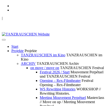
|
TANZRAUSCHEN Wuppertal
we live future now
Start
Projekte
Projekte
TANZRAUSCHEN im Kino
TANZRAUSCHEN im
Kino
ARCHIV
TANZRAUSCHEN Archiv
on move / move on
TANZRAUSCHEN Festival
Festival 2026 / Start
Mouvement Perpétuel
und TANZRAUSCHEN Festival
Opening – Rex-Filmtheater
Festival
Opening – Rex-Filmtheater
WS Rewriting Histories
WORKSHOP //
Rewriting Histories.
Meeting Mouvement Perpétuel
Masterclass
// Move on up / Meeting Mouvement