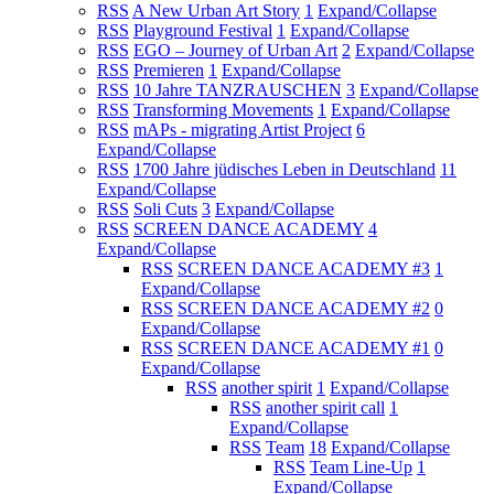
RSS
A New Urban Art Story
1
Expand/Collapse
RSS
Playground Festival
1
Expand/Collapse
RSS
EGO – Journey of Urban Art
2
Expand/Collapse
RSS
Premieren
1
Expand/Collapse
RSS
10 Jahre TANZRAUSCHEN
3
Expand/Collapse
RSS
Transforming Movements
1
Expand/Collapse
RSS
mAPs - migrating Artist Project
6
Expand/Collapse
RSS
1700 Jahre jüdisches Leben in Deutschland
11
Expand/Collapse
RSS
Soli Cuts
3
Expand/Collapse
RSS
SCREEN DANCE ACADEMY
4
Expand/Collapse
RSS
SCREEN DANCE ACADEMY #3
1
Expand/Collapse
RSS
SCREEN DANCE ACADEMY #2
0
Expand/Collapse
RSS
SCREEN DANCE ACADEMY #1
0
Expand/Collapse
RSS
another spirit
1
Expand/Collapse
RSS
another spirit call
1
Expand/Collapse
RSS
Team
18
Expand/Collapse
RSS
Team Line-Up
1
Expand/Collapse