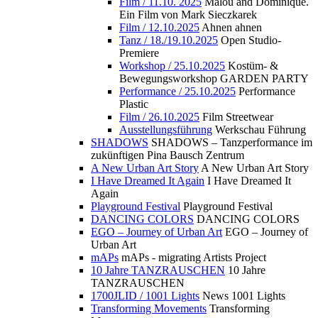
Film / 11.10. 2025
Malou and Dominique.
Ein Film von Mark Sieczkarek
Film / 12.10.2025
Ahnen ahnen
Tanz / 18./19.10.2025
Open Studio-
Premiere
Workshop / 25.10.2025
Kostüm- &
Bewegungsworkshop GARDEN PARTY
Performance / 25.10.2025
Performance
Plastic
Film / 26.10.2025
Film Streetwear
Ausstellungsführung
Werkschau Führung
SHADOWS
SHADOWS – Tanzperformance im
zukünftigen Pina Bausch Zentrum
A New Urban Art Story
A New Urban Art Story
I Have Dreamed It Again
I Have Dreamed It
Again
Playground Festival
Playground Festival
DANCING COLORS
DANCING COLORS
EGO – Journey of Urban Art
EGO – Journey of
Urban Art
mAPs
mAPs - migrating Artists Project
10 Jahre TANZRAUSCHEN
10 Jahre
TANZRAUSCHEN
1700JLID / 1001 Lights
News 1001 Lights
Transforming Movements
Transforming