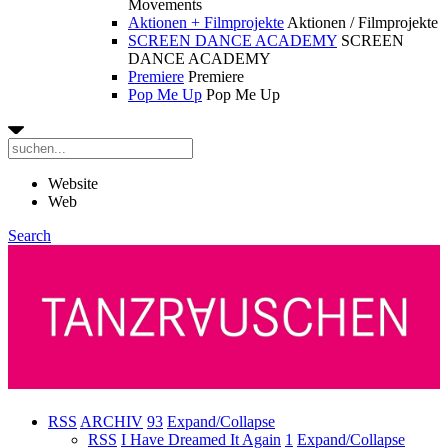
Movements
Aktionen + Filmprojekte
Aktionen / Filmprojekte
SCREEN DANCE ACADEMY
SCREEN
DANCE ACADEMY
Premiere
Premiere
Pop Me Up
Pop Me Up
Website
Web
Search
RSS
ARCHIV
93
Expand/Collapse
RSS
I Have Dreamed It Again
1
Expand/Collapse