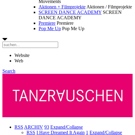
Movements
Aktionen + Filmprojekte
Aktionen / Filmprojekte
SCREEN DANCE ACADEMY
SCREEN
DANCE ACADEMY
Premiere
Premiere
Pop Me Up
Pop Me Up
Website
Web
Search
RSS
ARCHIV
93
Expand/Collapse
RSS
I Have Dreamed It Again
1
Expand/Collapse