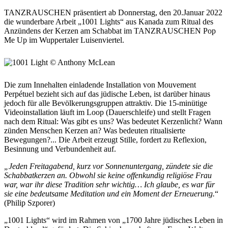
TANZRAUSCHEN präsentiert ab Donnerstag, den 20.Januar 2022
die wunderbare Arbeit „1001 Lights“ aus Kanada zum Ritual des
Anzündens der Kerzen am Schabbat im TANZRAUSCHEN Pop
Me Up im Wuppertaler Luisenviertel.
Die zum Innehalten einladende Installation von Mouvement
Perpétuel bezieht sich auf das jüdische Leben, ist darüber hinaus
jedoch für alle Bevölkerungsgruppen attraktiv. Die 15-minütige
Videoinstallation läuft im Loop (Dauerschleife) und stellt Fragen
nach dem Ritual: Was gibt es uns? Was bedeutet Kerzenlicht? Wann
zünden Menschen Kerzen an? Was bedeuten ritualisierte
Bewegungen?... Die Arbeit erzeugt Stille, fordert zu Reflexion,
Besinnung und Verbundenheit auf.
„Jeden Freitagabend, kurz vor Sonnenuntergang, zündete sie die
Schabbatkerzen an. Obwohl sie keine offenkundig religiöse Frau
war, war ihr diese Tradition sehr wichtig… Ich glaube, es war für
sie eine bedeutsame Meditation und ein Moment der Erneuerung.
“
(Philip Szporer)
„1001 Lights“ wird im Rahmen von „1700 Jahre jüdisches Leben in