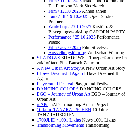
Film / 11.10. 2025
Malou and Dominique.
Ein Film von Mark Sieczkarek
Film / 12.10.2025
Ahnen ahnen
Tanz / 18./19.10.2025
Open Studio-
Premiere
Workshop / 25.10.2025
Kostüm- &
Bewegungsworkshop GARDEN PARTY
Performance / 25.10.2025
Performance
Plastic
Film / 26.10.2025
Film Streetwear
Ausstellungsführung
Werkschau Führung
SHADOWS
SHADOWS – Tanzperformance im
zukünftigen Pina Bausch Zentrum
A New Urban Art Story
A New Urban Art Story
I Have Dreamed It Again
I Have Dreamed It
Again
Playground Festival
Playground Festival
DANCING COLORS
DANCING COLORS
EGO – Journey of Urban Art
EGO – Journey of
Urban Art
mAPs
mAPs - migrating Artists Project
10 Jahre TANZRAUSCHEN
10 Jahre
TANZRAUSCHEN
1700JLID / 1001 Lights
News 1001 Lights
Transforming Movements
Transforming