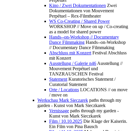
Perpétuel
Kino / Zwei Dokumentationen
Zwei
Dokumentationen von Mouvement
Perpétuel – Rex-Filmtheater
WS Co-Creating / Shared Power
WORKSHOP // Move on up / Co-creating
as a model for shared power
Hands--on-Workshop // Documentary
Dance Filmmaking
Hands--on-Workshop
// Documentary Dance Filmmaking
Abschluss mit Konzert
Festival Abschluss
mit Konzert
Ausstellung / Galerie n46
Ausstellung //
Mouvement Perpétuel und
TANZRAUSCHEN Festival
Statement
Kuratorisches Statement /
Curatorial Statement
Orte / Locations
LOCATIONS // on move
/ move on
Werkschau Mark Sieczarek
paths through my
garden - Kunst von Mark Sieczkarek
Vernissage
paths through my garden -
Kunst von Mark Sieczkarek
Film / 10.10.2025
Die Klage der Kaiserin.
Ein Film von Pina Bausch