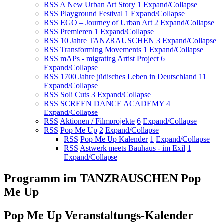
RSS
A New Urban Art Story
1
Expand/Collapse
RSS
Playground Festival
1
Expand/Collapse
RSS
EGO – Journey of Urban Art
2
Expand/Collapse
RSS
Premieren
1
Expand/Collapse
RSS
10 Jahre TANZRAUSCHEN
3
Expand/Collapse
RSS
Transforming Movements
1
Expand/Collapse
RSS
mAPs - migrating Artist Project
6
Expand/Collapse
RSS
1700 Jahre jüdisches Leben in Deutschland
11
Expand/Collapse
RSS
Soli Cuts
3
Expand/Collapse
RSS
SCREEN DANCE ACADEMY
4
Expand/Collapse
RSS
Aktionen / Filmprojekte
6
Expand/Collapse
RSS
Pop Me Up
2
Expand/Collapse
RSS
Pop Me Up Kalender
1
Expand/Collapse
RSS
Astwerk meets Bauhaus - im Exil
1
Expand/Collapse
Programm im TANZRAUSCHEN Pop
Me Up
Pop Me Up Veranstaltungs-Kalender