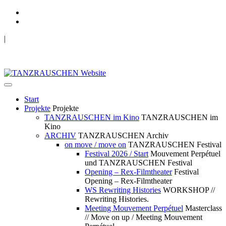
|
TANZRAUSCHEN Wuppertal
we live future now
Start
Projekte
Projekte
TANZRAUSCHEN im Kino
TANZRAUSCHEN im
Kino
ARCHIV
TANZRAUSCHEN Archiv
on move / move on
TANZRAUSCHEN Festival
Festival 2026 / Start
Mouvement Perpétuel
und TANZRAUSCHEN Festival
Opening – Rex-Filmtheater
Festival
Opening – Rex-Filmtheater
WS Rewriting Histories
WORKSHOP //
Rewriting Histories.
Meeting Mouvement Perpétuel
Masterclass
// Move on up / Meeting Mouvement