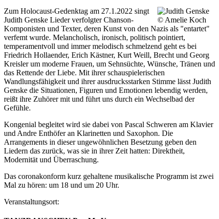
Zum Holocaust-Gedenktag am 27.1.2022 singt
Judith Genske Lieder verfolgter Chanson-
Komponisten und Texter, deren Kunst von den Nazis als "entartet"
verfemt wurde. Melancholisch, ironisch, politisch pointiert,
temperamentvoll und immer melodisch schmelzend geht es bei
Friedrich Hollaender, Erich Kästner, Kurt Weill, Brecht und Georg
Kreisler um moderne Frauen, um Sehnsüchte, Wünsche, Tränen und
das Rettende der Liebe. Mit ihrer schauspielerischen
Wandlungsfähigkeit und ihrer ausdrucksstarken Stimme lässt Judith
Genske die Situationen, Figuren und Emotionen lebendig werden,
reißt ihre Zuhörer mit und führt uns durch ein Wechselbad der
Gefühle.
Kongenial begleitet wird sie dabei von Pascal Schweren am Klavier
und Andre Enthöfer an Klarinetten und Saxophon. Die
Arrangements in dieser ungewöhnlichen Besetzung geben den
Liedern das zurück, was sie in ihrer Zeit hatten: Direktheit,
Modernität und Überraschung.
Das coronakonform kurz gehaltene musikalische Programm ist zwei
Mal zu hören: um 18 und um 20 Uhr.
Veranstaltungsort: