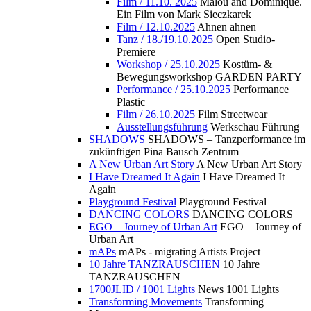
Film / 11.10. 2025
Malou and Dominique.
Ein Film von Mark Sieczkarek
Film / 12.10.2025
Ahnen ahnen
Tanz / 18./19.10.2025
Open Studio-
Premiere
Workshop / 25.10.2025
Kostüm- &
Bewegungsworkshop GARDEN PARTY
Performance / 25.10.2025
Performance
Plastic
Film / 26.10.2025
Film Streetwear
Ausstellungsführung
Werkschau Führung
SHADOWS
SHADOWS – Tanzperformance im
zukünftigen Pina Bausch Zentrum
A New Urban Art Story
A New Urban Art Story
I Have Dreamed It Again
I Have Dreamed It
Again
Playground Festival
Playground Festival
DANCING COLORS
DANCING COLORS
EGO – Journey of Urban Art
EGO – Journey of
Urban Art
mAPs
mAPs - migrating Artists Project
10 Jahre TANZRAUSCHEN
10 Jahre
TANZRAUSCHEN
1700JLID / 1001 Lights
News 1001 Lights
Transforming Movements
Transforming