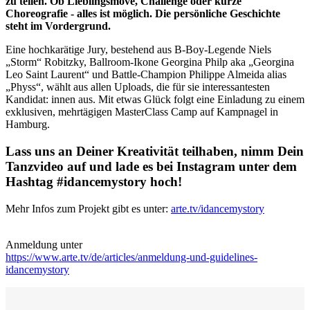
zu teilen. Ob Lieblingsmove, Challenge oder kurze
Choreografie - alles ist möglich. Die persönliche Geschichte
steht im Vordergrund.
Eine hochkarätige Jury, bestehend aus B-Boy-Legende Niels
„Storm“ Robitzky, Ballroom-Ikone Georgina Philp aka „Georgina
Leo Saint Laurent“ und Battle-Champion Philippe Almeida alias
„Physs“, wählt aus allen Uploads, die für sie interessantesten
Kandidat: innen aus. Mit etwas Glück folgt eine Einladung zu einem
exklusiven, mehrtägigen MasterClass Camp auf Kampnagel in
Hamburg.
Lass uns an Deiner Kreativität teilhaben, nimm Dein
Tanzvideo auf und lade es bei Instagram unter dem
Hashtag #idancemystory hoch!
Mehr Infos zum Projekt gibt es unter:
arte.tv/idancemystory
Anmeldung unter
https://www.arte.tv/de/articles/anmeldung-und-guidelines-
idancemystory