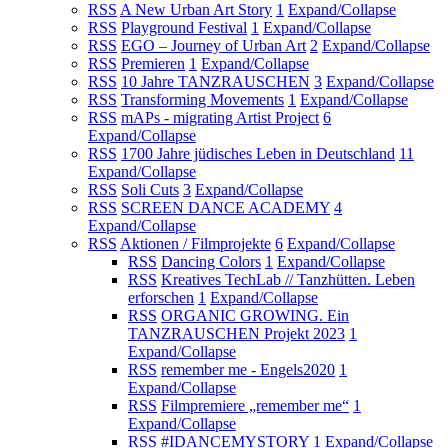
RSS
A New Urban Art Story
1
Expand/Collapse
RSS
Playground Festival
1
Expand/Collapse
RSS
EGO – Journey of Urban Art
2
Expand/Collapse
RSS
Premieren
1
Expand/Collapse
RSS
10 Jahre TANZRAUSCHEN
3
Expand/Collapse
RSS
Transforming Movements
1
Expand/Collapse
RSS
mAPs - migrating Artist Project
6
Expand/Collapse
RSS
1700 Jahre jüdisches Leben in Deutschland
11
Expand/Collapse
RSS
Soli Cuts
3
Expand/Collapse
RSS
SCREEN DANCE ACADEMY
4
Expand/Collapse
RSS
Aktionen / Filmprojekte
6
Expand/Collapse
RSS
Dancing Colors
1
Expand/Collapse
RSS
Kreatives TechLab // Tanzhütten. Leben
erforschen
1
Expand/Collapse
RSS
ORGANIC GROWING. Ein
TANZRAUSCHEN Projekt 2023
1
Expand/Collapse
RSS
remember me - Engels2020
1
Expand/Collapse
RSS
Filmpremiere „remember me“
1
Expand/Collapse
RSS
#IDANCEMYSTORY
1
Expand/Collapse