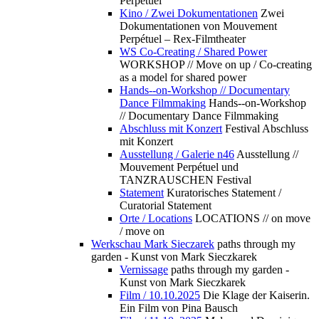
Perpétuel
Kino / Zwei Dokumentationen
Zwei
Dokumentationen von Mouvement
Perpétuel – Rex-Filmtheater
WS Co-Creating / Shared Power
WORKSHOP // Move on up / Co-creating
as a model for shared power
Hands--on-Workshop // Documentary
Dance Filmmaking
Hands--on-Workshop
// Documentary Dance Filmmaking
Abschluss mit Konzert
Festival Abschluss
mit Konzert
Ausstellung / Galerie n46
Ausstellung //
Mouvement Perpétuel und
TANZRAUSCHEN Festival
Statement
Kuratorisches Statement /
Curatorial Statement
Orte / Locations
LOCATIONS // on move
/ move on
Werkschau Mark Sieczarek
paths through my
garden - Kunst von Mark Sieczkarek
Vernissage
paths through my garden -
Kunst von Mark Sieczkarek
Film / 10.10.2025
Die Klage der Kaiserin.
Ein Film von Pina Bausch