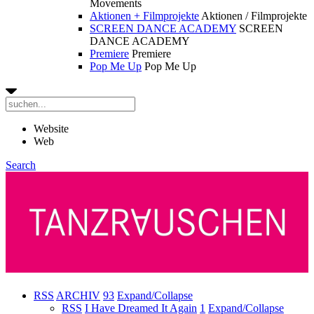
Movements
Aktionen + Filmprojekte
Aktionen / Filmprojekte
SCREEN DANCE ACADEMY
SCREEN
DANCE ACADEMY
Premiere
Premiere
Pop Me Up
Pop Me Up
Website
Web
Search
RSS
ARCHIV
93
Expand/Collapse
RSS
I Have Dreamed It Again
1
Expand/Collapse