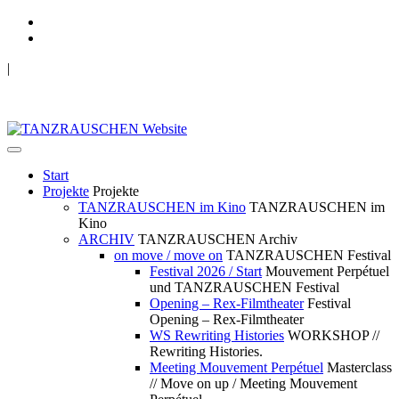
|
TANZRAUSCHEN Wuppertal
we live future now
Start
Projekte
Projekte
TANZRAUSCHEN im Kino
TANZRAUSCHEN im
Kino
ARCHIV
TANZRAUSCHEN Archiv
on move / move on
TANZRAUSCHEN Festival
Festival 2026 / Start
Mouvement Perpétuel
und TANZRAUSCHEN Festival
Opening – Rex-Filmtheater
Festival
Opening – Rex-Filmtheater
WS Rewriting Histories
WORKSHOP //
Rewriting Histories.
Meeting Mouvement Perpétuel
Masterclass
// Move on up / Meeting Mouvement