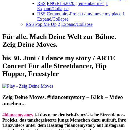
RSS
ENGELS2020 „remember me“
1
Expand/Collapse
RSS
Community-Projekt / my move my place
1
Expand/Collapse
RSS
Pop Me Up
2
Expand/Collapse
Für alle. Mach Deine Welt zur Bühne.
Zeig Deine Moves.
bis 30. Juni / I dance my story / ARTE
Concert Für alle Streetdancer, Hip
Hopper, Freestyler
Zeig Deine Moves. #idancemystory – Klick – Video
ansehen...
#idancemystory
ist das neue deutsch-französische Streetdance-
Projekt, das tanzbegeisterte junge Menschen dazu aufruft, ihre
Tanzvideos unter dem Hashtag #idancemystory auf Instagram