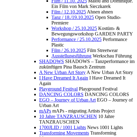
Film / 11.10. 2025
Malou and Dominique.
Ein Film von Mark Sieczkarek
Film / 12.10.2025
Ahnen ahnen
Tanz / 18./19.10.2025
Open Studio-
Premiere
Workshop / 25.10.2025
Kostüm- &
Bewegungsworkshop GARDEN PARTY
Performance / 25.10.2025
Performance
Plastic
Film / 26.10.2025
Film Streetwear
Ausstellungsführung
Werkschau Führung
SHADOWS
SHADOWS – Tanzperformance im
zukünftigen Pina Bausch Zentrum
A New Urban Art Story
A New Urban Art Story
I Have Dreamed It Again
I Have Dreamed It
Again
Playground Festival
Playground Festival
DANCING COLORS
DANCING COLORS
EGO – Journey of Urban Art
EGO – Journey of
Urban Art
mAPs
mAPs - migrating Artists Project
10 Jahre TANZRAUSCHEN
10 Jahre
TANZRAUSCHEN
1700JLID / 1001 Lights
News 1001 Lights
Transforming Movements
Transforming