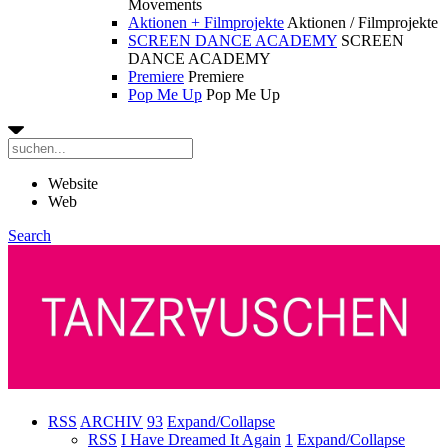
Movements
Aktionen + Filmprojekte
Aktionen / Filmprojekte
SCREEN DANCE ACADEMY
SCREEN
DANCE ACADEMY
Premiere
Premiere
Pop Me Up
Pop Me Up
Website
Web
Search
RSS
ARCHIV
93
Expand/Collapse
RSS
I Have Dreamed It Again
1
Expand/Collapse