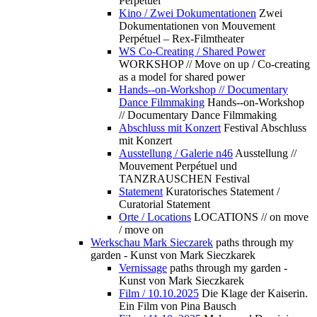
Perpétuel
Kino / Zwei Dokumentationen
Zwei
Dokumentationen von Mouvement
Perpétuel – Rex-Filmtheater
WS Co-Creating / Shared Power
WORKSHOP // Move on up / Co-creating
as a model for shared power
Hands--on-Workshop // Documentary
Dance Filmmaking
Hands--on-Workshop
// Documentary Dance Filmmaking
Abschluss mit Konzert
Festival Abschluss
mit Konzert
Ausstellung / Galerie n46
Ausstellung //
Mouvement Perpétuel und
TANZRAUSCHEN Festival
Statement
Kuratorisches Statement /
Curatorial Statement
Orte / Locations
LOCATIONS // on move
/ move on
Werkschau Mark Sieczarek
paths through my
garden - Kunst von Mark Sieczkarek
Vernissage
paths through my garden -
Kunst von Mark Sieczkarek
Film / 10.10.2025
Die Klage der Kaiserin.
Ein Film von Pina Bausch