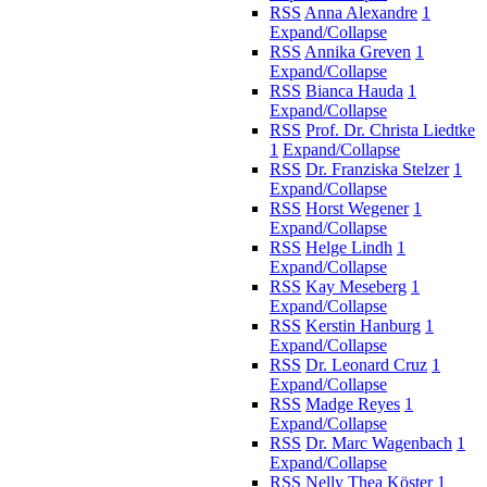
RSS
Anna Alexandre
1
Expand/Collapse
RSS
Annika Greven
1
Expand/Collapse
RSS
Bianca Hauda
1
Expand/Collapse
RSS
Prof. Dr. Christa Liedtke
1
Expand/Collapse
RSS
Dr. Franziska Stelzer
1
Expand/Collapse
RSS
Horst Wegener
1
Expand/Collapse
RSS
Helge Lindh
1
Expand/Collapse
RSS
Kay Meseberg
1
Expand/Collapse
RSS
Kerstin Hanburg
1
Expand/Collapse
RSS
Dr. Leonard Cruz
1
Expand/Collapse
RSS
Madge Reyes
1
Expand/Collapse
RSS
Dr. Marc Wagenbach
1
Expand/Collapse
RSS
Nelly Thea Köster
1