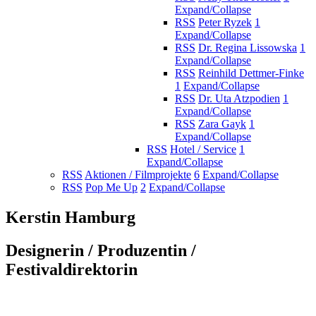
Expand/Collapse
RSS
Peter Ryzek
1
Expand/Collapse
RSS
Dr. Regina Lissowska
1
Expand/Collapse
RSS
Reinhild Dettmer-Finke
1
Expand/Collapse
RSS
Dr. Uta Atzpodien
1
Expand/Collapse
RSS
Zara Gayk
1
Expand/Collapse
RSS
Hotel / Service
1
Expand/Collapse
RSS
Aktionen / Filmprojekte
6
Expand/Collapse
RSS
Pop Me Up
2
Expand/Collapse
Kerstin Hamburg
Designerin / Produzentin /
Festivaldirektorin