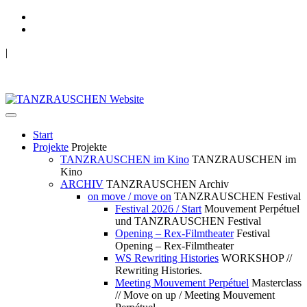
|
TANZRAUSCHEN Wuppertal
we live future now
Start
Projekte
Projekte
TANZRAUSCHEN im Kino
TANZRAUSCHEN im
Kino
ARCHIV
TANZRAUSCHEN Archiv
on move / move on
TANZRAUSCHEN Festival
Festival 2026 / Start
Mouvement Perpétuel
und TANZRAUSCHEN Festival
Opening – Rex-Filmtheater
Festival
Opening – Rex-Filmtheater
WS Rewriting Histories
WORKSHOP //
Rewriting Histories.
Meeting Mouvement Perpétuel
Masterclass
// Move on up / Meeting Mouvement