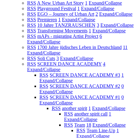
RSS
A New Urban Art Story
1
Expand/Collapse
RSS
Playground Festival
1
Expand/Collapse
RSS
EGO – Journey of Urban Art
2
Expand/Collapse
RSS
Premieren
1
Expand/Collapse
RSS
10 Jahre TANZRAUSCHEN
3
Expand/Collapse
RSS
Transforming Movements
1
Expand/Collapse
RSS
mAPs - migrating Artist Project
6
Expand/Collapse
RSS
1700 Jahre jüdisches Leben in Deutschland
11
Expand/Collapse
RSS
Soli Cuts
3
Expand/Collapse
RSS
SCREEN DANCE ACADEMY
4
Expand/Collapse
RSS
SCREEN DANCE ACADEMY #3
1
Expand/Collapse
RSS
SCREEN DANCE ACADEMY #2
0
Expand/Collapse
RSS
SCREEN DANCE ACADEMY #1
0
Expand/Collapse
RSS
another spirit
1
Expand/Collapse
RSS
another spirit call
1
Expand/Collapse
RSS
Team
18
Expand/Collapse
RSS
Team Line-Up
1
Expand/Collapse