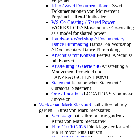
Perpétuel
Kino / Zwei Dokumentationen
Zwei
Dokumentationen von Mouvement
Perpétuel – Rex-Filmtheater
WS Co-Creating / Shared Power
WORKSHOP // Move on up / Co-creating
as a model for shared power
Hands--on-Workshop // Documentary
Dance Filmmaking
Hands--on-Workshop
// Documentary Dance Filmmaking
Abschluss mit Konzert
Festival Abschluss
mit Konzert
Ausstellung / Galerie n46
Ausstellung //
Mouvement Perpétuel und
TANZRAUSCHEN Festival
Statement
Kuratorisches Statement /
Curatorial Statement
Orte / Locations
LOCATIONS // on move
/ move on
Werkschau Mark Sieczarek
paths through my
garden - Kunst von Mark Sieczkarek
Vernissage
paths through my garden -
Kunst von Mark Sieczkarek
Film / 10.10.2025
Die Klage der Kaiserin.
Ein Film von Pina Bausch