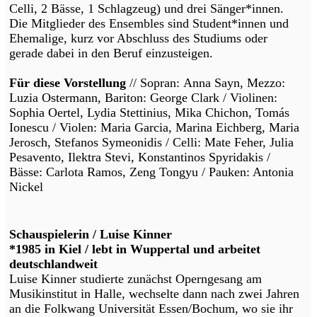
Celli, 2 Bässe, 1 Schlagzeug) und drei Sänger*innen.
Die Mitglieder des Ensembles sind Student*innen und
Ehemalige, kurz vor Abschluss des Studiums oder
gerade dabei in den Beruf einzusteigen.
Für diese Vorstellung
// Sopran: Anna Sayn, Mezzo:
Luzia Ostermann, Bariton: George Clark / Violinen:
Sophia Oertel, Lydia Stettinius, Mika Chichon, Tomás
Ionescu / Violen: Maria Garcia, Marina Eichberg, Maria
Jerosch, Stefanos Symeonidis / Celli: Mate Feher, Julia
Pesavento, Ilektra Stevi, Konstantinos Spyridakis /
Bässe: Carlota Ramos, Zeng Tongyu / Pauken: Antonia
Nickel
Schauspielerin / Luise Kinner
*1985 in Kiel / lebt in Wuppertal und arbeitet
deutschlandweit
Luise Kinner studierte zunächst Operngesang am
Musikinstitut in Halle, wechselte dann nach zwei Jahren
an die Folkwang Universität Essen/Bochum, wo sie ihr