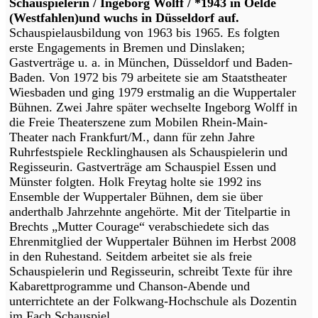
Schauspielerin / Ingeborg Wolff / *1943 in Oelde
(Westfahlen)und wuchs in Düsseldorf auf.
Schauspielausbildung von 1963 bis 1965. Es folgten
erste Engagements in Bremen und Dinslaken;
Gastverträge u. a. in München, Düsseldorf und Baden-
Baden. Von 1972 bis 79 arbeitete sie am Staatstheater
Wiesbaden und ging 1979 erstmalig an die Wuppertaler
Bühnen. Zwei Jahre später wechselte Ingeborg Wolff in
die Freie Theaterszene zum Mobilen Rhein-Main-
Theater nach Frankfurt/M., dann für zehn Jahre
Ruhrfestspiele Recklinghausen als Schauspielerin und
Regisseurin. Gastverträge am Schauspiel Essen und
Münster folgten. Holk Freytag holte sie 1992 ins
Ensemble der Wuppertaler Bühnen, dem sie über
anderthalb Jahrzehnte angehörte. Mit der Titelpartie in
Brechts „Mutter Courage“ verabschiedete sich das
Ehrenmitglied der Wuppertaler Bühnen im Herbst 2008
in den Ruhestand. Seitdem arbeitet sie als freie
Schauspielerin und Regisseurin, schreibt Texte für ihre
Kabarettprogramme und Chanson-Abende und
unterrichtete an der Folkwang-Hochschule als Dozentin
im Fach Schauspiel.