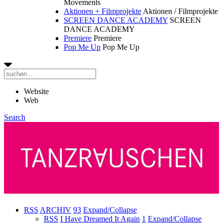
Movements
Aktionen + Filmprojekte
Aktionen / Filmprojekte
SCREEN DANCE ACADEMY
SCREEN
DANCE ACADEMY
Premiere
Premiere
Pop Me Up
Pop Me Up
Website
Web
Search
RSS
ARCHIV
93
Expand/Collapse
RSS
I Have Dreamed It Again
1
Expand/Collapse