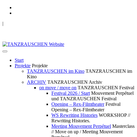
|
TANZRAUSCHEN Wuppertal
we live future now
Start
Projekte
Projekte
TANZRAUSCHEN im Kino
TANZRAUSCHEN im
Kino
ARCHIV
TANZRAUSCHEN Archiv
on move / move on
TANZRAUSCHEN Festival
Festival 2026 / Start
Mouvement Perpétuel
und TANZRAUSCHEN Festival
Opening – Rex-Filmtheater
Festival
Opening – Rex-Filmtheater
WS Rewriting Histories
WORKSHOP //
Rewriting Histories.
Meeting Mouvement Perpétuel
Masterclass
// Move on up / Meeting Mouvement