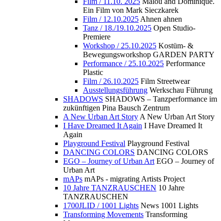
Film / 11.10. 2025
Malou and Dominique.
Ein Film von Mark Sieczkarek
Film / 12.10.2025
Ahnen ahnen
Tanz / 18./19.10.2025
Open Studio-
Premiere
Workshop / 25.10.2025
Kostüm- &
Bewegungsworkshop GARDEN PARTY
Performance / 25.10.2025
Performance
Plastic
Film / 26.10.2025
Film Streetwear
Ausstellungsführung
Werkschau Führung
SHADOWS
SHADOWS – Tanzperformance im
zukünftigen Pina Bausch Zentrum
A New Urban Art Story
A New Urban Art Story
I Have Dreamed It Again
I Have Dreamed It
Again
Playground Festival
Playground Festival
DANCING COLORS
DANCING COLORS
EGO – Journey of Urban Art
EGO – Journey of
Urban Art
mAPs
mAPs - migrating Artists Project
10 Jahre TANZRAUSCHEN
10 Jahre
TANZRAUSCHEN
1700JLID / 1001 Lights
News 1001 Lights
Transforming Movements
Transforming