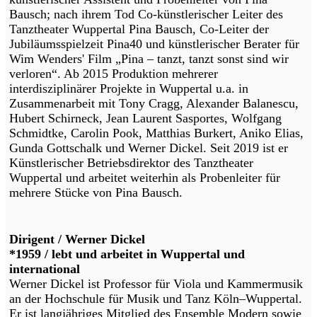
Bausch; nach ihrem Tod Co-künstlerischer Leiter des
Tanztheater Wuppertal Pina Bausch, Co-Leiter der
Jubiläumsspielzeit Pina40 und künstlerischer Berater für
Wim Wenders' Film „Pina – tanzt, tanzt sonst sind wir
verloren“. Ab 2015 Produktion mehrerer
interdisziplinärer Projekte in Wuppertal u.a. in
Zusammenarbeit mit Tony Cragg, Alexander Balanescu,
Hubert Schirneck, Jean Laurent Sasportes, Wolfgang
Schmidtke, Carolin Pook, Matthias Burkert, Aniko Elias,
Gunda Gottschalk und Werner Dickel. Seit 2019 ist er
Künstlerischer Betriebsdirektor des Tanztheater
Wuppertal und arbeitet weiterhin als Probenleiter für
mehrere Stücke von Pina Bausch.
Dirigent / Werner Dickel
*1959 / lebt und arbeitet in Wuppertal und
international
Werner Dickel ist Professor für Viola und Kammermusik
an der Hochschule für Musik und Tanz Köln–Wuppertal.
Er ist langjähriges Mitglied des Ensemble Modern sowie