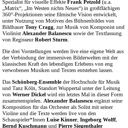
Spezialist für visuelle Effekte
Frank Petzold
(u.a.
„Matrix“, „Im Westen nichts Neues“) in großflächigen
360°-Projektionen seine filmische Vision entwickelt,
unter Nutzung von Motiven des Bühnenbildes von
Bildhauer
Tony Cragg
, zur Musik von Komponist und
Violinist
Alexander Balanescu
sowie der Textfassung
von Regisseur
Robert Sturm
.
Die drei Vorstellungen werden live eine eigene Welt aus
der Verbindung der immersiven Bilderwelten mit der
klassischen Kraft des lebendigen Erlebens von eng
verwobenen Musiken und Texten entstehen lassen.
Das
Schönberg-Ensemble
der Hochschule für Musik
und Tanz Köln, Standort Wuppertal unter der Leitung
von
Werner Dickel
wird ein letztes Mal in dieser Form
zusammenspielen.
Alexander Balanescu
ergänzt seine
Komposition für das Orchester als Solist mit seiner
Violine und die Texte werden live von den
Schauspieler*Innen
Luise Kinner
,
Ingeborg Wolff
,
Bernd Kuschmann
und
Pierre Siegenthaler