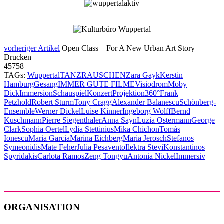
vorheriger Artikel
Open Class – For A New Urban Art Story
Drucken
45758
TAGs:
Wuppertal
TANZRAUSCHEN
Zara Gayk
Kerstin
Hamburg
Gesang
IMMER GUTE FILME
Visiodrom
Moby
Dick
Immersion
Schauspiel
Konzert
Projektion
360°
Frank
Petzhold
Robert Sturm
Tony Cragg
Alexander Balanescu
Schönberg-
Ensemble
Werner Dickel
Luise Kinner
Ingeborg Wolff
Bernd
Kuschmann
Pierre Siegenthaler
Anna Sayn
Luzia Ostermann
George
Clark
Sophia Oertel
Lydia Stettinius
Mika Chichon
Tomás
Ionescu
Maria Garcia
Marina Eichberg
Maria Jerosch
Stefanos
Symeonidis
Mate Feher
Julia Pesavento
Ilektra Stevi
Konstantinos
Spyridakis
Carlota Ramos
Zeng Tongyu
Antonia Nickel
Immersiv
ORGANISATION