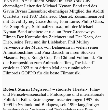
1975 bis 1979 Juilliard School in New York City;
ehemaliger Leiter der Michael Nyman Band und des
Gavin Bryars Ensemble; ehemaliges Mitglied des Arditti
Quartetts, seit 1987 Balanescu Quartet. Zusammenarbeit
mit David Byrne, Grace Jones, John Lurie, Philip Glass,
Pet Shop Boys, Spiritualized u.a.; mit der Michael
Nyman Band arbeitete er u.a. an Peter Greenaways
Filmen Der Kontrakt des Zeichners und Der Koch, der
Dieb, seine Frau und ihr Liebhaber, Phil Mulloy
verwendete die Musik von Balanescu in vielen seiner
Animationsfilme und Pina Bausch in ihren Stücken
Masurca Fogo, Rough Cut, Ten Chi und Vollmond. Für
die Komposition zum Animationsfilm „The Island“
erhielt er 2023 zum dritten Mal den rumänischen
Filmpreis GOPPO für die beste Filmmusik.
Robert Sturm
(Regisseur) – studierte Theater-, Film-
und Fernsehwissenschaft, Philosophie und internationale
Politik in Köln. Erste eigene Inszenierungen 1997 bis
1999 in Szolnok und Budapest, seit 1999 langjähriger
künstlerischer Assistent und Probenleiter von Pina