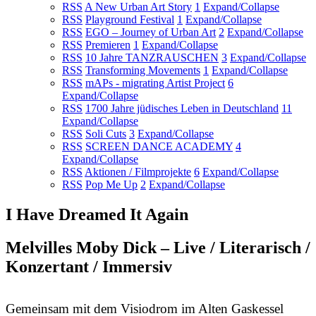
RSS
A New Urban Art Story
1
Expand/Collapse
RSS
Playground Festival
1
Expand/Collapse
RSS
EGO – Journey of Urban Art
2
Expand/Collapse
RSS
Premieren
1
Expand/Collapse
RSS
10 Jahre TANZRAUSCHEN
3
Expand/Collapse
RSS
Transforming Movements
1
Expand/Collapse
RSS
mAPs - migrating Artist Project
6
Expand/Collapse
RSS
1700 Jahre jüdisches Leben in Deutschland
11
Expand/Collapse
RSS
Soli Cuts
3
Expand/Collapse
RSS
SCREEN DANCE ACADEMY
4
Expand/Collapse
RSS
Aktionen / Filmprojekte
6
Expand/Collapse
RSS
Pop Me Up
2
Expand/Collapse
I Have Dreamed It Again
Melvilles Moby Dick – Live / Literarisch /
Konzertant / Immersiv
Gemeinsam mit dem Visiodrom im Alten Gaskessel