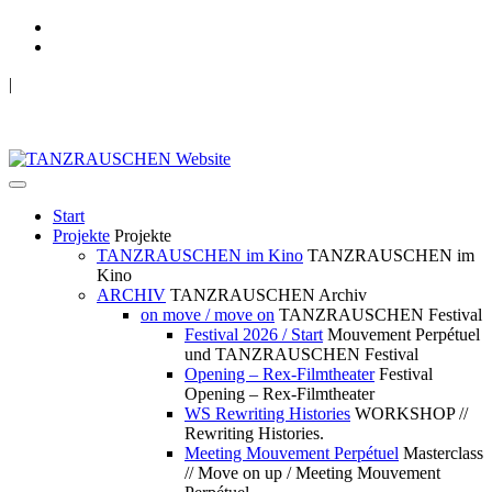
|
TANZRAUSCHEN Wuppertal
we live future now
Start
Projekte
Projekte
TANZRAUSCHEN im Kino
TANZRAUSCHEN im
Kino
ARCHIV
TANZRAUSCHEN Archiv
on move / move on
TANZRAUSCHEN Festival
Festival 2026 / Start
Mouvement Perpétuel
und TANZRAUSCHEN Festival
Opening – Rex-Filmtheater
Festival
Opening – Rex-Filmtheater
WS Rewriting Histories
WORKSHOP //
Rewriting Histories.
Meeting Mouvement Perpétuel
Masterclass
// Move on up / Meeting Mouvement