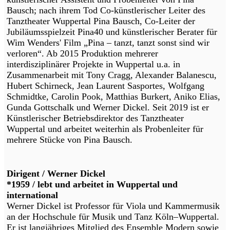
Bausch; nach ihrem Tod Co-künstlerischer Leiter des
Tanztheater Wuppertal Pina Bausch, Co-Leiter der
Jubiläumsspielzeit Pina40 und künstlerischer Berater für
Wim Wenders' Film „Pina – tanzt, tanzt sonst sind wir
verloren“. Ab 2015 Produktion mehrerer
interdisziplinärer Projekte in Wuppertal u.a. in
Zusammenarbeit mit Tony Cragg, Alexander Balanescu,
Hubert Schirneck, Jean Laurent Sasportes, Wolfgang
Schmidtke, Carolin Pook, Matthias Burkert, Aniko Elias,
Gunda Gottschalk und Werner Dickel. Seit 2019 ist er
Künstlerischer Betriebsdirektor des Tanztheater
Wuppertal und arbeitet weiterhin als Probenleiter für
mehrere Stücke von Pina Bausch.
Dirigent / Werner Dickel
*1959 / lebt und arbeitet in Wuppertal und
international
Werner Dickel ist Professor für Viola und Kammermusik
an der Hochschule für Musik und Tanz Köln–Wuppertal.
Er ist langjähriges Mitglied des Ensemble Modern sowie