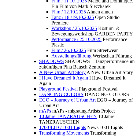
Film / 11.10. 2025
Malou and Dominique.
Ein Film von Mark Sieczkarek
Film / 12.10.2025
Ahnen ahnen
Tanz / 18./19.10.2025
Open Studio-
Premiere
Workshop / 25.10.2025
Kostüm- &
Bewegungsworkshop GARDEN PARTY
Performance / 25.10.2025
Performance
Plastic
Film / 26.10.2025
Film Streetwear
Ausstellungsführung
Werkschau Führung
SHADOWS
SHADOWS – Tanzperformance im
zukünftigen Pina Bausch Zentrum
A New Urban Art Story
A New Urban Art Story
I Have Dreamed It Again
I Have Dreamed It
Again
Playground Festival
Playground Festival
DANCING COLORS
DANCING COLORS
EGO – Journey of Urban Art
EGO – Journey of
Urban Art
mAPs
mAPs - migrating Artists Project
10 Jahre TANZRAUSCHEN
10 Jahre
TANZRAUSCHEN
1700JLID / 1001 Lights
News 1001 Lights
Transforming Movements
Transforming