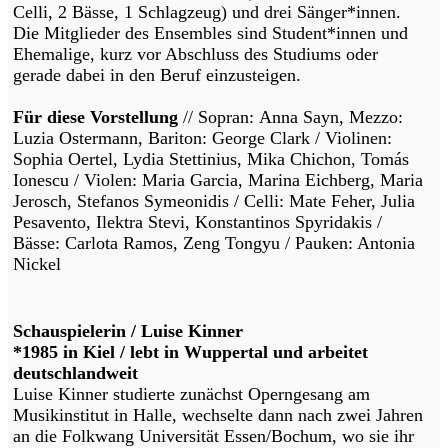
Celli, 2 Bässe, 1 Schlagzeug) und drei Sänger*innen.
Die Mitglieder des Ensembles sind Student*innen und
Ehemalige, kurz vor Abschluss des Studiums oder
gerade dabei in den Beruf einzusteigen.
Für diese Vorstellung
// Sopran: Anna Sayn, Mezzo:
Luzia Ostermann, Bariton: George Clark / Violinen:
Sophia Oertel, Lydia Stettinius, Mika Chichon, Tomás
Ionescu / Violen: Maria Garcia, Marina Eichberg, Maria
Jerosch, Stefanos Symeonidis / Celli: Mate Feher, Julia
Pesavento, Ilektra Stevi, Konstantinos Spyridakis /
Bässe: Carlota Ramos, Zeng Tongyu / Pauken: Antonia
Nickel
Schauspielerin / Luise Kinner
*1985 in Kiel / lebt in Wuppertal und arbeitet
deutschlandweit
Luise Kinner studierte zunächst Operngesang am
Musikinstitut in Halle, wechselte dann nach zwei Jahren
an die Folkwang Universität Essen/Bochum, wo sie ihr