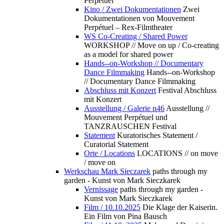
Perpétuel
Kino / Zwei Dokumentationen
Zwei
Dokumentationen von Mouvement
Perpétuel – Rex-Filmtheater
WS Co-Creating / Shared Power
WORKSHOP // Move on up / Co-creating
as a model for shared power
Hands--on-Workshop // Documentary
Dance Filmmaking
Hands--on-Workshop
// Documentary Dance Filmmaking
Abschluss mit Konzert
Festival Abschluss
mit Konzert
Ausstellung / Galerie n46
Ausstellung //
Mouvement Perpétuel und
TANZRAUSCHEN Festival
Statement
Kuratorisches Statement /
Curatorial Statement
Orte / Locations
LOCATIONS // on move
/ move on
Werkschau Mark Sieczarek
paths through my
garden - Kunst von Mark Sieczkarek
Vernissage
paths through my garden -
Kunst von Mark Sieczkarek
Film / 10.10.2025
Die Klage der Kaiserin.
Ein Film von Pina Bausch