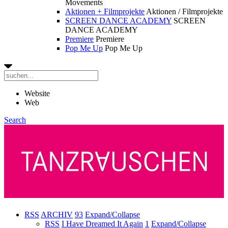
Movements
Aktionen + Filmprojekte
Aktionen / Filmprojekte
SCREEN DANCE ACADEMY
SCREEN
DANCE ACADEMY
Premiere
Premiere
Pop Me Up
Pop Me Up
Website
Web
Search
RSS
ARCHIV
93
Expand/Collapse
RSS
I Have Dreamed It Again
1
Expand/Collapse