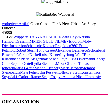
vorheriger Artikel
Open Class – For A New Urban Art Story
Drucken
45886
TAGs:
Wuppertal
TANZRAUSCHEN
Zara Gayk
Kerstin
Hamburg
Gesang
IMMER GUTE FILME
Visiodrom
Moby
Dick
Immersion
Schauspiel
Konzert
Projektion
360°
Frank
Petzhold
Robert Sturm
Tony Cragg
Alexander Balanescu
Schönberg-
Ensemble
Werner Dickel
Luise Kinner
Ingeborg Wolff
Bernd
Kuschmann
Pierre Siegenthaler
Anna Sayn
Luzia Ostermann
George
Clark
Sophia Oertel
Lydia Stettinius
Mika Chichon
Tomás
Ionescu
Maria Garcia
Marina Eichberg
Maria Jerosch
Stefanos
Symeonidis
Mate Feher
Julia Pesavento
Ilektra Stevi
Konstantinos
Spyridakis
Carlota Ramos
Zeng Tongyu
Antonia Nickel
Immersiv
ORGANISATION