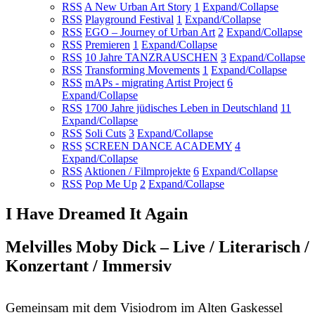
RSS
A New Urban Art Story
1
Expand/Collapse
RSS
Playground Festival
1
Expand/Collapse
RSS
EGO – Journey of Urban Art
2
Expand/Collapse
RSS
Premieren
1
Expand/Collapse
RSS
10 Jahre TANZRAUSCHEN
3
Expand/Collapse
RSS
Transforming Movements
1
Expand/Collapse
RSS
mAPs - migrating Artist Project
6
Expand/Collapse
RSS
1700 Jahre jüdisches Leben in Deutschland
11
Expand/Collapse
RSS
Soli Cuts
3
Expand/Collapse
RSS
SCREEN DANCE ACADEMY
4
Expand/Collapse
RSS
Aktionen / Filmprojekte
6
Expand/Collapse
RSS
Pop Me Up
2
Expand/Collapse
I Have Dreamed It Again
Melvilles Moby Dick – Live / Literarisch /
Konzertant / Immersiv
Gemeinsam mit dem Visiodrom im Alten Gaskessel