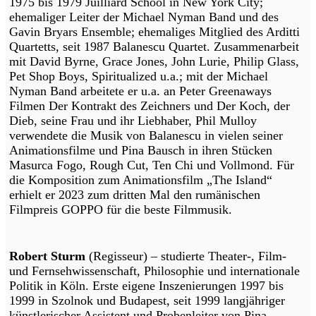
1975 bis 1979 Juilliard School in New York City;
ehemaliger Leiter der Michael Nyman Band und des
Gavin Bryars Ensemble; ehemaliges Mitglied des Arditti
Quartetts, seit 1987 Balanescu Quartet. Zusammenarbeit
mit David Byrne, Grace Jones, John Lurie, Philip Glass,
Pet Shop Boys, Spiritualized u.a.; mit der Michael
Nyman Band arbeitete er u.a. an Peter Greenaways
Filmen Der Kontrakt des Zeichners und Der Koch, der
Dieb, seine Frau und ihr Liebhaber, Phil Mulloy
verwendete die Musik von Balanescu in vielen seiner
Animationsfilme und Pina Bausch in ihren Stücken
Masurca Fogo, Rough Cut, Ten Chi und Vollmond. Für
die Komposition zum Animationsfilm „The Island“
erhielt er 2023 zum dritten Mal den rumänischen
Filmpreis GOPPO für die beste Filmmusik.
Robert Sturm
(Regisseur) – studierte Theater-, Film-
und Fernsehwissenschaft, Philosophie und internationale
Politik in Köln. Erste eigene Inszenierungen 1997 bis
1999 in Szolnok und Budapest, seit 1999 langjähriger
künstlerischer Assistent und Probenleiter von Pina