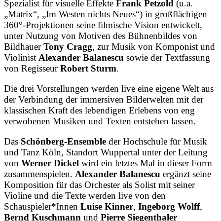
Spezialist für visuelle Effekte
Frank Petzold
(u.a.
„Matrix“, „Im Westen nichts Neues“) in großflächigen
360°-Projektionen seine filmische Vision entwickelt,
unter Nutzung von Motiven des Bühnenbildes von
Bildhauer
Tony Cragg
, zur Musik von Komponist und
Violinist
Alexander Balanescu
sowie der Textfassung
von Regisseur
Robert Sturm
.
Die drei Vorstellungen werden live eine eigene Welt aus
der Verbindung der immersiven Bilderwelten mit der
klassischen Kraft des lebendigen Erlebens von eng
verwobenen Musiken und Texten entstehen lassen.
Das
Schönberg-Ensemble
der Hochschule für Musik
und Tanz Köln, Standort Wuppertal unter der Leitung
von
Werner Dickel
wird ein letztes Mal in dieser Form
zusammenspielen.
Alexander Balanescu
ergänzt seine
Komposition für das Orchester als Solist mit seiner
Violine und die Texte werden live von den
Schauspieler*Innen
Luise Kinner
,
Ingeborg Wolff
,
Bernd Kuschmann
und
Pierre Siegenthaler