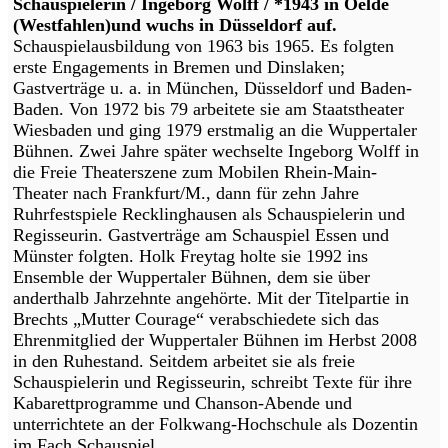
Schauspielerin / Ingeborg Wolff / *1943 in Oelde
(Westfahlen)und wuchs in Düsseldorf auf.
Schauspielausbildung von 1963 bis 1965. Es folgten
erste Engagements in Bremen und Dinslaken;
Gastverträge u. a. in München, Düsseldorf und Baden-
Baden. Von 1972 bis 79 arbeitete sie am Staatstheater
Wiesbaden und ging 1979 erstmalig an die Wuppertaler
Bühnen. Zwei Jahre später wechselte Ingeborg Wolff in
die Freie Theaterszene zum Mobilen Rhein-Main-
Theater nach Frankfurt/M., dann für zehn Jahre
Ruhrfestspiele Recklinghausen als Schauspielerin und
Regisseurin. Gastverträge am Schauspiel Essen und
Münster folgten. Holk Freytag holte sie 1992 ins
Ensemble der Wuppertaler Bühnen, dem sie über
anderthalb Jahrzehnte angehörte. Mit der Titelpartie in
Brechts „Mutter Courage“ verabschiedete sich das
Ehrenmitglied der Wuppertaler Bühnen im Herbst 2008
in den Ruhestand. Seitdem arbeitet sie als freie
Schauspielerin und Regisseurin, schreibt Texte für ihre
Kabarettprogramme und Chanson-Abende und
unterrichtete an der Folkwang-Hochschule als Dozentin
im Fach Schauspiel.