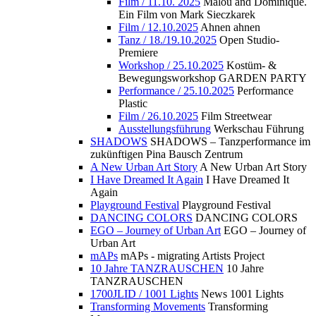
Film / 11.10. 2025
Malou and Dominique.
Ein Film von Mark Sieczkarek
Film / 12.10.2025
Ahnen ahnen
Tanz / 18./19.10.2025
Open Studio-
Premiere
Workshop / 25.10.2025
Kostüm- &
Bewegungsworkshop GARDEN PARTY
Performance / 25.10.2025
Performance
Plastic
Film / 26.10.2025
Film Streetwear
Ausstellungsführung
Werkschau Führung
SHADOWS
SHADOWS – Tanzperformance im
zukünftigen Pina Bausch Zentrum
A New Urban Art Story
A New Urban Art Story
I Have Dreamed It Again
I Have Dreamed It
Again
Playground Festival
Playground Festival
DANCING COLORS
DANCING COLORS
EGO – Journey of Urban Art
EGO – Journey of
Urban Art
mAPs
mAPs - migrating Artists Project
10 Jahre TANZRAUSCHEN
10 Jahre
TANZRAUSCHEN
1700JLID / 1001 Lights
News 1001 Lights
Transforming Movements
Transforming