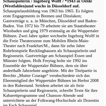
Schauspielerin / Ingeborg Wolff / *1943 in Oelde
(Westfahlen)und wuchs in Düsseldorf auf.
Schauspielausbildung von 1963 bis 1965. Es folgten
erste Engagements in Bremen und Dinslaken;
Gastverträge u. a. in München, Düsseldorf und Baden-
Baden. Von 1972 bis 79 arbeitete sie am Staatstheater
Wiesbaden und ging 1979 erstmalig an die Wuppertaler
Bühnen. Zwei Jahre später wechselte Ingeborg Wolff in
die Freie Theaterszene zum Mobilen Rhein-Main-
Theater nach Frankfurt/M., dann für zehn Jahre
Ruhrfestspiele Recklinghausen als Schauspielerin und
Regisseurin. Gastverträge am Schauspiel Essen und
Münster folgten. Holk Freytag holte sie 1992 ins
Ensemble der Wuppertaler Bühnen, dem sie über
anderthalb Jahrzehnte angehörte. Mit der Titelpartie in
Brechts „Mutter Courage“ verabschiedete sich das
Ehrenmitglied der Wuppertaler Bühnen im Herbst 2008
in den Ruhestand. Seitdem arbeitet sie als freie
Schauspielerin und Regisseurin, schreibt Texte für ihre
Kabarettprogramme und Chanson-Abende und
unterrichtete an der Folkwang-Hochschule als Dozentin
im Fach Schauspiel.