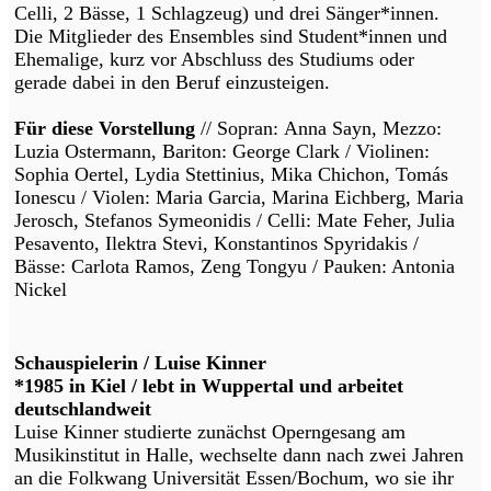
Celli, 2 Bässe, 1 Schlagzeug) und drei Sänger*innen.
Die Mitglieder des Ensembles sind Student*innen und
Ehemalige, kurz vor Abschluss des Studiums oder
gerade dabei in den Beruf einzusteigen.
Für diese Vorstellung
// Sopran: Anna Sayn, Mezzo:
Luzia Ostermann, Bariton: George Clark / Violinen:
Sophia Oertel, Lydia Stettinius, Mika Chichon, Tomás
Ionescu / Violen: Maria Garcia, Marina Eichberg, Maria
Jerosch, Stefanos Symeonidis / Celli: Mate Feher, Julia
Pesavento, Ilektra Stevi, Konstantinos Spyridakis /
Bässe: Carlota Ramos, Zeng Tongyu / Pauken: Antonia
Nickel
Schauspielerin / Luise Kinner
*1985 in Kiel / lebt in Wuppertal und arbeitet
deutschlandweit
Luise Kinner studierte zunächst Operngesang am
Musikinstitut in Halle, wechselte dann nach zwei Jahren
an die Folkwang Universität Essen/Bochum, wo sie ihr