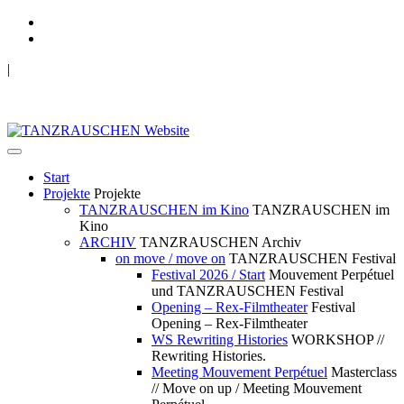
|
TANZRAUSCHEN Wuppertal
we live future now
Start
Projekte
Projekte
TANZRAUSCHEN im Kino
TANZRAUSCHEN im
Kino
ARCHIV
TANZRAUSCHEN Archiv
on move / move on
TANZRAUSCHEN Festival
Festival 2026 / Start
Mouvement Perpétuel
und TANZRAUSCHEN Festival
Opening – Rex-Filmtheater
Festival
Opening – Rex-Filmtheater
WS Rewriting Histories
WORKSHOP //
Rewriting Histories.
Meeting Mouvement Perpétuel
Masterclass
// Move on up / Meeting Mouvement