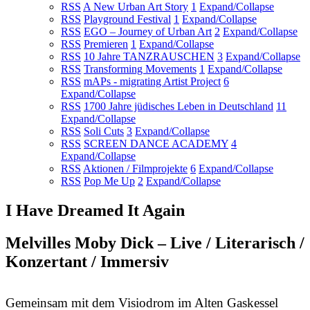
RSS
A New Urban Art Story
1
Expand/Collapse
RSS
Playground Festival
1
Expand/Collapse
RSS
EGO – Journey of Urban Art
2
Expand/Collapse
RSS
Premieren
1
Expand/Collapse
RSS
10 Jahre TANZRAUSCHEN
3
Expand/Collapse
RSS
Transforming Movements
1
Expand/Collapse
RSS
mAPs - migrating Artist Project
6
Expand/Collapse
RSS
1700 Jahre jüdisches Leben in Deutschland
11
Expand/Collapse
RSS
Soli Cuts
3
Expand/Collapse
RSS
SCREEN DANCE ACADEMY
4
Expand/Collapse
RSS
Aktionen / Filmprojekte
6
Expand/Collapse
RSS
Pop Me Up
2
Expand/Collapse
I Have Dreamed It Again
Melvilles Moby Dick – Live / Literarisch /
Konzertant / Immersiv
Gemeinsam mit dem Visiodrom im Alten Gaskessel