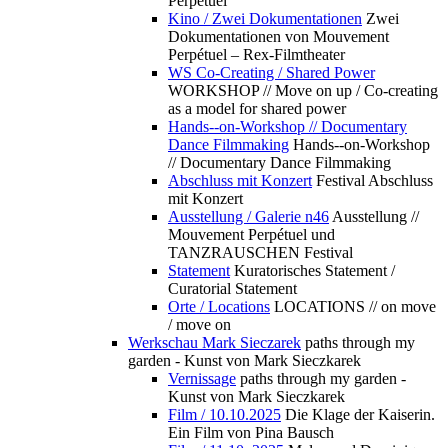
Perpétuel
Kino / Zwei Dokumentationen
Zwei
Dokumentationen von Mouvement
Perpétuel – Rex-Filmtheater
WS Co-Creating / Shared Power
WORKSHOP // Move on up / Co-creating
as a model for shared power
Hands--on-Workshop // Documentary
Dance Filmmaking
Hands--on-Workshop
// Documentary Dance Filmmaking
Abschluss mit Konzert
Festival Abschluss
mit Konzert
Ausstellung / Galerie n46
Ausstellung //
Mouvement Perpétuel und
TANZRAUSCHEN Festival
Statement
Kuratorisches Statement /
Curatorial Statement
Orte / Locations
LOCATIONS // on move
/ move on
Werkschau Mark Sieczarek
paths through my
garden - Kunst von Mark Sieczkarek
Vernissage
paths through my garden -
Kunst von Mark Sieczkarek
Film / 10.10.2025
Die Klage der Kaiserin.
Ein Film von Pina Bausch