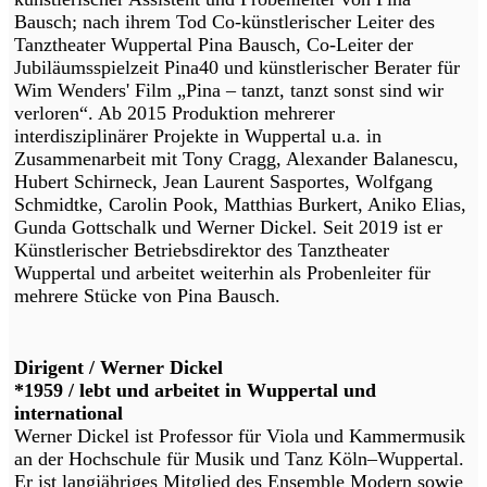
Bausch; nach ihrem Tod Co-künstlerischer Leiter des
Tanztheater Wuppertal Pina Bausch, Co-Leiter der
Jubiläumsspielzeit Pina40 und künstlerischer Berater für
Wim Wenders' Film „Pina – tanzt, tanzt sonst sind wir
verloren“. Ab 2015 Produktion mehrerer
interdisziplinärer Projekte in Wuppertal u.a. in
Zusammenarbeit mit Tony Cragg, Alexander Balanescu,
Hubert Schirneck, Jean Laurent Sasportes, Wolfgang
Schmidtke, Carolin Pook, Matthias Burkert, Aniko Elias,
Gunda Gottschalk und Werner Dickel. Seit 2019 ist er
Künstlerischer Betriebsdirektor des Tanztheater
Wuppertal und arbeitet weiterhin als Probenleiter für
mehrere Stücke von Pina Bausch.
Dirigent / Werner Dickel
*1959 / lebt und arbeitet in Wuppertal und
international
Werner Dickel ist Professor für Viola und Kammermusik
an der Hochschule für Musik und Tanz Köln–Wuppertal.
Er ist langjähriges Mitglied des Ensemble Modern sowie