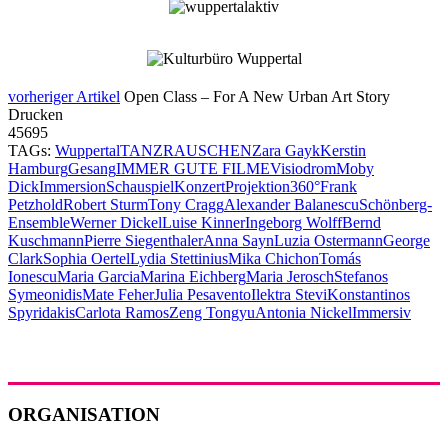
vorheriger Artikel
Open Class – For A New Urban Art Story
Drucken
45695
TAGs:
Wuppertal
TANZRAUSCHEN
Zara Gayk
Kerstin
Hamburg
Gesang
IMMER GUTE FILME
Visiodrom
Moby
Dick
Immersion
Schauspiel
Konzert
Projektion
360°
Frank
Petzhold
Robert Sturm
Tony Cragg
Alexander Balanescu
Schönberg-
Ensemble
Werner Dickel
Luise Kinner
Ingeborg Wolff
Bernd
Kuschmann
Pierre Siegenthaler
Anna Sayn
Luzia Ostermann
George
Clark
Sophia Oertel
Lydia Stettinius
Mika Chichon
Tomás
Ionescu
Maria Garcia
Marina Eichberg
Maria Jerosch
Stefanos
Symeonidis
Mate Feher
Julia Pesavento
Ilektra Stevi
Konstantinos
Spyridakis
Carlota Ramos
Zeng Tongyu
Antonia Nickel
Immersiv
ORGANISATION