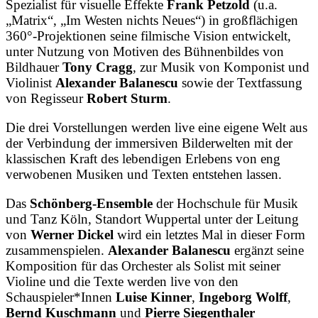
Spezialist für visuelle Effekte
Frank Petzold
(u.a.
„Matrix“, „Im Westen nichts Neues“) in großflächigen
360°-Projektionen seine filmische Vision entwickelt,
unter Nutzung von Motiven des Bühnenbildes von
Bildhauer
Tony Cragg
, zur Musik von Komponist und
Violinist
Alexander Balanescu
sowie der Textfassung
von Regisseur
Robert Sturm
.
Die drei Vorstellungen werden live eine eigene Welt aus
der Verbindung der immersiven Bilderwelten mit der
klassischen Kraft des lebendigen Erlebens von eng
verwobenen Musiken und Texten entstehen lassen.
Das
Schönberg-Ensemble
der Hochschule für Musik
und Tanz Köln, Standort Wuppertal unter der Leitung
von
Werner Dickel
wird ein letztes Mal in dieser Form
zusammenspielen.
Alexander Balanescu
ergänzt seine
Komposition für das Orchester als Solist mit seiner
Violine und die Texte werden live von den
Schauspieler*Innen
Luise Kinner
,
Ingeborg Wolff
,
Bernd Kuschmann
und
Pierre Siegenthaler