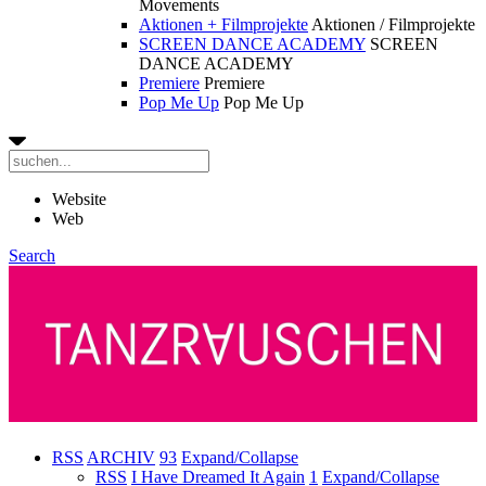
Movements
Aktionen + Filmprojekte
Aktionen / Filmprojekte
SCREEN DANCE ACADEMY
SCREEN
DANCE ACADEMY
Premiere
Premiere
Pop Me Up
Pop Me Up
Website
Web
Search
RSS
ARCHIV
93
Expand/Collapse
RSS
I Have Dreamed It Again
1
Expand/Collapse