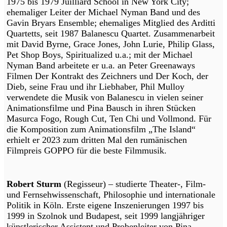
1975 bis 1979 Juilliard School in New York City;
ehemaliger Leiter der Michael Nyman Band und des
Gavin Bryars Ensemble; ehemaliges Mitglied des Arditti
Quartetts, seit 1987 Balanescu Quartet. Zusammenarbeit
mit David Byrne, Grace Jones, John Lurie, Philip Glass,
Pet Shop Boys, Spiritualized u.a.; mit der Michael
Nyman Band arbeitete er u.a. an Peter Greenaways
Filmen Der Kontrakt des Zeichners und Der Koch, der
Dieb, seine Frau und ihr Liebhaber, Phil Mulloy
verwendete die Musik von Balanescu in vielen seiner
Animationsfilme und Pina Bausch in ihren Stücken
Masurca Fogo, Rough Cut, Ten Chi und Vollmond. Für
die Komposition zum Animationsfilm „The Island“
erhielt er 2023 zum dritten Mal den rumänischen
Filmpreis GOPPO für die beste Filmmusik.
Robert Sturm
(Regisseur) – studierte Theater-, Film-
und Fernsehwissenschaft, Philosophie und internationale
Politik in Köln. Erste eigene Inszenierungen 1997 bis
1999 in Szolnok und Budapest, seit 1999 langjähriger
künstlerischer Assistent und Probenleiter von Pina