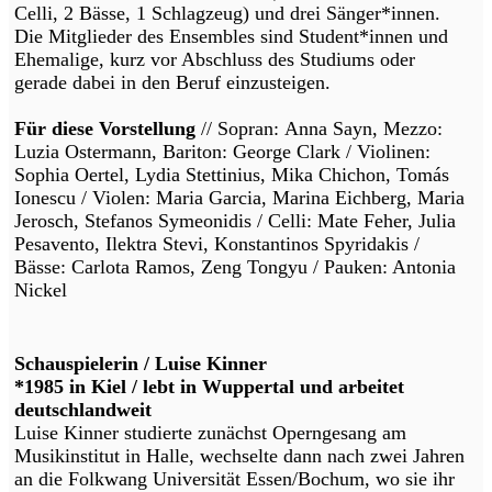
Celli, 2 Bässe, 1 Schlagzeug) und drei Sänger*innen.
Die Mitglieder des Ensembles sind Student*innen und
Ehemalige, kurz vor Abschluss des Studiums oder
gerade dabei in den Beruf einzusteigen.
Für diese Vorstellung
// Sopran: Anna Sayn, Mezzo:
Luzia Ostermann, Bariton: George Clark / Violinen:
Sophia Oertel, Lydia Stettinius, Mika Chichon, Tomás
Ionescu / Violen: Maria Garcia, Marina Eichberg, Maria
Jerosch, Stefanos Symeonidis / Celli: Mate Feher, Julia
Pesavento, Ilektra Stevi, Konstantinos Spyridakis /
Bässe: Carlota Ramos, Zeng Tongyu / Pauken: Antonia
Nickel
Schauspielerin / Luise Kinner
*1985 in Kiel / lebt in Wuppertal und arbeitet
deutschlandweit
Luise Kinner studierte zunächst Operngesang am
Musikinstitut in Halle, wechselte dann nach zwei Jahren
an die Folkwang Universität Essen/Bochum, wo sie ihr