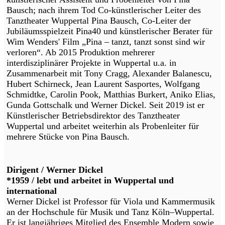
Bausch; nach ihrem Tod Co-künstlerischer Leiter des
Tanztheater Wuppertal Pina Bausch, Co-Leiter der
Jubiläumsspielzeit Pina40 und künstlerischer Berater für
Wim Wenders' Film „Pina – tanzt, tanzt sonst sind wir
verloren“. Ab 2015 Produktion mehrerer
interdisziplinärer Projekte in Wuppertal u.a. in
Zusammenarbeit mit Tony Cragg, Alexander Balanescu,
Hubert Schirneck, Jean Laurent Sasportes, Wolfgang
Schmidtke, Carolin Pook, Matthias Burkert, Aniko Elias,
Gunda Gottschalk und Werner Dickel. Seit 2019 ist er
Künstlerischer Betriebsdirektor des Tanztheater
Wuppertal und arbeitet weiterhin als Probenleiter für
mehrere Stücke von Pina Bausch.
Dirigent / Werner Dickel
*1959 / lebt und arbeitet in Wuppertal und
international
Werner Dickel ist Professor für Viola und Kammermusik
an der Hochschule für Musik und Tanz Köln–Wuppertal.
Er ist langjähriges Mitglied des Ensemble Modern sowie