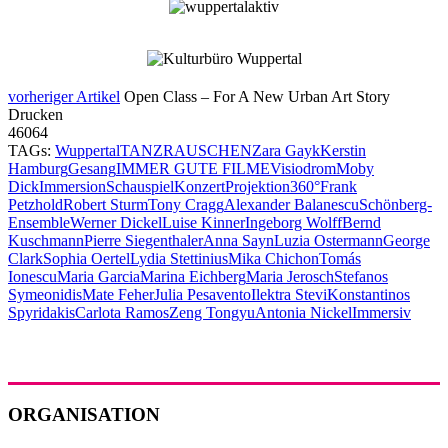
vorheriger Artikel
Open Class – For A New Urban Art Story
Drucken
46064
TAGs:
Wuppertal
TANZRAUSCHEN
Zara Gayk
Kerstin
Hamburg
Gesang
IMMER GUTE FILME
Visiodrom
Moby
Dick
Immersion
Schauspiel
Konzert
Projektion
360°
Frank
Petzhold
Robert Sturm
Tony Cragg
Alexander Balanescu
Schönberg-
Ensemble
Werner Dickel
Luise Kinner
Ingeborg Wolff
Bernd
Kuschmann
Pierre Siegenthaler
Anna Sayn
Luzia Ostermann
George
Clark
Sophia Oertel
Lydia Stettinius
Mika Chichon
Tomás
Ionescu
Maria Garcia
Marina Eichberg
Maria Jerosch
Stefanos
Symeonidis
Mate Feher
Julia Pesavento
Ilektra Stevi
Konstantinos
Spyridakis
Carlota Ramos
Zeng Tongyu
Antonia Nickel
Immersiv
ORGANISATION