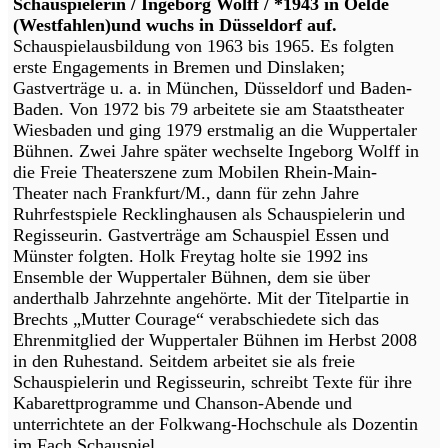
Schauspielerin / Ingeborg Wolff / *1943 in Oelde
(Westfahlen)und wuchs in Düsseldorf auf.
Schauspielausbildung von 1963 bis 1965. Es folgten
erste Engagements in Bremen und Dinslaken;
Gastverträge u. a. in München, Düsseldorf und Baden-
Baden. Von 1972 bis 79 arbeitete sie am Staatstheater
Wiesbaden und ging 1979 erstmalig an die Wuppertaler
Bühnen. Zwei Jahre später wechselte Ingeborg Wolff in
die Freie Theaterszene zum Mobilen Rhein-Main-
Theater nach Frankfurt/M., dann für zehn Jahre
Ruhrfestspiele Recklinghausen als Schauspielerin und
Regisseurin. Gastverträge am Schauspiel Essen und
Münster folgten. Holk Freytag holte sie 1992 ins
Ensemble der Wuppertaler Bühnen, dem sie über
anderthalb Jahrzehnte angehörte. Mit der Titelpartie in
Brechts „Mutter Courage“ verabschiedete sich das
Ehrenmitglied der Wuppertaler Bühnen im Herbst 2008
in den Ruhestand. Seitdem arbeitet sie als freie
Schauspielerin und Regisseurin, schreibt Texte für ihre
Kabarettprogramme und Chanson-Abende und
unterrichtete an der Folkwang-Hochschule als Dozentin
im Fach Schauspiel.