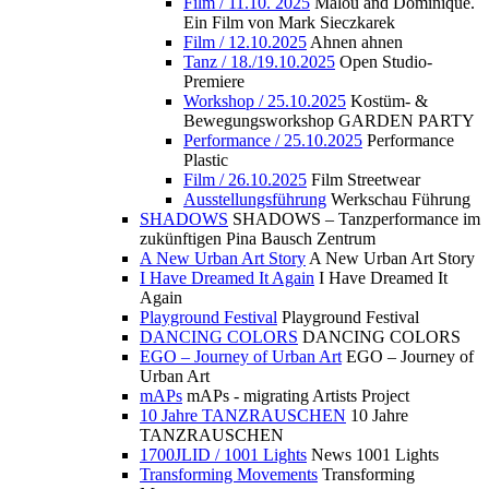
Film / 11.10. 2025
Malou and Dominique.
Ein Film von Mark Sieczkarek
Film / 12.10.2025
Ahnen ahnen
Tanz / 18./19.10.2025
Open Studio-
Premiere
Workshop / 25.10.2025
Kostüm- &
Bewegungsworkshop GARDEN PARTY
Performance / 25.10.2025
Performance
Plastic
Film / 26.10.2025
Film Streetwear
Ausstellungsführung
Werkschau Führung
SHADOWS
SHADOWS – Tanzperformance im
zukünftigen Pina Bausch Zentrum
A New Urban Art Story
A New Urban Art Story
I Have Dreamed It Again
I Have Dreamed It
Again
Playground Festival
Playground Festival
DANCING COLORS
DANCING COLORS
EGO – Journey of Urban Art
EGO – Journey of
Urban Art
mAPs
mAPs - migrating Artists Project
10 Jahre TANZRAUSCHEN
10 Jahre
TANZRAUSCHEN
1700JLID / 1001 Lights
News 1001 Lights
Transforming Movements
Transforming