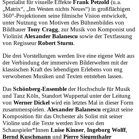
Spezialist für visuelle Effekte
Frank Petzold
(u.a.
„Matrix“, „Im Westen nichts Neues“) in großflächigen
360°-Projektionen seine filmische Vision entwickelt,
unter Nutzung von Motiven des Bühnenbildes von
Bildhauer
Tony Cragg
, zur Musik von Komponist und
Violinist
Alexander Balanescu
sowie der Textfassung
von Regisseur
Robert Sturm
.
Die drei Vorstellungen werden live eine eigene Welt aus
der Verbindung der immersiven Bilderwelten mit der
klassischen Kraft des lebendigen Erlebens von eng
verwobenen Musiken und Texten entstehen lassen.
Das
Schönberg-Ensemble
der Hochschule für Musik
und Tanz Köln, Standort Wuppertal unter der Leitung
von
Werner Dickel
wird ein letztes Mal in dieser Form
zusammenspielen.
Alexander Balanescu
ergänzt seine
Komposition für das Orchester als Solist mit seiner
Violine und die Texte werden live von den
Schauspieler*Innen
Luise Kinner
,
Ingeborg Wolff
,
Bernd Kuschmann
und
Pierre Siegenthaler