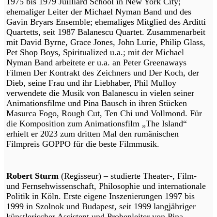
1975 bis 1979 Juilliard School in New York City;
ehemaliger Leiter der Michael Nyman Band und des
Gavin Bryars Ensemble; ehemaliges Mitglied des Arditti
Quartetts, seit 1987 Balanescu Quartet. Zusammenarbeit
mit David Byrne, Grace Jones, John Lurie, Philip Glass,
Pet Shop Boys, Spiritualized u.a.; mit der Michael
Nyman Band arbeitete er u.a. an Peter Greenaways
Filmen Der Kontrakt des Zeichners und Der Koch, der
Dieb, seine Frau und ihr Liebhaber, Phil Mulloy
verwendete die Musik von Balanescu in vielen seiner
Animationsfilme und Pina Bausch in ihren Stücken
Masurca Fogo, Rough Cut, Ten Chi und Vollmond. Für
die Komposition zum Animationsfilm „The Island“
erhielt er 2023 zum dritten Mal den rumänischen
Filmpreis GOPPO für die beste Filmmusik.
Robert Sturm
(Regisseur) – studierte Theater-, Film-
und Fernsehwissenschaft, Philosophie und internationale
Politik in Köln. Erste eigene Inszenierungen 1997 bis
1999 in Szolnok und Budapest, seit 1999 langjähriger
künstlerischer Assistent und Probenleiter von Pina