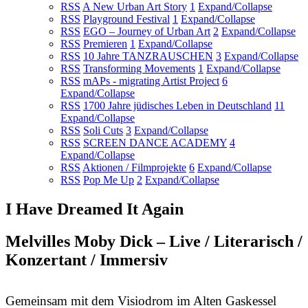
RSS
A New Urban Art Story
1
Expand/Collapse
RSS
Playground Festival
1
Expand/Collapse
RSS
EGO – Journey of Urban Art
2
Expand/Collapse
RSS
Premieren
1
Expand/Collapse
RSS
10 Jahre TANZRAUSCHEN
3
Expand/Collapse
RSS
Transforming Movements
1
Expand/Collapse
RSS
mAPs - migrating Artist Project
6
Expand/Collapse
RSS
1700 Jahre jüdisches Leben in Deutschland
11
Expand/Collapse
RSS
Soli Cuts
3
Expand/Collapse
RSS
SCREEN DANCE ACADEMY
4
Expand/Collapse
RSS
Aktionen / Filmprojekte
6
Expand/Collapse
RSS
Pop Me Up
2
Expand/Collapse
I Have Dreamed It Again
Melvilles Moby Dick – Live / Literarisch /
Konzertant / Immersiv
Gemeinsam mit dem Visiodrom im Alten Gaskessel