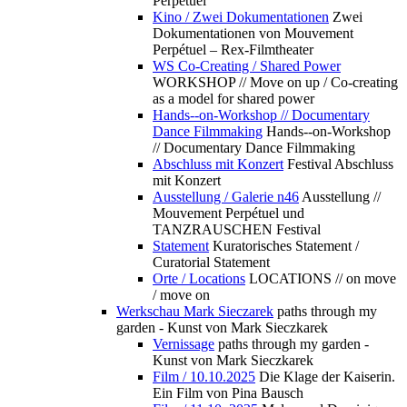
Perpétuel
Kino / Zwei Dokumentationen
Zwei
Dokumentationen von Mouvement
Perpétuel – Rex-Filmtheater
WS Co-Creating / Shared Power
WORKSHOP // Move on up / Co-creating
as a model for shared power
Hands--on-Workshop // Documentary
Dance Filmmaking
Hands--on-Workshop
// Documentary Dance Filmmaking
Abschluss mit Konzert
Festival Abschluss
mit Konzert
Ausstellung / Galerie n46
Ausstellung //
Mouvement Perpétuel und
TANZRAUSCHEN Festival
Statement
Kuratorisches Statement /
Curatorial Statement
Orte / Locations
LOCATIONS // on move
/ move on
Werkschau Mark Sieczarek
paths through my
garden - Kunst von Mark Sieczkarek
Vernissage
paths through my garden -
Kunst von Mark Sieczkarek
Film / 10.10.2025
Die Klage der Kaiserin.
Ein Film von Pina Bausch