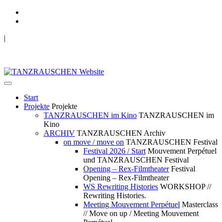
|
TANZRAUSCHEN Wuppertal
we live future now
Start
Projekte
Projekte
TANZRAUSCHEN im Kino
TANZRAUSCHEN im
Kino
ARCHIV
TANZRAUSCHEN Archiv
on move / move on
TANZRAUSCHEN Festival
Festival 2026 / Start
Mouvement Perpétuel
und TANZRAUSCHEN Festival
Opening – Rex-Filmtheater
Festival
Opening – Rex-Filmtheater
WS Rewriting Histories
WORKSHOP //
Rewriting Histories.
Meeting Mouvement Perpétuel
Masterclass
// Move on up / Meeting Mouvement