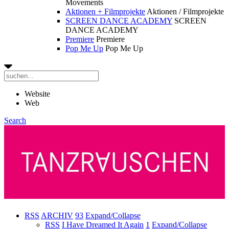
Movements
Aktionen + Filmprojekte
Aktionen / Filmprojekte
SCREEN DANCE ACADEMY
SCREEN
DANCE ACADEMY
Premiere
Premiere
Pop Me Up
Pop Me Up
Website
Web
Search
RSS
ARCHIV
93
Expand/Collapse
RSS
I Have Dreamed It Again
1
Expand/Collapse