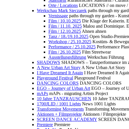
Statement
Kuratorisches Statement / Curator
Orte / Locations
LOCATIONS // on move /
Werkschau Mark Sieczarek
paths through my gard
Vernissage
paths through my garden - Kuns
Film / 10.10.2025
Die Klage der Kaiserin. 
Film / 11.10. 2025
Malou and Dominique. E
Film / 12.10.2025
Ahnen ahnen
Tanz / 18./19.10.2025
Open Studio-Premier
Workshop / 25.10.2025
Kostüm- & Bewe
Performance / 25.10.2025
Performance Plast
Film / 26.10.2025
Film Streetwear
Ausstellungsführung
Werkschau Führung
SHADOWS
SHADOWS – Tanzperformance im zu
A New Urban Art Story
A New Urban Art Story
I Have Dreamed It Again
I Have Dreamed It Agai
Playground Festival
Playground Festival
DANCING COLORS
DANCING COLORS
EGO – Journey of Urban Art
EGO – Journey of U
mAPs
mAPs - migrating Artists Project
10 Jahre TANZRAUSCHEN
10 Jahre TANZR
1700JLID / 1001 Lights
News 1001 Lights
Transforming Movements
Transforming Movemen
Aktionen + Filmprojekte
Aktionen / Filmprojekte
SCREEN DANCE ACADEMY
SCREEN DAN
Premiere
Premiere