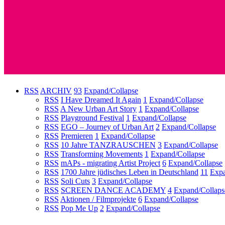
RSS
ARCHIV
93
Expand/Collapse
RSS
I Have Dreamed It Again
1
Expand/Collapse
RSS
A New Urban Art Story
1
Expand/Collapse
RSS
Playground Festival
1
Expand/Collapse
RSS
EGO – Journey of Urban Art
2
Expand/Collapse
RSS
Premieren
1
Expand/Collapse
RSS
10 Jahre TANZRAUSCHEN
3
Expand/Collapse
RSS
Transforming Movements
1
Expand/Collapse
RSS
mAPs - migrating Artist Project
6
Expand/Collapse
RSS
1700 Jahre jüdisches Leben in Deutschland
11
Expa
RSS
Soli Cuts
3
Expand/Collapse
RSS
SCREEN DANCE ACADEMY
4
Expand/Collaps
RSS
Aktionen / Filmprojekte
6
Expand/Collapse
RSS
Pop Me Up
2
Expand/Collapse