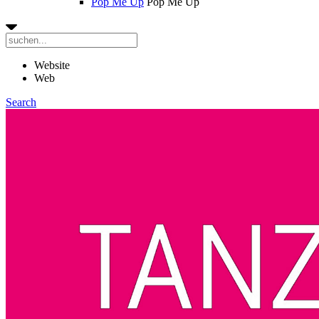
Pop Me Up
Pop Me Up
Website
Web
Search