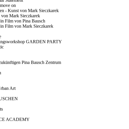
ial Statement
 move on
en - Kunst von Mark Sieczkarek
t von Mark Sieczkarek
Ein Film von Pina Bausch
in Film von Mark Sieczkarek
e
gungsworkshop GARDEN PARTY
ic
künftigen Pina Bausch Zentrum
n
rban Art
AUSCHEN
ts
CE ACADEMY