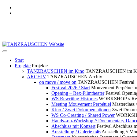
|
TANZRAUSCHEN Wuppertal
we live future now
Start
Projekte
Projekte
TANZRAUSCHEN im Kino
TANZRAUSCHEN im K
ARCHIV
TANZRAUSCHEN Archiv
on move / move on
TANZRAUSCHEN Festival
Festival 2026 / Start
Mouvement Perpétue
Opening – Rex-Filmtheater
Festival Openin
WS Rewriting Histories
WORKSHOP // Rewri
Meeting Mouvement Perpétuel
Masterclass
Kino / Zwei Dokumentationen
Zwei Dokume
WS Co-Creating / Shared Power
WORKSHOP 
Hands--on-Workshop // Documentary Danc
Abschluss mit Konzert
Festival Abschluss m
Ausstellung / Galerie n46
Ausstellung // 