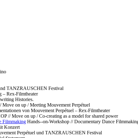
ino
l und TANZRAUSCHEN Festival
g – Rex-Filmtheater
ting Histories.
 // Move on up / Meeting Mouvement Perpétuel
ntationen von Mouvement Perpétuel – Rex-Filmtheater
// Move on up / Co-creating as a model for shared power
e Filmmaking
Hands--on-Workshop // Documentary Dance Filmmakin
it Konzert
Mouvement Perpétuel und TANZRAUSCHEN Festival