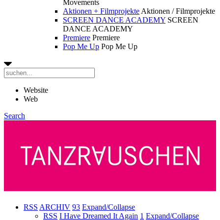
Movements
Aktionen + Filmprojekte
Aktionen / Filmprojekte
SCREEN DANCE ACADEMY
SCREEN
DANCE ACADEMY
Premiere
Premiere
Pop Me Up
Pop Me Up
Website
Web
Search
RSS
ARCHIV
93
Expand/Collapse
RSS
I Have Dreamed It Again
1
Expand/Collapse