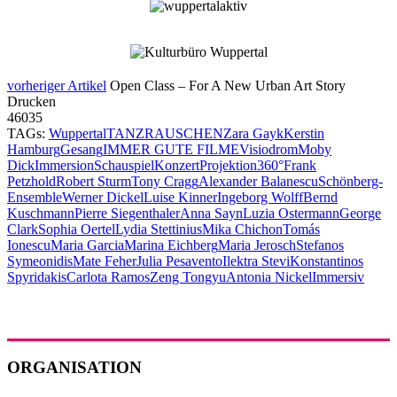
vorheriger Artikel
Open Class – For A New Urban Art Story
Drucken
46035
TAGs:
Wuppertal
TANZRAUSCHEN
Zara Gayk
Kerstin
Hamburg
Gesang
IMMER GUTE FILME
Visiodrom
Moby
Dick
Immersion
Schauspiel
Konzert
Projektion
360°
Frank
Petzhold
Robert Sturm
Tony Cragg
Alexander Balanescu
Schönberg-
Ensemble
Werner Dickel
Luise Kinner
Ingeborg Wolff
Bernd
Kuschmann
Pierre Siegenthaler
Anna Sayn
Luzia Ostermann
George
Clark
Sophia Oertel
Lydia Stettinius
Mika Chichon
Tomás
Ionescu
Maria Garcia
Marina Eichberg
Maria Jerosch
Stefanos
Symeonidis
Mate Feher
Julia Pesavento
Ilektra Stevi
Konstantinos
Spyridakis
Carlota Ramos
Zeng Tongyu
Antonia Nickel
Immersiv
ORGANISATION