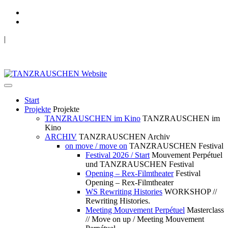
|
TANZRAUSCHEN Wuppertal
we live future now
Start
Projekte
Projekte
TANZRAUSCHEN im Kino
TANZRAUSCHEN im
Kino
ARCHIV
TANZRAUSCHEN Archiv
on move / move on
TANZRAUSCHEN Festival
Festival 2026 / Start
Mouvement Perpétuel
und TANZRAUSCHEN Festival
Opening – Rex-Filmtheater
Festival
Opening – Rex-Filmtheater
WS Rewriting Histories
WORKSHOP //
Rewriting Histories.
Meeting Mouvement Perpétuel
Masterclass
// Move on up / Meeting Mouvement