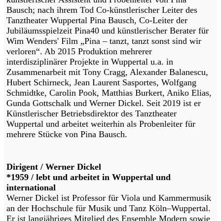
Bausch; nach ihrem Tod Co-künstlerischer Leiter des
Tanztheater Wuppertal Pina Bausch, Co-Leiter der
Jubiläumsspielzeit Pina40 und künstlerischer Berater für
Wim Wenders' Film „Pina – tanzt, tanzt sonst sind wir
verloren“. Ab 2015 Produktion mehrerer
interdisziplinärer Projekte in Wuppertal u.a. in
Zusammenarbeit mit Tony Cragg, Alexander Balanescu,
Hubert Schirneck, Jean Laurent Sasportes, Wolfgang
Schmidtke, Carolin Pook, Matthias Burkert, Aniko Elias,
Gunda Gottschalk und Werner Dickel. Seit 2019 ist er
Künstlerischer Betriebsdirektor des Tanztheater
Wuppertal und arbeitet weiterhin als Probenleiter für
mehrere Stücke von Pina Bausch.
Dirigent / Werner Dickel
*1959 / lebt und arbeitet in Wuppertal und
international
Werner Dickel ist Professor für Viola und Kammermusik
an der Hochschule für Musik und Tanz Köln–Wuppertal.
Er ist langjähriges Mitglied des Ensemble Modern sowie