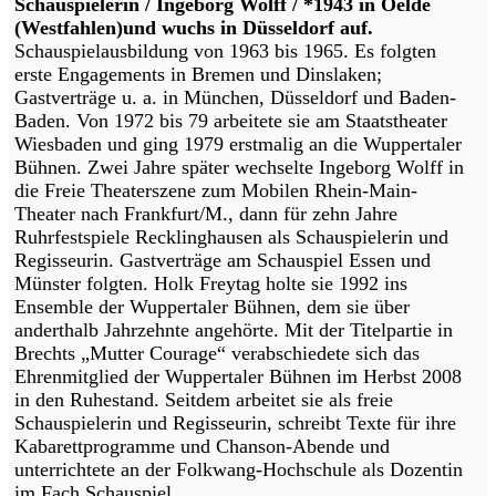
Schauspielerin / Ingeborg Wolff / *1943 in Oelde
(Westfahlen)und wuchs in Düsseldorf auf.
Schauspielausbildung von 1963 bis 1965. Es folgten
erste Engagements in Bremen und Dinslaken;
Gastverträge u. a. in München, Düsseldorf und Baden-
Baden. Von 1972 bis 79 arbeitete sie am Staatstheater
Wiesbaden und ging 1979 erstmalig an die Wuppertaler
Bühnen. Zwei Jahre später wechselte Ingeborg Wolff in
die Freie Theaterszene zum Mobilen Rhein-Main-
Theater nach Frankfurt/M., dann für zehn Jahre
Ruhrfestspiele Recklinghausen als Schauspielerin und
Regisseurin. Gastverträge am Schauspiel Essen und
Münster folgten. Holk Freytag holte sie 1992 ins
Ensemble der Wuppertaler Bühnen, dem sie über
anderthalb Jahrzehnte angehörte. Mit der Titelpartie in
Brechts „Mutter Courage“ verabschiedete sich das
Ehrenmitglied der Wuppertaler Bühnen im Herbst 2008
in den Ruhestand. Seitdem arbeitet sie als freie
Schauspielerin und Regisseurin, schreibt Texte für ihre
Kabarettprogramme und Chanson-Abende und
unterrichtete an der Folkwang-Hochschule als Dozentin
im Fach Schauspiel.