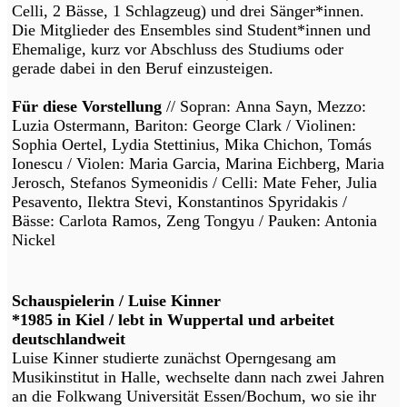
Celli, 2 Bässe, 1 Schlagzeug) und drei Sänger*innen.
Die Mitglieder des Ensembles sind Student*innen und
Ehemalige, kurz vor Abschluss des Studiums oder
gerade dabei in den Beruf einzusteigen.
Für diese Vorstellung
// Sopran: Anna Sayn, Mezzo:
Luzia Ostermann, Bariton: George Clark / Violinen:
Sophia Oertel, Lydia Stettinius, Mika Chichon, Tomás
Ionescu / Violen: Maria Garcia, Marina Eichberg, Maria
Jerosch, Stefanos Symeonidis / Celli: Mate Feher, Julia
Pesavento, Ilektra Stevi, Konstantinos Spyridakis /
Bässe: Carlota Ramos, Zeng Tongyu / Pauken: Antonia
Nickel
Schauspielerin / Luise Kinner
*1985 in Kiel / lebt in Wuppertal und arbeitet
deutschlandweit
Luise Kinner studierte zunächst Operngesang am
Musikinstitut in Halle, wechselte dann nach zwei Jahren
an die Folkwang Universität Essen/Bochum, wo sie ihr