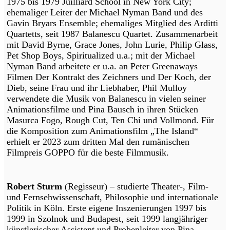
1975 bis 1979 Juilliard School in New York City;
ehemaliger Leiter der Michael Nyman Band und des
Gavin Bryars Ensemble; ehemaliges Mitglied des Arditti
Quartetts, seit 1987 Balanescu Quartet. Zusammenarbeit
mit David Byrne, Grace Jones, John Lurie, Philip Glass,
Pet Shop Boys, Spiritualized u.a.; mit der Michael
Nyman Band arbeitete er u.a. an Peter Greenaways
Filmen Der Kontrakt des Zeichners und Der Koch, der
Dieb, seine Frau und ihr Liebhaber, Phil Mulloy
verwendete die Musik von Balanescu in vielen seiner
Animationsfilme und Pina Bausch in ihren Stücken
Masurca Fogo, Rough Cut, Ten Chi und Vollmond. Für
die Komposition zum Animationsfilm „The Island“
erhielt er 2023 zum dritten Mal den rumänischen
Filmpreis GOPPO für die beste Filmmusik.
Robert Sturm
(Regisseur) – studierte Theater-, Film-
und Fernsehwissenschaft, Philosophie und internationale
Politik in Köln. Erste eigene Inszenierungen 1997 bis
1999 in Szolnok und Budapest, seit 1999 langjähriger
künstlerischer Assistent und Probenleiter von Pina