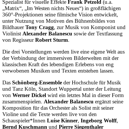
Spezialist für visuelle Effekte
Frank Petzold
(u.a.
„Matrix“, „Im Westen nichts Neues“) in großflächigen
360°-Projektionen seine filmische Vision entwickelt,
unter Nutzung von Motiven des Bühnenbildes von
Bildhauer
Tony Cragg
, zur Musik von Komponist und
Violinist
Alexander Balanescu
sowie der Textfassung
von Regisseur
Robert Sturm
.
Die drei Vorstellungen werden live eine eigene Welt aus
der Verbindung der immersiven Bilderwelten mit der
klassischen Kraft des lebendigen Erlebens von eng
verwobenen Musiken und Texten entstehen lassen.
Das
Schönberg-Ensemble
der Hochschule für Musik
und Tanz Köln, Standort Wuppertal unter der Leitung
von
Werner Dickel
wird ein letztes Mal in dieser Form
zusammenspielen.
Alexander Balanescu
ergänzt seine
Komposition für das Orchester als Solist mit seiner
Violine und die Texte werden live von den
Schauspieler*Innen
Luise Kinner
,
Ingeborg Wolff
,
Bernd Kuschmann
und
Pierre Siegenthaler