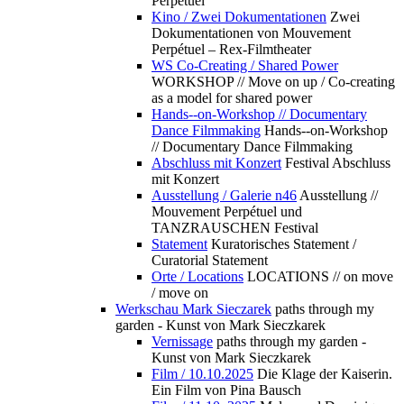
Perpétuel
Kino / Zwei Dokumentationen
Zwei
Dokumentationen von Mouvement
Perpétuel – Rex-Filmtheater
WS Co-Creating / Shared Power
WORKSHOP // Move on up / Co-creating
as a model for shared power
Hands--on-Workshop // Documentary
Dance Filmmaking
Hands--on-Workshop
// Documentary Dance Filmmaking
Abschluss mit Konzert
Festival Abschluss
mit Konzert
Ausstellung / Galerie n46
Ausstellung //
Mouvement Perpétuel und
TANZRAUSCHEN Festival
Statement
Kuratorisches Statement /
Curatorial Statement
Orte / Locations
LOCATIONS // on move
/ move on
Werkschau Mark Sieczarek
paths through my
garden - Kunst von Mark Sieczkarek
Vernissage
paths through my garden -
Kunst von Mark Sieczkarek
Film / 10.10.2025
Die Klage der Kaiserin.
Ein Film von Pina Bausch