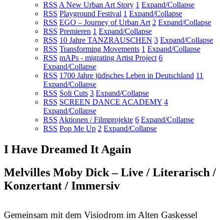
RSS
A New Urban Art Story
1
Expand/Collapse
RSS
Playground Festival
1
Expand/Collapse
RSS
EGO – Journey of Urban Art
2
Expand/Collapse
RSS
Premieren
1
Expand/Collapse
RSS
10 Jahre TANZRAUSCHEN
3
Expand/Collapse
RSS
Transforming Movements
1
Expand/Collapse
RSS
mAPs - migrating Artist Project
6
Expand/Collapse
RSS
1700 Jahre jüdisches Leben in Deutschland
11
Expand/Collapse
RSS
Soli Cuts
3
Expand/Collapse
RSS
SCREEN DANCE ACADEMY
4
Expand/Collapse
RSS
Aktionen / Filmprojekte
6
Expand/Collapse
RSS
Pop Me Up
2
Expand/Collapse
I Have Dreamed It Again
Melvilles Moby Dick – Live / Literarisch /
Konzertant / Immersiv
Gemeinsam mit dem Visiodrom im Alten Gaskessel