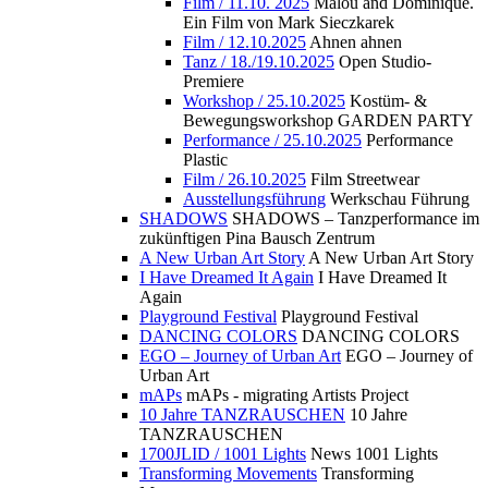
Film / 11.10. 2025
Malou and Dominique.
Ein Film von Mark Sieczkarek
Film / 12.10.2025
Ahnen ahnen
Tanz / 18./19.10.2025
Open Studio-
Premiere
Workshop / 25.10.2025
Kostüm- &
Bewegungsworkshop GARDEN PARTY
Performance / 25.10.2025
Performance
Plastic
Film / 26.10.2025
Film Streetwear
Ausstellungsführung
Werkschau Führung
SHADOWS
SHADOWS – Tanzperformance im
zukünftigen Pina Bausch Zentrum
A New Urban Art Story
A New Urban Art Story
I Have Dreamed It Again
I Have Dreamed It
Again
Playground Festival
Playground Festival
DANCING COLORS
DANCING COLORS
EGO – Journey of Urban Art
EGO – Journey of
Urban Art
mAPs
mAPs - migrating Artists Project
10 Jahre TANZRAUSCHEN
10 Jahre
TANZRAUSCHEN
1700JLID / 1001 Lights
News 1001 Lights
Transforming Movements
Transforming