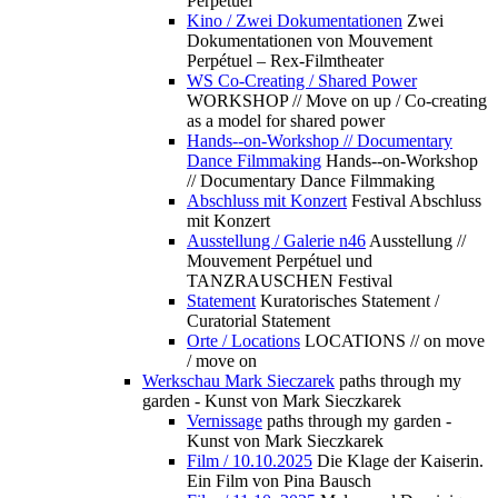
Perpétuel
Kino / Zwei Dokumentationen
Zwei
Dokumentationen von Mouvement
Perpétuel – Rex-Filmtheater
WS Co-Creating / Shared Power
WORKSHOP // Move on up / Co-creating
as a model for shared power
Hands--on-Workshop // Documentary
Dance Filmmaking
Hands--on-Workshop
// Documentary Dance Filmmaking
Abschluss mit Konzert
Festival Abschluss
mit Konzert
Ausstellung / Galerie n46
Ausstellung //
Mouvement Perpétuel und
TANZRAUSCHEN Festival
Statement
Kuratorisches Statement /
Curatorial Statement
Orte / Locations
LOCATIONS // on move
/ move on
Werkschau Mark Sieczarek
paths through my
garden - Kunst von Mark Sieczkarek
Vernissage
paths through my garden -
Kunst von Mark Sieczkarek
Film / 10.10.2025
Die Klage der Kaiserin.
Ein Film von Pina Bausch