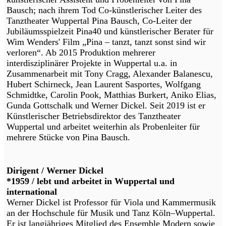
Bausch; nach ihrem Tod Co-künstlerischer Leiter des
Tanztheater Wuppertal Pina Bausch, Co-Leiter der
Jubiläumsspielzeit Pina40 und künstlerischer Berater für
Wim Wenders' Film „Pina – tanzt, tanzt sonst sind wir
verloren“. Ab 2015 Produktion mehrerer
interdisziplinärer Projekte in Wuppertal u.a. in
Zusammenarbeit mit Tony Cragg, Alexander Balanescu,
Hubert Schirneck, Jean Laurent Sasportes, Wolfgang
Schmidtke, Carolin Pook, Matthias Burkert, Aniko Elias,
Gunda Gottschalk und Werner Dickel. Seit 2019 ist er
Künstlerischer Betriebsdirektor des Tanztheater
Wuppertal und arbeitet weiterhin als Probenleiter für
mehrere Stücke von Pina Bausch.
Dirigent / Werner Dickel
*1959 / lebt und arbeitet in Wuppertal und
international
Werner Dickel ist Professor für Viola und Kammermusik
an der Hochschule für Musik und Tanz Köln–Wuppertal.
Er ist langjähriges Mitglied des Ensemble Modern sowie