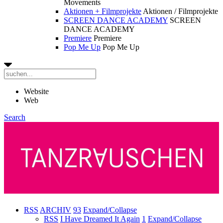
Movements
Aktionen + Filmprojekte
Aktionen / Filmprojekte
SCREEN DANCE ACADEMY
SCREEN
DANCE ACADEMY
Premiere
Premiere
Pop Me Up
Pop Me Up
Website
Web
Search
RSS
ARCHIV
93
Expand/Collapse
RSS
I Have Dreamed It Again
1
Expand/Collapse