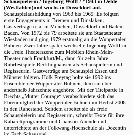
Schauspielerin / Ingeborg Wolff / *1943 in Oelde
(Westfahlen)und wuchs in Düsseldorf auf.
Schauspielausbildung von 1963 bis 1965. Es folgten
erste Engagements in Bremen und Dinslaken;
Gastverträge u. a. in München, Düsseldorf und Baden-
Baden. Von 1972 bis 79 arbeitete sie am Staatstheater
Wiesbaden und ging 1979 erstmalig an die Wuppertaler
Bühnen. Zwei Jahre später wechselte Ingeborg Wolff in
die Freie Theaterszene zum Mobilen Rhein-Main-
Theater nach Frankfurt/M., dann für zehn Jahre
Ruhrfestspiele Recklinghausen als Schauspielerin und
Regisseurin. Gastverträge am Schauspiel Essen und
Münster folgten. Holk Freytag holte sie 1992 ins
Ensemble der Wuppertaler Bühnen, dem sie über
anderthalb Jahrzehnte angehörte. Mit der Titelpartie in
Brechts „Mutter Courage“ verabschiedete sich das
Ehrenmitglied der Wuppertaler Bühnen im Herbst 2008
in den Ruhestand. Seitdem arbeitet sie als freie
Schauspielerin und Regisseurin, schreibt Texte für ihre
Kabarettprogramme und Chanson-Abende und
unterrichtete an der Folkwang-Hochschule als Dozentin
im Fach Schauspiel.