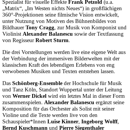
Spezialist für visuelle Effekte
Frank Petzold
(u.a.
„Matrix“, „Im Westen nichts Neues“) in großflächigen
360°-Projektionen seine filmische Vision entwickelt,
unter Nutzung von Motiven des Bühnenbildes von
Bildhauer
Tony Cragg
, zur Musik von Komponist und
Violinist
Alexander Balanescu
sowie der Textfassung
von Regisseur
Robert Sturm
.
Die drei Vorstellungen werden live eine eigene Welt aus
der Verbindung der immersiven Bilderwelten mit der
klassischen Kraft des lebendigen Erlebens von eng
verwobenen Musiken und Texten entstehen lassen.
Das
Schönberg-Ensemble
der Hochschule für Musik
und Tanz Köln, Standort Wuppertal unter der Leitung
von
Werner Dickel
wird ein letztes Mal in dieser Form
zusammenspielen.
Alexander Balanescu
ergänzt seine
Komposition für das Orchester als Solist mit seiner
Violine und die Texte werden live von den
Schauspieler*Innen
Luise Kinner
,
Ingeborg Wolff
,
Bernd Kuschmann
und
Pierre Siegenthaler