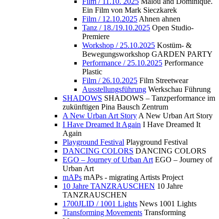
Film / 11.10. 2025
Malou and Dominique.
Ein Film von Mark Sieczkarek
Film / 12.10.2025
Ahnen ahnen
Tanz / 18./19.10.2025
Open Studio-
Premiere
Workshop / 25.10.2025
Kostüm- &
Bewegungsworkshop GARDEN PARTY
Performance / 25.10.2025
Performance
Plastic
Film / 26.10.2025
Film Streetwear
Ausstellungsführung
Werkschau Führung
SHADOWS
SHADOWS – Tanzperformance im
zukünftigen Pina Bausch Zentrum
A New Urban Art Story
A New Urban Art Story
I Have Dreamed It Again
I Have Dreamed It
Again
Playground Festival
Playground Festival
DANCING COLORS
DANCING COLORS
EGO – Journey of Urban Art
EGO – Journey of
Urban Art
mAPs
mAPs - migrating Artists Project
10 Jahre TANZRAUSCHEN
10 Jahre
TANZRAUSCHEN
1700JLID / 1001 Lights
News 1001 Lights
Transforming Movements
Transforming