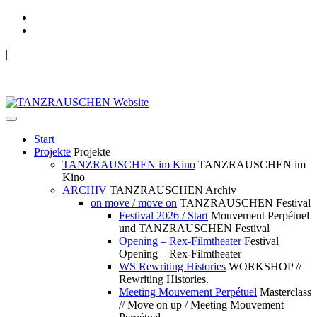
|
TANZRAUSCHEN Wuppertal
we live future now
Start
Projekte
Projekte
TANZRAUSCHEN im Kino
TANZRAUSCHEN im
Kino
ARCHIV
TANZRAUSCHEN Archiv
on move / move on
TANZRAUSCHEN Festival
Festival 2026 / Start
Mouvement Perpétuel
und TANZRAUSCHEN Festival
Opening – Rex-Filmtheater
Festival
Opening – Rex-Filmtheater
WS Rewriting Histories
WORKSHOP //
Rewriting Histories.
Meeting Mouvement Perpétuel
Masterclass
// Move on up / Meeting Mouvement