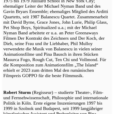
1975 bis 1979 Juilliard School in New York City;
ehemaliger Leiter der Michael Nyman Band und des
Gavin Bryars Ensemble; ehemaliges Mitglied des Arditti
Quartetts, seit 1987 Balanescu Quartet. Zusammenarbeit
mit David Byrne, Grace Jones, John Lurie, Philip Glass,
Pet Shop Boys, Spiritualized u.a.; mit der Michael
Nyman Band arbeitete er u.a. an Peter Greenaways
Filmen Der Kontrakt des Zeichners und Der Koch, der
Dieb, seine Frau und ihr Liebhaber, Phil Mulloy
verwendete die Musik von Balanescu in vielen seiner
Animationsfilme und Pina Bausch in ihren Stücken
Masurca Fogo, Rough Cut, Ten Chi und Vollmond. Für
die Komposition zum Animationsfilm „The Island“
erhielt er 2023 zum dritten Mal den rumänischen
Filmpreis GOPPO für die beste Filmmusik.
Robert Sturm
(Regisseur) – studierte Theater-, Film-
und Fernsehwissenschaft, Philosophie und internationale
Politik in Köln. Erste eigene Inszenierungen 1997 bis
1999 in Szolnok und Budapest, seit 1999 langjähriger
künstlerischer Assistent und Probenleiter von Pina