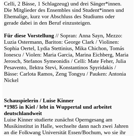
Celli, 2 Bässe, 1 Schlagzeug) und drei Sänger*innen.
Die Mitglieder des Ensembles sind Student*innen und
Ehemalige, kurz vor Abschluss des Studiums oder
gerade dabei in den Beruf einzusteigen.
Für diese Vorstellung
// Sopran: Anna Sayn, Mezzo:
Luzia Ostermann, Bariton: George Clark / Violinen:
Sophia Oertel, Lydia Stettinius, Mika Chichon, Tomás
Ionescu / Violen: Maria Garcia, Marina Eichberg, Maria
Jerosch, Stefanos Symeonidis / Celli: Mate Feher, Julia
Pesavento, Ilektra Stevi, Konstantinos Spyridakis /
Bässe: Carlota Ramos, Zeng Tongyu / Pauken: Antonia
Nickel
Schauspielerin / Luise Kinner
*1985 in Kiel / lebt in Wuppertal und arbeitet
deutschlandweit
Luise Kinner studierte zunächst Operngesang am
Musikinstitut in Halle, wechselte dann nach zwei Jahren
an die Folkwang Universität Essen/Bochum, wo sie ihr