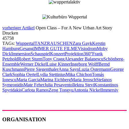
vorheriger Artikel
Open Class – For A New Urban Art Story
Drucken
45758
TAGs:
Wuppertal
TANZRAUSCHEN
Zara Gayk
Kerstin
Hamburg
Gesang
IMMER GUTE FILME
Visiodrom
Moby
Dick
Immersion
Schauspiel
Konzert
Projektion
360°
Frank
Petzhold
Robert Sturm
Tony Cragg
Alexander Balanescu
Schönberg-
Ensemble
Werner Dickel
Luise Kinner
Ingeborg Wolff
Bernd
Kuschmann
Pierre Siegenthaler
Anna Sayn
Luzia Ostermann
George
Clark
Sophia Oertel
Lydia Stettinius
Mika Chichon
Tomás
Ionescu
Maria Garcia
Marina Eichberg
Maria Jerosch
Stefanos
Symeonidis
Mate Feher
Julia Pesavento
Ilektra Stevi
Konstantinos
Spyridakis
Carlota Ramos
Zeng Tongyu
Antonia Nickel
Immersiv
ORGANISATION