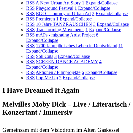
RSS
A New Urban Art Story
1
Expand/Collapse
RSS
Playground Festival
1
Expand/Collapse
RSS
EGO – Journey of Urban Art
2
Expand/Collapse
RSS
Premieren
1
Expand/Collapse
RSS
10 Jahre TANZRAUSCHEN
3
Expand/Collapse
RSS
Transforming Movements
1
Expand/Collapse
RSS
mAPs - migrating Artist Project
6
Expand/Collapse
RSS
1700 Jahre jüdisches Leben in Deutschland
11
Expand/Collapse
RSS
Soli Cuts
3
Expand/Collapse
RSS
SCREEN DANCE ACADEMY
4
Expand/Collapse
RSS
Aktionen / Filmprojekte
6
Expand/Collapse
RSS
Pop Me Up
2
Expand/Collapse
I Have Dreamed It Again
Melvilles Moby Dick – Live / Literarisch /
Konzertant / Immersiv
Gemeinsam mit dem Visiodrom im Alten Gaskessel