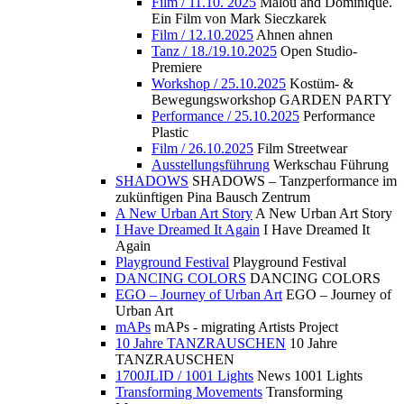
Film / 11.10. 2025
Malou and Dominique.
Ein Film von Mark Sieczkarek
Film / 12.10.2025
Ahnen ahnen
Tanz / 18./19.10.2025
Open Studio-
Premiere
Workshop / 25.10.2025
Kostüm- &
Bewegungsworkshop GARDEN PARTY
Performance / 25.10.2025
Performance
Plastic
Film / 26.10.2025
Film Streetwear
Ausstellungsführung
Werkschau Führung
SHADOWS
SHADOWS – Tanzperformance im
zukünftigen Pina Bausch Zentrum
A New Urban Art Story
A New Urban Art Story
I Have Dreamed It Again
I Have Dreamed It
Again
Playground Festival
Playground Festival
DANCING COLORS
DANCING COLORS
EGO – Journey of Urban Art
EGO – Journey of
Urban Art
mAPs
mAPs - migrating Artists Project
10 Jahre TANZRAUSCHEN
10 Jahre
TANZRAUSCHEN
1700JLID / 1001 Lights
News 1001 Lights
Transforming Movements
Transforming