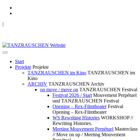
|
TANZRAUSCHEN Wuppertal
we live future now
Start
Projekte
Projekte
TANZRAUSCHEN im Kino
TANZRAUSCHEN im
Kino
ARCHIV
TANZRAUSCHEN Archiv
on move / move on
TANZRAUSCHEN Festival
Festival 2026 / Start
Mouvement Perpétuel
und TANZRAUSCHEN Festival
Opening – Rex-Filmtheater
Festival
Opening – Rex-Filmtheater
WS Rewriting Histories
WORKSHOP //
Rewriting Histories.
Meeting Mouvement Perpétuel
Masterclass
// Move on up / Meeting Mouvement