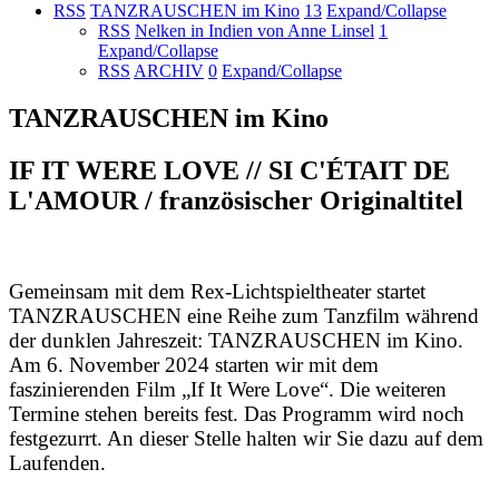
RSS
TANZRAUSCHEN im Kino
13
Expand/Collapse
RSS
Nelken in Indien von Anne Linsel
1
Expand/Collapse
RSS
ARCHIV
0
Expand/Collapse
TANZRAUSCHEN im Kino
IF IT WERE LOVE // SI C'ÉTAIT DE
L'AMOUR / französischer Originaltitel
Gemeinsam mit dem Rex-Lichtspieltheater startet
TANZRAUSCHEN eine Reihe zum Tanzfilm während
der dunklen Jahreszeit: TANZRAUSCHEN im Kino.
Am 6. November 2024 starten wir mit dem
faszinierenden Film „If It Were Love“. Die weiteren
Termine stehen bereits fest. Das Programm wird noch
festgezurrt. An dieser Stelle halten wir Sie dazu auf dem
Laufenden.