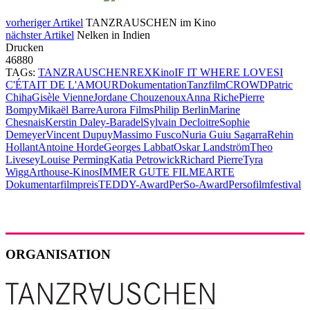
vorheriger Artikel
TANZRAUSCHEN im Kino
nächster Artikel
Nelken in Indien
Drucken
46880
TAGs:
TANZRAUSCHEN
REX
Kino
IF IT WHERE LOVE
SI
C'ÉTAIT DE L'AMOUR
Dokumentation
Tanzfilm
CROWD
Patric
Chiha
Gisèle Vienne
Jordane Chouzenoux
Anna Riche
Pierre
Bompy
Mikaël Barre
Aurora Films
Philip Berlin
Marine
Chesnais
Kerstin Daley-Baradel
Sylvain Decloitre
Sophie
Demeyer
Vincent Dupuy
Massimo Fusco
Nuria Guiu Sagarra
Rehin
Hollant
Antoine Horde
Georges Labbat
Oskar Landström
Theo
Livesey
Louise Perming
Katia Petrowick
Richard Pierre
Tyra
Wigg
Arthouse-Kinos
IMMER GUTE FILME
ARTE
Dokumentarfilmpreis
TEDDY-Award
PerSo-Award
Persofilmfestival
ORGANISATION