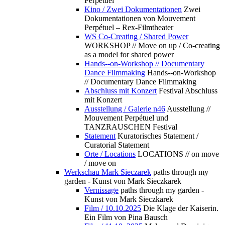
Perpétuel
Kino / Zwei Dokumentationen
Zwei
Dokumentationen von Mouvement
Perpétuel – Rex-Filmtheater
WS Co-Creating / Shared Power
WORKSHOP // Move on up / Co-creating
as a model for shared power
Hands--on-Workshop // Documentary
Dance Filmmaking
Hands--on-Workshop
// Documentary Dance Filmmaking
Abschluss mit Konzert
Festival Abschluss
mit Konzert
Ausstellung / Galerie n46
Ausstellung //
Mouvement Perpétuel und
TANZRAUSCHEN Festival
Statement
Kuratorisches Statement /
Curatorial Statement
Orte / Locations
LOCATIONS // on move
/ move on
Werkschau Mark Sieczarek
paths through my
garden - Kunst von Mark Sieczkarek
Vernissage
paths through my garden -
Kunst von Mark Sieczkarek
Film / 10.10.2025
Die Klage der Kaiserin.
Ein Film von Pina Bausch