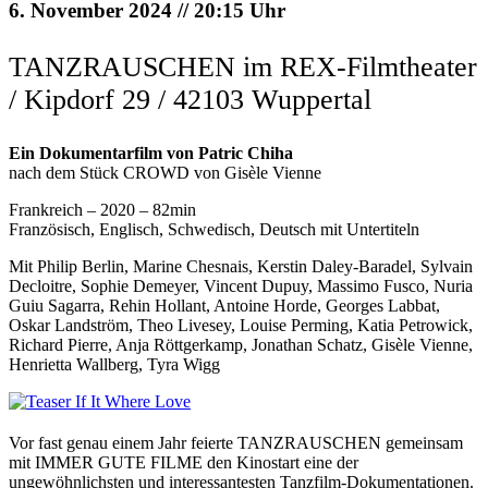
6. November 2024 // 20:15 Uhr
TANZRAUSCHEN im REX-Filmtheater
/ Kipdorf 29 / 42103 Wuppertal
Ein Dokumentarfilm von Patric Chiha
nach dem Stück CROWD von Gisèle Vienne
Frankreich – 2020 – 82min
Französisch, Englisch, Schwedisch, Deutsch mit Untertiteln
Mit Philip Berlin, Marine Chesnais, Kerstin Daley-Baradel, Sylvain
Decloitre, Sophie Demeyer, Vincent Dupuy, Massimo Fusco, Nuria
Guiu Sagarra, Rehin Hollant, Antoine Horde, Georges Labbat,
Oskar Landström, Theo Livesey, Louise Perming, Katia Petrowick,
Richard Pierre, Anja Röttgerkamp, Jonathan Schatz, Gisèle Vienne,
Henrietta Wallberg, Tyra Wigg
Vor fast genau einem Jahr feierte TANZRAUSCHEN gemeinsam
mit IMMER GUTE FILME den Kinostart eine der
ungewöhnlichsten und interessantesten Tanzfilm-Dokumentationen.