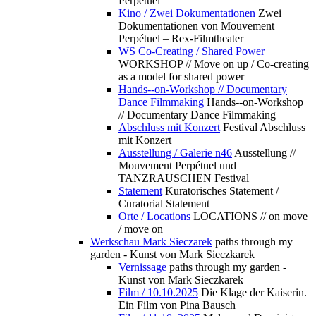
Perpétuel
Kino / Zwei Dokumentationen
Zwei
Dokumentationen von Mouvement
Perpétuel – Rex-Filmtheater
WS Co-Creating / Shared Power
WORKSHOP // Move on up / Co-creating
as a model for shared power
Hands--on-Workshop // Documentary
Dance Filmmaking
Hands--on-Workshop
// Documentary Dance Filmmaking
Abschluss mit Konzert
Festival Abschluss
mit Konzert
Ausstellung / Galerie n46
Ausstellung //
Mouvement Perpétuel und
TANZRAUSCHEN Festival
Statement
Kuratorisches Statement /
Curatorial Statement
Orte / Locations
LOCATIONS // on move
/ move on
Werkschau Mark Sieczarek
paths through my
garden - Kunst von Mark Sieczkarek
Vernissage
paths through my garden -
Kunst von Mark Sieczkarek
Film / 10.10.2025
Die Klage der Kaiserin.
Ein Film von Pina Bausch