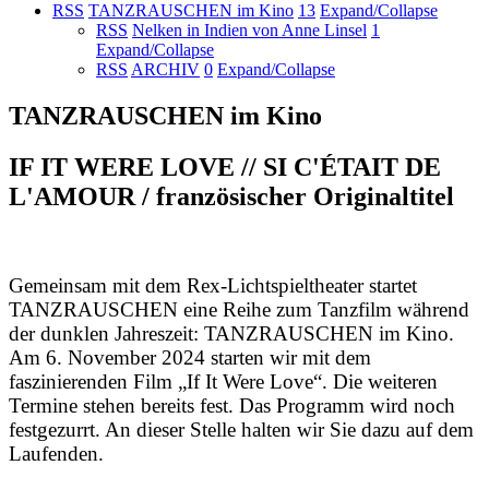
RSS
TANZRAUSCHEN im Kino
13
Expand/Collapse
RSS
Nelken in Indien von Anne Linsel
1
Expand/Collapse
RSS
ARCHIV
0
Expand/Collapse
TANZRAUSCHEN im Kino
IF IT WERE LOVE // SI C'ÉTAIT DE
L'AMOUR / französischer Originaltitel
Gemeinsam mit dem Rex-Lichtspieltheater startet
TANZRAUSCHEN eine Reihe zum Tanzfilm während
der dunklen Jahreszeit: TANZRAUSCHEN im Kino.
Am 6. November 2024 starten wir mit dem
faszinierenden Film „If It Were Love“. Die weiteren
Termine stehen bereits fest. Das Programm wird noch
festgezurrt. An dieser Stelle halten wir Sie dazu auf dem
Laufenden.