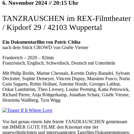
6. November 2024 // 20:15 Uhr
TANZRAUSCHEN im REX-Filmtheater
/ Kipdorf 29 / 42103 Wuppertal
Ein Dokumentarfilm von Patric Chiha
nach dem Stück CROWD von Gisèle Vienne
Frankreich – 2020 – 82min
Französisch, Englisch, Schwedisch, Deutsch mit Untertiteln
Mit Philip Berlin, Marine Chesnais, Kerstin Daley-Baradel, Sylvain
Decloitre, Sophie Demeyer, Vincent Dupuy, Massimo Fusco, Nuria
Guiu Sagarra, Rehin Hollant, Antoine Horde, Georges Labbat,
Oskar Landström, Theo Livesey, Louise Perming, Katia Petrowick,
Richard Pierre, Anja Röttgerkamp, Jonathan Schatz, Gisèle Vienne,
Henrietta Wallberg, Tyra Wigg
Vor fast genau einem Jahr feierte TANZRAUSCHEN gemeinsam
mit IMMER GUTE FILME den Kinostart eine der
ungewöhnlichsten und interessantesten Tanzfilm-Dokumentationen.