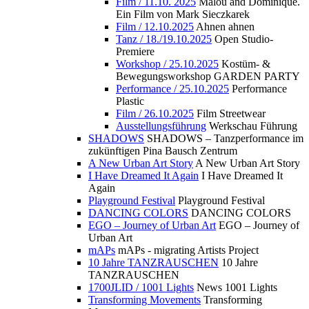
Film / 11.10. 2025
Malou and Dominique.
Ein Film von Mark Sieczkarek
Film / 12.10.2025
Ahnen ahnen
Tanz / 18./19.10.2025
Open Studio-
Premiere
Workshop / 25.10.2025
Kostüm- &
Bewegungsworkshop GARDEN PARTY
Performance / 25.10.2025
Performance
Plastic
Film / 26.10.2025
Film Streetwear
Ausstellungsführung
Werkschau Führung
SHADOWS
SHADOWS – Tanzperformance im
zukünftigen Pina Bausch Zentrum
A New Urban Art Story
A New Urban Art Story
I Have Dreamed It Again
I Have Dreamed It
Again
Playground Festival
Playground Festival
DANCING COLORS
DANCING COLORS
EGO – Journey of Urban Art
EGO – Journey of
Urban Art
mAPs
mAPs - migrating Artists Project
10 Jahre TANZRAUSCHEN
10 Jahre
TANZRAUSCHEN
1700JLID / 1001 Lights
News 1001 Lights
Transforming Movements
Transforming