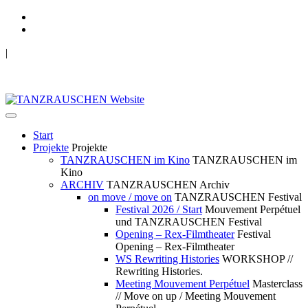
|
TANZRAUSCHEN Wuppertal
we live future now
Start
Projekte
Projekte
TANZRAUSCHEN im Kino
TANZRAUSCHEN im
Kino
ARCHIV
TANZRAUSCHEN Archiv
on move / move on
TANZRAUSCHEN Festival
Festival 2026 / Start
Mouvement Perpétuel
und TANZRAUSCHEN Festival
Opening – Rex-Filmtheater
Festival
Opening – Rex-Filmtheater
WS Rewriting Histories
WORKSHOP //
Rewriting Histories.
Meeting Mouvement Perpétuel
Masterclass
// Move on up / Meeting Mouvement