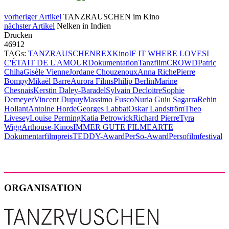
vorheriger Artikel
TANZRAUSCHEN im Kino
nächster Artikel
Nelken in Indien
Drucken
46912
TAGs:
TANZRAUSCHEN
REX
Kino
IF IT WHERE LOVE
SI
C'ÉTAIT DE L'AMOUR
Dokumentation
Tanzfilm
CROWD
Patric
Chiha
Gisèle Vienne
Jordane Chouzenoux
Anna Riche
Pierre
Bompy
Mikaël Barre
Aurora Films
Philip Berlin
Marine
Chesnais
Kerstin Daley-Baradel
Sylvain Decloitre
Sophie
Demeyer
Vincent Dupuy
Massimo Fusco
Nuria Guiu Sagarra
Rehin
Hollant
Antoine Horde
Georges Labbat
Oskar Landström
Theo
Livesey
Louise Perming
Katia Petrowick
Richard Pierre
Tyra
Wigg
Arthouse-Kinos
IMMER GUTE FILME
ARTE
Dokumentarfilmpreis
TEDDY-Award
PerSo-Award
Persofilmfestival
ORGANISATION