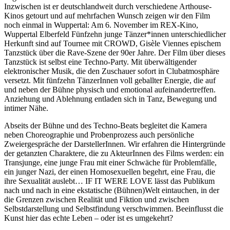
Inzwischen ist er deutschlandweit durch verschiedene Arthouse-
Kinos getourt und auf mehrfachen Wunsch zeigen wir den Film
noch einmal in Wuppertal: Am 6. November im REX-Kino,
Wuppertal Elberfeld Fünfzehn junge Tänzer*innen unterschiedlicher
Herkunft sind auf Tournee mit CROWD, Gisèle Viennes epischem
Tanzstück über die Rave-Szene der 90er Jahre. Der Film über dieses
Tanzstück ist selbst eine Techno-Party. Mit überwältigender
elektronischer Musik, die den Zuschauer sofort in Clubatmosphäre
versetzt. Mit fünfzehn TänzerInnen voll geballter Energie, die auf
und neben der Bühne physisch und emotional aufeinandertreffen.
Anziehung und Ablehnung entladen sich in Tanz, Bewegung und
intimer Nähe.
Abseits der Bühne und des Techno-Beats begleitet die Kamera
neben Choreographie und Probenprozess auch persönliche
Zweiergespräche der DarstellerInnen. Wir erfahren die Hintergründe
der getanzten Charaktere, die zu AkteurInnen des Films werden: ein
Transjunge, eine junge Frau mit einer Schwäche für Problemfälle,
ein junger Nazi, der einen Homosexuellen begehrt, eine Frau, die
ihre Sexualität auslebt… IF IT WERE LOVE lässt das Publikum
nach und nach in eine ekstatische (Bühnen)Welt eintauchen, in der
die Grenzen zwischen Realität und Fiktion und zwischen
Selbstdarstellung und Selbstfindung verschwimmen. Beeinflusst die
Kunst hier das echte Leben – oder ist es umgekehrt?