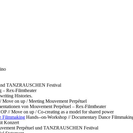
ino
l und TANZRAUSCHEN Festival
g – Rex-Filmtheater
ting Histories.
 // Move on up / Meeting Mouvement Perpétuel
ntationen von Mouvement Perpétuel – Rex-Filmtheater
// Move on up / Co-creating as a model for shared power
e Filmmaking
Hands--on-Workshop // Documentary Dance Filmmakin
it Konzert
Mouvement Perpétuel und TANZRAUSCHEN Festival