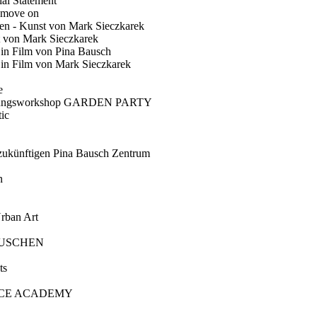
ial Statement
 move on
en - Kunst von Mark Sieczkarek
t von Mark Sieczkarek
Ein Film von Pina Bausch
in Film von Mark Sieczkarek
e
gungsworkshop GARDEN PARTY
ic
künftigen Pina Bausch Zentrum
n
rban Art
AUSCHEN
ts
CE ACADEMY