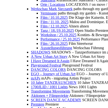
Statement
Kuratorisches Statement / Curator
Orte / Locations
LOCATIONS // on move /
Werkschau Mark Sieczarek
paths through my gard
Vernissage
paths through my garden - Kuns
Film / 10.10.2025
Die Klage der Kaiserin. 
Film / 11.10. 2025
Malou and Dominique. E
Film / 12.10.2025
Ahnen ahnen
Tanz / 18./19.10.2025
Open Studio-Premier
Workshop / 25.10.2025
Kostüm- & Bewe
Performance / 25.10.2025
Performance Plast
Film / 26.10.2025
Film Streetwear
Ausstellungsführung
Werkschau Führung
SHADOWS
SHADOWS – Tanzperformance im zu
A New Urban Art Story
A New Urban Art Story
I Have Dreamed It Again
I Have Dreamed It Agai
Playground Festival
Playground Festival
DANCING COLORS
DANCING COLORS
EGO – Journey of Urban Art
EGO – Journey of U
mAPs
mAPs - migrating Artists Project
10 Jahre TANZRAUSCHEN
10 Jahre TANZR
1700JLID / 1001 Lights
News 1001 Lights
Transforming Movements
Transforming Movemen
Aktionen + Filmprojekte
Aktionen / Filmprojekte
SCREEN DANCE ACADEMY
SCREEN DAN
Premiere
Premiere