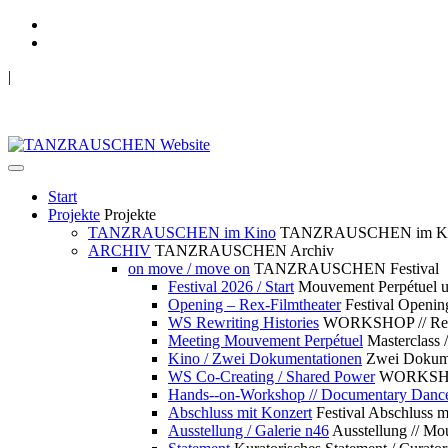
|
TANZRAUSCHEN Wuppertal
we live future now
Start
Projekte
Projekte
TANZRAUSCHEN im Kino
TANZRAUSCHEN im K
ARCHIV
TANZRAUSCHEN Archiv
on move / move on
TANZRAUSCHEN Festival
Festival 2026 / Start
Mouvement Perpétue
Opening – Rex-Filmtheater
Festival Openin
WS Rewriting Histories
WORKSHOP // Rewri
Meeting Mouvement Perpétuel
Masterclass
Kino / Zwei Dokumentationen
Zwei Dokume
WS Co-Creating / Shared Power
WORKSHOP 
Hands--on-Workshop // Documentary Danc
Abschluss mit Konzert
Festival Abschluss m
Ausstellung / Galerie n46
Ausstellung // 