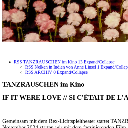
RSS
TANZRAUSCHEN im Kino
13
Expand/Collapse
RSS
Nelken in Indien von Anne Linsel
1
Expand/Collap
RSS
ARCHIV
0
Expand/Collapse
TANZRAUSCHEN im Kino
IF IT WERE LOVE // SI C'ÉTAIT DE L'AMO
Gemeinsam mit dem Rex-Lichtspieltheater startet TA
November 2024 starten wir mit dem faszinierenden Film „I