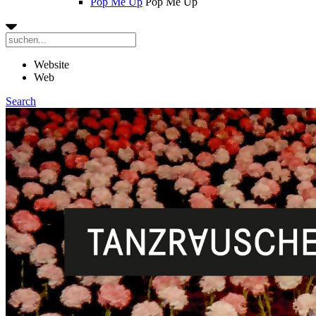
Pop Me Up
Pop Me Up
Website
Web
Search