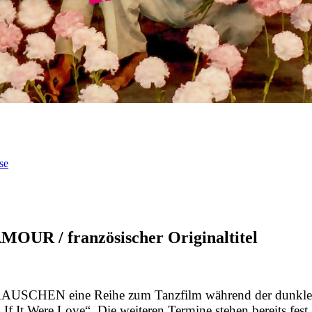
se
UR / französischer Originaltitel
NZRAUSCHEN eine Reihe zum Tanzfilm während der dun
f It Were Love“. Die weiteren Termine stehen bereits fest