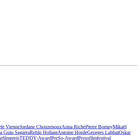
èle Vienne
Jordane Chouzenoux
Anna Riche
Pierre Bompy
Mikaël
a Guiu Sagarra
Rehin Hollant
Antoine Horde
Georges Labbat
Oskar
filmpreis
TEDDY-Award
PerSo-Award
Persofilmfestival