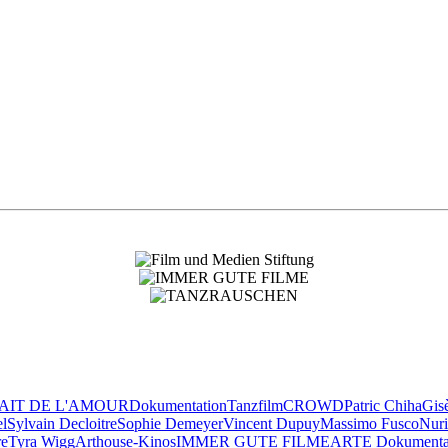
TAIT DE L'AMOUR
Dokumentation
Tanzfilm
CROWD
Patric Chiha
Gis
el
Sylvain Decloitre
Sophie Demeyer
Vincent Dupuy
Massimo Fusco
Nuri
re
Tyra Wigg
Arthouse-Kinos
IMMER GUTE FILME
ARTE Dokumentar