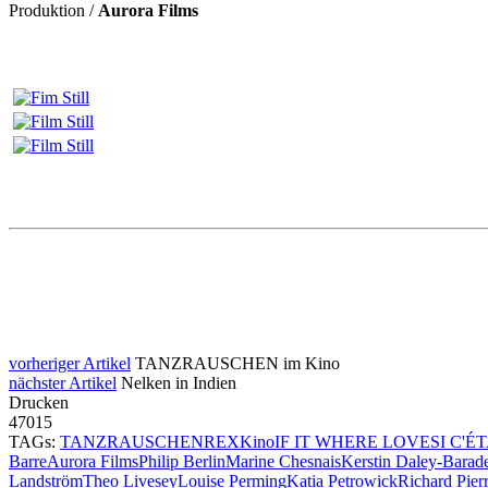
Produktion /
Aurora Films
vorheriger Artikel
TANZRAUSCHEN im Kino
nächster Artikel
Nelken in Indien
Drucken
47015
TAGs:
TANZRAUSCHEN
REX
Kino
IF IT WHERE LOVE
SI C'É
Barre
Aurora Films
Philip Berlin
Marine Chesnais
Kerstin Daley-Barad
Landström
Theo Livesey
Louise Perming
Katia Petrowick
Richard Pier