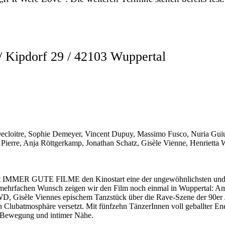
ipdorf 29 / 42103 Wuppertal
 Decloitre, Sophie Demeyer, Vincent Dupuy, Massimo Fusco, Nuria Gui
Pierre, Anja Röttgerkamp, Jonathan Schatz, Gisèle Vienne, Henrietta 
MMER GUTE FILME den Kinostart eine der ungewöhnlichsten und int
f mehrfachen Wunsch zeigen wir den Film noch einmal in Wuppertal: 
, Gisèle Viennes epischem Tanzstück über die Rave-Szene der 90er Jah
in Clubatmosphäre versetzt. Mit fünfzehn TänzerInnen voll geballter E
, Bewegung und intimer Nähe.