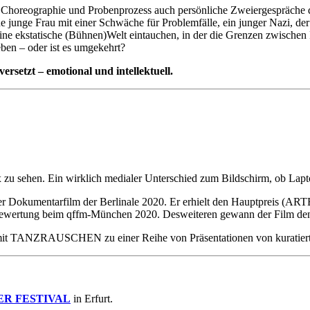
Choreographie und Probenprozess auch persönliche Zweiergespräche der
e junge Frau mit einer Schwäche für Problemfälle, ein junger Nazi, der
 ekstatische (Bühnen)Welt eintauchen, in der die Grenzen zwischen R
ben – oder ist es umgekehrt?
setzt – emotional und intellektuell.
x zu sehen. Ein wirklich medialer Unterschied zum Bildschirm, ob La
r Dokumentarfilm der Berlinale 2020. Er erhielt den Hauptpreis (AR
wertung beim qffm-München 2020. Desweiteren gewann der Film den P
inos mit TANZRAUSCHEN zu einer Reihe von Präsentationen von kur
ER FESTIVAL
in Erfurt.