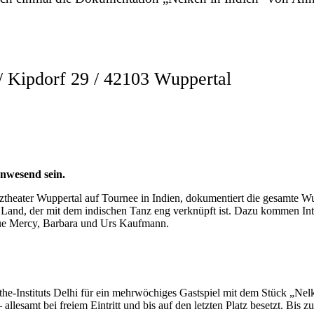
ipdorf 29 / 42103 Wuppertal
nwesend sein.
theater Wuppertal auf Tournee in Indien, dokumentiert die gesamte Wup
g im Land, der mit dem indischen Tanz eng verknüpft ist. Dazu kommen 
que Mercy, Barbara und Urs Kaufmann.
he-Instituts Delhi für ein mehrwöchiges Gastspiel mit dem Stück „Nelk
llesamt bei freiem Eintritt und bis auf den letzten Platz besetzt. Bis