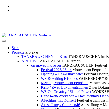
|
TANZRAUSCHEN Wuppertal
we live future now
Start
Projekte
Projekte
TANZRAUSCHEN im Kino
TANZRAUSCHEN im K
ARCHIV
TANZRAUSCHEN Archiv
on move / move on
TANZRAUSCHEN Festival
Festival 2026 / Start
Mouvement Perpétue
Opening – Rex-Filmtheater
Festival Openin
WS Rewriting Histories
WORKSHOP // Rewri
Meeting Mouvement Perpétuel
Masterclass
Kino / Zwei Dokumentationen
Zwei Dokume
WS Co-Creating / Shared Power
WORKSHOP 
Hands--on-Workshop // Documentary Danc
Abschluss mit Konzert
Festival Abschluss m
Ausstellung / Galerie n46
Ausstellung // 