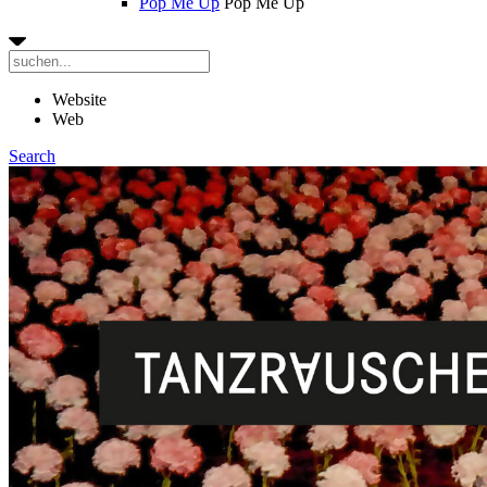
Pop Me Up
Pop Me Up
Website
Web
Search