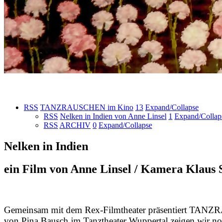
RSS
TANZRAUSCHEN im Kino
13
Expand/Collapse
RSS
Nelken in Indien von Anne Linsel
1
Expand/Collap
RSS
ARCHIV
0
Expand/Collapse
Nelken in Indien
ein Film von Anne Linsel / Kamera Klaus
Gemeinsam mit dem Rex-Filmtheater präsentiert TAN
von Pina Bausch im Tanztheater Wuppertal zeigen wir n