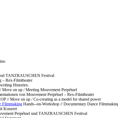
ino
l und TANZRAUSCHEN Festival
g – Rex-Filmtheater
ting Histories.
 // Move on up / Meeting Mouvement Perpétuel
ntationen von Mouvement Perpétuel – Rex-Filmtheater
// Move on up / Co-creating as a model for shared power
e Filmmaking
Hands--on-Workshop // Documentary Dance Filmmakin
it Konzert
Mouvement Perpétuel und TANZRAUSCHEN Festival