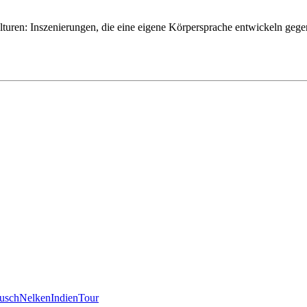
turen: Inszenierungen, die eine eigene Körpersprache entwickeln geg
usch
Nelken
Indien
Tour