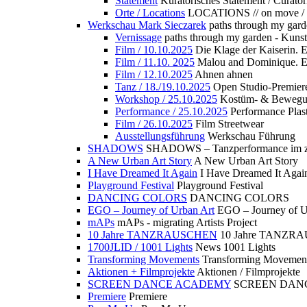
Statement
Kuratorisches Statement / Curator
Orte / Locations
LOCATIONS // on move /
Werkschau Mark Sieczarek
paths through my gard
Vernissage
paths through my garden - Kuns
Film / 10.10.2025
Die Klage der Kaiserin. 
Film / 11.10. 2025
Malou and Dominique. E
Film / 12.10.2025
Ahnen ahnen
Tanz / 18./19.10.2025
Open Studio-Premier
Workshop / 25.10.2025
Kostüm- & Bewe
Performance / 25.10.2025
Performance Plast
Film / 26.10.2025
Film Streetwear
Ausstellungsführung
Werkschau Führung
SHADOWS
SHADOWS – Tanzperformance im zu
A New Urban Art Story
A New Urban Art Story
I Have Dreamed It Again
I Have Dreamed It Agai
Playground Festival
Playground Festival
DANCING COLORS
DANCING COLORS
EGO – Journey of Urban Art
EGO – Journey of U
mAPs
mAPs - migrating Artists Project
10 Jahre TANZRAUSCHEN
10 Jahre TANZR
1700JLID / 1001 Lights
News 1001 Lights
Transforming Movements
Transforming Movemen
Aktionen + Filmprojekte
Aktionen / Filmprojekte
SCREEN DANCE ACADEMY
SCREEN DAN
Premiere
Premiere