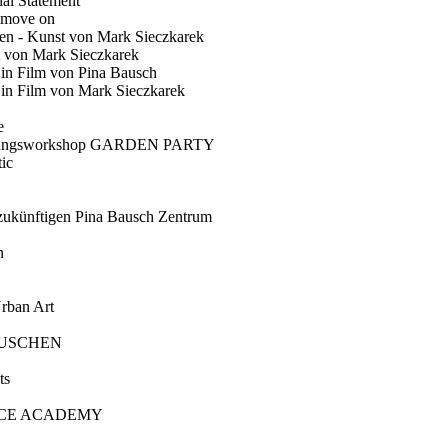
ial Statement
 move on
en - Kunst von Mark Sieczkarek
t von Mark Sieczkarek
Ein Film von Pina Bausch
in Film von Mark Sieczkarek
e
gungsworkshop GARDEN PARTY
ic
künftigen Pina Bausch Zentrum
n
rban Art
AUSCHEN
ts
CE ACADEMY