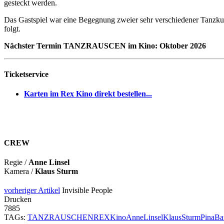
gesteckt werden.
Das Gastspiel war eine Begegnung zweier sehr verschiedener Tanzkul
folgt.
Nächster Termin TANZRAUSCEN im Kino: Oktober 2026
Ticketservice
Karten im Rex Kino direkt bestellen...
CREW
Regie /
Anne Linsel
Kamera /
Klaus Sturm
vorheriger Artikel
Invisible People
Drucken
7885
TAGs:
TANZRAUSCHEN
REX
Kino
AnneLinsel
KlausSturm
PinaBa