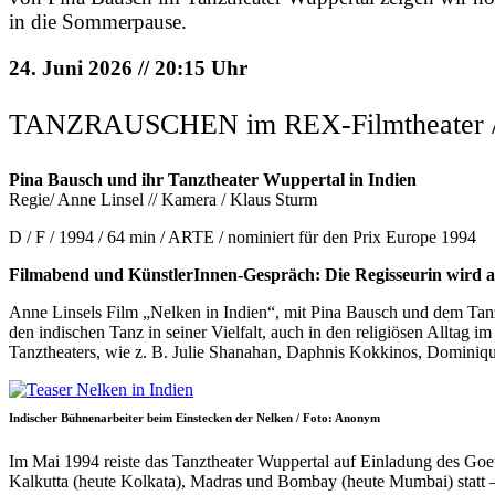
in die Sommerpause.
24. Juni 2026 // 20:15 Uhr
TANZRAUSCHEN im REX-Filmtheater / K
Pina Bausch und ihr Tanztheater Wuppertal in Indien
Regie/ Anne Linsel // Kamera / Klaus Sturm
D / F / 1994 / 64 min / ARTE / nominiert für den Prix Europe 1994
Filmabend und KünstlerInnen-Gespräch: Die Regisseurin wird a
Anne Linsels Film „Nelken in Indien“, mit Pina Bausch und dem Tanz
den indischen Tanz in seiner Vielfalt, auch in den religiösen Allta
Tanztheaters, wie z. B. Julie Shanahan, Daphnis Kokkinos, Domini
Indischer Bühnenarbeiter beim Einstecken der Nelken / Foto: Anonym
Im Mai 1994 reiste das Tanztheater Wuppertal auf Einladung des Goet
Kalkutta (heute Kolkata), Madras und Bombay (heute Mumbai) statt – a