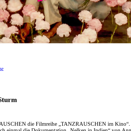
se
 Sturm
ZRAUSCHEN die Filmreihe „TANZRAUSCHEN im Kino“. Aus
och einmal die Dokumentation „Nelken in Indien“ von Ann