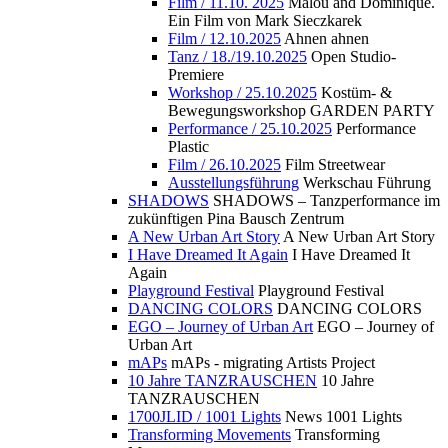
Film / 11.10. 2025
Malou and Dominique.
Ein Film von Mark Sieczkarek
Film / 12.10.2025
Ahnen ahnen
Tanz / 18./19.10.2025
Open Studio-
Premiere
Workshop / 25.10.2025
Kostüm- &
Bewegungsworkshop GARDEN PARTY
Performance / 25.10.2025
Performance
Plastic
Film / 26.10.2025
Film Streetwear
Ausstellungsführung
Werkschau Führung
SHADOWS
SHADOWS – Tanzperformance im
zukünftigen Pina Bausch Zentrum
A New Urban Art Story
A New Urban Art Story
I Have Dreamed It Again
I Have Dreamed It
Again
Playground Festival
Playground Festival
DANCING COLORS
DANCING COLORS
EGO – Journey of Urban Art
EGO – Journey of
Urban Art
mAPs
mAPs - migrating Artists Project
10 Jahre TANZRAUSCHEN
10 Jahre
TANZRAUSCHEN
1700JLID / 1001 Lights
News 1001 Lights
Transforming Movements
Transforming