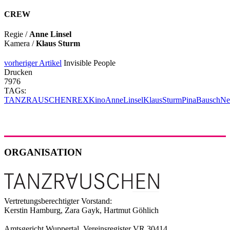
CREW
Regie /
Anne Linsel
Kamera /
Klaus Sturm
vorheriger Artikel
Invisible People
Drucken
7976
TAGs:
TANZRAUSCHEN
REX
Kino
AnneLinsel
KlausSturm
PinaBausch
Ne
ORGANISATION
Vertretungsberechtigter Vorstand:
Kerstin Hamburg, Zara Gayk, Hartmut Göhlich
Amtsgericht Wuppertal, Vereinsregister VR 30414