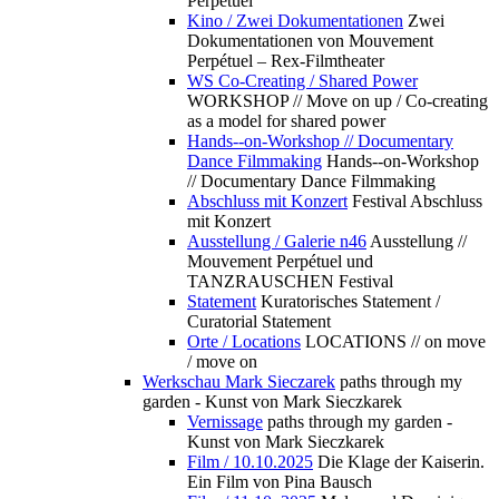
Perpétuel
Kino / Zwei Dokumentationen
Zwei
Dokumentationen von Mouvement
Perpétuel – Rex-Filmtheater
WS Co-Creating / Shared Power
WORKSHOP // Move on up / Co-creating
as a model for shared power
Hands--on-Workshop // Documentary
Dance Filmmaking
Hands--on-Workshop
// Documentary Dance Filmmaking
Abschluss mit Konzert
Festival Abschluss
mit Konzert
Ausstellung / Galerie n46
Ausstellung //
Mouvement Perpétuel und
TANZRAUSCHEN Festival
Statement
Kuratorisches Statement /
Curatorial Statement
Orte / Locations
LOCATIONS // on move
/ move on
Werkschau Mark Sieczarek
paths through my
garden - Kunst von Mark Sieczkarek
Vernissage
paths through my garden -
Kunst von Mark Sieczkarek
Film / 10.10.2025
Die Klage der Kaiserin.
Ein Film von Pina Bausch