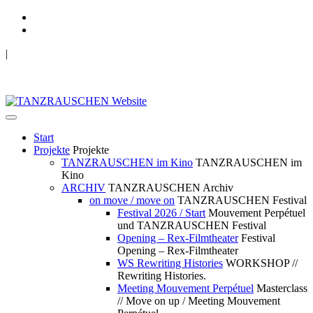
|
TANZRAUSCHEN Wuppertal
we live future now
Start
Projekte
Projekte
TANZRAUSCHEN im Kino
TANZRAUSCHEN im
Kino
ARCHIV
TANZRAUSCHEN Archiv
on move / move on
TANZRAUSCHEN Festival
Festival 2026 / Start
Mouvement Perpétuel
und TANZRAUSCHEN Festival
Opening – Rex-Filmtheater
Festival
Opening – Rex-Filmtheater
WS Rewriting Histories
WORKSHOP //
Rewriting Histories.
Meeting Mouvement Perpétuel
Masterclass
// Move on up / Meeting Mouvement