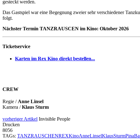
gesteckt werden.
Das Gastspiel war eine Begegnung zweier sehr verschiedener Tanzkul
folgt.
Nächster Termin TANZRAUSCEN im Kino: Oktober 2026
Ticketservice
Karten im Rex Kino direkt bestellen...
CREW
Regie /
Anne Linsel
Kamera /
Klaus Sturm
vorheriger Artikel
Invisible People
Drucken
8056
TAGs:
TANZRAUSCHEN
REX
Kino
AnneLinsel
KlausSturm
PinaBa