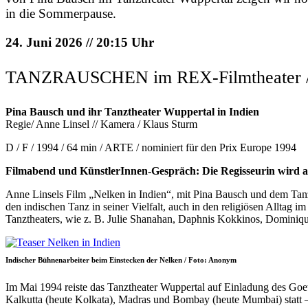
in die Sommerpause.
24. Juni 2026 // 20:15 Uhr
TANZRAUSCHEN im REX-Filmtheater / K
Pina Bausch und ihr Tanztheater Wuppertal in Indien
Regie/ Anne Linsel // Kamera / Klaus Sturm
D / F / 1994 / 64 min / ARTE / nominiert für den Prix Europe 1994
Filmabend und KünstlerInnen-Gespräch: Die Regisseurin wird a
Anne Linsels Film „Nelken in Indien“, mit Pina Bausch und dem Tanz
den indischen Tanz in seiner Vielfalt, auch in den religiösen Allta
Tanztheaters, wie z. B. Julie Shanahan, Daphnis Kokkinos, Domini
Indischer Bühnenarbeiter beim Einstecken der Nelken / Foto: Anonym
Im Mai 1994 reiste das Tanztheater Wuppertal auf Einladung des Goet
Kalkutta (heute Kolkata), Madras und Bombay (heute Mumbai) statt – a