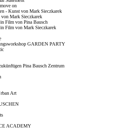
ial Statement
 move on
en - Kunst von Mark Sieczkarek
t von Mark Sieczkarek
Ein Film von Pina Bausch
in Film von Mark Sieczkarek
e
gungsworkshop GARDEN PARTY
ic
künftigen Pina Bausch Zentrum
n
rban Art
AUSCHEN
ts
CE ACADEMY