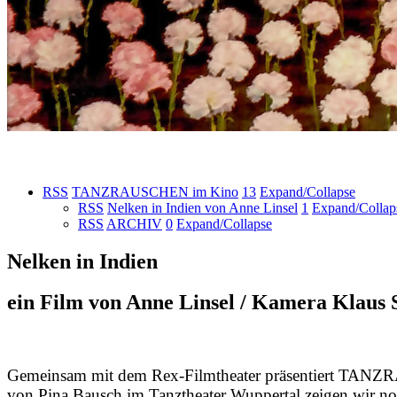
RSS
TANZRAUSCHEN im Kino
13
Expand/Collapse
RSS
Nelken in Indien von Anne Linsel
1
Expand/Collap
RSS
ARCHIV
0
Expand/Collapse
Nelken in Indien
ein Film von Anne Linsel / Kamera Klaus
Gemeinsam mit dem Rex-Filmtheater präsentiert TAN
von Pina Bausch im Tanztheater Wuppertal zeigen wir n