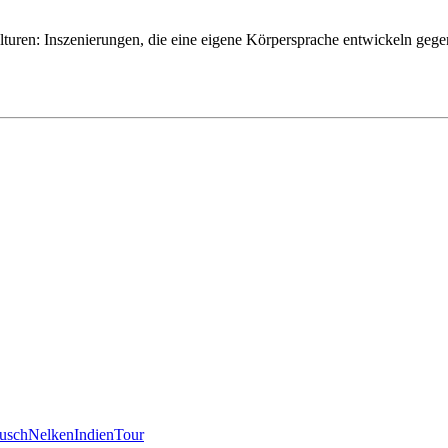
turen: Inszenierungen, die eine eigene Körpersprache entwickeln geg
usch
Nelken
Indien
Tour