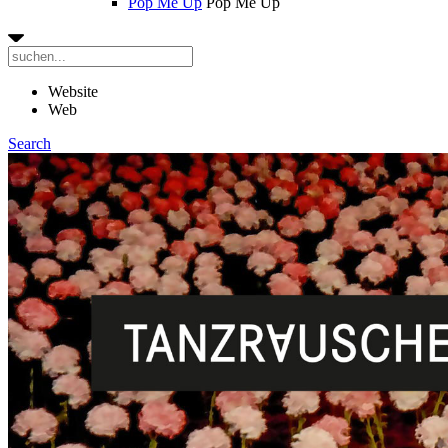
Pop Me Up
Pop Me Up
Website
Web
Search