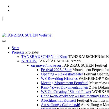
|
TANZRAUSCHEN Wuppertal
we live future now
Start
Projekte
Projekte
TANZRAUSCHEN im Kino
TANZRAUSCHEN im K
ARCHIV
TANZRAUSCHEN Archiv
on move / move on
TANZRAUSCHEN Festival
Festival 2026 / Start
Mouvement Perpétue
Opening – Rex-Filmtheater
Festival Openin
WS Rewriting Histories
WORKSHOP // Rewri
Meeting Mouvement Perpétuel
Masterclass
Kino / Zwei Dokumentationen
Zwei Dokume
WS Co-Creating / Shared Power
WORKSHOP 
Hands--on-Workshop // Documentary Danc
Abschluss mit Konzert
Festival Abschluss m
Ausstellung / Galerie n46
Ausstellung // 