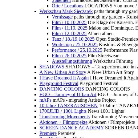
Statement
Kuratorisches Statement / Curator
Orte / Locations
LOCATIONS // on move /
Werkschau Mark Sieczarek
paths through my gard
Vernissage
paths through my garden - Kuns
Film / 10.10.2025
Die Klage der Kaiserin. 
Film / 11.10. 2025
Malou and Dominique. E
Film / 12.10.2025
Ahnen ahnen
Tanz / 18./19.10.2025
Open Studio-Premier
Workshop / 25.10.2025
Kostüm- & Bewe
Performance / 25.10.2025
Performance Plast
Film / 26.10.2025
Film Streetwear
Ausstellungsführung
Werkschau Führung
SHADOWS
SHADOWS – Tanzperformance im zu
A New Urban Art Story
A New Urban Art Story
I Have Dreamed It Again
I Have Dreamed It Agai
Playground Festival
Playground Festival
DANCING COLORS
DANCING COLORS
EGO – Journey of Urban Art
EGO – Journey of U
mAPs
mAPs - migrating Artists Project
10 Jahre TANZRAUSCHEN
10 Jahre TANZR
1700JLID / 1001 Lights
News 1001 Lights
Transforming Movements
Transforming Movemen
Aktionen + Filmprojekte
Aktionen / Filmprojekte
SCREEN DANCE ACADEMY
SCREEN DAN
Premiere
Premiere