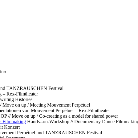
ino
l und TANZRAUSCHEN Festival
g – Rex-Filmtheater
ting Histories.
 // Move on up / Meeting Mouvement Perpétuel
ntationen von Mouvement Perpétuel – Rex-Filmtheater
// Move on up / Co-creating as a model for shared power
e Filmmaking
Hands--on-Workshop // Documentary Dance Filmmakin
it Konzert
Mouvement Perpétuel und TANZRAUSCHEN Festival