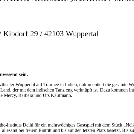
ipdorf 29 / 42103 Wuppertal
nwesend sein.
theater Wuppertal auf Tournee in Indien, dokumentiert die gesamte Wup
g im Land, der mit dem indischen Tanz eng verknüpft ist. Dazu kommen 
que Mercy, Barbara und Urs Kaufmann.
he-Instituts Delhi für ein mehrwöchiges Gastspiel mit dem Stück „Nelk
llesamt bei freiem Eintritt und bis auf den letzten Platz besetzt. Bis