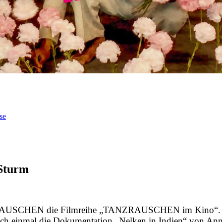
se
 Sturm
ZRAUSCHEN die Filmreihe „TANZRAUSCHEN im Kino“. Aus
och einmal die Dokumentation „Nelken in Indien“ von Ann