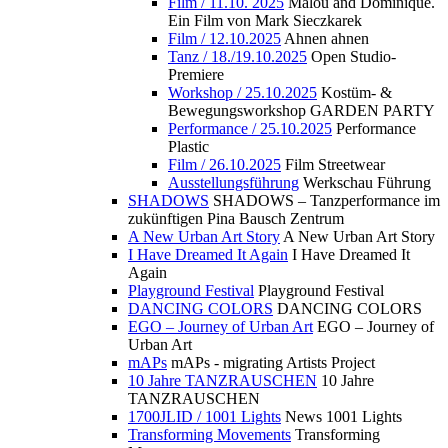
Film / 11.10. 2025
Malou and Dominique.
Ein Film von Mark Sieczkarek
Film / 12.10.2025
Ahnen ahnen
Tanz / 18./19.10.2025
Open Studio-
Premiere
Workshop / 25.10.2025
Kostüm- &
Bewegungsworkshop GARDEN PARTY
Performance / 25.10.2025
Performance
Plastic
Film / 26.10.2025
Film Streetwear
Ausstellungsführung
Werkschau Führung
SHADOWS
SHADOWS – Tanzperformance im
zukünftigen Pina Bausch Zentrum
A New Urban Art Story
A New Urban Art Story
I Have Dreamed It Again
I Have Dreamed It
Again
Playground Festival
Playground Festival
DANCING COLORS
DANCING COLORS
EGO – Journey of Urban Art
EGO – Journey of
Urban Art
mAPs
mAPs - migrating Artists Project
10 Jahre TANZRAUSCHEN
10 Jahre
TANZRAUSCHEN
1700JLID / 1001 Lights
News 1001 Lights
Transforming Movements
Transforming