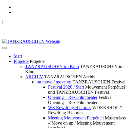
|
TANZRAUSCHEN Wuppertal
we live future now
Start
Projekte
Projekte
TANZRAUSCHEN im Kino
TANZRAUSCHEN im
Kino
ARCHIV
TANZRAUSCHEN Archiv
on move / move on
TANZRAUSCHEN Festival
Festival 2026 / Start
Mouvement Perpétuel
und TANZRAUSCHEN Festival
Opening – Rex-Filmtheater
Festival
Opening – Rex-Filmtheater
WS Rewriting Histories
WORKSHOP //
Rewriting Histories.
Meeting Mouvement Perpétuel
Masterclass
// Move on up / Meeting Mouvement