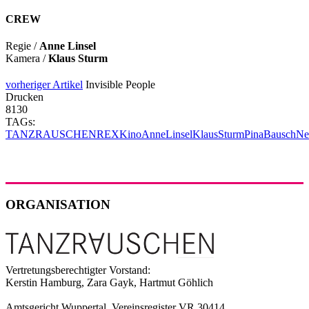
CREW
Regie /
Anne Linsel
Kamera /
Klaus Sturm
vorheriger Artikel
Invisible People
Drucken
8130
TAGs:
TANZRAUSCHEN
REX
Kino
AnneLinsel
KlausSturm
PinaBausch
Ne
ORGANISATION
Vertretungsberechtigter Vorstand:
Kerstin Hamburg, Zara Gayk, Hartmut Göhlich
Amtsgericht Wuppertal, Vereinsregister VR 30414