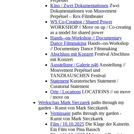
Perpétuel
Kino / Zwei Dokumentationen
Zwei
Dokumentationen von Mouvement
Perpétuel – Rex-Filmtheater
WS Co-Creating / Shared Power
WORKSHOP // Move on up / Co-creating
as a model for shared power
Hands--on-Workshop // Documentary
Dance Filmmaking
Hands--on-Workshop
// Documentary Dance Filmmaking
Abschluss mit Konzert
Festival Abschluss
mit Konzert
Ausstellung / Galerie n46
Ausstellung //
Mouvement Perpétuel und
TANZRAUSCHEN Festival
Statement
Kuratorisches Statement /
Curatorial Statement
Orte / Locations
LOCATIONS // on move
/ move on
Werkschau Mark Sieczarek
paths through my
garden - Kunst von Mark Sieczkarek
Vernissage
paths through my garden -
Kunst von Mark Sieczkarek
Film / 10.10.2025
Die Klage der Kaiserin.
Ein Film von Pina Bausch