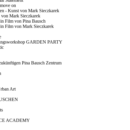
ial Statement
 move on
en - Kunst von Mark Sieczkarek
t von Mark Sieczkarek
Ein Film von Pina Bausch
in Film von Mark Sieczkarek
e
gungsworkshop GARDEN PARTY
ic
künftigen Pina Bausch Zentrum
n
rban Art
AUSCHEN
ts
CE ACADEMY