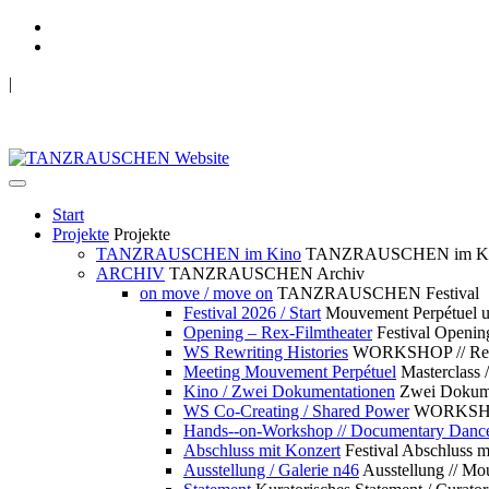
|
TANZRAUSCHEN Wuppertal
we live future now
Start
Projekte
Projekte
TANZRAUSCHEN im Kino
TANZRAUSCHEN im K
ARCHIV
TANZRAUSCHEN Archiv
on move / move on
TANZRAUSCHEN Festival
Festival 2026 / Start
Mouvement Perpétue
Opening – Rex-Filmtheater
Festival Openin
WS Rewriting Histories
WORKSHOP // Rewri
Meeting Mouvement Perpétuel
Masterclass
Kino / Zwei Dokumentationen
Zwei Dokume
WS Co-Creating / Shared Power
WORKSHOP 
Hands--on-Workshop // Documentary Danc
Abschluss mit Konzert
Festival Abschluss m
Ausstellung / Galerie n46
Ausstellung // 