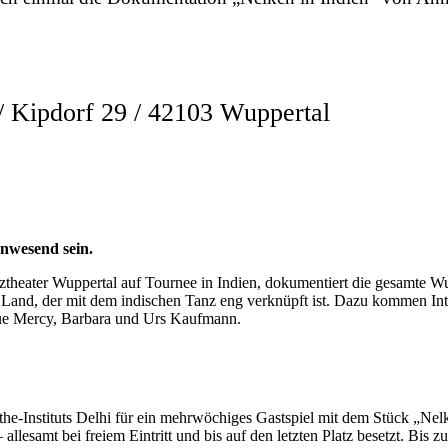
ipdorf 29 / 42103 Wuppertal
nwesend sein.
theater Wuppertal auf Tournee in Indien, dokumentiert die gesamte Wup
g im Land, der mit dem indischen Tanz eng verknüpft ist. Dazu kommen 
que Mercy, Barbara und Urs Kaufmann.
he-Instituts Delhi für ein mehrwöchiges Gastspiel mit dem Stück „Nelk
llesamt bei freiem Eintritt und bis auf den letzten Platz besetzt. Bis