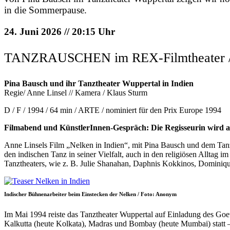
in die Sommerpause.
24. Juni 2026 // 20:15 Uhr
TANZRAUSCHEN im REX-Filmtheater / K
Pina Bausch und ihr Tanztheater Wuppertal in Indien
Regie/ Anne Linsel // Kamera / Klaus Sturm
D / F / 1994 / 64 min / ARTE / nominiert für den Prix Europe 1994
Filmabend und KünstlerInnen-Gespräch: Die Regisseurin wird a
Anne Linsels Film „Nelken in Indien“, mit Pina Bausch und dem Tanz
den indischen Tanz in seiner Vielfalt, auch in den religiösen Allta
Tanztheaters, wie z. B. Julie Shanahan, Daphnis Kokkinos, Domini
Indischer Bühnenarbeiter beim Einstecken der Nelken / Foto: Anonym
Im Mai 1994 reiste das Tanztheater Wuppertal auf Einladung des Goet
Kalkutta (heute Kolkata), Madras und Bombay (heute Mumbai) statt – a