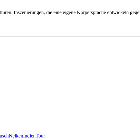
turen: Inszenierungen, die eine eigene Körpersprache entwickeln geg
usch
Nelken
Indien
Tour