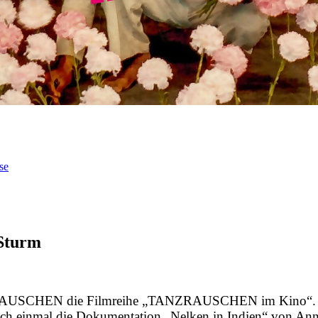
se
 Sturm
ZRAUSCHEN die Filmreihe „TANZRAUSCHEN im Kino“. Aus
och einmal die Dokumentation „Nelken in Indien“ von Ann