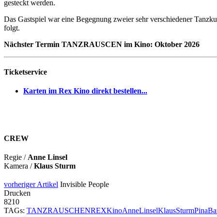
gesteckt werden.
Das Gastspiel war eine Begegnung zweier sehr verschiedener Tanzkul
folgt.
Nächster Termin TANZRAUSCEN im Kino: Oktober 2026
Ticketservice
Karten im Rex Kino direkt bestellen...
CREW
Regie /
Anne Linsel
Kamera /
Klaus Sturm
vorheriger Artikel
Invisible People
Drucken
8210
TAGs:
TANZRAUSCHEN
REX
Kino
AnneLinsel
KlausSturm
PinaBa