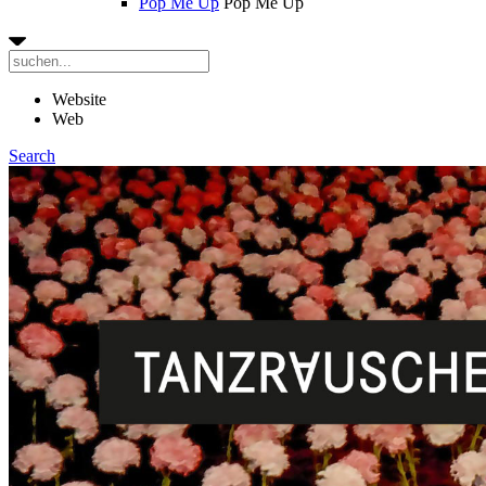
Pop Me Up
Pop Me Up
Website
Web
Search