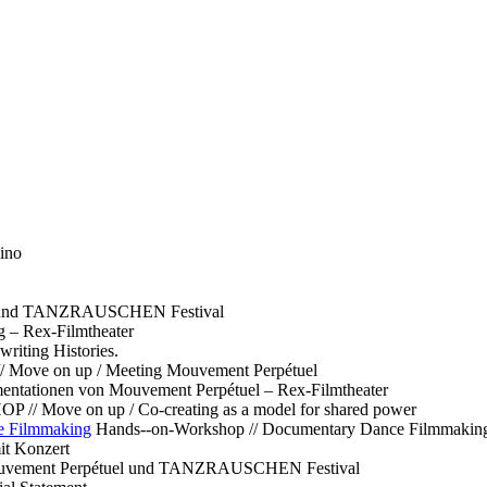
ino
l und TANZRAUSCHEN Festival
g – Rex-Filmtheater
ting Histories.
 // Move on up / Meeting Mouvement Perpétuel
ntationen von Mouvement Perpétuel – Rex-Filmtheater
// Move on up / Co-creating as a model for shared power
e Filmmaking
Hands--on-Workshop // Documentary Dance Filmmakin
it Konzert
Mouvement Perpétuel und TANZRAUSCHEN Festival