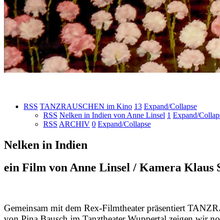
RSS
TANZRAUSCHEN im Kino
13
Expand/Collapse
RSS
Nelken in Indien von Anne Linsel
1
Expand/Collap
RSS
ARCHIV
0
Expand/Collapse
Nelken in Indien
ein Film von Anne Linsel / Kamera Klaus
Gemeinsam mit dem Rex-Filmtheater präsentiert TAN
von Pina Bausch im Tanztheater Wuppertal zeigen wir n