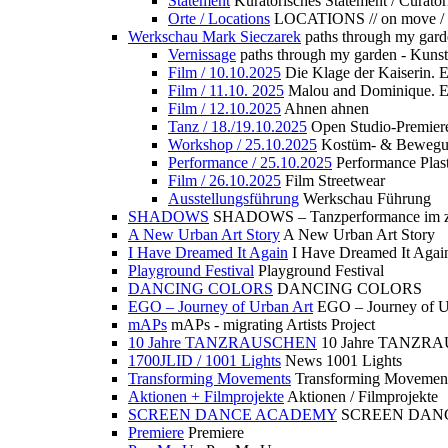
Statement
Kuratorisches Statement / Curator
Orte / Locations
LOCATIONS // on move /
Werkschau Mark Sieczarek
paths through my gard
Vernissage
paths through my garden - Kuns
Film / 10.10.2025
Die Klage der Kaiserin. 
Film / 11.10. 2025
Malou and Dominique. E
Film / 12.10.2025
Ahnen ahnen
Tanz / 18./19.10.2025
Open Studio-Premier
Workshop / 25.10.2025
Kostüm- & Bewe
Performance / 25.10.2025
Performance Plast
Film / 26.10.2025
Film Streetwear
Ausstellungsführung
Werkschau Führung
SHADOWS
SHADOWS – Tanzperformance im zu
A New Urban Art Story
A New Urban Art Story
I Have Dreamed It Again
I Have Dreamed It Agai
Playground Festival
Playground Festival
DANCING COLORS
DANCING COLORS
EGO – Journey of Urban Art
EGO – Journey of U
mAPs
mAPs - migrating Artists Project
10 Jahre TANZRAUSCHEN
10 Jahre TANZR
1700JLID / 1001 Lights
News 1001 Lights
Transforming Movements
Transforming Movemen
Aktionen + Filmprojekte
Aktionen / Filmprojekte
SCREEN DANCE ACADEMY
SCREEN DAN
Premiere
Premiere