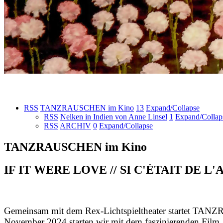
RSS
TANZRAUSCHEN im Kino
13
Expand/Collapse
RSS
Nelken in Indien von Anne Linsel
1
Expand/Collap
RSS
ARCHIV
0
Expand/Collapse
TANZRAUSCHEN im Kino
IF IT WERE LOVE // SI C'ÉTAIT DE L'AMO
Gemeinsam mit dem Rex-Lichtspieltheater startet TA
November 2024 starten wir mit dem faszinierenden Film „I