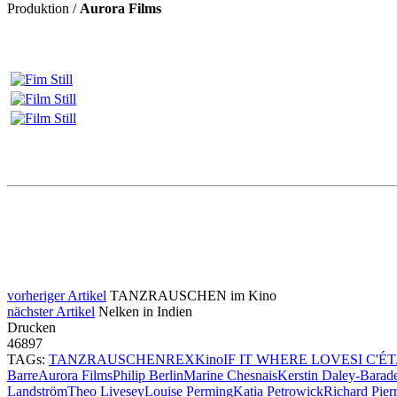
Produktion /
Aurora Films
vorheriger Artikel
TANZRAUSCHEN im Kino
nächster Artikel
Nelken in Indien
Drucken
46897
TAGs:
TANZRAUSCHEN
REX
Kino
IF IT WHERE LOVE
SI C'É
Barre
Aurora Films
Philip Berlin
Marine Chesnais
Kerstin Daley-Barad
Landström
Theo Livesey
Louise Perming
Katia Petrowick
Richard Pier