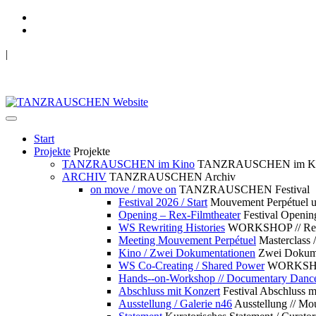
|
TANZRAUSCHEN Wuppertal
we live future now
Start
Projekte
Projekte
TANZRAUSCHEN im Kino
TANZRAUSCHEN im K
ARCHIV
TANZRAUSCHEN Archiv
on move / move on
TANZRAUSCHEN Festival
Festival 2026 / Start
Mouvement Perpétue
Opening – Rex-Filmtheater
Festival Openin
WS Rewriting Histories
WORKSHOP // Rewri
Meeting Mouvement Perpétuel
Masterclass
Kino / Zwei Dokumentationen
Zwei Dokume
WS Co-Creating / Shared Power
WORKSHOP 
Hands--on-Workshop // Documentary Danc
Abschluss mit Konzert
Festival Abschluss m
Ausstellung / Galerie n46
Ausstellung // 