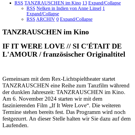
RSS
TANZRAUSCHEN im Kino
13
Expand/Collapse
RSS
Nelken in Indien von Anne Linsel
1
Expand/Collapse
RSS
ARCHIV
0
Expand/Collapse
TANZRAUSCHEN im Kino
IF IT WERE LOVE // SI C'ÉTAIT DE
L'AMOUR / französischer Originaltitel
Gemeinsam mit dem Rex-Lichtspieltheater startet
TANZRAUSCHEN eine Reihe zum Tanzfilm während
der dunklen Jahreszeit: TANZRAUSCHEN im Kino.
Am 6. November 2024 starten wir mit dem
faszinierenden Film „If It Were Love“. Die weiteren
Termine stehen bereits fest. Das Programm wird noch
festgezurrt. An dieser Stelle halten wir Sie dazu auf dem
Laufenden.