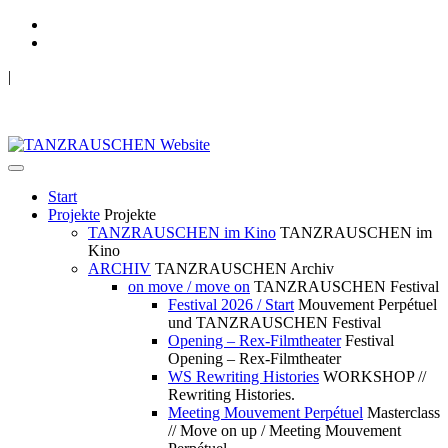
|
TANZRAUSCHEN Wuppertal
we live future now
Start
Projekte
Projekte
TANZRAUSCHEN im Kino
TANZRAUSCHEN im
Kino
ARCHIV
TANZRAUSCHEN Archiv
on move / move on
TANZRAUSCHEN Festival
Festival 2026 / Start
Mouvement Perpétuel
und TANZRAUSCHEN Festival
Opening – Rex-Filmtheater
Festival
Opening – Rex-Filmtheater
WS Rewriting Histories
WORKSHOP //
Rewriting Histories.
Meeting Mouvement Perpétuel
Masterclass
// Move on up / Meeting Mouvement