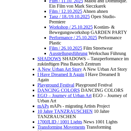
Film / 11.10. 2025
Malou and Dominique.
Ein Film von Mark Sieczkarek
Film / 12.10.2025
Ahnen ahnen
Tanz / 18./19.10.2025
Open Studio-
Premiere
Workshop / 25.10.2025
Kostüm- &
Bewegungsworkshop GARDEN PARTY
Performance / 25.10.2025
Performance
Plastic
Film / 26.10.2025
Film Streetwear
Ausstellungsführung
Werkschau Führung
SHADOWS
SHADOWS – Tanzperformance im
zukünftigen Pina Bausch Zentrum
A New Urban Art Story
A New Urban Art Story
I Have Dreamed It Again
I Have Dreamed It
Again
Playground Festival
Playground Festival
DANCING COLORS
DANCING COLORS
EGO – Journey of Urban Art
EGO – Journey of
Urban Art
mAPs
mAPs - migrating Artists Project
10 Jahre TANZRAUSCHEN
10 Jahre
TANZRAUSCHEN
1700JLID / 1001 Lights
News 1001 Lights
Transforming Movements
Transforming