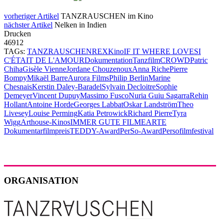
vorheriger Artikel
TANZRAUSCHEN im Kino
nächster Artikel
Nelken in Indien
Drucken
46912
TAGs:
TANZRAUSCHEN
REX
Kino
IF IT WHERE LOVE
SI
C'ÉTAIT DE L'AMOUR
Dokumentation
Tanzfilm
CROWD
Patric
Chiha
Gisèle Vienne
Jordane Chouzenoux
Anna Riche
Pierre
Bompy
Mikaël Barre
Aurora Films
Philip Berlin
Marine
Chesnais
Kerstin Daley-Baradel
Sylvain Decloitre
Sophie
Demeyer
Vincent Dupuy
Massimo Fusco
Nuria Guiu Sagarra
Rehin
Hollant
Antoine Horde
Georges Labbat
Oskar Landström
Theo
Livesey
Louise Perming
Katia Petrowick
Richard Pierre
Tyra
Wigg
Arthouse-Kinos
IMMER GUTE FILME
ARTE
Dokumentarfilmpreis
TEDDY-Award
PerSo-Award
Persofilmfestival
ORGANISATION