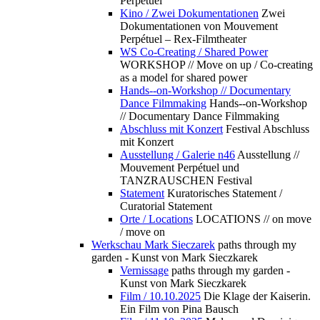
Perpétuel
Kino / Zwei Dokumentationen
Zwei
Dokumentationen von Mouvement
Perpétuel – Rex-Filmtheater
WS Co-Creating / Shared Power
WORKSHOP // Move on up / Co-creating
as a model for shared power
Hands--on-Workshop // Documentary
Dance Filmmaking
Hands--on-Workshop
// Documentary Dance Filmmaking
Abschluss mit Konzert
Festival Abschluss
mit Konzert
Ausstellung / Galerie n46
Ausstellung //
Mouvement Perpétuel und
TANZRAUSCHEN Festival
Statement
Kuratorisches Statement /
Curatorial Statement
Orte / Locations
LOCATIONS // on move
/ move on
Werkschau Mark Sieczarek
paths through my
garden - Kunst von Mark Sieczkarek
Vernissage
paths through my garden -
Kunst von Mark Sieczkarek
Film / 10.10.2025
Die Klage der Kaiserin.
Ein Film von Pina Bausch