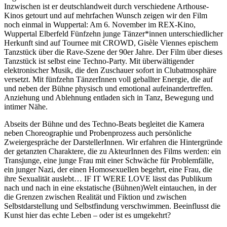
Inzwischen ist er deutschlandweit durch verschiedene Arthouse-
Kinos getourt und auf mehrfachen Wunsch zeigen wir den Film
noch einmal in Wuppertal: Am 6. November im REX-Kino,
Wuppertal Elberfeld Fünfzehn junge Tänzer*innen unterschiedlicher
Herkunft sind auf Tournee mit CROWD, Gisèle Viennes epischem
Tanzstück über die Rave-Szene der 90er Jahre. Der Film über dieses
Tanzstück ist selbst eine Techno-Party. Mit überwältigender
elektronischer Musik, die den Zuschauer sofort in Clubatmosphäre
versetzt. Mit fünfzehn TänzerInnen voll geballter Energie, die auf
und neben der Bühne physisch und emotional aufeinandertreffen.
Anziehung und Ablehnung entladen sich in Tanz, Bewegung und
intimer Nähe.
Abseits der Bühne und des Techno-Beats begleitet die Kamera
neben Choreographie und Probenprozess auch persönliche
Zweiergespräche der DarstellerInnen. Wir erfahren die Hintergründe
der getanzten Charaktere, die zu AkteurInnen des Films werden: ein
Transjunge, eine junge Frau mit einer Schwäche für Problemfälle,
ein junger Nazi, der einen Homosexuellen begehrt, eine Frau, die
ihre Sexualität auslebt… IF IT WERE LOVE lässt das Publikum
nach und nach in eine ekstatische (Bühnen)Welt eintauchen, in der
die Grenzen zwischen Realität und Fiktion und zwischen
Selbstdarstellung und Selbstfindung verschwimmen. Beeinflusst die
Kunst hier das echte Leben – oder ist es umgekehrt?