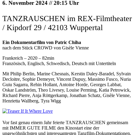
6. November 2024 // 20:15 Uhr
TANZRAUSCHEN im REX-Filmtheater
/ Kipdorf 29 / 42103 Wuppertal
Ein Dokumentarfilm von Patric Chiha
nach dem Stück CROWD von Gisèle Vienne
Frankreich – 2020 – 82min
Französisch, Englisch, Schwedisch, Deutsch mit Untertiteln
Mit Philip Berlin, Marine Chesnais, Kerstin Daley-Baradel, Sylvain
Decloitre, Sophie Demeyer, Vincent Dupuy, Massimo Fusco, Nuria
Guiu Sagarra, Rehin Hollant, Antoine Horde, Georges Labbat,
Oskar Landström, Theo Livesey, Louise Perming, Katia Petrowick,
Richard Pierre, Anja Röttgerkamp, Jonathan Schatz, Gisèle Vienne,
Henrietta Wallberg, Tyra Wigg
Vor fast genau einem Jahr feierte TANZRAUSCHEN gemeinsam
mit IMMER GUTE FILME den Kinostart eine der
ungewöhnlichsten und interessantesten Tanzfilm-Dokumentationen.