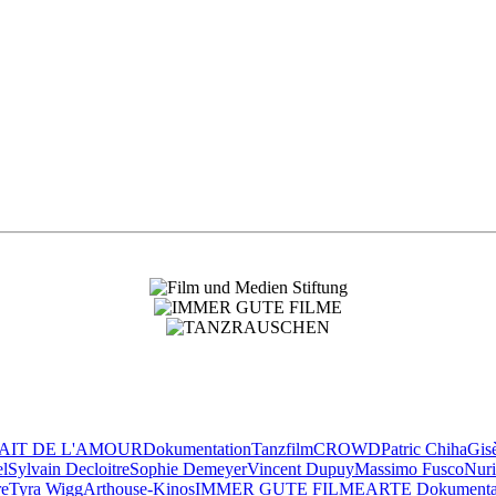
TAIT DE L'AMOUR
Dokumentation
Tanzfilm
CROWD
Patric Chiha
Gis
el
Sylvain Decloitre
Sophie Demeyer
Vincent Dupuy
Massimo Fusco
Nuri
re
Tyra Wigg
Arthouse-Kinos
IMMER GUTE FILME
ARTE Dokumentar