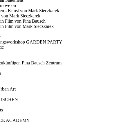
ial Statement
 move on
en - Kunst von Mark Sieczkarek
t von Mark Sieczkarek
Ein Film von Pina Bausch
in Film von Mark Sieczkarek
e
gungsworkshop GARDEN PARTY
ic
künftigen Pina Bausch Zentrum
n
rban Art
AUSCHEN
ts
CE ACADEMY