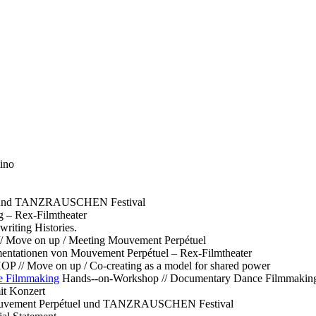
ino
l und TANZRAUSCHEN Festival
g – Rex-Filmtheater
ting Histories.
 // Move on up / Meeting Mouvement Perpétuel
ntationen von Mouvement Perpétuel – Rex-Filmtheater
// Move on up / Co-creating as a model for shared power
e Filmmaking
Hands--on-Workshop // Documentary Dance Filmmakin
it Konzert
Mouvement Perpétuel und TANZRAUSCHEN Festival