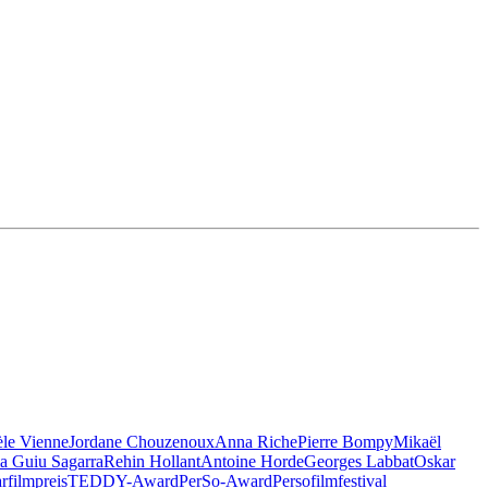
èle Vienne
Jordane Chouzenoux
Anna Riche
Pierre Bompy
Mikaël
a Guiu Sagarra
Rehin Hollant
Antoine Horde
Georges Labbat
Oskar
filmpreis
TEDDY-Award
PerSo-Award
Persofilmfestival