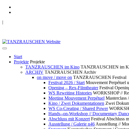
|
TANZRAUSCHEN Wuppertal
we live future now
Start
Projekte
Projekte
TANZRAUSCHEN im Kino
TANZRAUSCHEN im K
ARCHIV
TANZRAUSCHEN Archiv
on move / move on
TANZRAUSCHEN Festival
Festival 2026 / Start
Mouvement Perpétue
Opening – Rex-Filmtheater
Festival Openin
WS Rewriting Histories
WORKSHOP // Rewri
Meeting Mouvement Perpétuel
Masterclass
Kino / Zwei Dokumentationen
Zwei Dokume
WS Co-Creating / Shared Power
WORKSHOP 
Hands--on-Workshop // Documentary Danc
Abschluss mit Konzert
Festival Abschluss m
Ausstellung / Galerie n46
Ausstellung // 