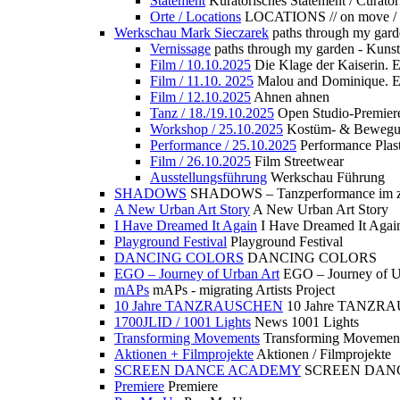
Statement
Kuratorisches Statement / Curator
Orte / Locations
LOCATIONS // on move /
Werkschau Mark Sieczarek
paths through my gard
Vernissage
paths through my garden - Kuns
Film / 10.10.2025
Die Klage der Kaiserin. 
Film / 11.10. 2025
Malou and Dominique. E
Film / 12.10.2025
Ahnen ahnen
Tanz / 18./19.10.2025
Open Studio-Premier
Workshop / 25.10.2025
Kostüm- & Bewe
Performance / 25.10.2025
Performance Plast
Film / 26.10.2025
Film Streetwear
Ausstellungsführung
Werkschau Führung
SHADOWS
SHADOWS – Tanzperformance im zu
A New Urban Art Story
A New Urban Art Story
I Have Dreamed It Again
I Have Dreamed It Agai
Playground Festival
Playground Festival
DANCING COLORS
DANCING COLORS
EGO – Journey of Urban Art
EGO – Journey of U
mAPs
mAPs - migrating Artists Project
10 Jahre TANZRAUSCHEN
10 Jahre TANZR
1700JLID / 1001 Lights
News 1001 Lights
Transforming Movements
Transforming Movemen
Aktionen + Filmprojekte
Aktionen / Filmprojekte
SCREEN DANCE ACADEMY
SCREEN DAN
Premiere
Premiere