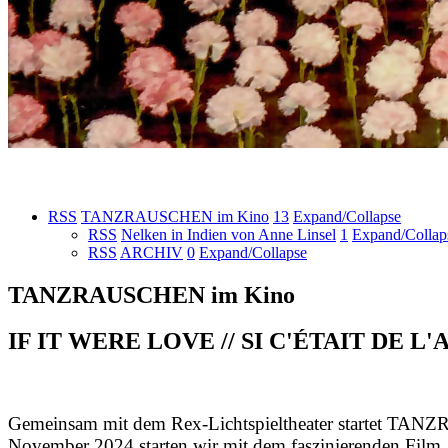
RSS
TANZRAUSCHEN im Kino
13
Expand/Collapse
RSS
Nelken in Indien von Anne Linsel
1
Expand/Collap
RSS
ARCHIV
0
Expand/Collapse
TANZRAUSCHEN im Kino
IF IT WERE LOVE // SI C'ÉTAIT DE L'AMO
Gemeinsam mit dem Rex-Lichtspieltheater startet TA
November 2024 starten wir mit dem faszinierenden Film „I