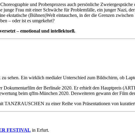
Choreographie und Probenprozess auch persönliche Zweiergespräche der
e junge Frau mit einer Schwäche für Problemfälle, ein junger Nazi, der
 ekstatische (Bühnen)Welt eintauchen, in der die Grenzen zwischen R
ben – oder ist es umgekehrt?
setzt – emotional und intellektuell.
x zu sehen. Ein wirklich medialer Unterschied zum Bildschirm, ob La
r Dokumentarfilm der Berlinale 2020. Er erhielt den Hauptpreis (AR
wertung beim qffm-München 2020. Desweiteren gewann der Film den P
inos mit TANZRAUSCHEN zu einer Reihe von Präsentationen von kur
ER FESTIVAL
in Erfurt.