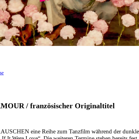
se
UR / französischer Originaltitel
NZRAUSCHEN eine Reihe zum Tanzfilm während der dun
f It Were Love“. Die weiteren Termine stehen bereits fest