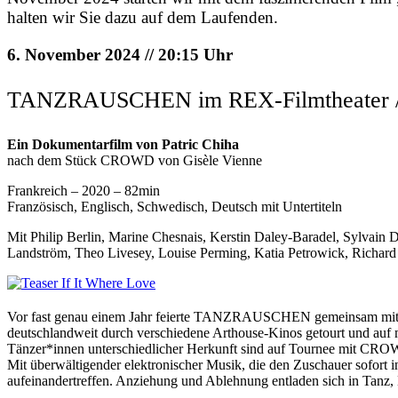
halten wir Sie dazu auf dem Laufenden.
6. November 2024 // 20:15 Uhr
TANZRAUSCHEN im REX-Filmtheater / K
Ein Dokumentarfilm von Patric Chiha
nach dem Stück CROWD von Gisèle Vienne
Frankreich – 2020 – 82min
Französisch, Englisch, Schwedisch, Deutsch mit Untertiteln
Mit Philip Berlin, Marine Chesnais, Kerstin Daley-Baradel, Sylvain
Landström, Theo Livesey, Louise Perming, Katia Petrowick, Richard 
Vor fast genau einem Jahr feierte TANZRAUSCHEN gemeinsam mit I
deutschlandweit durch verschiedene Arthouse-Kinos getourt und au
Tänzer*innen unterschiedlicher Herkunft sind auf Tournee mit CROWD
Mit überwältigender elektronischer Musik, die den Zuschauer sofort 
aufeinandertreffen. Anziehung und Ablehnung entladen sich in Tanz