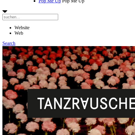
Pop Me Up
Pop Me Up
Website
Web
Search