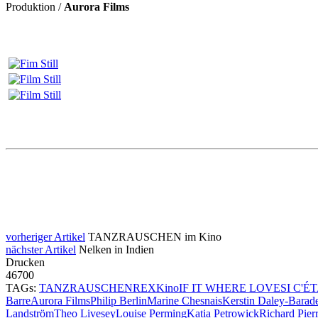
Produktion /
Aurora Films
vorheriger Artikel
TANZRAUSCHEN im Kino
nächster Artikel
Nelken in Indien
Drucken
46700
TAGs:
TANZRAUSCHEN
REX
Kino
IF IT WHERE LOVE
SI C'É
Barre
Aurora Films
Philip Berlin
Marine Chesnais
Kerstin Daley-Barad
Landström
Theo Livesey
Louise Perming
Katia Petrowick
Richard Pier