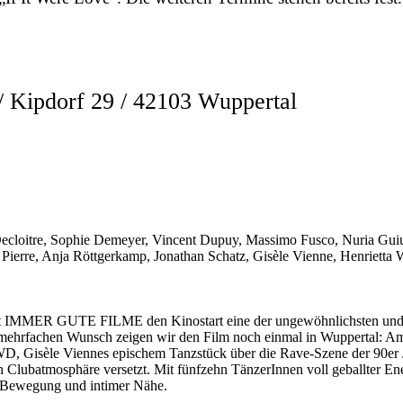
ipdorf 29 / 42103 Wuppertal
 Decloitre, Sophie Demeyer, Vincent Dupuy, Massimo Fusco, Nuria Gui
Pierre, Anja Röttgerkamp, Jonathan Schatz, Gisèle Vienne, Henrietta 
MMER GUTE FILME den Kinostart eine der ungewöhnlichsten und int
f mehrfachen Wunsch zeigen wir den Film noch einmal in Wuppertal: 
, Gisèle Viennes epischem Tanzstück über die Rave-Szene der 90er Jah
in Clubatmosphäre versetzt. Mit fünfzehn TänzerInnen voll geballter E
, Bewegung und intimer Nähe.