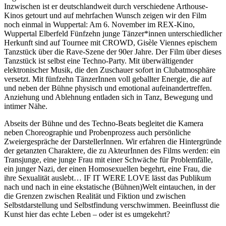
Inzwischen ist er deutschlandweit durch verschiedene Arthouse-
Kinos getourt und auf mehrfachen Wunsch zeigen wir den Film
noch einmal in Wuppertal: Am 6. November im REX-Kino,
Wuppertal Elberfeld Fünfzehn junge Tänzer*innen unterschiedlicher
Herkunft sind auf Tournee mit CROWD, Gisèle Viennes epischem
Tanzstück über die Rave-Szene der 90er Jahre. Der Film über dieses
Tanzstück ist selbst eine Techno-Party. Mit überwältigender
elektronischer Musik, die den Zuschauer sofort in Clubatmosphäre
versetzt. Mit fünfzehn TänzerInnen voll geballter Energie, die auf
und neben der Bühne physisch und emotional aufeinandertreffen.
Anziehung und Ablehnung entladen sich in Tanz, Bewegung und
intimer Nähe.
Abseits der Bühne und des Techno-Beats begleitet die Kamera
neben Choreographie und Probenprozess auch persönliche
Zweiergespräche der DarstellerInnen. Wir erfahren die Hintergründe
der getanzten Charaktere, die zu AkteurInnen des Films werden: ein
Transjunge, eine junge Frau mit einer Schwäche für Problemfälle,
ein junger Nazi, der einen Homosexuellen begehrt, eine Frau, die
ihre Sexualität auslebt… IF IT WERE LOVE lässt das Publikum
nach und nach in eine ekstatische (Bühnen)Welt eintauchen, in der
die Grenzen zwischen Realität und Fiktion und zwischen
Selbstdarstellung und Selbstfindung verschwimmen. Beeinflusst die
Kunst hier das echte Leben – oder ist es umgekehrt?