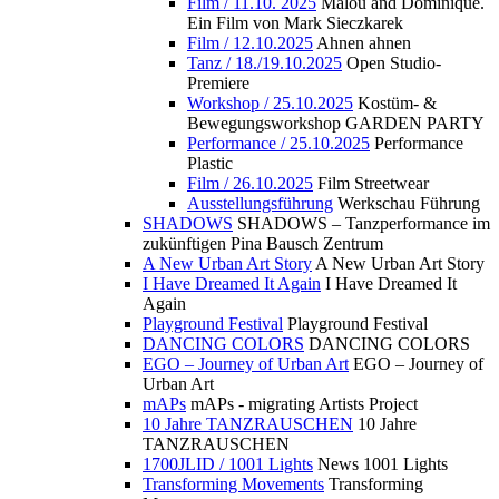
Film / 11.10. 2025
Malou and Dominique.
Ein Film von Mark Sieczkarek
Film / 12.10.2025
Ahnen ahnen
Tanz / 18./19.10.2025
Open Studio-
Premiere
Workshop / 25.10.2025
Kostüm- &
Bewegungsworkshop GARDEN PARTY
Performance / 25.10.2025
Performance
Plastic
Film / 26.10.2025
Film Streetwear
Ausstellungsführung
Werkschau Führung
SHADOWS
SHADOWS – Tanzperformance im
zukünftigen Pina Bausch Zentrum
A New Urban Art Story
A New Urban Art Story
I Have Dreamed It Again
I Have Dreamed It
Again
Playground Festival
Playground Festival
DANCING COLORS
DANCING COLORS
EGO – Journey of Urban Art
EGO – Journey of
Urban Art
mAPs
mAPs - migrating Artists Project
10 Jahre TANZRAUSCHEN
10 Jahre
TANZRAUSCHEN
1700JLID / 1001 Lights
News 1001 Lights
Transforming Movements
Transforming