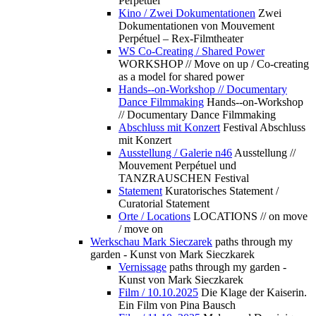
Perpétuel
Kino / Zwei Dokumentationen
Zwei
Dokumentationen von Mouvement
Perpétuel – Rex-Filmtheater
WS Co-Creating / Shared Power
WORKSHOP // Move on up / Co-creating
as a model for shared power
Hands--on-Workshop // Documentary
Dance Filmmaking
Hands--on-Workshop
// Documentary Dance Filmmaking
Abschluss mit Konzert
Festival Abschluss
mit Konzert
Ausstellung / Galerie n46
Ausstellung //
Mouvement Perpétuel und
TANZRAUSCHEN Festival
Statement
Kuratorisches Statement /
Curatorial Statement
Orte / Locations
LOCATIONS // on move
/ move on
Werkschau Mark Sieczarek
paths through my
garden - Kunst von Mark Sieczkarek
Vernissage
paths through my garden -
Kunst von Mark Sieczkarek
Film / 10.10.2025
Die Klage der Kaiserin.
Ein Film von Pina Bausch