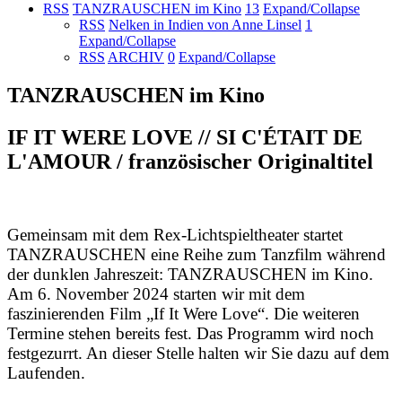
RSS
TANZRAUSCHEN im Kino
13
Expand/Collapse
RSS
Nelken in Indien von Anne Linsel
1
Expand/Collapse
RSS
ARCHIV
0
Expand/Collapse
TANZRAUSCHEN im Kino
IF IT WERE LOVE // SI C'ÉTAIT DE
L'AMOUR / französischer Originaltitel
Gemeinsam mit dem Rex-Lichtspieltheater startet
TANZRAUSCHEN eine Reihe zum Tanzfilm während
der dunklen Jahreszeit: TANZRAUSCHEN im Kino.
Am 6. November 2024 starten wir mit dem
faszinierenden Film „If It Were Love“. Die weiteren
Termine stehen bereits fest. Das Programm wird noch
festgezurrt. An dieser Stelle halten wir Sie dazu auf dem
Laufenden.