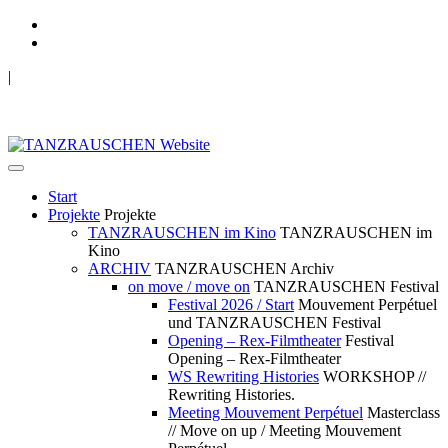
|
TANZRAUSCHEN Wuppertal
we live future now
Start
Projekte
Projekte
TANZRAUSCHEN im Kino
TANZRAUSCHEN im
Kino
ARCHIV
TANZRAUSCHEN Archiv
on move / move on
TANZRAUSCHEN Festival
Festival 2026 / Start
Mouvement Perpétuel
und TANZRAUSCHEN Festival
Opening – Rex-Filmtheater
Festival
Opening – Rex-Filmtheater
WS Rewriting Histories
WORKSHOP //
Rewriting Histories.
Meeting Mouvement Perpétuel
Masterclass
// Move on up / Meeting Mouvement