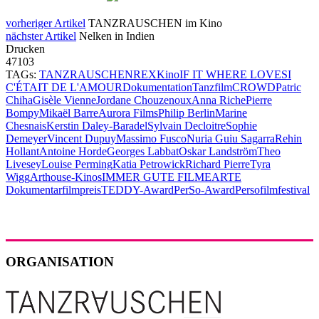
vorheriger Artikel
TANZRAUSCHEN im Kino
nächster Artikel
Nelken in Indien
Drucken
47103
TAGs:
TANZRAUSCHEN
REX
Kino
IF IT WHERE LOVE
SI
C'ÉTAIT DE L'AMOUR
Dokumentation
Tanzfilm
CROWD
Patric
Chiha
Gisèle Vienne
Jordane Chouzenoux
Anna Riche
Pierre
Bompy
Mikaël Barre
Aurora Films
Philip Berlin
Marine
Chesnais
Kerstin Daley-Baradel
Sylvain Decloitre
Sophie
Demeyer
Vincent Dupuy
Massimo Fusco
Nuria Guiu Sagarra
Rehin
Hollant
Antoine Horde
Georges Labbat
Oskar Landström
Theo
Livesey
Louise Perming
Katia Petrowick
Richard Pierre
Tyra
Wigg
Arthouse-Kinos
IMMER GUTE FILME
ARTE
Dokumentarfilmpreis
TEDDY-Award
PerSo-Award
Persofilmfestival
ORGANISATION