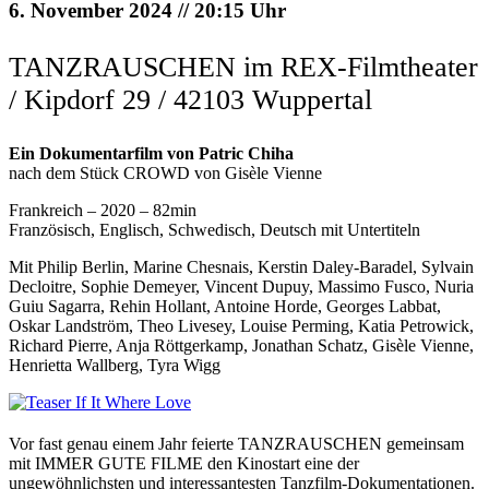
6. November 2024 // 20:15 Uhr
TANZRAUSCHEN im REX-Filmtheater
/ Kipdorf 29 / 42103 Wuppertal
Ein Dokumentarfilm von Patric Chiha
nach dem Stück CROWD von Gisèle Vienne
Frankreich – 2020 – 82min
Französisch, Englisch, Schwedisch, Deutsch mit Untertiteln
Mit Philip Berlin, Marine Chesnais, Kerstin Daley-Baradel, Sylvain
Decloitre, Sophie Demeyer, Vincent Dupuy, Massimo Fusco, Nuria
Guiu Sagarra, Rehin Hollant, Antoine Horde, Georges Labbat,
Oskar Landström, Theo Livesey, Louise Perming, Katia Petrowick,
Richard Pierre, Anja Röttgerkamp, Jonathan Schatz, Gisèle Vienne,
Henrietta Wallberg, Tyra Wigg
Vor fast genau einem Jahr feierte TANZRAUSCHEN gemeinsam
mit IMMER GUTE FILME den Kinostart eine der
ungewöhnlichsten und interessantesten Tanzfilm-Dokumentationen.