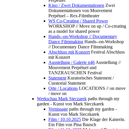
Perpétuel
Kino / Zwei Dokumentationen
Zwei
Dokumentationen von Mouvement
Perpétuel – Rex-Filmtheater
WS Co-Creating / Shared Power
WORKSHOP // Move on up / Co-creating
as a model for shared power
Hands--on-Workshop // Documentary
Dance Filmmaking
Hands--on-Workshop
// Documentary Dance Filmmaking
Abschluss mit Konzert
Festival Abschluss
mit Konzert
Ausstellung / Galerie n46
Ausstellung //
Mouvement Perpétuel und
TANZRAUSCHEN Festival
Statement
Kuratorisches Statement /
Curatorial Statement
Orte / Locations
LOCATIONS // on move
/ move on
Werkschau Mark Sieczarek
paths through my
garden - Kunst von Mark Sieczkarek
Vernissage
paths through my garden -
Kunst von Mark Sieczkarek
Film / 10.10.2025
Die Klage der Kaiserin.
Ein Film von Pina Bausch