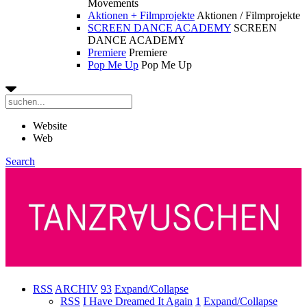
Movements
Aktionen + Filmprojekte
Aktionen / Filmprojekte
SCREEN DANCE ACADEMY
SCREEN
DANCE ACADEMY
Premiere
Premiere
Pop Me Up
Pop Me Up
Website
Web
Search
RSS
ARCHIV
93
Expand/Collapse
RSS
I Have Dreamed It Again
1
Expand/Collapse