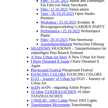
Film / 11.10. 2025
Malou and Dominique.
Ein Film von Mark Sieczkarek
Film / 12.10.2025
Ahnen ahnen
Tanz / 18./19.10.2025
Open Studio-
Premiere
Workshop / 25.10.2025
Kostüm- &
Bewegungsworkshop GARDEN PARTY
Performance / 25.10.2025
Performance
Plastic
Film / 26.10.2025
Film Streetwear
Ausstellungsführung
Werkschau Führung
SHADOWS
SHADOWS – Tanzperformance im
zukünftigen Pina Bausch Zentrum
A New Urban Art Story
A New Urban Art Story
I Have Dreamed It Again
I Have Dreamed It
Again
Playground Festival
Playground Festival
DANCING COLORS
DANCING COLORS
EGO – Journey of Urban Art
EGO – Journey of
Urban Art
mAPs
mAPs - migrating Artists Project
10 Jahre TANZRAUSCHEN
10 Jahre
TANZRAUSCHEN
1700JLID / 1001 Lights
News 1001 Lights
Transforming Movements
Transforming