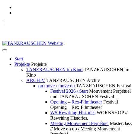
|
TANZRAUSCHEN Wuppertal
we live future now
Start
Projekte
Projekte
TANZRAUSCHEN im Kino
TANZRAUSCHEN im
Kino
ARCHIV
TANZRAUSCHEN Archiv
on move / move on
TANZRAUSCHEN Festival
Festival 2026 / Start
Mouvement Perpétuel
und TANZRAUSCHEN Festival
Opening – Rex-Filmtheater
Festival
Opening – Rex-Filmtheater
WS Rewriting Histories
WORKSHOP //
Rewriting Histories.
Meeting Mouvement Perpétuel
Masterclass
// Move on up / Meeting Mouvement