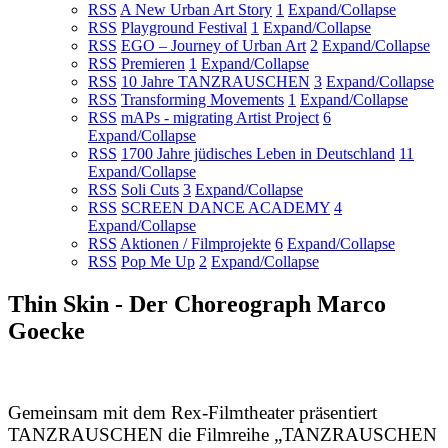
RSS
A New Urban Art Story
1
Expand/Collapse
RSS
Playground Festival
1
Expand/Collapse
RSS
EGO – Journey of Urban Art
2
Expand/Collapse
RSS
Premieren
1
Expand/Collapse
RSS
10 Jahre TANZRAUSCHEN
3
Expand/Collapse
RSS
Transforming Movements
1
Expand/Collapse
RSS
mAPs - migrating Artist Project
6
Expand/Collapse
RSS
1700 Jahre jüdisches Leben in Deutschland
11
Expand/Collapse
RSS
Soli Cuts
3
Expand/Collapse
RSS
SCREEN DANCE ACADEMY
4
Expand/Collapse
RSS
Aktionen / Filmprojekte
6
Expand/Collapse
RSS
Pop Me Up
2
Expand/Collapse
Thin Skin - Der Choreograph Marco
Goecke
Gemeinsam mit dem Rex-Filmtheater präsentiert
TANZRAUSCHEN die Filmreihe „TANZRAUSCHEN