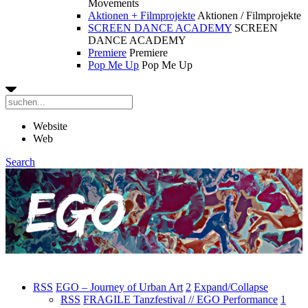
Movements
Aktionen + Filmprojekte
Aktionen / Filmprojekte
SCREEN DANCE ACADEMY
SCREEN
DANCE ACADEMY
Premiere
Premiere
Pop Me Up
Pop Me Up
Website
Web
Search
RSS
EGO – Journey of Urban Art
2
Expand/Collapse
RSS
FRAGILE Tanzfestival // EGO Performance
1