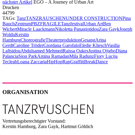
nächster Artikel
EGO – A Journey of Urban Art
Drucken
44799
TAGs:
Tanz
TANZRAUSCHEN
UNDER CONSTRUCTION
Pina
Bauch
Zentrum
PBZ
FRAGILE
Tanzfestival
Urban Art
Ben
Wichert
Miracle Laackmann
Nikoletta Panagiotidou
Zara Gayk
Joseph
Woldu
Kerstin
Hamburg
Choreografie
Theaterproduktion
Gesang
Arina
Gerdt
Caroline Tröder
Giordana Garofalo
Eledie Kliesch
Vasilia
Laftsidou
Abdulsamed Mehmed
Raissa Oakes
Justina Ojigbo
Diana
Palancia
Sion Park
Amina Ramadan
Mila Radunz
Fiory Lucija
Tecleab
Loana Zaccaria
HipHop
Rap
Graffiti
Break
Dance
ORGANISATION
Vertretungsberechtigter Vorstand:
Kerstin Hamburg, Zara Gayk, Hartmut Göhlich