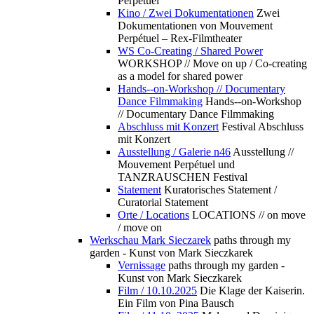
Perpétuel
Kino / Zwei Dokumentationen
Zwei
Dokumentationen von Mouvement
Perpétuel – Rex-Filmtheater
WS Co-Creating / Shared Power
WORKSHOP // Move on up / Co-creating
as a model for shared power
Hands--on-Workshop // Documentary
Dance Filmmaking
Hands--on-Workshop
// Documentary Dance Filmmaking
Abschluss mit Konzert
Festival Abschluss
mit Konzert
Ausstellung / Galerie n46
Ausstellung //
Mouvement Perpétuel und
TANZRAUSCHEN Festival
Statement
Kuratorisches Statement /
Curatorial Statement
Orte / Locations
LOCATIONS // on move
/ move on
Werkschau Mark Sieczarek
paths through my
garden - Kunst von Mark Sieczkarek
Vernissage
paths through my garden -
Kunst von Mark Sieczkarek
Film / 10.10.2025
Die Klage der Kaiserin.
Ein Film von Pina Bausch