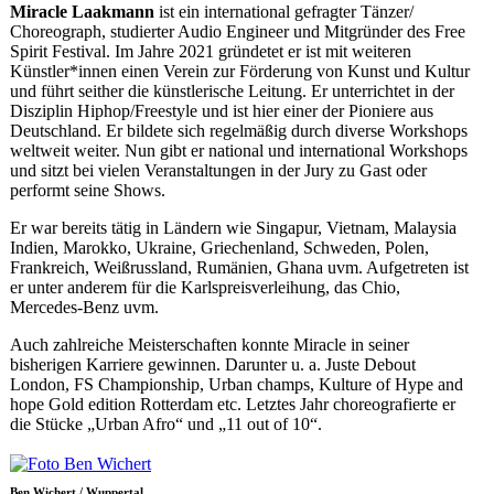
Miracle Laakmann
ist ein international gefragter Tänzer/
Choreograph, studierter Audio Engineer und Mitgründer des Free
Spirit Festival. Im Jahre 2021 gründetet er ist mit weiteren
Künstler*innen einen Verein zur Förderung von Kunst und Kultur
und führt seither die künstlerische Leitung. Er unterrichtet in der
Disziplin Hiphop/Freestyle und ist hier einer der Pioniere aus
Deutschland. Er bildete sich regelmäßig durch diverse Workshops
weltweit weiter. Nun gibt er national und international Workshops
und sitzt bei vielen Veranstaltungen in der Jury zu Gast oder
performt seine Shows.
Er war bereits tätig in Ländern wie Singapur, Vietnam, Malaysia
Indien, Marokko, Ukraine, Griechenland, Schweden, Polen,
Frankreich, Weißrussland, Rumänien, Ghana uvm. Aufgetreten ist
er unter anderem für die Karlspreisverleihung, das Chio,
Mercedes-Benz uvm.
Auch zahlreiche Meisterschaften konnte Miracle in seiner
bisherigen Karriere gewinnen. Darunter u. a. Juste Debout
London, FS Championship, Urban champs, Kulture of Hype and
hope Gold edition Rotterdam etc. Letztes Jahr choreografierte er
die Stücke „Urban Afro“ und „11 out of 10“.
Ben Wichert / Wuppertal