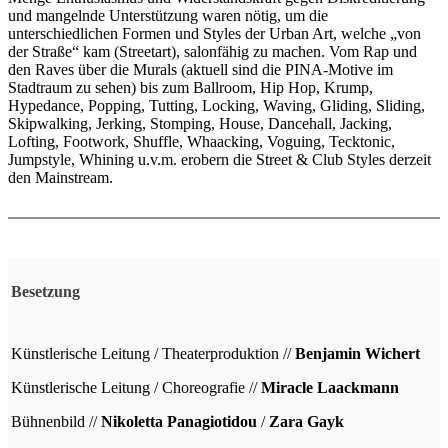
und mangelnde Unterstützung waren nötig, um die
unterschiedlichen Formen und Styles der Urban Art, welche „von
der Straße“ kam (Streetart), salonfähig zu machen. Vom Rap und
den Raves über die Murals (aktuell sind die PINA-Motive im
Stadtraum zu sehen) bis zum Ballroom, Hip Hop, Krump,
Hypedance, Popping, Tutting, Locking, Waving, Gliding, Sliding,
Skipwalking, Jerking, Stomping, House, Dancehall, Jacking,
Lofting, Footwork, Shuffle, Whaacking, Voguing, Tecktonic,
Jumpstyle, Whining u.v.m. erobern die Street & Club Styles derzeit
den Mainstream.
Besetzung
Künstlerische Leitung / Theaterproduktion //
Benjamin Wichert
Künstlerische Leitung / Choreografie //
Miracle Laackmann
Bühnenbild //
Nikoletta Panagiotidou
/
Zara Gayk