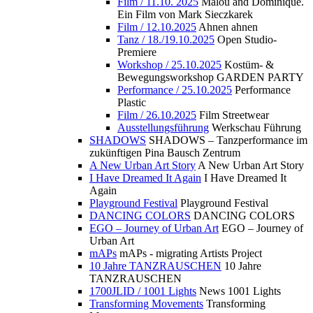
Film / 11.10. 2025
Malou and Dominique.
Ein Film von Mark Sieczkarek
Film / 12.10.2025
Ahnen ahnen
Tanz / 18./19.10.2025
Open Studio-
Premiere
Workshop / 25.10.2025
Kostüm- &
Bewegungsworkshop GARDEN PARTY
Performance / 25.10.2025
Performance
Plastic
Film / 26.10.2025
Film Streetwear
Ausstellungsführung
Werkschau Führung
SHADOWS
SHADOWS – Tanzperformance im
zukünftigen Pina Bausch Zentrum
A New Urban Art Story
A New Urban Art Story
I Have Dreamed It Again
I Have Dreamed It
Again
Playground Festival
Playground Festival
DANCING COLORS
DANCING COLORS
EGO – Journey of Urban Art
EGO – Journey of
Urban Art
mAPs
mAPs - migrating Artists Project
10 Jahre TANZRAUSCHEN
10 Jahre
TANZRAUSCHEN
1700JLID / 1001 Lights
News 1001 Lights
Transforming Movements
Transforming