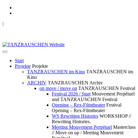
|
TANZRAUSCHEN Wuppertal
we live future now
Start
Projekte
Projekte
TANZRAUSCHEN im Kino
TANZRAUSCHEN im
Kino
ARCHIV
TANZRAUSCHEN Archiv
on move / move on
TANZRAUSCHEN Festival
Festival 2026 / Start
Mouvement Perpétuel
und TANZRAUSCHEN Festival
Opening – Rex-Filmtheater
Festival
Opening – Rex-Filmtheater
WS Rewriting Histories
WORKSHOP //
Rewriting Histories.
Meeting Mouvement Perpétuel
Masterclass
// Move on up / Meeting Mouvement