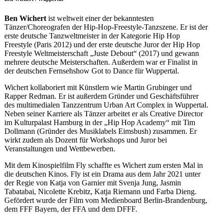
Ben Wichert
ist weltweit einer der bekanntesten
Tänzer/Choreografen der Hip-Hop-Freestyle-Tanzszene. Er ist der
erste deutsche Tanzweltmeister in der Kategorie Hip Hop
Freestyle (Paris 2012) und der erste deutsche Juror der Hip Hop
Freestyle Weltmeisterschaft „Juste Debout“ (2017) und gewann
mehrere deutsche Meisterschaften. Außerdem war er Finalist in
der deutschen Fernsehshow Got to Dance für Wuppertal.
Wichert kollaboriert mit Künstlern wie Martin Grubinger und
Rapper Redman. Er ist außerdem Gründer und Geschäftsführer
des multimedialen Tanzzentrum Urban Art Complex in Wuppertal.
Neben seiner Karriere als Tänzer arbeitet er als Creative Director
im Kulturpalast Hamburg in der „Hip Hop Academy“ mit Tim
Dollmann (Gründer des Musiklabels Eimsbush) zusammen. Er
wirkt zudem als Dozent für Workshops und Juror bei
Veranstaltungen und Wettbewerben.
Mit dem Kinospielfilm Fly schaffte es Wichert zum ersten Mal in
die deutschen Kinos. Fly ist ein Drama aus dem Jahr 2021 unter
der Regie von Katja von Garnier mit Svenja Jung, Jasmin
Tabatabai, Nicolette Krebitz, Katja Riemann und Farba Dieng.
Gefördert wurde der Film vom Medienboard Berlin-Brandenburg,
dem FFF Bayern, der FFA und dem DFFF.