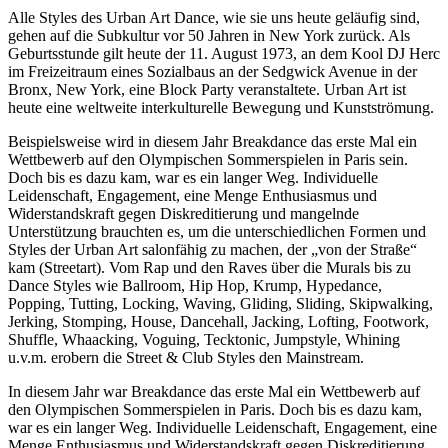
Alle Styles des Urban Art Dance, wie sie uns heute geläufig sind,
gehen auf die Subkultur vor 50 Jahren in New York zurück. Als
Geburtsstunde gilt heute der 11. August 1973, an dem Kool DJ Herc
im Freizeitraum eines Sozialbaus an der Sedgwick Avenue in der
Bronx, New York, eine Block Party veranstaltete. Urban Art ist
heute eine weltweite interkulturelle Bewegung und Kunstströmung.
Beispielsweise wird in diesem Jahr Breakdance das erste Mal ein
Wettbewerb auf den Olympischen Sommerspielen in Paris sein.
Doch bis es dazu kam, war es ein langer Weg. Individuelle
Leidenschaft, Engagement, eine Menge Enthusiasmus und
Widerstandskraft gegen Diskreditierung und mangelnde
Unterstützung brauchten es, um die unterschiedlichen Formen und
Styles der Urban Art salonfähig zu machen, der „von der Straße“
kam (Streetart). Vom Rap und den Raves über die Murals bis zu
Dance Styles wie Ballroom, Hip Hop, Krump, Hypedance,
Popping, Tutting, Locking, Waving, Gliding, Sliding, Skipwalking,
Jerking, Stomping, House, Dancehall, Jacking, Lofting, Footwork,
Shuffle, Whaacking, Voguing, Tecktonic, Jumpstyle, Whining
u.v.m. erobern die Street & Club Styles den Mainstream.
In diesem Jahr war Breakdance das erste Mal ein Wettbewerb auf
den Olympischen Sommerspielen in Paris. Doch bis es dazu kam,
war es ein langer Weg. Individuelle Leidenschaft, Engagement, eine
Menge Enthusiasmus und Widerstandskraft gegen Diskreditierung