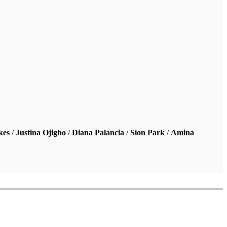
kes
/
Justina Ojigbo
/
Diana Palancia
/
Sion Park
/
Amina