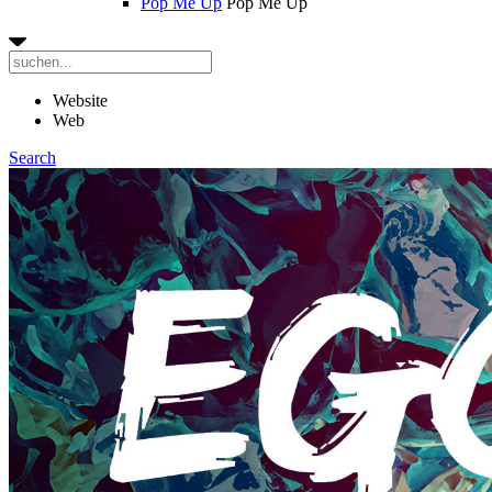
Pop Me Up
Pop Me Up
Website
Web
Search