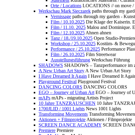
Statement
Kuratorisches Statement / Curator
Orte / Locations
LOCATIONS // on move /
Werkschau Mark Sieczarek
paths through my gard
Vernissage
paths through my garden - Kuns
Film / 10.10.2025
Die Klage der Kaiserin. 
Film / 11.10. 2025
Malou and Dominique. E
Film / 12.10.2025
Ahnen ahnen
Tanz / 18./19.10.2025
Open Studio-Premier
Workshop / 25.10.2025
Kostüm- & Bewe
Performance / 25.10.2025
Performance Plast
Film / 26.10.2025
Film Streetwear
Ausstellungsführung
Werkschau Führung
SHADOWS
SHADOWS – Tanzperformance im zu
A New Urban Art Story
A New Urban Art Story
I Have Dreamed It Again
I Have Dreamed It Agai
Playground Festival
Playground Festival
DANCING COLORS
DANCING COLORS
EGO – Journey of Urban Art
EGO – Journey of U
mAPs
mAPs - migrating Artists Project
10 Jahre TANZRAUSCHEN
10 Jahre TANZR
1700JLID / 1001 Lights
News 1001 Lights
Transforming Movements
Transforming Movemen
Aktionen + Filmprojekte
Aktionen / Filmprojekte
SCREEN DANCE ACADEMY
SCREEN DAN
Premiere
Premiere