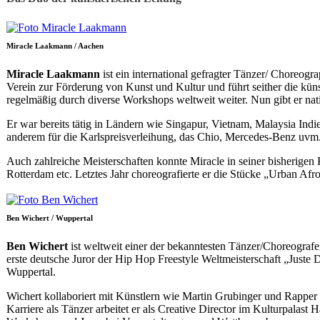
Miracle Laakmann / Aachen
Miracle Laakmann
ist ein international gefragter Tänzer/ Choreogr
Verein zur Förderung von Kunst und Kultur und führt seither die künstl
regelmäßig durch diverse Workshops weltweit weiter. Nun gibt er nati
Er war bereits tätig in Ländern wie Singapur, Vietnam, Malaysia In
anderem für die Karlspreisverleihung, das Chio, Mercedes-Benz uvm
Auch zahlreiche Meisterschaften konnte Miracle in seiner bisherige
Rotterdam etc. Letztes Jahr choreografierte er die Stücke „Urban Afr
Ben Wichert / Wuppertal
Ben Wichert
ist weltweit einer der bekanntesten Tänzer/Choreografe
erste deutsche Juror der Hip Hop Freestyle Weltmeisterschaft „Just
Wuppertal.
Wichert kollaboriert mit Künstlern wie Martin Grubinger und Rappe
Karriere als Tänzer arbeitet er als Creative Director im Kulturpa