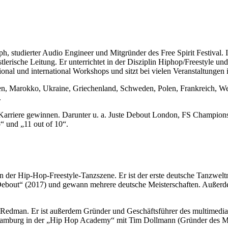
aph, studierter Audio Engineer und Mitgründer des Free Spirit Festival. 
erische Leitung. Er unterrichtet in der Disziplin Hiphop/Freestyle und i
onal und international Workshops und sitzt bei vielen Veranstaltungen 
dien, Marokko, Ukraine, Griechenland, Schweden, Polen, Frankreich, We
.
n Karriere gewinnen. Darunter u. a. Juste Debout London, FS Champio
o“ und „11 out of 10“.
n der Hip-Hop-Freestyle-Tanzszene. Er ist der erste deutsche Tanzwelt
e Debout“ (2017) und gewann mehrere deutsche Meisterschaften. Außerd
r Redman. Er ist außerdem Gründer und Geschäftsführer des multimed
last Hamburg in der „Hip Hop Academy“ mit Tim Dollmann (Gründer des 