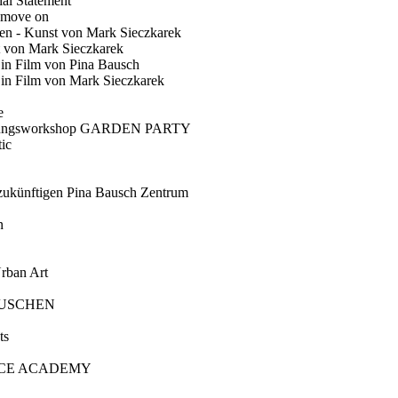
ial Statement
 move on
en - Kunst von Mark Sieczkarek
t von Mark Sieczkarek
Ein Film von Pina Bausch
in Film von Mark Sieczkarek
e
gungsworkshop GARDEN PARTY
ic
künftigen Pina Bausch Zentrum
n
rban Art
AUSCHEN
ts
CE ACADEMY