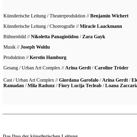
Künstlerische Leitung / Theaterproduktion //
Benjamin Wichert
Künstlerische Leitung / Choreografie //
Miracle Laackmann
Bühnenbild //
Nikoletta Panagiotidou
/
Zara Gayk
Musik //
Joseph Woldu
Produktion //
Kerstin Hamburg
Gesang / Urban Art Complex //
Arina Gerdt
/
Caroline Tröder
Cast / Urban Art Complex //
Giordana Garofalo
/
Arina Gerdt
/
El
Ramadan
/
Mila Radunz
/
Fiory Lucija Tecleab
/
Loana Zaccari
Das Duo der künstlerischen Leitung