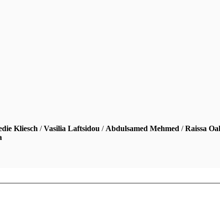
edie Kliesch
/
Vasilia Laftsidou
/
Abdulsamed Mehmed
/
Raissa Oa
a