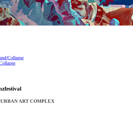
and/Collapse
Collapse
zfestival
 URBAN ART COMPLEX