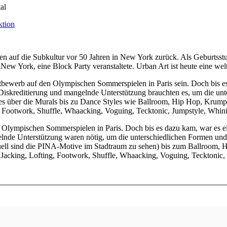
al
ehen auf die Subkultur vor 50 Jahren in New York zurück. Als Geburtss
New York, eine Block Party veranstaltete. Urban Art ist heute eine we
tbewerb auf den Olympischen Sommerspielen in Paris sein. Doch bis es
skreditierung und mangelnde Unterstützung brauchten es, um die unte
s über die Murals bis zu Dance Styles wie Ballroom, Hip Hop, Krump,
, Footwork, Shuffle, Whaacking, Voguing, Tecktonic, Jumpstyle, Whini
 Olympischen Sommerspielen in Paris. Doch bis es dazu kam, war es e
nde Unterstützung waren nötig, um die unterschiedlichen Formen und S
uell sind die PINA-Motive im Stadtraum zu sehen) bis zum Ballroom,
 Jacking, Lofting, Footwork, Shuffle, Whaacking, Voguing, Tecktonic, 