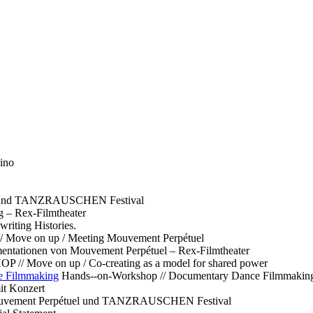
ino
l und TANZRAUSCHEN Festival
g – Rex-Filmtheater
ting Histories.
 // Move on up / Meeting Mouvement Perpétuel
ntationen von Mouvement Perpétuel – Rex-Filmtheater
// Move on up / Co-creating as a model for shared power
e Filmmaking
Hands--on-Workshop // Documentary Dance Filmmakin
it Konzert
Mouvement Perpétuel und TANZRAUSCHEN Festival