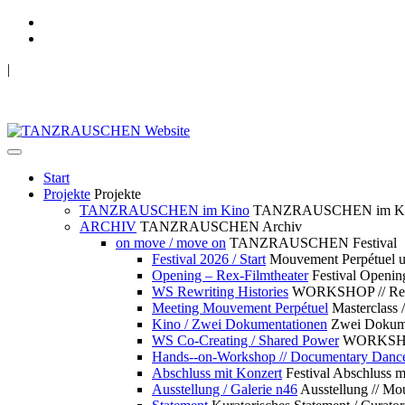
|
TANZRAUSCHEN Wuppertal
we live future now
Start
Projekte
Projekte
TANZRAUSCHEN im Kino
TANZRAUSCHEN im K
ARCHIV
TANZRAUSCHEN Archiv
on move / move on
TANZRAUSCHEN Festival
Festival 2026 / Start
Mouvement Perpétue
Opening – Rex-Filmtheater
Festival Openin
WS Rewriting Histories
WORKSHOP // Rewri
Meeting Mouvement Perpétuel
Masterclass
Kino / Zwei Dokumentationen
Zwei Dokume
WS Co-Creating / Shared Power
WORKSHOP 
Hands--on-Workshop // Documentary Danc
Abschluss mit Konzert
Festival Abschluss m
Ausstellung / Galerie n46
Ausstellung // 