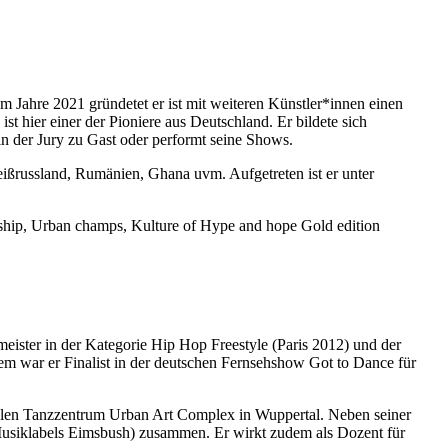
Im Jahre 2021 gründetet er ist mit weiteren Künstler*innen einen
st hier einer der Pioniere aus Deutschland. Er bildete sich
in der Jury zu Gast oder performt seine Shows.
ißrussland, Rumänien, Ghana uvm. Aufgetreten ist er unter
nship, Urban champs, Kulture of Hype and hope Gold edition
meister in der Kategorie Hip Hop Freestyle (Paris 2012) und der
em war er Finalist in der deutschen Fernsehshow Got to Dance für
ialen Tanzzentrum Urban Art Complex in Wuppertal. Neben seiner
Musiklabels Eimsbush) zusammen. Er wirkt zudem als Dozent für