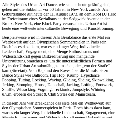
Alle Styles des Urban Art Dance, wie sie uns heute geläufig sind,
gehen auf die Subkultur vor 50 Jahren in New York zurück. Als
Geburtsstunde gilt heute der 11. August 1973, an dem Kool DJ Herc
im Freizeitraum eines Sozialbaus an der Sedgwick Avenue in der
Bronx, New York, eine Block Party veranstaltete. Urban Art ist
heute eine weltweite interkulturelle Bewegung und Kunstströmung.
Beispielsweise wird in diesem Jahr Breakdance das erste Mal ein
Wettbewerb auf den Olympischen Sommerspielen in Paris sein.
Doch bis es dazu kam, war es ein langer Weg. Individuelle
Leidenschaft, Engagement, eine Menge Enthusiasmus und
Widerstandskraft gegen Diskreditierung und mangelnde
Unterstützung brauchten es, um die unterschiedlichen Formen und
Styles der Urban Art salonfähig zu machen, der „von der Straße“
kam (Streetart). Vom Rap und den Raves über die Murals bis zu
Dance Styles wie Ballroom, Hip Hop, Krump, Hypedance,
Popping, Tutting, Locking, Waving, Gliding, Sliding, Skipwalking,
Jerking, Stomping, House, Dancehall, Jacking, Lofting, Footwork,
Shuffle, Whaacking, Voguing, Tecktonic, Jumpstyle, Whining
u.v.m. erobern die Street & Club Styles den Mainstream.
In diesem Jahr war Breakdance das erste Mal ein Wettbewerb auf
den Olympischen Sommerspielen in Paris. Doch bis es dazu kam,
war es ein langer Weg. Individuelle Leidenschaft, Engagement, eine
Menge Enthusiasmus und Widerstandskraft gegen Diskreditierung