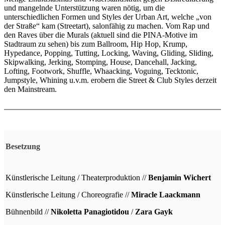
und mangelnde Unterstützung waren nötig, um die
unterschiedlichen Formen und Styles der Urban Art, welche „von
der Straße“ kam (Streetart), salonfähig zu machen. Vom Rap und
den Raves über die Murals (aktuell sind die PINA-Motive im
Stadtraum zu sehen) bis zum Ballroom, Hip Hop, Krump,
Hypedance, Popping, Tutting, Locking, Waving, Gliding, Sliding,
Skipwalking, Jerking, Stomping, House, Dancehall, Jacking,
Lofting, Footwork, Shuffle, Whaacking, Voguing, Tecktonic,
Jumpstyle, Whining u.v.m. erobern die Street & Club Styles derzeit
den Mainstream.
Besetzung
Künstlerische Leitung / Theaterproduktion //
Benjamin Wichert
Künstlerische Leitung / Choreografie //
Miracle Laackmann
Bühnenbild //
Nikoletta Panagiotidou
/
Zara Gayk