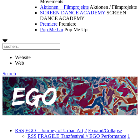
Movements
Aktionen + Filmprojekte
Aktionen / Filmprojekte
SCREEN DANCE ACADEMY
SCREEN
DANCE ACADEMY
Premiere
Premiere
Pop Me Up
Pop Me Up
Website
Web
Search
RSS
EGO – Journey of Urban Art
2
Expand/Collapse
RSS
FRAGILE Tanzfestival // EGO Performance
1