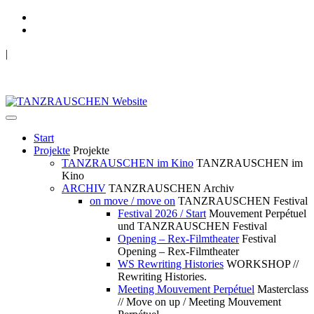
|
TANZRAUSCHEN Wuppertal
we live future now
Start
Projekte
Projekte
TANZRAUSCHEN im Kino
TANZRAUSCHEN im
Kino
ARCHIV
TANZRAUSCHEN Archiv
on move / move on
TANZRAUSCHEN Festival
Festival 2026 / Start
Mouvement Perpétuel
und TANZRAUSCHEN Festival
Opening – Rex-Filmtheater
Festival
Opening – Rex-Filmtheater
WS Rewriting Histories
WORKSHOP //
Rewriting Histories.
Meeting Mouvement Perpétuel
Masterclass
// Move on up / Meeting Mouvement