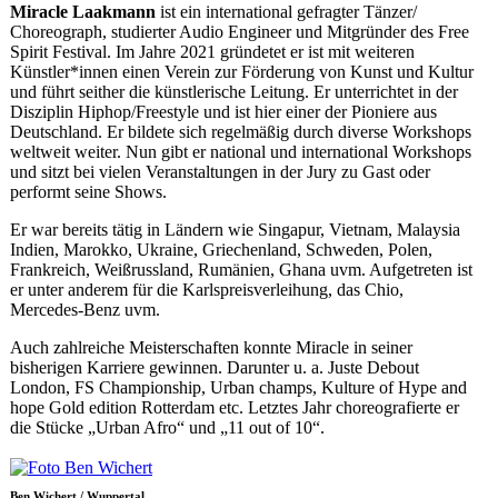
Miracle Laakmann
ist ein international gefragter Tänzer/
Choreograph, studierter Audio Engineer und Mitgründer des Free
Spirit Festival. Im Jahre 2021 gründetet er ist mit weiteren
Künstler*innen einen Verein zur Förderung von Kunst und Kultur
und führt seither die künstlerische Leitung. Er unterrichtet in der
Disziplin Hiphop/Freestyle und ist hier einer der Pioniere aus
Deutschland. Er bildete sich regelmäßig durch diverse Workshops
weltweit weiter. Nun gibt er national und international Workshops
und sitzt bei vielen Veranstaltungen in der Jury zu Gast oder
performt seine Shows.
Er war bereits tätig in Ländern wie Singapur, Vietnam, Malaysia
Indien, Marokko, Ukraine, Griechenland, Schweden, Polen,
Frankreich, Weißrussland, Rumänien, Ghana uvm. Aufgetreten ist
er unter anderem für die Karlspreisverleihung, das Chio,
Mercedes-Benz uvm.
Auch zahlreiche Meisterschaften konnte Miracle in seiner
bisherigen Karriere gewinnen. Darunter u. a. Juste Debout
London, FS Championship, Urban champs, Kulture of Hype and
hope Gold edition Rotterdam etc. Letztes Jahr choreografierte er
die Stücke „Urban Afro“ und „11 out of 10“.
Ben Wichert / Wuppertal