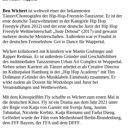
Ben Wichert
ist weltweit einer der bekanntesten
Tänzer/Choreografen der Hip-Hop-Freestyle-Tanzszene. Er ist der
erste deutsche Tanzweltmeister in der Kategorie Hip Hop
Freestyle (Paris 2012) und der erste deutsche Juror der Hip Hop
Freestyle Weltmeisterschaft „Juste Debout“ (2017) und gewann
mehrere deutsche Meisterschaften. Außerdem war er Finalist in
der deutschen Fernsehshow Got to Dance für Wuppertal.
Wichert kollaboriert mit Künstlern wie Martin Grubinger und
Rapper Redman. Er ist außerdem Gründer und Geschäftsführer
des multimedialen Tanzzentrum Urban Art Complex in Wuppertal.
Neben seiner Karriere als Tänzer arbeitet er als Creative Director
im Kulturpalast Hamburg in der „Hip Hop Academy“ mit Tim
Dollmann (Gründer des Musiklabels Eimsbush) zusammen. Er
wirkt zudem als Dozent für Workshops und Juror bei
Veranstaltungen und Wettbewerben.
Mit dem Kinospielfilm Fly schaffte es Wichert zum ersten Mal in
die deutschen Kinos. Fly ist ein Drama aus dem Jahr 2021 unter
der Regie von Katja von Garnier mit Svenja Jung, Jasmin
Tabatabai, Nicolette Krebitz, Katja Riemann und Farba Dieng.
Gefördert wurde der Film vom Medienboard Berlin-Brandenburg,
dem FFF Bayern, der FFA und dem DFFF.