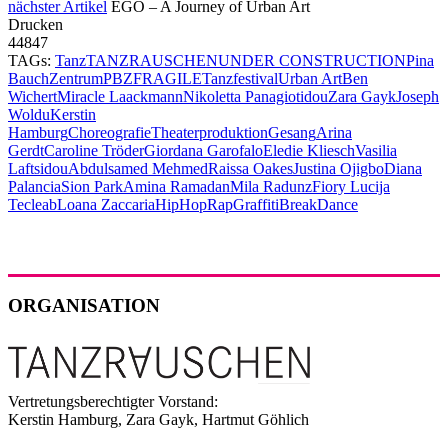
nächster Artikel
EGO – A Journey of Urban Art
Drucken
44847
TAGs:
Tanz
TANZRAUSCHEN
UNDER CONSTRUCTION
Pina
Bauch
Zentrum
PBZ
FRAGILE
Tanzfestival
Urban Art
Ben
Wichert
Miracle Laackmann
Nikoletta Panagiotidou
Zara Gayk
Joseph
Woldu
Kerstin
Hamburg
Choreografie
Theaterproduktion
Gesang
Arina
Gerdt
Caroline Tröder
Giordana Garofalo
Eledie Kliesch
Vasilia
Laftsidou
Abdulsamed Mehmed
Raissa Oakes
Justina Ojigbo
Diana
Palancia
Sion Park
Amina Ramadan
Mila Radunz
Fiory Lucija
Tecleab
Loana Zaccaria
HipHop
Rap
Graffiti
Break
Dance
ORGANISATION
Vertretungsberechtigter Vorstand:
Kerstin Hamburg, Zara Gayk, Hartmut Göhlich