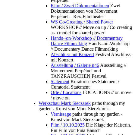
Perpétuel
Kino / Zwei Dokumentationen
Zwei
Dokumentationen von Mouvement
Perpétuel – Rex-Filmtheater
WS Co-Creating / Shared Power
WORKSHOP // Move on up / Co-creating
as a model for shared power
Hands--on-Workshop // Documentary
Dance Filmmaking
Hands--on-Workshop
// Documentary Dance Filmmaking
Abschluss mit Konzert
Festival Abschluss
mit Konzert
Ausstellung / Galerie n46
Ausstellung //
Mouvement Perpétuel und
TANZRAUSCHEN Festival
Statement
Kuratorisches Statement /
Curatorial Statement
Orte / Locations
LOCATIONS // on move
/ move on
Werkschau Mark Sieczarek
paths through my
garden - Kunst von Mark Sieczkarek
Vernissage
paths through my garden -
Kunst von Mark Sieczkarek
Film / 10.10.2025
Die Klage der Kaiserin.
Ein Film von Pina Bausch