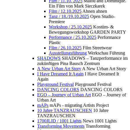
Film / 11.10. 2025
Malou and Dominique.
Ein Film von Mark Sieczkarek
Film / 12.10.2025
Ahnen ahnen
Tanz / 18./19.10.2025
Open Studio-
Premiere
Workshop / 25.10.2025
Kostüm- &
Bewegungsworkshop GARDEN PARTY
Performance / 25.10.2025
Performance
Plastic
Film / 26.10.2025
Film Streetwear
Ausstellungsführung
Werkschau Führung
SHADOWS
SHADOWS – Tanzperformance im
zukünftigen Pina Bausch Zentrum
A New Urban Art Story
A New Urban Art Story
I Have Dreamed It Again
I Have Dreamed It
Again
Playground Festival
Playground Festival
DANCING COLORS
DANCING COLORS
EGO – Journey of Urban Art
EGO – Journey of
Urban Art
mAPs
mAPs - migrating Artists Project
10 Jahre TANZRAUSCHEN
10 Jahre
TANZRAUSCHEN
1700JLID / 1001 Lights
News 1001 Lights
Transforming Movements
Transforming