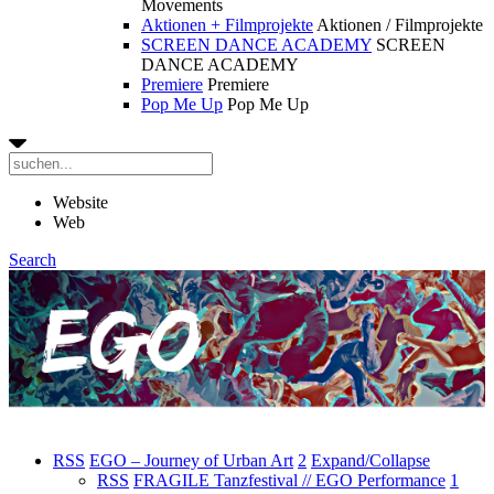
Movements
Aktionen + Filmprojekte
Aktionen / Filmprojekte
SCREEN DANCE ACADEMY
SCREEN
DANCE ACADEMY
Premiere
Premiere
Pop Me Up
Pop Me Up
Website
Web
Search
RSS
EGO – Journey of Urban Art
2
Expand/Collapse
RSS
FRAGILE Tanzfestival // EGO Performance
1