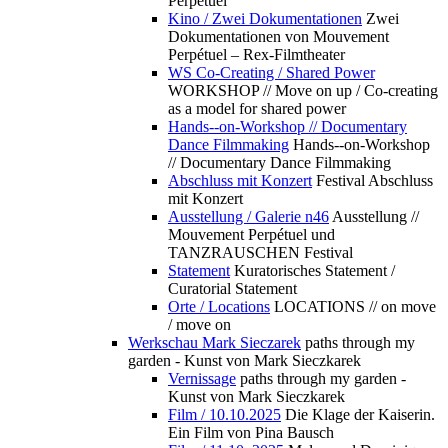
Perpétuel
Kino / Zwei Dokumentationen
Zwei
Dokumentationen von Mouvement
Perpétuel – Rex-Filmtheater
WS Co-Creating / Shared Power
WORKSHOP // Move on up / Co-creating
as a model for shared power
Hands--on-Workshop // Documentary
Dance Filmmaking
Hands--on-Workshop
// Documentary Dance Filmmaking
Abschluss mit Konzert
Festival Abschluss
mit Konzert
Ausstellung / Galerie n46
Ausstellung //
Mouvement Perpétuel und
TANZRAUSCHEN Festival
Statement
Kuratorisches Statement /
Curatorial Statement
Orte / Locations
LOCATIONS // on move
/ move on
Werkschau Mark Sieczarek
paths through my
garden - Kunst von Mark Sieczkarek
Vernissage
paths through my garden -
Kunst von Mark Sieczkarek
Film / 10.10.2025
Die Klage der Kaiserin.
Ein Film von Pina Bausch