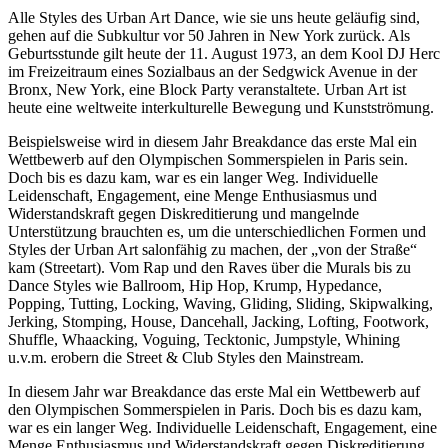
Alle Styles des Urban Art Dance, wie sie uns heute geläufig sind,
gehen auf die Subkultur vor 50 Jahren in New York zurück. Als
Geburtsstunde gilt heute der 11. August 1973, an dem Kool DJ Herc
im Freizeitraum eines Sozialbaus an der Sedgwick Avenue in der
Bronx, New York, eine Block Party veranstaltete. Urban Art ist
heute eine weltweite interkulturelle Bewegung und Kunstströmung.
Beispielsweise wird in diesem Jahr Breakdance das erste Mal ein
Wettbewerb auf den Olympischen Sommerspielen in Paris sein.
Doch bis es dazu kam, war es ein langer Weg. Individuelle
Leidenschaft, Engagement, eine Menge Enthusiasmus und
Widerstandskraft gegen Diskreditierung und mangelnde
Unterstützung brauchten es, um die unterschiedlichen Formen und
Styles der Urban Art salonfähig zu machen, der „von der Straße“
kam (Streetart). Vom Rap und den Raves über die Murals bis zu
Dance Styles wie Ballroom, Hip Hop, Krump, Hypedance,
Popping, Tutting, Locking, Waving, Gliding, Sliding, Skipwalking,
Jerking, Stomping, House, Dancehall, Jacking, Lofting, Footwork,
Shuffle, Whaacking, Voguing, Tecktonic, Jumpstyle, Whining
u.v.m. erobern die Street & Club Styles den Mainstream.
In diesem Jahr war Breakdance das erste Mal ein Wettbewerb auf
den Olympischen Sommerspielen in Paris. Doch bis es dazu kam,
war es ein langer Weg. Individuelle Leidenschaft, Engagement, eine
Menge Enthusiasmus und Widerstandskraft gegen Diskreditierung