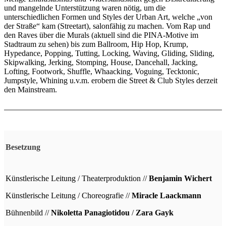
und mangelnde Unterstützung waren nötig, um die
unterschiedlichen Formen und Styles der Urban Art, welche „von
der Straße“ kam (Streetart), salonfähig zu machen. Vom Rap und
den Raves über die Murals (aktuell sind die PINA-Motive im
Stadtraum zu sehen) bis zum Ballroom, Hip Hop, Krump,
Hypedance, Popping, Tutting, Locking, Waving, Gliding, Sliding,
Skipwalking, Jerking, Stomping, House, Dancehall, Jacking,
Lofting, Footwork, Shuffle, Whaacking, Voguing, Tecktonic,
Jumpstyle, Whining u.v.m. erobern die Street & Club Styles derzeit
den Mainstream.
Besetzung
Künstlerische Leitung / Theaterproduktion //
Benjamin Wichert
Künstlerische Leitung / Choreografie //
Miracle Laackmann
Bühnenbild //
Nikoletta Panagiotidou
/
Zara Gayk