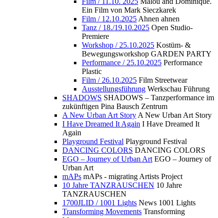
Film / 11.10. 2025
Malou and Dominique.
Ein Film von Mark Sieczkarek
Film / 12.10.2025
Ahnen ahnen
Tanz / 18./19.10.2025
Open Studio-
Premiere
Workshop / 25.10.2025
Kostüm- &
Bewegungsworkshop GARDEN PARTY
Performance / 25.10.2025
Performance
Plastic
Film / 26.10.2025
Film Streetwear
Ausstellungsführung
Werkschau Führung
SHADOWS
SHADOWS – Tanzperformance im
zukünftigen Pina Bausch Zentrum
A New Urban Art Story
A New Urban Art Story
I Have Dreamed It Again
I Have Dreamed It
Again
Playground Festival
Playground Festival
DANCING COLORS
DANCING COLORS
EGO – Journey of Urban Art
EGO – Journey of
Urban Art
mAPs
mAPs - migrating Artists Project
10 Jahre TANZRAUSCHEN
10 Jahre
TANZRAUSCHEN
1700JLID / 1001 Lights
News 1001 Lights
Transforming Movements
Transforming