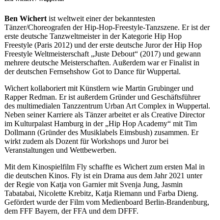
Ben Wichert
ist weltweit einer der bekanntesten
Tänzer/Choreografen der Hip-Hop-Freestyle-Tanzszene. Er ist der
erste deutsche Tanzweltmeister in der Kategorie Hip Hop
Freestyle (Paris 2012) und der erste deutsche Juror der Hip Hop
Freestyle Weltmeisterschaft „Juste Debout“ (2017) und gewann
mehrere deutsche Meisterschaften. Außerdem war er Finalist in
der deutschen Fernsehshow Got to Dance für Wuppertal.
Wichert kollaboriert mit Künstlern wie Martin Grubinger und
Rapper Redman. Er ist außerdem Gründer und Geschäftsführer
des multimedialen Tanzzentrum Urban Art Complex in Wuppertal.
Neben seiner Karriere als Tänzer arbeitet er als Creative Director
im Kulturpalast Hamburg in der „Hip Hop Academy“ mit Tim
Dollmann (Gründer des Musiklabels Eimsbush) zusammen. Er
wirkt zudem als Dozent für Workshops und Juror bei
Veranstaltungen und Wettbewerben.
Mit dem Kinospielfilm Fly schaffte es Wichert zum ersten Mal in
die deutschen Kinos. Fly ist ein Drama aus dem Jahr 2021 unter
der Regie von Katja von Garnier mit Svenja Jung, Jasmin
Tabatabai, Nicolette Krebitz, Katja Riemann und Farba Dieng.
Gefördert wurde der Film vom Medienboard Berlin-Brandenburg,
dem FFF Bayern, der FFA und dem DFFF.