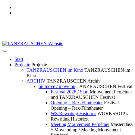
|
TANZRAUSCHEN Wuppertal
we live future now
Start
Projekte
Projekte
TANZRAUSCHEN im Kino
TANZRAUSCHEN im
Kino
ARCHIV
TANZRAUSCHEN Archiv
on move / move on
TANZRAUSCHEN Festival
Festival 2026 / Start
Mouvement Perpétuel
und TANZRAUSCHEN Festival
Opening – Rex-Filmtheater
Festival
Opening – Rex-Filmtheater
WS Rewriting Histories
WORKSHOP //
Rewriting Histories.
Meeting Mouvement Perpétuel
Masterclass
// Move on up / Meeting Mouvement