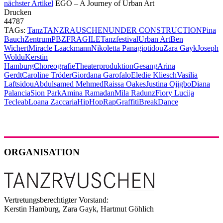
nächster Artikel
EGO – A Journey of Urban Art
Drucken
44787
TAGs:
Tanz
TANZRAUSCHEN
UNDER CONSTRUCTION
Pina
Bauch
Zentrum
PBZ
FRAGILE
Tanzfestival
Urban Art
Ben
Wichert
Miracle Laackmann
Nikoletta Panagiotidou
Zara Gayk
Joseph
Woldu
Kerstin
Hamburg
Choreografie
Theaterproduktion
Gesang
Arina
Gerdt
Caroline Tröder
Giordana Garofalo
Eledie Kliesch
Vasilia
Laftsidou
Abdulsamed Mehmed
Raissa Oakes
Justina Ojigbo
Diana
Palancia
Sion Park
Amina Ramadan
Mila Radunz
Fiory Lucija
Tecleab
Loana Zaccaria
HipHop
Rap
Graffiti
Break
Dance
ORGANISATION
Vertretungsberechtigter Vorstand:
Kerstin Hamburg, Zara Gayk, Hartmut Göhlich