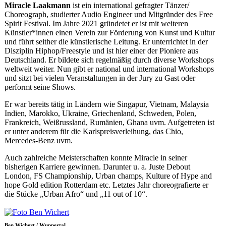
Miracle Laakmann
ist ein international gefragter Tänzer/
Choreograph, studierter Audio Engineer und Mitgründer des Free
Spirit Festival. Im Jahre 2021 gründetet er ist mit weiteren
Künstler*innen einen Verein zur Förderung von Kunst und Kultur
und führt seither die künstlerische Leitung. Er unterrichtet in der
Disziplin Hiphop/Freestyle und ist hier einer der Pioniere aus
Deutschland. Er bildete sich regelmäßig durch diverse Workshops
weltweit weiter. Nun gibt er national und international Workshops
und sitzt bei vielen Veranstaltungen in der Jury zu Gast oder
performt seine Shows.
Er war bereits tätig in Ländern wie Singapur, Vietnam, Malaysia
Indien, Marokko, Ukraine, Griechenland, Schweden, Polen,
Frankreich, Weißrussland, Rumänien, Ghana uvm. Aufgetreten ist
er unter anderem für die Karlspreisverleihung, das Chio,
Mercedes-Benz uvm.
Auch zahlreiche Meisterschaften konnte Miracle in seiner
bisherigen Karriere gewinnen. Darunter u. a. Juste Debout
London, FS Championship, Urban champs, Kulture of Hype and
hope Gold edition Rotterdam etc. Letztes Jahr choreografierte er
die Stücke „Urban Afro“ und „11 out of 10“.
Ben Wichert / Wuppertal