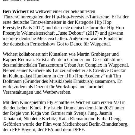
Ben Wichert
ist weltweit einer der bekanntesten
Tänzer/Choreografen der Hip-Hop-Freestyle-Tanzszene. Er ist der
erste deutsche Tanzweltmeister in der Kategorie Hip Hop
Freestyle (Paris 2012) und der erste deutsche Juror der Hip Hop
Freestyle Weltmeisterschaft „Juste Debout“ (2017) und gewann
mehrere deutsche Meisterschaften. Außerdem war er Finalist in
der deutschen Fernsehshow Got to Dance für Wuppertal.
Wichert kollaboriert mit Künstlern wie Martin Grubinger und
Rapper Redman. Er ist außerdem Gründer und Geschäftsführer
des multimedialen Tanzzentrum Urban Art Complex in Wuppertal.
Neben seiner Karriere als Tänzer arbeitet er als Creative Director
im Kulturpalast Hamburg in der „Hip Hop Academy“ mit Tim
Dollmann (Gründer des Musiklabels Eimsbush) zusammen. Er
wirkt zudem als Dozent für Workshops und Juror bei
Veranstaltungen und Wettbewerben.
Mit dem Kinospielfilm Fly schaffte es Wichert zum ersten Mal in
die deutschen Kinos. Fly ist ein Drama aus dem Jahr 2021 unter
der Regie von Katja von Garnier mit Svenja Jung, Jasmin
Tabatabai, Nicolette Krebitz, Katja Riemann und Farba Dieng.
Gefördert wurde der Film vom Medienboard Berlin-Brandenburg,
dem FFF Bayern, der FFA und dem DFFF.