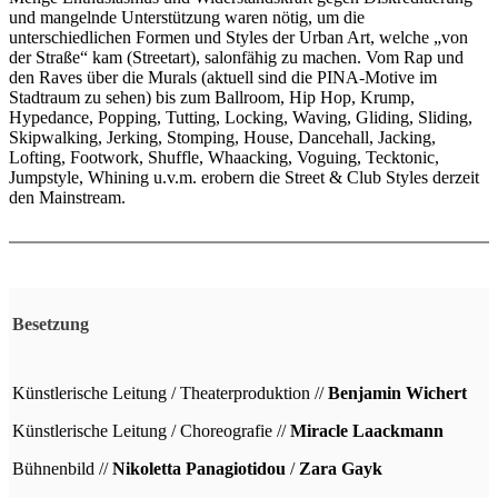
und mangelnde Unterstützung waren nötig, um die
unterschiedlichen Formen und Styles der Urban Art, welche „von
der Straße“ kam (Streetart), salonfähig zu machen. Vom Rap und
den Raves über die Murals (aktuell sind die PINA-Motive im
Stadtraum zu sehen) bis zum Ballroom, Hip Hop, Krump,
Hypedance, Popping, Tutting, Locking, Waving, Gliding, Sliding,
Skipwalking, Jerking, Stomping, House, Dancehall, Jacking,
Lofting, Footwork, Shuffle, Whaacking, Voguing, Tecktonic,
Jumpstyle, Whining u.v.m. erobern die Street & Club Styles derzeit
den Mainstream.
Besetzung
Künstlerische Leitung / Theaterproduktion //
Benjamin Wichert
Künstlerische Leitung / Choreografie //
Miracle Laackmann
Bühnenbild //
Nikoletta Panagiotidou
/
Zara Gayk