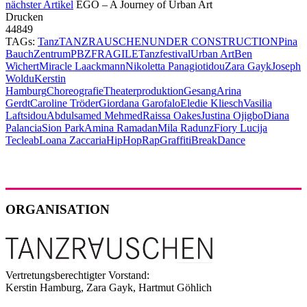
nächster Artikel
EGO – A Journey of Urban Art
Drucken
44849
TAGs:
Tanz
TANZRAUSCHEN
UNDER CONSTRUCTION
Pina
Bauch
Zentrum
PBZ
FRAGILE
Tanzfestival
Urban Art
Ben
Wichert
Miracle Laackmann
Nikoletta Panagiotidou
Zara Gayk
Joseph
Woldu
Kerstin
Hamburg
Choreografie
Theaterproduktion
Gesang
Arina
Gerdt
Caroline Tröder
Giordana Garofalo
Eledie Kliesch
Vasilia
Laftsidou
Abdulsamed Mehmed
Raissa Oakes
Justina Ojigbo
Diana
Palancia
Sion Park
Amina Ramadan
Mila Radunz
Fiory Lucija
Tecleab
Loana Zaccaria
HipHop
Rap
Graffiti
Break
Dance
ORGANISATION
Vertretungsberechtigter Vorstand:
Kerstin Hamburg, Zara Gayk, Hartmut Göhlich