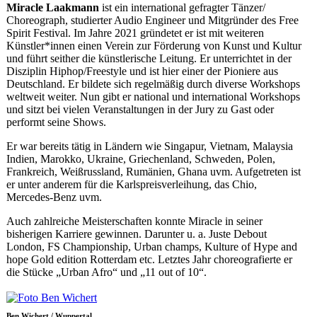
Miracle Laakmann
ist ein international gefragter Tänzer/
Choreograph, studierter Audio Engineer und Mitgründer des Free
Spirit Festival. Im Jahre 2021 gründetet er ist mit weiteren
Künstler*innen einen Verein zur Förderung von Kunst und Kultur
und führt seither die künstlerische Leitung. Er unterrichtet in der
Disziplin Hiphop/Freestyle und ist hier einer der Pioniere aus
Deutschland. Er bildete sich regelmäßig durch diverse Workshops
weltweit weiter. Nun gibt er national und international Workshops
und sitzt bei vielen Veranstaltungen in der Jury zu Gast oder
performt seine Shows.
Er war bereits tätig in Ländern wie Singapur, Vietnam, Malaysia
Indien, Marokko, Ukraine, Griechenland, Schweden, Polen,
Frankreich, Weißrussland, Rumänien, Ghana uvm. Aufgetreten ist
er unter anderem für die Karlspreisverleihung, das Chio,
Mercedes-Benz uvm.
Auch zahlreiche Meisterschaften konnte Miracle in seiner
bisherigen Karriere gewinnen. Darunter u. a. Juste Debout
London, FS Championship, Urban champs, Kulture of Hype and
hope Gold edition Rotterdam etc. Letztes Jahr choreografierte er
die Stücke „Urban Afro“ und „11 out of 10“.
Ben Wichert / Wuppertal