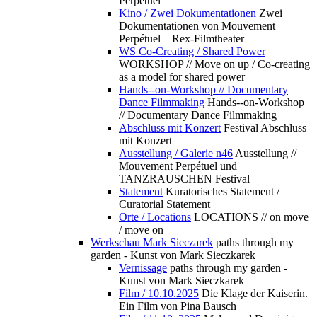
Perpétuel
Kino / Zwei Dokumentationen
Zwei
Dokumentationen von Mouvement
Perpétuel – Rex-Filmtheater
WS Co-Creating / Shared Power
WORKSHOP // Move on up / Co-creating
as a model for shared power
Hands--on-Workshop // Documentary
Dance Filmmaking
Hands--on-Workshop
// Documentary Dance Filmmaking
Abschluss mit Konzert
Festival Abschluss
mit Konzert
Ausstellung / Galerie n46
Ausstellung //
Mouvement Perpétuel und
TANZRAUSCHEN Festival
Statement
Kuratorisches Statement /
Curatorial Statement
Orte / Locations
LOCATIONS // on move
/ move on
Werkschau Mark Sieczarek
paths through my
garden - Kunst von Mark Sieczkarek
Vernissage
paths through my garden -
Kunst von Mark Sieczkarek
Film / 10.10.2025
Die Klage der Kaiserin.
Ein Film von Pina Bausch