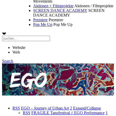
Movements
Aktionen + Filmprojekte
Aktionen / Filmprojekte
SCREEN DANCE ACADEMY
SCREEN
DANCE ACADEMY
Premiere
Premiere
Pop Me Up
Pop Me Up
Website
Web
Search
RSS
EGO – Journey of Urban Art
2
Expand/Collapse
RSS
FRAGILE Tanzfestival // EGO Performance
1