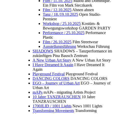
Film / 11.10. 2025
Malou and Dominique.
Ein Film von Mark Sieczkarek
Film / 12.10.2025
Ahnen ahnen
Tanz / 18./19.10.2025
Open Studio-
Premiere
Workshop / 25.10.2025
Kostüm- &
Bewegungsworkshop GARDEN PARTY
Performance / 25.10.2025
Performance
Plastic
Film / 26.10.2025
Film Streetwear
Ausstellungsführung
Werkschau Führung
SHADOWS
SHADOWS – Tanzperformance im
zukünftigen Pina Bausch Zentrum
A New Urban Art Story
A New Urban Art Story
I Have Dreamed It Again
I Have Dreamed It
Again
Playground Festival
Playground Festival
DANCING COLORS
DANCING COLORS
EGO – Journey of Urban Art
EGO – Journey of
Urban Art
mAPs
mAPs - migrating Artists Project
10 Jahre TANZRAUSCHEN
10 Jahre
TANZRAUSCHEN
1700JLID / 1001 Lights
News 1001 Lights
Transforming Movements
Transforming