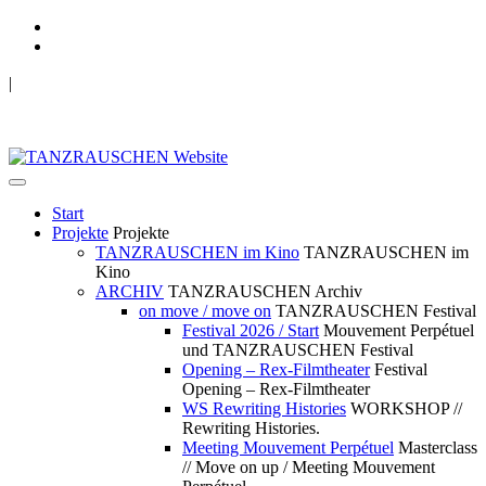
|
TANZRAUSCHEN Wuppertal
we live future now
Start
Projekte
Projekte
TANZRAUSCHEN im Kino
TANZRAUSCHEN im
Kino
ARCHIV
TANZRAUSCHEN Archiv
on move / move on
TANZRAUSCHEN Festival
Festival 2026 / Start
Mouvement Perpétuel
und TANZRAUSCHEN Festival
Opening – Rex-Filmtheater
Festival
Opening – Rex-Filmtheater
WS Rewriting Histories
WORKSHOP //
Rewriting Histories.
Meeting Mouvement Perpétuel
Masterclass
// Move on up / Meeting Mouvement