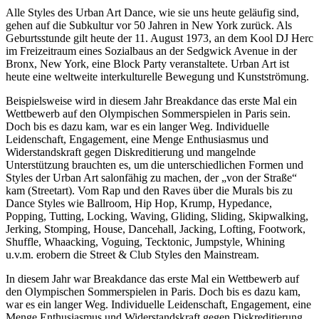
Alle Styles des Urban Art Dance, wie sie uns heute geläufig sind,
gehen auf die Subkultur vor 50 Jahren in New York zurück. Als
Geburtsstunde gilt heute der 11. August 1973, an dem Kool DJ Herc
im Freizeitraum eines Sozialbaus an der Sedgwick Avenue in der
Bronx, New York, eine Block Party veranstaltete. Urban Art ist
heute eine weltweite interkulturelle Bewegung und Kunstströmung.
Beispielsweise wird in diesem Jahr Breakdance das erste Mal ein
Wettbewerb auf den Olympischen Sommerspielen in Paris sein.
Doch bis es dazu kam, war es ein langer Weg. Individuelle
Leidenschaft, Engagement, eine Menge Enthusiasmus und
Widerstandskraft gegen Diskreditierung und mangelnde
Unterstützung brauchten es, um die unterschiedlichen Formen und
Styles der Urban Art salonfähig zu machen, der „von der Straße“
kam (Streetart). Vom Rap und den Raves über die Murals bis zu
Dance Styles wie Ballroom, Hip Hop, Krump, Hypedance,
Popping, Tutting, Locking, Waving, Gliding, Sliding, Skipwalking,
Jerking, Stomping, House, Dancehall, Jacking, Lofting, Footwork,
Shuffle, Whaacking, Voguing, Tecktonic, Jumpstyle, Whining
u.v.m. erobern die Street & Club Styles den Mainstream.
In diesem Jahr war Breakdance das erste Mal ein Wettbewerb auf
den Olympischen Sommerspielen in Paris. Doch bis es dazu kam,
war es ein langer Weg. Individuelle Leidenschaft, Engagement, eine
Menge Enthusiasmus und Widerstandskraft gegen Diskreditierung