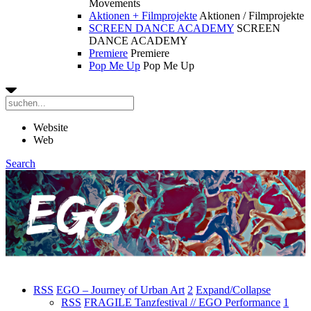
Movements
Aktionen + Filmprojekte
Aktionen / Filmprojekte
SCREEN DANCE ACADEMY
SCREEN
DANCE ACADEMY
Premiere
Premiere
Pop Me Up
Pop Me Up
Website
Web
Search
RSS
EGO – Journey of Urban Art
2
Expand/Collapse
RSS
FRAGILE Tanzfestival // EGO Performance
1