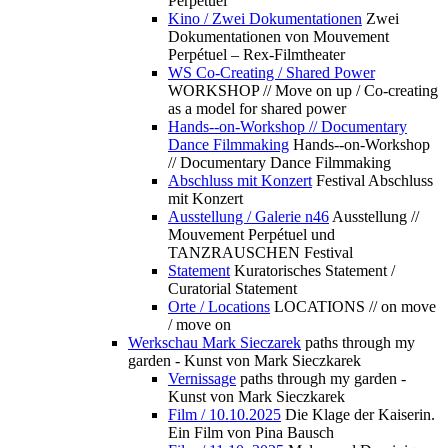
Perpétuel
Kino / Zwei Dokumentationen
Zwei
Dokumentationen von Mouvement
Perpétuel – Rex-Filmtheater
WS Co-Creating / Shared Power
WORKSHOP // Move on up / Co-creating
as a model for shared power
Hands--on-Workshop // Documentary
Dance Filmmaking
Hands--on-Workshop
// Documentary Dance Filmmaking
Abschluss mit Konzert
Festival Abschluss
mit Konzert
Ausstellung / Galerie n46
Ausstellung //
Mouvement Perpétuel und
TANZRAUSCHEN Festival
Statement
Kuratorisches Statement /
Curatorial Statement
Orte / Locations
LOCATIONS // on move
/ move on
Werkschau Mark Sieczarek
paths through my
garden - Kunst von Mark Sieczkarek
Vernissage
paths through my garden -
Kunst von Mark Sieczkarek
Film / 10.10.2025
Die Klage der Kaiserin.
Ein Film von Pina Bausch