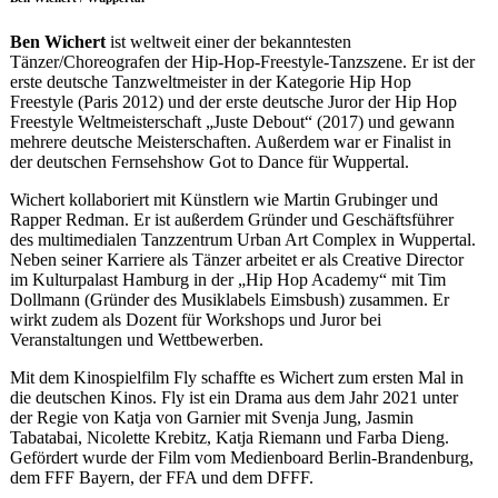
Ben Wichert
ist weltweit einer der bekanntesten
Tänzer/Choreografen der Hip-Hop-Freestyle-Tanzszene. Er ist der
erste deutsche Tanzweltmeister in der Kategorie Hip Hop
Freestyle (Paris 2012) und der erste deutsche Juror der Hip Hop
Freestyle Weltmeisterschaft „Juste Debout“ (2017) und gewann
mehrere deutsche Meisterschaften. Außerdem war er Finalist in
der deutschen Fernsehshow Got to Dance für Wuppertal.
Wichert kollaboriert mit Künstlern wie Martin Grubinger und
Rapper Redman. Er ist außerdem Gründer und Geschäftsführer
des multimedialen Tanzzentrum Urban Art Complex in Wuppertal.
Neben seiner Karriere als Tänzer arbeitet er als Creative Director
im Kulturpalast Hamburg in der „Hip Hop Academy“ mit Tim
Dollmann (Gründer des Musiklabels Eimsbush) zusammen. Er
wirkt zudem als Dozent für Workshops und Juror bei
Veranstaltungen und Wettbewerben.
Mit dem Kinospielfilm Fly schaffte es Wichert zum ersten Mal in
die deutschen Kinos. Fly ist ein Drama aus dem Jahr 2021 unter
der Regie von Katja von Garnier mit Svenja Jung, Jasmin
Tabatabai, Nicolette Krebitz, Katja Riemann und Farba Dieng.
Gefördert wurde der Film vom Medienboard Berlin-Brandenburg,
dem FFF Bayern, der FFA und dem DFFF.