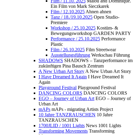
Film / 11.10. 2025
Malou and Dominique.
Ein Film von Mark Sieczkarek
Film / 12.10.2025
Ahnen ahnen
Tanz / 18./19.10.2025
Open Studio-
Premiere
Workshop / 25.10.2025
Kostüm- &
Bewegungsworkshop GARDEN PARTY
Performance / 25.10.2025
Performance
Plastic
Film / 26.10.2025
Film Streetwear
Ausstellungsführung
Werkschau Führung
SHADOWS
SHADOWS – Tanzperformance im
zukünftigen Pina Bausch Zentrum
A New Urban Art Story
A New Urban Art Story
I Have Dreamed It Again
I Have Dreamed It
Again
Playground Festival
Playground Festival
DANCING COLORS
DANCING COLORS
EGO – Journey of Urban Art
EGO – Journey of
Urban Art
mAPs
mAPs - migrating Artists Project
10 Jahre TANZRAUSCHEN
10 Jahre
TANZRAUSCHEN
1700JLID / 1001 Lights
News 1001 Lights
Transforming Movements
Transforming