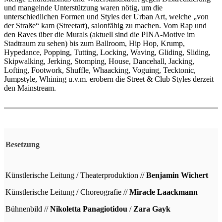
und mangelnde Unterstützung waren nötig, um die
unterschiedlichen Formen und Styles der Urban Art, welche „von
der Straße“ kam (Streetart), salonfähig zu machen. Vom Rap und
den Raves über die Murals (aktuell sind die PINA-Motive im
Stadtraum zu sehen) bis zum Ballroom, Hip Hop, Krump,
Hypedance, Popping, Tutting, Locking, Waving, Gliding, Sliding,
Skipwalking, Jerking, Stomping, House, Dancehall, Jacking,
Lofting, Footwork, Shuffle, Whaacking, Voguing, Tecktonic,
Jumpstyle, Whining u.v.m. erobern die Street & Club Styles derzeit
den Mainstream.
Besetzung
Künstlerische Leitung / Theaterproduktion //
Benjamin Wichert
Künstlerische Leitung / Choreografie //
Miracle Laackmann
Bühnenbild //
Nikoletta Panagiotidou
/
Zara Gayk