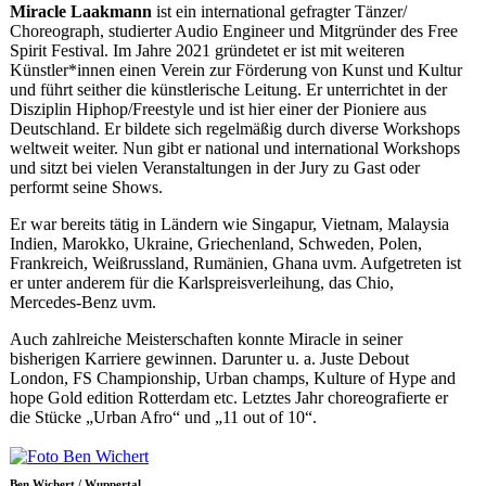
Miracle Laakmann
ist ein international gefragter Tänzer/
Choreograph, studierter Audio Engineer und Mitgründer des Free
Spirit Festival. Im Jahre 2021 gründetet er ist mit weiteren
Künstler*innen einen Verein zur Förderung von Kunst und Kultur
und führt seither die künstlerische Leitung. Er unterrichtet in der
Disziplin Hiphop/Freestyle und ist hier einer der Pioniere aus
Deutschland. Er bildete sich regelmäßig durch diverse Workshops
weltweit weiter. Nun gibt er national und international Workshops
und sitzt bei vielen Veranstaltungen in der Jury zu Gast oder
performt seine Shows.
Er war bereits tätig in Ländern wie Singapur, Vietnam, Malaysia
Indien, Marokko, Ukraine, Griechenland, Schweden, Polen,
Frankreich, Weißrussland, Rumänien, Ghana uvm. Aufgetreten ist
er unter anderem für die Karlspreisverleihung, das Chio,
Mercedes-Benz uvm.
Auch zahlreiche Meisterschaften konnte Miracle in seiner
bisherigen Karriere gewinnen. Darunter u. a. Juste Debout
London, FS Championship, Urban champs, Kulture of Hype and
hope Gold edition Rotterdam etc. Letztes Jahr choreografierte er
die Stücke „Urban Afro“ und „11 out of 10“.
Ben Wichert / Wuppertal