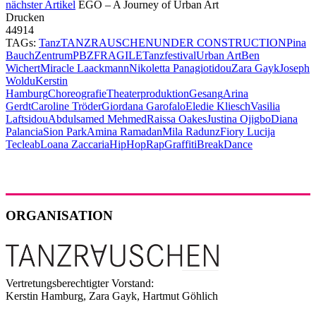
nächster Artikel
EGO – A Journey of Urban Art
Drucken
44914
TAGs:
Tanz
TANZRAUSCHEN
UNDER CONSTRUCTION
Pina
Bauch
Zentrum
PBZ
FRAGILE
Tanzfestival
Urban Art
Ben
Wichert
Miracle Laackmann
Nikoletta Panagiotidou
Zara Gayk
Joseph
Woldu
Kerstin
Hamburg
Choreografie
Theaterproduktion
Gesang
Arina
Gerdt
Caroline Tröder
Giordana Garofalo
Eledie Kliesch
Vasilia
Laftsidou
Abdulsamed Mehmed
Raissa Oakes
Justina Ojigbo
Diana
Palancia
Sion Park
Amina Ramadan
Mila Radunz
Fiory Lucija
Tecleab
Loana Zaccaria
HipHop
Rap
Graffiti
Break
Dance
ORGANISATION
Vertretungsberechtigter Vorstand:
Kerstin Hamburg, Zara Gayk, Hartmut Göhlich