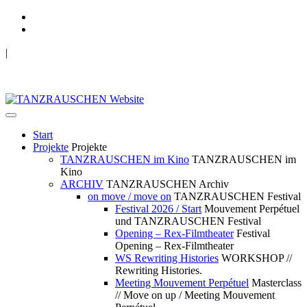
|
TANZRAUSCHEN Wuppertal
we live future now
Start
Projekte
Projekte
TANZRAUSCHEN im Kino
TANZRAUSCHEN im
Kino
ARCHIV
TANZRAUSCHEN Archiv
on move / move on
TANZRAUSCHEN Festival
Festival 2026 / Start
Mouvement Perpétuel
und TANZRAUSCHEN Festival
Opening – Rex-Filmtheater
Festival
Opening – Rex-Filmtheater
WS Rewriting Histories
WORKSHOP //
Rewriting Histories.
Meeting Mouvement Perpétuel
Masterclass
// Move on up / Meeting Mouvement