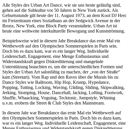
Alle Styles des Urban Art Dance, wie sie uns heute geläufig sind,
gehen auf die Subkultur vor 50 Jahren in New York zurück. Als
Geburtsstunde gilt heute der 11. August 1973, an dem Kool DJ Herc
im Freizeitraum eines Sozialbaus an der Sedgwick Avenue in der
Bronx, New York, eine Block Party veranstaltete. Urban Art ist
heute eine weltweite interkulturelle Bewegung und Kunstströmung.
Beispielsweise wird in diesem Jahr Breakdance das erste Mal ein
Wettbewerb auf den Olympischen Sommerspielen in Paris sein.
Doch bis es dazu kam, war es ein langer Weg. Individuelle
Leidenschaft, Engagement, eine Menge Enthusiasmus und
Widerstandskraft gegen Diskreditierung und mangelnde
Unterstützung brauchten es, um die unterschiedlichen Formen und
Styles der Urban Art salonfähig zu machen, der „von der Straße“
kam (Streetart). Vom Rap und den Raves über die Murals bis zu
Dance Styles wie Ballroom, Hip Hop, Krump, Hypedance,
Popping, Tutting, Locking, Waving, Gliding, Sliding, Skipwalking,
Jerking, Stomping, House, Dancehall, Jacking, Lofting, Footwork,
Shuffle, Whaacking, Voguing, Tecktonic, Jumpstyle, Whining
u.v.m. erobern die Street & Club Styles den Mainstream.
In diesem Jahr war Breakdance das erste Mal ein Wettbewerb auf
den Olympischen Sommerspielen in Paris. Doch bis es dazu kam,
war es ein langer Weg. Individuelle Leidenschaft, Engagement, eine
Menge Enthusiasmus und Widerstandskraft gegen Diskreditierung