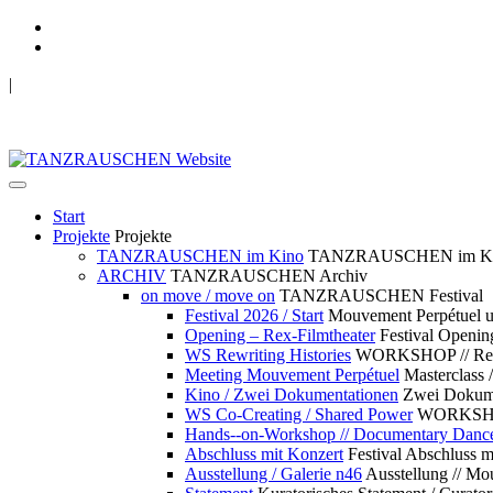
|
TANZRAUSCHEN Wuppertal
we live future now
Start
Projekte
Projekte
TANZRAUSCHEN im Kino
TANZRAUSCHEN im K
ARCHIV
TANZRAUSCHEN Archiv
on move / move on
TANZRAUSCHEN Festival
Festival 2026 / Start
Mouvement Perpétue
Opening – Rex-Filmtheater
Festival Openin
WS Rewriting Histories
WORKSHOP // Rewri
Meeting Mouvement Perpétuel
Masterclass
Kino / Zwei Dokumentationen
Zwei Dokume
WS Co-Creating / Shared Power
WORKSHOP 
Hands--on-Workshop // Documentary Danc
Abschluss mit Konzert
Festival Abschluss m
Ausstellung / Galerie n46
Ausstellung // 