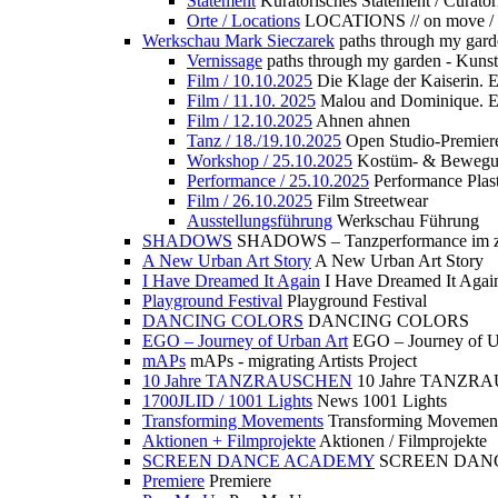
Statement
Kuratorisches Statement / Curator
Orte / Locations
LOCATIONS // on move /
Werkschau Mark Sieczarek
paths through my gard
Vernissage
paths through my garden - Kuns
Film / 10.10.2025
Die Klage der Kaiserin. 
Film / 11.10. 2025
Malou and Dominique. E
Film / 12.10.2025
Ahnen ahnen
Tanz / 18./19.10.2025
Open Studio-Premier
Workshop / 25.10.2025
Kostüm- & Bewe
Performance / 25.10.2025
Performance Plast
Film / 26.10.2025
Film Streetwear
Ausstellungsführung
Werkschau Führung
SHADOWS
SHADOWS – Tanzperformance im zu
A New Urban Art Story
A New Urban Art Story
I Have Dreamed It Again
I Have Dreamed It Agai
Playground Festival
Playground Festival
DANCING COLORS
DANCING COLORS
EGO – Journey of Urban Art
EGO – Journey of U
mAPs
mAPs - migrating Artists Project
10 Jahre TANZRAUSCHEN
10 Jahre TANZR
1700JLID / 1001 Lights
News 1001 Lights
Transforming Movements
Transforming Movemen
Aktionen + Filmprojekte
Aktionen / Filmprojekte
SCREEN DANCE ACADEMY
SCREEN DAN
Premiere
Premiere