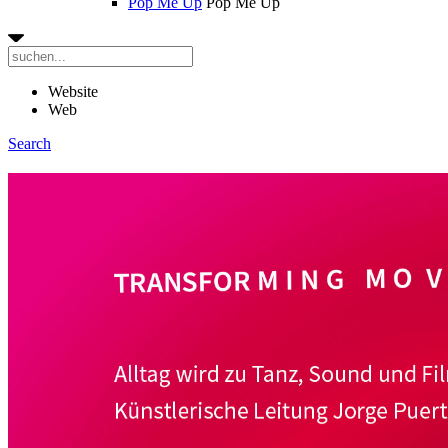
Pop Me Up
Pop Me Up
Website
Web
Search