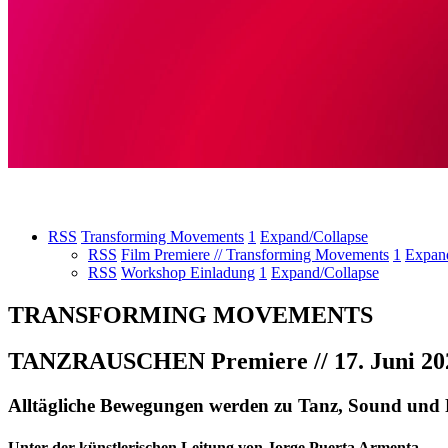
RSS
Transforming Movements
1
Expand/Collapse
RSS
Film Premiere // Transforming Movements
1
Expan
RSS
Workshop Einladung
1
Expand/Collapse
TRANSFORMING MOVEMENTS
TANZRAUSCHEN Premiere // 17. Juni 2023 
Alltägliche Bewegungen werden zu Tanz, Sound und 
Unter der künstlerischen Leitung von Jorge Puerta Armenta