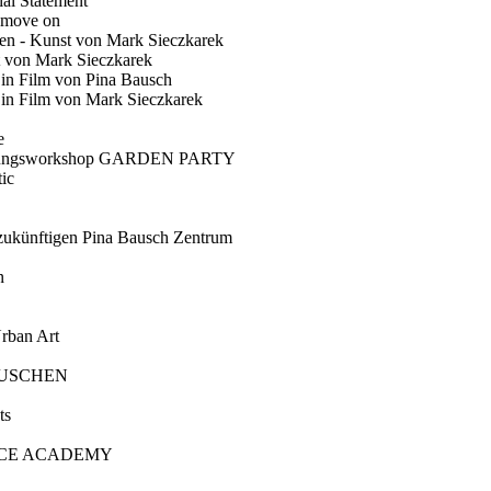
ial Statement
 move on
en - Kunst von Mark Sieczkarek
t von Mark Sieczkarek
Ein Film von Pina Bausch
in Film von Mark Sieczkarek
e
gungsworkshop GARDEN PARTY
ic
künftigen Pina Bausch Zentrum
n
rban Art
AUSCHEN
ts
CE ACADEMY