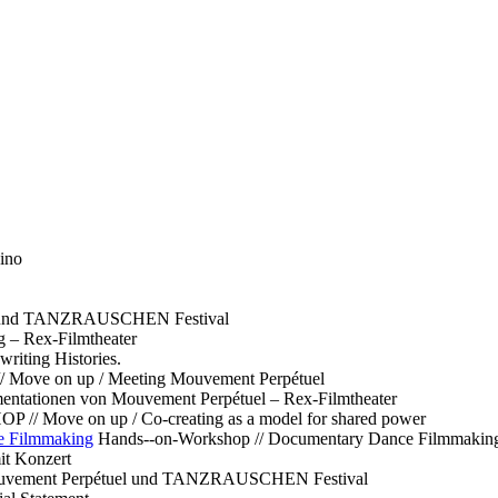
ino
l und TANZRAUSCHEN Festival
g – Rex-Filmtheater
ting Histories.
 // Move on up / Meeting Mouvement Perpétuel
ntationen von Mouvement Perpétuel – Rex-Filmtheater
// Move on up / Co-creating as a model for shared power
e Filmmaking
Hands--on-Workshop // Documentary Dance Filmmakin
it Konzert
Mouvement Perpétuel und TANZRAUSCHEN Festival