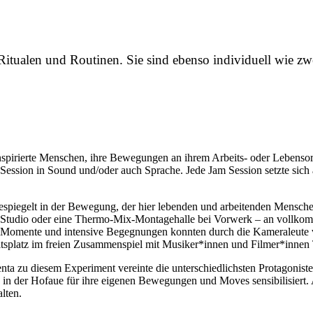
Ritualen und Routinen. Sie sind ebenso individuell wie z
rte Menschen, ihre Bewegungen an ihrem Arbeits- oder Lebensort z
Session in Sound und/oder auch Sprache. Jede Jam Session setzte sich
spiegelt in der Bewegung, der hier lebenden und arbeitenden Menschen
-Studio oder eine Thermo-Mix-Montagehalle bei Vorwerk – an vollkomm
ige Momente und intensive Begegnungen konnten durch die Kameraleute
splatz im freien Zusammenspiel mit Musiker*innen und Filmer*innen 
nta zu diesem Experiment vereinte die unterschiedlichsten Protagonist
n der Hofaue für ihre eigenen Bewegungen und Moves sensibilisiert. 
lten.