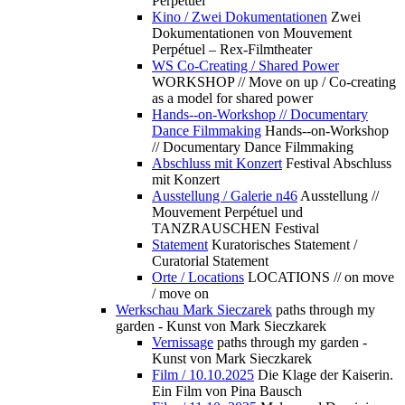
Perpétuel
Kino / Zwei Dokumentationen
Zwei
Dokumentationen von Mouvement
Perpétuel – Rex-Filmtheater
WS Co-Creating / Shared Power
WORKSHOP // Move on up / Co-creating
as a model for shared power
Hands--on-Workshop // Documentary
Dance Filmmaking
Hands--on-Workshop
// Documentary Dance Filmmaking
Abschluss mit Konzert
Festival Abschluss
mit Konzert
Ausstellung / Galerie n46
Ausstellung //
Mouvement Perpétuel und
TANZRAUSCHEN Festival
Statement
Kuratorisches Statement /
Curatorial Statement
Orte / Locations
LOCATIONS // on move
/ move on
Werkschau Mark Sieczarek
paths through my
garden - Kunst von Mark Sieczkarek
Vernissage
paths through my garden -
Kunst von Mark Sieczkarek
Film / 10.10.2025
Die Klage der Kaiserin.
Ein Film von Pina Bausch