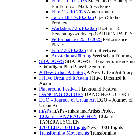
Film / 11.10. 2025
Malou and Dominique.
Ein Film von Mark Sieczkarek
Film / 12.10.2025
Ahnen ahnen
Tanz / 18./19.10.2025
Open Studio-
Premiere
Workshop / 25.10.2025
Kostüm- &
Bewegungsworkshop GARDEN PARTY
Performance / 25.10.2025
Performance
Plastic
Film / 26.10.2025
Film Streetwear
Ausstellungsführung
Werkschau Führung
SHADOWS
SHADOWS – Tanzperformance im
zukünftigen Pina Bausch Zentrum
A New Urban Art Story
A New Urban Art Story
I Have Dreamed It Again
I Have Dreamed It
Again
Playground Festival
Playground Festival
DANCING COLORS
DANCING COLORS
EGO – Journey of Urban Art
EGO – Journey of
Urban Art
mAPs
mAPs - migrating Artists Project
10 Jahre TANZRAUSCHEN
10 Jahre
TANZRAUSCHEN
1700JLID / 1001 Lights
News 1001 Lights
Transforming Movements
Transforming