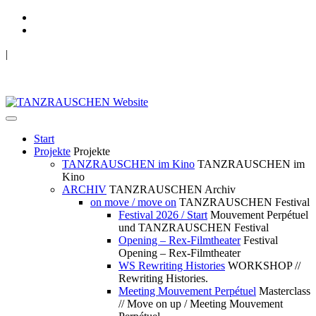
|
TANZRAUSCHEN Wuppertal
we live future now
Start
Projekte
Projekte
TANZRAUSCHEN im Kino
TANZRAUSCHEN im
Kino
ARCHIV
TANZRAUSCHEN Archiv
on move / move on
TANZRAUSCHEN Festival
Festival 2026 / Start
Mouvement Perpétuel
und TANZRAUSCHEN Festival
Opening – Rex-Filmtheater
Festival
Opening – Rex-Filmtheater
WS Rewriting Histories
WORKSHOP //
Rewriting Histories.
Meeting Mouvement Perpétuel
Masterclass
// Move on up / Meeting Mouvement