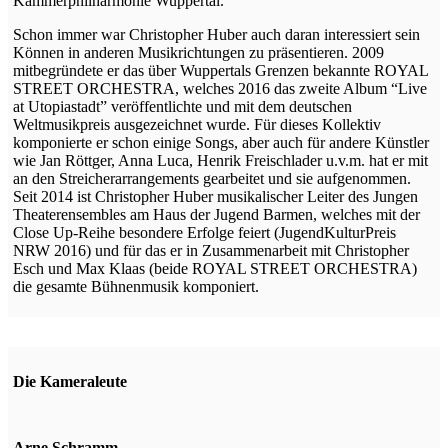
Kammerphilharmonie Wuppertal.
Schon immer war Christopher Huber auch daran interessiert sein
Können in anderen Musikrichtungen zu präsentieren. 2009
mitbegründete er das über Wuppertals Grenzen bekannte ROYAL
STREET ORCHESTRA, welches 2016 das zweite Album “Live
at Utopiastadt” veröffentlichte und mit dem deutschen
Weltmusikpreis ausgezeichnet wurde. Für dieses Kollektiv
komponierte er schon einige Songs, aber auch für andere Künstler
wie Jan Röttger, Anna Luca, Henrik Freischlader u.v.m. hat er mit
an den Streicherarrangements gearbeitet und sie aufgenommen.
Seit 2014 ist Christopher Huber musikalischer Leiter des Jungen
Theaterensembles am Haus der Jugend Barmen, welches mit der
Close Up-Reihe besondere Erfolge feiert (JugendKulturPreis
NRW 2016) und für das er in Zusammenarbeit mit Christopher
Esch und Max Klaas (beide ROYAL STREET ORCHESTRA)
die gesamte Bühnenmusik komponiert.
Die Kameraleute
Arne Schramm