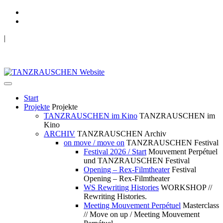
|
TANZRAUSCHEN Wuppertal
we live future now
Start
Projekte
Projekte
TANZRAUSCHEN im Kino
TANZRAUSCHEN im
Kino
ARCHIV
TANZRAUSCHEN Archiv
on move / move on
TANZRAUSCHEN Festival
Festival 2026 / Start
Mouvement Perpétuel
und TANZRAUSCHEN Festival
Opening – Rex-Filmtheater
Festival
Opening – Rex-Filmtheater
WS Rewriting Histories
WORKSHOP //
Rewriting Histories.
Meeting Mouvement Perpétuel
Masterclass
// Move on up / Meeting Mouvement