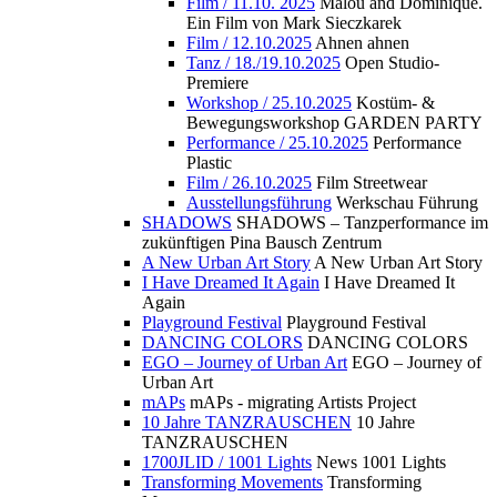
Film / 11.10. 2025
Malou and Dominique.
Ein Film von Mark Sieczkarek
Film / 12.10.2025
Ahnen ahnen
Tanz / 18./19.10.2025
Open Studio-
Premiere
Workshop / 25.10.2025
Kostüm- &
Bewegungsworkshop GARDEN PARTY
Performance / 25.10.2025
Performance
Plastic
Film / 26.10.2025
Film Streetwear
Ausstellungsführung
Werkschau Führung
SHADOWS
SHADOWS – Tanzperformance im
zukünftigen Pina Bausch Zentrum
A New Urban Art Story
A New Urban Art Story
I Have Dreamed It Again
I Have Dreamed It
Again
Playground Festival
Playground Festival
DANCING COLORS
DANCING COLORS
EGO – Journey of Urban Art
EGO – Journey of
Urban Art
mAPs
mAPs - migrating Artists Project
10 Jahre TANZRAUSCHEN
10 Jahre
TANZRAUSCHEN
1700JLID / 1001 Lights
News 1001 Lights
Transforming Movements
Transforming