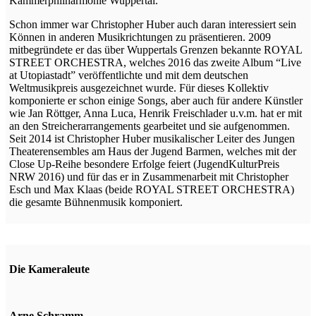
Kammerphilharmonie Wuppertal.
Schon immer war Christopher Huber auch daran interessiert sein
Können in anderen Musikrichtungen zu präsentieren. 2009
mitbegründete er das über Wuppertals Grenzen bekannte ROYAL
STREET ORCHESTRA, welches 2016 das zweite Album “Live
at Utopiastadt” veröffentlichte und mit dem deutschen
Weltmusikpreis ausgezeichnet wurde. Für dieses Kollektiv
komponierte er schon einige Songs, aber auch für andere Künstler
wie Jan Röttger, Anna Luca, Henrik Freischlader u.v.m. hat er mit
an den Streicherarrangements gearbeitet und sie aufgenommen.
Seit 2014 ist Christopher Huber musikalischer Leiter des Jungen
Theaterensembles am Haus der Jugend Barmen, welches mit der
Close Up-Reihe besondere Erfolge feiert (JugendKulturPreis
NRW 2016) und für das er in Zusammenarbeit mit Christopher
Esch und Max Klaas (beide ROYAL STREET ORCHESTRA)
die gesamte Bühnenmusik komponiert.
Die Kameraleute
Arne Schramm