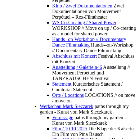
Perpétuel
Kino / Zwei Dokumentationen
Zwei
Dokumentationen von Mouvement
Perpétuel – Rex-Filmtheater
WS Co-Creating / Shared Power
WORKSHOP // Move on up / Co-creating
as a model for shared power
Hands--on-Workshop // Documentary
Dance Filmmaking
Hands--on-Workshop
// Documentary Dance Filmmaking
Abschluss mit Konzert
Festival Abschluss
mit Konzert
Ausstellung / Galerie n46
Ausstellung //
Mouvement Perpétuel und
TANZRAUSCHEN Festival
Statement
Kuratorisches Statement /
Curatorial Statement
Orte / Locations
LOCATIONS // on move
/ move on
Werkschau Mark Sieczarek
paths through my
garden - Kunst von Mark Sieczkarek
Vernissage
paths through my garden -
Kunst von Mark Sieczkarek
Film / 10.10.2025
Die Klage der Kaiserin.
Ein Film von Pina Bausch