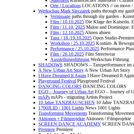
Statement
Kuratorisches Statement / Curator
Orte / Locations
LOCATIONS // on move /
Werkschau Mark Sieczarek
paths through my gard
Vernissage
paths through my garden - Kuns
Film / 10.10.2025
Die Klage der Kaiserin. 
Film / 11.10. 2025
Malou and Dominique. E
Film / 12.10.2025
Ahnen ahnen
Tanz / 18./19.10.2025
Open Studio-Premier
Workshop / 25.10.2025
Kostüm- & Bewe
Performance / 25.10.2025
Performance Plast
Film / 26.10.2025
Film Streetwear
Ausstellungsführung
Werkschau Führung
SHADOWS
SHADOWS – Tanzperformance im zu
A New Urban Art Story
A New Urban Art Story
I Have Dreamed It Again
I Have Dreamed It Agai
Playground Festival
Playground Festival
DANCING COLORS
DANCING COLORS
EGO – Journey of Urban Art
EGO – Journey of U
mAPs
mAPs - migrating Artists Project
10 Jahre TANZRAUSCHEN
10 Jahre TANZR
1700JLID / 1001 Lights
News 1001 Lights
Transforming Movements
Transforming Movemen
Aktionen + Filmprojekte
Aktionen / Filmprojekte
SCREEN DANCE ACADEMY
SCREEN DAN
Premiere
Premiere