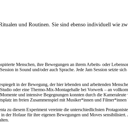
Ritualen und Routinen. Sie sind ebenso individuell wie z
rte Menschen, ihre Bewegungen an ihrem Arbeits- oder Lebensort z
Session in Sound und/oder auch Sprache. Jede Jam Session setzte sich
spiegelt in der Bewegung, der hier lebenden und arbeitenden Menschen
-Studio oder eine Thermo-Mix-Montagehalle bei Vorwerk – an vollkomm
ige Momente und intensive Begegnungen konnten durch die Kameraleute
splatz im freien Zusammenspiel mit Musiker*innen und Filmer*innen 
nta zu diesem Experiment vereinte die unterschiedlichsten Protagonist
n der Hofaue für ihre eigenen Bewegungen und Moves sensibilisiert. 
lten.