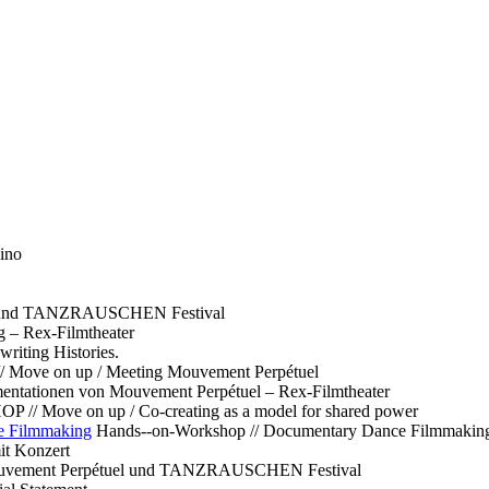
ino
l und TANZRAUSCHEN Festival
g – Rex-Filmtheater
ting Histories.
 // Move on up / Meeting Mouvement Perpétuel
ntationen von Mouvement Perpétuel – Rex-Filmtheater
// Move on up / Co-creating as a model for shared power
e Filmmaking
Hands--on-Workshop // Documentary Dance Filmmakin
it Konzert
Mouvement Perpétuel und TANZRAUSCHEN Festival