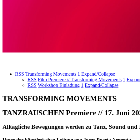
RSS
Transforming Movements
1
Expand/Collapse
RSS
Film Premiere // Transforming Movements
1
Expan
RSS
Workshop Einladung
1
Expand/Collapse
TRANSFORMING MOVEMENTS
TANZRAUSCHEN Premiere // 17. Juni 2023 
Alltägliche Bewegungen werden zu Tanz, Sound und 
Unter der künstlerischen Leitung von Jorge Puerta Armenta