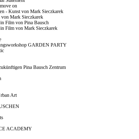
ial Statement
 move on
en - Kunst von Mark Sieczkarek
t von Mark Sieczkarek
Ein Film von Pina Bausch
in Film von Mark Sieczkarek
e
gungsworkshop GARDEN PARTY
ic
künftigen Pina Bausch Zentrum
n
rban Art
AUSCHEN
ts
CE ACADEMY