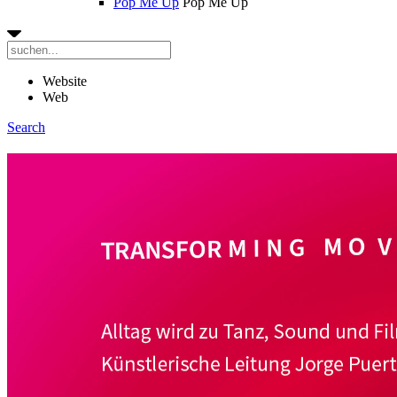
Pop Me Up
Pop Me Up
Website
Web
Search