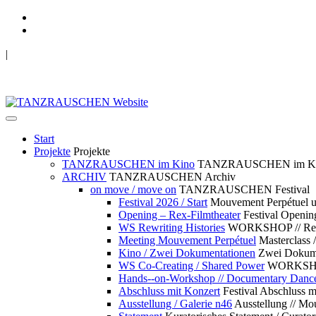
|
TANZRAUSCHEN Wuppertal
we live future now
Start
Projekte
Projekte
TANZRAUSCHEN im Kino
TANZRAUSCHEN im K
ARCHIV
TANZRAUSCHEN Archiv
on move / move on
TANZRAUSCHEN Festival
Festival 2026 / Start
Mouvement Perpétue
Opening – Rex-Filmtheater
Festival Openin
WS Rewriting Histories
WORKSHOP // Rewri
Meeting Mouvement Perpétuel
Masterclass
Kino / Zwei Dokumentationen
Zwei Dokume
WS Co-Creating / Shared Power
WORKSHOP 
Hands--on-Workshop // Documentary Danc
Abschluss mit Konzert
Festival Abschluss m
Ausstellung / Galerie n46
Ausstellung // 