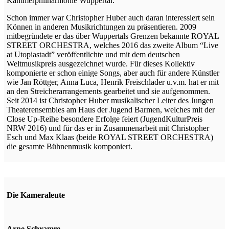
Kammerphilharmonie Wuppertal.
Schon immer war Christopher Huber auch daran interessiert sein
Können in anderen Musikrichtungen zu präsentieren. 2009
mitbegründete er das über Wuppertals Grenzen bekannte ROYAL
STREET ORCHESTRA, welches 2016 das zweite Album “Live
at Utopiastadt” veröffentlichte und mit dem deutschen
Weltmusikpreis ausgezeichnet wurde. Für dieses Kollektiv
komponierte er schon einige Songs, aber auch für andere Künstler
wie Jan Röttger, Anna Luca, Henrik Freischlader u.v.m. hat er mit
an den Streicherarrangements gearbeitet und sie aufgenommen.
Seit 2014 ist Christopher Huber musikalischer Leiter des Jungen
Theaterensembles am Haus der Jugend Barmen, welches mit der
Close Up-Reihe besondere Erfolge feiert (JugendKulturPreis
NRW 2016) und für das er in Zusammenarbeit mit Christopher
Esch und Max Klaas (beide ROYAL STREET ORCHESTRA)
die gesamte Bühnenmusik komponiert.
Die Kameraleute
Arne Schramm