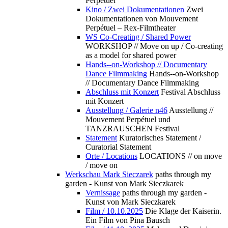
Perpétuel
Kino / Zwei Dokumentationen
Zwei
Dokumentationen von Mouvement
Perpétuel – Rex-Filmtheater
WS Co-Creating / Shared Power
WORKSHOP // Move on up / Co-creating
as a model for shared power
Hands--on-Workshop // Documentary
Dance Filmmaking
Hands--on-Workshop
// Documentary Dance Filmmaking
Abschluss mit Konzert
Festival Abschluss
mit Konzert
Ausstellung / Galerie n46
Ausstellung //
Mouvement Perpétuel und
TANZRAUSCHEN Festival
Statement
Kuratorisches Statement /
Curatorial Statement
Orte / Locations
LOCATIONS // on move
/ move on
Werkschau Mark Sieczarek
paths through my
garden - Kunst von Mark Sieczkarek
Vernissage
paths through my garden -
Kunst von Mark Sieczkarek
Film / 10.10.2025
Die Klage der Kaiserin.
Ein Film von Pina Bausch