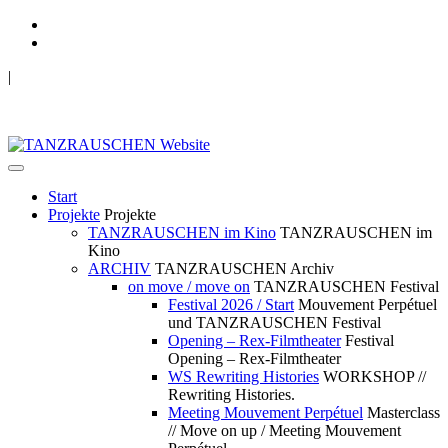
|
TANZRAUSCHEN Wuppertal
we live future now
Start
Projekte
Projekte
TANZRAUSCHEN im Kino
TANZRAUSCHEN im
Kino
ARCHIV
TANZRAUSCHEN Archiv
on move / move on
TANZRAUSCHEN Festival
Festival 2026 / Start
Mouvement Perpétuel
und TANZRAUSCHEN Festival
Opening – Rex-Filmtheater
Festival
Opening – Rex-Filmtheater
WS Rewriting Histories
WORKSHOP //
Rewriting Histories.
Meeting Mouvement Perpétuel
Masterclass
// Move on up / Meeting Mouvement