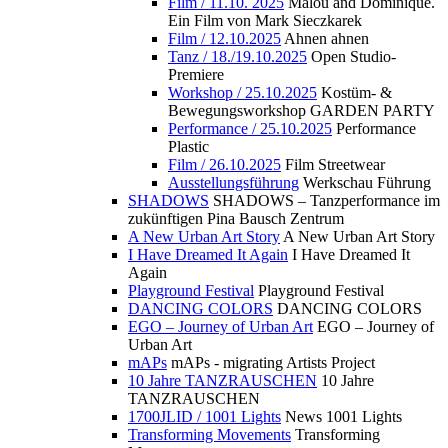
Film / 11.10. 2025
Malou and Dominique.
Ein Film von Mark Sieczkarek
Film / 12.10.2025
Ahnen ahnen
Tanz / 18./19.10.2025
Open Studio-
Premiere
Workshop / 25.10.2025
Kostüm- &
Bewegungsworkshop GARDEN PARTY
Performance / 25.10.2025
Performance
Plastic
Film / 26.10.2025
Film Streetwear
Ausstellungsführung
Werkschau Führung
SHADOWS
SHADOWS – Tanzperformance im
zukünftigen Pina Bausch Zentrum
A New Urban Art Story
A New Urban Art Story
I Have Dreamed It Again
I Have Dreamed It
Again
Playground Festival
Playground Festival
DANCING COLORS
DANCING COLORS
EGO – Journey of Urban Art
EGO – Journey of
Urban Art
mAPs
mAPs - migrating Artists Project
10 Jahre TANZRAUSCHEN
10 Jahre
TANZRAUSCHEN
1700JLID / 1001 Lights
News 1001 Lights
Transforming Movements
Transforming