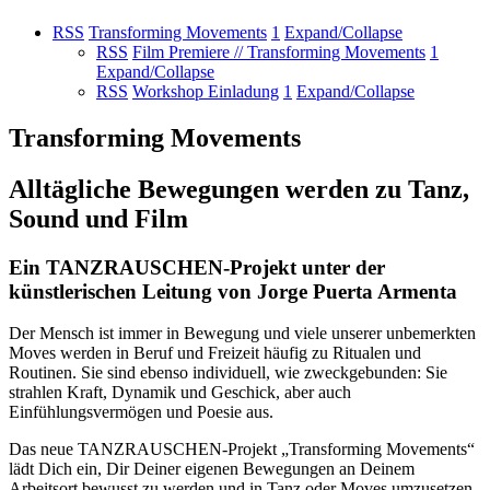
RSS
Transforming Movements
1
Expand/Collapse
RSS
Film Premiere // Transforming Movements
1
Expand/Collapse
RSS
Workshop Einladung
1
Expand/Collapse
Transforming Movements
Alltägliche Bewegungen werden zu Tanz,
Sound und Film
Ein TANZRAUSCHEN-Projekt unter der
künstlerischen Leitung von Jorge Puerta Armenta
Der Mensch ist immer in Bewegung und viele unserer unbemerkten
Moves werden in Beruf und Freizeit häufig zu Ritualen und
Routinen. Sie sind ebenso individuell, wie zweckgebunden: Sie
strahlen Kraft, Dynamik und Geschick, aber auch
Einfühlungsvermögen und Poesie aus.
Das neue TANZRAUSCHEN-Projekt „Transforming Movements“
lädt Dich ein, Dir Deiner eigenen Bewegungen an Deinem
Arbeitsort bewusst zu werden und in Tanz oder Moves umzusetzen.