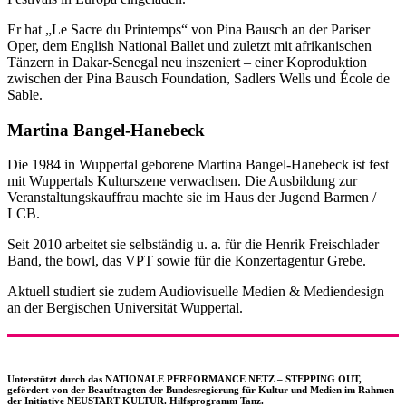
Er hat „Le Sacre du Printemps“ von Pina Bausch an der Pariser
Oper, dem English National Ballet und zuletzt mit afrikanischen
Tänzern in Dakar-Senegal neu inszeniert – einer Koproduktion
zwischen der Pina Bausch Foundation, Sadlers Wells und École de
Sable.
Martina Bangel-Hanebeck
Die 1984 in Wuppertal geborene Martina Bangel-Hanebeck ist fest
mit Wuppertals Kulturszene verwachsen. Die Ausbildung zur
Veranstaltungskauffrau machte sie im Haus der Jugend Barmen /
LCB.
Seit 2010 arbeitet sie selbständig u. a. für die Henrik Freischlader
Band, the bowl, das VPT sowie für die Konzertagentur Grebe.
Aktuell studiert sie zudem Audiovisuelle Medien & Mediendesign
an der Bergischen Universität Wuppertal.
Unterstützt durch das NATIONALE PERFORMANCE NETZ – STEPPING OUT,
gefördert von der Beauftragten der Bundesregierung für Kultur und Medien im Rahmen
der Initiative NEUSTART KULTUR. Hilfsprogramm Tanz.