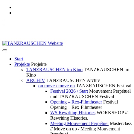
|
TANZRAUSCHEN Wuppertal
we live future now
Start
Projekte
Projekte
TANZRAUSCHEN im Kino
TANZRAUSCHEN im
Kino
ARCHIV
TANZRAUSCHEN Archiv
on move / move on
TANZRAUSCHEN Festival
Festival 2026 / Start
Mouvement Perpétuel
und TANZRAUSCHEN Festival
Opening – Rex-Filmtheater
Festival
Opening – Rex-Filmtheater
WS Rewriting Histories
WORKSHOP //
Rewriting Histories.
Meeting Mouvement Perpétuel
Masterclass
// Move on up / Meeting Mouvement