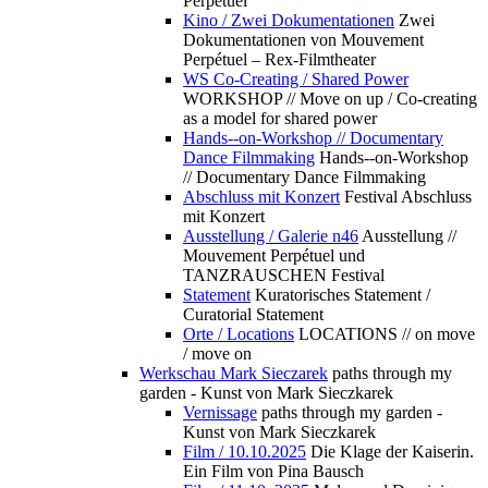
Perpétuel
Kino / Zwei Dokumentationen
Zwei
Dokumentationen von Mouvement
Perpétuel – Rex-Filmtheater
WS Co-Creating / Shared Power
WORKSHOP // Move on up / Co-creating
as a model for shared power
Hands--on-Workshop // Documentary
Dance Filmmaking
Hands--on-Workshop
// Documentary Dance Filmmaking
Abschluss mit Konzert
Festival Abschluss
mit Konzert
Ausstellung / Galerie n46
Ausstellung //
Mouvement Perpétuel und
TANZRAUSCHEN Festival
Statement
Kuratorisches Statement /
Curatorial Statement
Orte / Locations
LOCATIONS // on move
/ move on
Werkschau Mark Sieczarek
paths through my
garden - Kunst von Mark Sieczkarek
Vernissage
paths through my garden -
Kunst von Mark Sieczkarek
Film / 10.10.2025
Die Klage der Kaiserin.
Ein Film von Pina Bausch