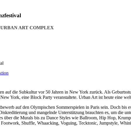
zfestival
 URBAN ART COMPLEX
al
ehen auf die Subkultur vor 50 Jahren in New York zurück. Als Geburtss
New York, eine Block Party veranstaltete. Urban Art ist heute eine we
tbewerb auf den Olympischen Sommerspielen in Paris sein. Doch bis es
skreditierung und mangelnde Unterstützung brauchten es, um die unte
s über die Murals bis zu Dance Styles wie Ballroom, Hip Hop, Krump,
, Footwork, Shuffle, Whaacking, Voguing, Tecktonic, Jumpstyle, Whini