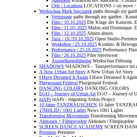
Statement
Kuratorisches Statement / Curator
Orte / Locations
LOCATIONS // on move /
Werkschau Mark Sieczarek
paths through my gard
Vernissage
paths through my garden - Kuns
Film / 10.10.2025
Die Klage der Kaiserin. 
Film / 11.10. 2025
Malou and Dominique. E
Film / 12.10.2025
Ahnen ahnen
Tanz / 18./19.10.2025
Open Studio-Premier
Workshop / 25.10.2025
Kostüm- & Bewe
Performance / 25.10.2025
Performance Plast
Film / 26.10.2025
Film Streetwear
Ausstellungsführung
Werkschau Führung
SHADOWS
SHADOWS – Tanzperformance im zu
A New Urban Art Story
A New Urban Art Story
I Have Dreamed It Again
I Have Dreamed It Agai
Playground Festival
Playground Festival
DANCING COLORS
DANCING COLORS
EGO – Journey of Urban Art
EGO – Journey of U
mAPs
mAPs - migrating Artists Project
10 Jahre TANZRAUSCHEN
10 Jahre TANZR
1700JLID / 1001 Lights
News 1001 Lights
Transforming Movements
Transforming Movemen
Aktionen + Filmprojekte
Aktionen / Filmprojekte
SCREEN DANCE ACADEMY
SCREEN DAN
Premiere
Premiere