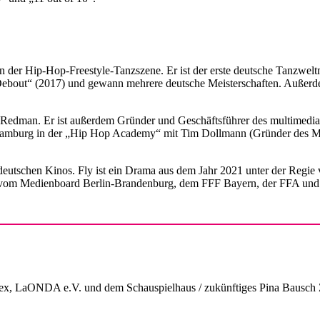
n der Hip-Hop-Freestyle-Tanzszene. Er ist der erste deutsche Tanzwelt
e Debout“ (2017) und gewann mehrere deutsche Meisterschaften. Außerd
r Redman. Er ist außerdem Gründer und Geschäftsführer des multimed
last Hamburg in der „Hip Hop Academy“ mit Tim Dollmann (Gründer des 
 deutschen Kinos. Fly ist ein Drama aus dem Jahr 2021 unter der Regie 
lm vom Medienboard Berlin-Brandenburg, dem FFF Bayern, der FFA un
 LaONDA e.V. und dem Schauspielhaus / zukünftiges Pina Bausch 