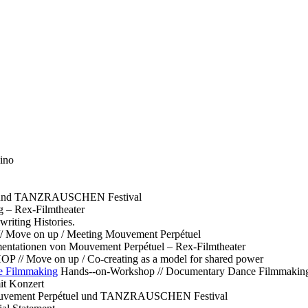
ino
l und TANZRAUSCHEN Festival
g – Rex-Filmtheater
ting Histories.
 // Move on up / Meeting Mouvement Perpétuel
ntationen von Mouvement Perpétuel – Rex-Filmtheater
// Move on up / Co-creating as a model for shared power
e Filmmaking
Hands--on-Workshop // Documentary Dance Filmmakin
it Konzert
Mouvement Perpétuel und TANZRAUSCHEN Festival