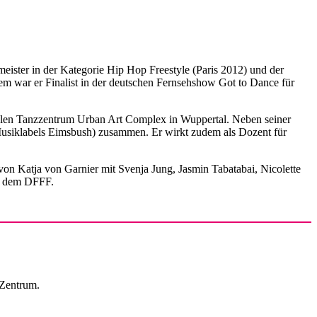
meister in der Kategorie Hip Hop Freestyle (Paris 2012) und der
em war er Finalist in der deutschen Fernsehshow Got to Dance für
ialen Tanzzentrum Urban Art Complex in Wuppertal. Neben seiner
Musiklabels Eimsbush) zusammen. Er wirkt zudem als Dozent für
von Katja von Garnier mit Svenja Jung, Jasmin Tabatabai, Nicolette
d dem DFFF.
Zentrum.