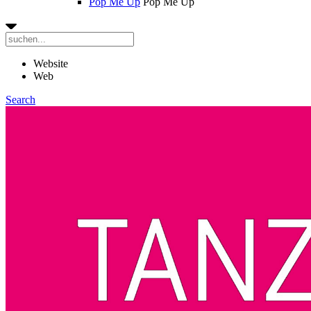
Pop Me Up
Pop Me Up
Website
Web
Search