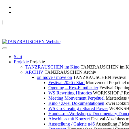
|
TANZRAUSCHEN Wuppertal
we live future now
Start
Projekte
Projekte
TANZRAUSCHEN im Kino
TANZRAUSCHEN im K
ARCHIV
TANZRAUSCHEN Archiv
on move / move on
TANZRAUSCHEN Festival
Festival 2026 / Start
Mouvement Perpétue
Opening – Rex-Filmtheater
Festival Openin
WS Rewriting Histories
WORKSHOP // Rewri
Meeting Mouvement Perpétuel
Masterclass
Kino / Zwei Dokumentationen
Zwei Dokume
WS Co-Creating / Shared Power
WORKSHOP 
Hands--on-Workshop // Documentary Danc
Abschluss mit Konzert
Festival Abschluss m
Ausstellung / Galerie n46
Ausstellung // 