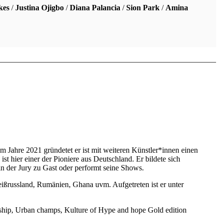
kes
/
Justina Ojigbo
/
Diana Palancia
/
Sion Park
/
Amina
Im Jahre 2021 gründetet er ist mit weiteren Künstler*innen einen
st hier einer der Pioniere aus Deutschland. Er bildete sich
in der Jury zu Gast oder performt seine Shows.
ißrussland, Rumänien, Ghana uvm. Aufgetreten ist er unter
nship, Urban champs, Kulture of Hype and hope Gold edition