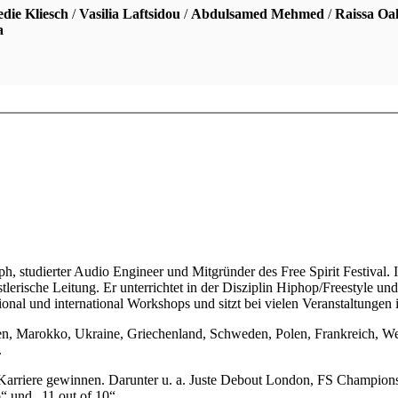
edie Kliesch
/
Vasilia Laftsidou
/
Abdulsamed Mehmed
/
Raissa Oa
a
aph, studierter Audio Engineer und Mitgründer des Free Spirit Festival. 
erische Leitung. Er unterrichtet in der Disziplin Hiphop/Freestyle und i
onal und international Workshops und sitzt bei vielen Veranstaltungen 
dien, Marokko, Ukraine, Griechenland, Schweden, Polen, Frankreich, We
.
n Karriere gewinnen. Darunter u. a. Juste Debout London, FS Champio
o“ und „11 out of 10“.