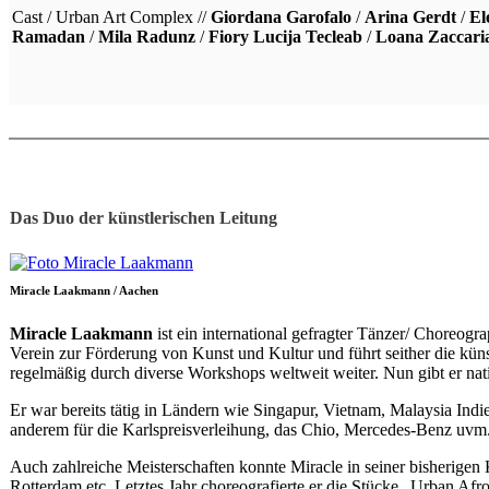
Cast / Urban Art Complex //
Giordana Garofalo
/
Arina Gerdt
/
El
Ramadan
/
Mila Radunz
/
Fiory Lucija Tecleab
/
Loana Zaccari
Das Duo der künstlerischen Leitung
Miracle Laakmann / Aachen
Miracle Laakmann
ist ein international gefragter Tänzer/ Choreogr
Verein zur Förderung von Kunst und Kultur und führt seither die künstl
regelmäßig durch diverse Workshops weltweit weiter. Nun gibt er nati
Er war bereits tätig in Ländern wie Singapur, Vietnam, Malaysia In
anderem für die Karlspreisverleihung, das Chio, Mercedes-Benz uvm
Auch zahlreiche Meisterschaften konnte Miracle in seiner bisherige
Rotterdam etc. Letztes Jahr choreografierte er die Stücke „Urban Afr