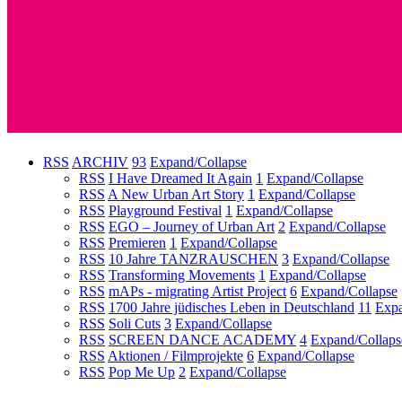
RSS
ARCHIV
93
Expand/Collapse
RSS
I Have Dreamed It Again
1
Expand/Collapse
RSS
A New Urban Art Story
1
Expand/Collapse
RSS
Playground Festival
1
Expand/Collapse
RSS
EGO – Journey of Urban Art
2
Expand/Collapse
RSS
Premieren
1
Expand/Collapse
RSS
10 Jahre TANZRAUSCHEN
3
Expand/Collapse
RSS
Transforming Movements
1
Expand/Collapse
RSS
mAPs - migrating Artist Project
6
Expand/Collapse
RSS
1700 Jahre jüdisches Leben in Deutschland
11
Expa
RSS
Soli Cuts
3
Expand/Collapse
RSS
SCREEN DANCE ACADEMY
4
Expand/Collaps
RSS
Aktionen / Filmprojekte
6
Expand/Collapse
RSS
Pop Me Up
2
Expand/Collapse