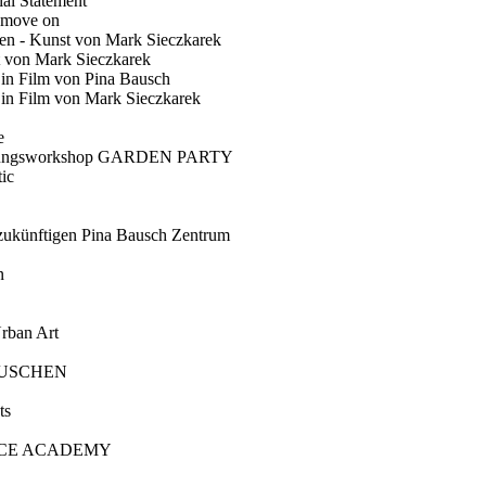
ial Statement
 move on
en - Kunst von Mark Sieczkarek
t von Mark Sieczkarek
Ein Film von Pina Bausch
in Film von Mark Sieczkarek
e
gungsworkshop GARDEN PARTY
ic
künftigen Pina Bausch Zentrum
n
rban Art
AUSCHEN
ts
CE ACADEMY